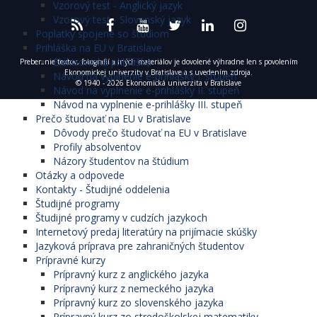
Vzorový test - Anglický jazyk
Vzorový test - Slovenský jazyk
Poplatky spojené so štúdiom
Prihláška na EU v Bratislave
Elektronická prihláška
Preberanie textov, fotografií a iných materiálov je dovolené výhradne len s povolením
Ekonomickej univerzity v Bratislave a s uvedením zdroja.
Návod na vyplnenie e-prihlášky I. stupeň
© 1940 - 2026 Ekonomická univerzita v Bratislave
Návod na vyplnenie e-prihlášky II. stupeň
Návod na vyplnenie e-prihlášky III. stupeň
Prečo študovať na EU v Bratislave
Dôvody prečo študovať na EU v Bratislave
Profily absolventov
Názory študentov na štúdium
Otázky a odpovede
Kontakty - Študijné oddelenia
Študijné programy
Študijné programy v cudzích jazykoch
Internetový predaj literatúry na prijímacie skúšky
Jazyková príprava pre zahraničných študentov
Prípravné kurzy
Prípravný kurz z anglického jazyka
Prípravný kurz z nemeckého jazyka
Prípravný kurz zo slovenského jazyka
Prípravný kurz zo stredoškolskej matematiky