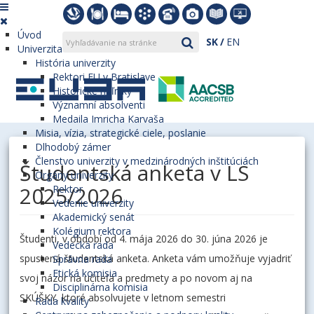
Úvod
SK
EN
Univerzita
História univerzity
Rektori EU v Bratislave
Historické míľniky
Významní absolventi
Medaila Imricha Karvaša
Misia, vízia, strategické ciele, poslanie
Dlhodobý zámer
Členstvo univerzity v medzinárodných inštitúciách
Študentská anketa v LS
Orgány univerzity
2025/2026
Rektor
Vedenie univerzity
Akademický senát
Kolégium rektora
Študenti, v období od 4. mája 2026 do 30. júna 2026 je
Vedecká rada
spustená študentská anketa. Anketa vám umožňuje vyjadriť
Správna rada
Etická komisia
svoj názor na učiteľa a predmety a po novom aj na
Disciplinárna komisia
SKÚŠKY, ktoré absolvujete v letnom semestri
Rada kvality