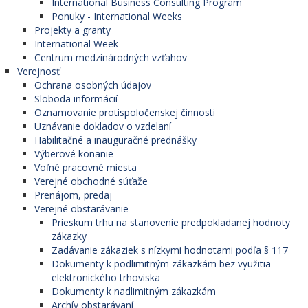
International Business Consulting Program
Ponuky - International Weeks
Projekty a granty
International Week
Centrum medzinárodných vzťahov
Verejnosť
Ochrana osobných údajov
Sloboda informácií
Oznamovanie protispoločenskej činnosti
Uznávanie dokladov o vzdelaní
Habilitačné a inauguračné prednášky
Výberové konanie
Voľné pracovné miesta
Verejné obchodné súťaže
Prenájom, predaj
Verejné obstarávanie
Prieskum trhu na stanovenie predpokladanej hodnoty
zákazky
Zadávanie zákaziek s nízkymi hodnotami podľa § 117
Dokumenty k podlimitným zákazkám bez využitia
elektronického trhoviska
Dokumenty k nadlimitným zákazkám
Archív obstarávaní