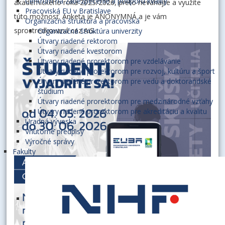
Centrum na zabezpečenie a podporu kvality
akademického roka 2025/2026, preto neváhajte a využite
Pracoviská EU v Bratislave
túto možnosť. Anketa je ANONYMNÁ a je vám
Organizačná štruktúra a pracoviská
sprostredkovaná cez AiS.
Organizačná štruktúra univerzity
Útvary riadené rektorom
Útvary riadené kvestorom
Útvary riadené prorektorom pre vzdelávanie
Útvary riadené prorektorom pre rozvoj, kultúru a šport
Útvary riadené prorektorom pre vedu a doktorandské
štúdium
Útvary riadené prorektorom pre medzinárodné vzťahy
Útvary riadené prorektorom pre akreditáciu a kvalitu
Úradná výveska
Vnútorné predpisy
Výročné správy
Fakulty