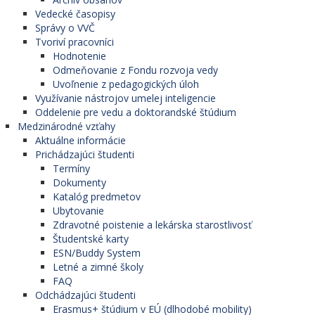
Vedecké časopisy
Správy o VVČ
Tvoriví pracovníci
Hodnotenie
Odmeňovanie z Fondu rozvoja vedy
Uvoľnenie z pedagogických úloh
Využívanie nástrojov umelej inteligencie
Oddelenie pre vedu a doktorandské štúdium
Medzinárodné vzťahy
Aktuálne informácie
Prichádzajúci študenti
Termíny
Dokumenty
Katalóg predmetov
Ubytovanie
Zdravotné poistenie a lekárska starostlivosť
Študentské karty
ESN/Buddy System
Letné a zimné školy
FAQ
Odchádzajúci študenti
Erasmus+ štúdium v EÚ (dlhodobé mobility)