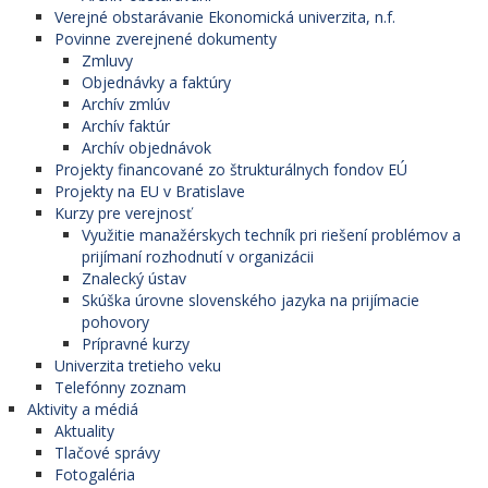
Verejné obstarávanie Ekonomická univerzita, n.f.
Povinne zverejnené dokumenty
Zmluvy
Objednávky a faktúry
Archív zmlúv
Archív faktúr
Archív objednávok
Projekty financované zo štrukturálnych fondov EÚ
Projekty na EU v Bratislave
Kurzy pre verejnosť
Využitie manažérskych techník pri riešení problémov a
prijímaní rozhodnutí v organizácii
Znalecký ústav
Skúška úrovne slovenského jazyka na prijímacie
pohovory
Prípravné kurzy
Univerzita tretieho veku
Telefónny zoznam
Aktivity a médiá
Aktuality
Tlačové správy
Fotogaléria