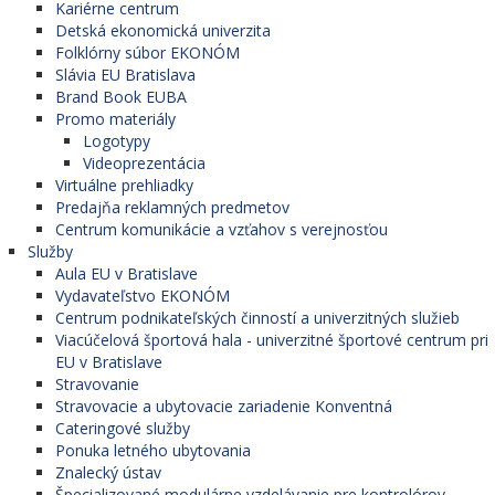
Kariérne centrum
Detská ekonomická univerzita
Folklórny súbor EKONÓM
Slávia EU Bratislava
Brand Book EUBA
Promo materiály
Logotypy
Videoprezentácia
Virtuálne prehliadky
Predajňa reklamných predmetov
Centrum komunikácie a vzťahov s verejnosťou
Služby
Aula EU v Bratislave
Vydavateľstvo EKONÓM
Centrum podnikateľských činností a univerzitných služieb
Viacúčelová športová hala - univerzitné športové centrum pri
EU v Bratislave
Stravovanie
Stravovacie a ubytovacie zariadenie Konventná
Cateringové služby
Ponuka letného ubytovania
Znalecký ústav
Špecializované modulárne vzdelávanie pre kontrolórov