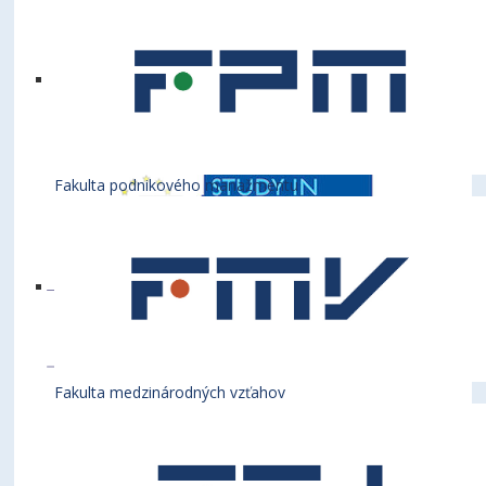
Fakulta podnikového manažmentu
Fakulta medzinárodných vzťahov