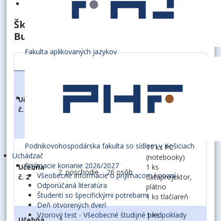
Školiaca kapacita v zrekonštruovanej
Budove č. 2
Fakulta aplikovaných jazykov
Podlažie
Kapacita
Vybavenie
14 ks PC
(notebooky)
Učebňa
1.
1 ks
24 osôb
č. 1
NP/Prízemie
dataprojektor,
plátno
1 ks tlačiareň
Podnikovohospodárska fakulta so sídlom v Košiciach
11 ks PC
Uchádzač
(notebooky)
Prijímacie konanie 2026/2027
Učebňa
1 ks
2. poschodie
26 osôb
Všeobecné informácie o prijímacom konaní
č. 2
dataprojektor,
Odporúčaná literatúra
plátno
Študenti so špecifickými potrebami
1 ks tlačiareň
Deň otvorených dverí
1 ks
Vzorový test - Všeobecné študijné predpoklady
Učebňa
2.