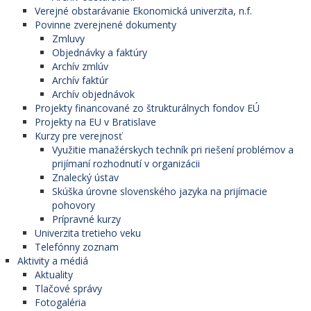
Verejné obstarávanie Ekonomická univerzita, n.f.
Povinne zverejnené dokumenty
Zmluvy
Objednávky a faktúry
Archív zmlúv
Archív faktúr
Archív objednávok
Projekty financované zo štrukturálnych fondov EÚ
Projekty na EU v Bratislave
Kurzy pre verejnosť
Využitie manažérskych techník pri riešení problémov a
prijímaní rozhodnutí v organizácii
Znalecký ústav
Skúška úrovne slovenského jazyka na prijímacie
pohovory
Prípravné kurzy
Univerzita tretieho veku
Telefónny zoznam
Aktivity a médiá
Aktuality
Tlačové správy
Fotogaléria