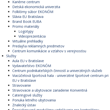
Kariérne centrum
Detská ekonomická univerzita
Folklórny súbor EKONÓM
Slávia EU Bratislava
Brand Book EUBA
Promo materiály
Logotypy
Videoprezentácia
Virtuálne prehliadky
Predajňa reklamných predmetov
Centrum komunikácie a vzťahov s verejnosťou
Služby
Aula EU v Bratislave
Vydavateľstvo EKONÓM
Centrum podnikateľských činností a univerzitných služieb
Viacúčelová športová hala - univerzitné športové centrum pri
EU v Bratislave
Stravovanie
Stravovacie a ubytovacie zariadenie Konventná
Cateringové služby
Ponuka letného ubytovania
Znalecký ústav
Špecializované modulárne vzdelávanie pre kontrolórov