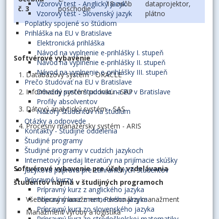
18 osôb
dataprojektor,
Vzorový test - Anglický jazyk
č. 3
poschodie
plátno
Vzorový test - Slovenský jazyk
Poplatky spojené so štúdiom
Prihláška na EU v Bratislave
Elektronická prihláška
Návod na vyplnenie e-prihlášky I. stupeň
Softvérové vybavenie
Návod na vyplnenie e-prihlášky II. stupeň
Návod na vyplnenie e-prihlášky III. stupeň
Databázový systém - ORACLE
Prečo študovať na EU v Bratislave
Informačný systém podniku - SAP
Dôvody prečo študovať na EU v Bratislave
Profily absolventov
Dátový analytický systém - SAS
Názory študentov na štúdium
Otázky a odpovede
Procesný manažérsky systém - ARIS
Kontakty - Študijné oddelenia
Študijné programy
Študijné programy v cudzích jazykoch
Internetový predaj literatúry na prijímacie skúšky
Softvérové vybavenie pre účely vzdelávania
Jazyková príprava pre zahraničných študentov
Prípravné kurzy
študentov najmä v študijných programoch
Prípravný kurz z anglického jazyka
Všeobecný manažment, Personálny manažment
Prípravný kurz z nemeckého jazyka
Prípravný kurz zo slovenského jazyka
Manažment výroby a logistika
Prípravný kurz zo stredoškolskej matematiky