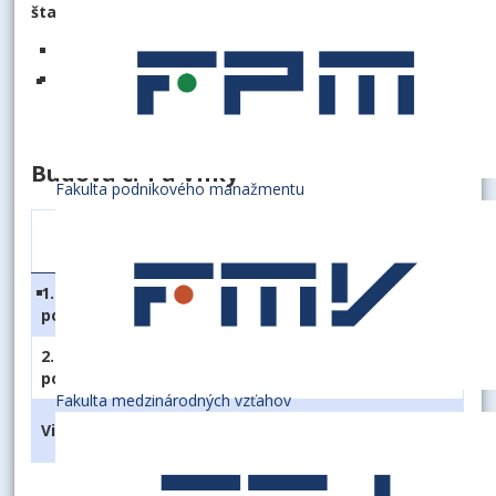
štandardom ubytovania
v Budove č. 1 (staršia budova oproti bazénu)
2 vilky pri vchode do objektu
Budova č. 1 a Vilky
Fakulta podnikového manažmentu
1-lôžkové
2-lôžkové
apartmán
izby
izby
1.
1 (1 lôžko)
6 (12 lôžok)
0
poschodie
2.
4 (4 lôžka)
7 (14 lôžok)
1 (2 lôžka)
poschodie
Fakulta medzinárodných vzťahov
2 x 3 (12
Vilky
2 (2 lôžka)
0
lôžok)