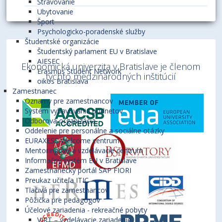
Stravovanie
Ubytovanie
Šport
Psychologicko-poradenské služby
Študentské organizácie
Študentský parlament EU v Bratislave
AIESEC
Ekonomická univerzita v Bratislave je členom
Erasmus Student Network
týchto medzinárodných inštitúcií
oikos Bratislava
Zamestnanec
Oznamy pre zamestnancov
Systém vybavovania podnetov
Odborová organizácia
Oddelenie pre personálne a sociálne otázky
EURAXESS Welcome centrum
Mentoringové a vzdelávacie centrum
Informačný systém EU v Bratislave
Zamestnanecký portál SAP FIORI
Preukaz učiteľa ITIC
Tlačivá pre zamestnancov
Pôžička pre pedagógov
Účelové zariadenia - rekreačné pobyty
VIRT – vzdelávacie zariadenie