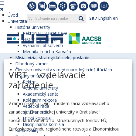
Úvod
SK
English
en
Univerzita
História univerzity
Rektori EU v Bratislave
Historické míľniky
Významní absolventi
Medaila Imricha Karvaša
Misia, vízia, strategické ciele, poslanie
Dlhodobý zámer
Členstvo univerzity v medzinárodných inštitúciách
VIRT – vzdelávacie
Orgány univerzity
zariadenie
Rektor
Vedenie univerzity
Akademický senát
Kolégium rektora
V rámci projektu „Virt - modernizácia vzdelávacieho
Vedecká rada
zariadenia Ekonomickej univerzity v Bratislave“
Správna rada
Etická komisia
spolufinancovaného zo štrukturálnych fondov EÚ,
Disciplinárna komisia
Európskeho fondu regionálneho rozvoja a Ekonomickou
Rada kvality