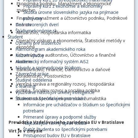
Ekonomika podniku, Manažment a ekonomické
Prípravný kurz z ekonómie a ekonomiky
znalectvo
Skúška úrovne slovenského jazyka na prijímacie
Finančný manažment a účtovníctvo podniku, Podnikové
pohovory
financie
Deň otvorených dverí
Štúdiumekonómie.sk
Aktuárstvo, Hospodárska informatika
Študent
Operačný výskum a ekonometria, Štatistické metódy v
Oznamy pre študentov
ekonómii
Harmonogram akademického roka
Účtovníctvo a audítorstvo, Účtovníctvo a finančné
Rozvrh výučby
riadenie
Akademický informačný systém AiS2
Návody a sprievodcovia štúdiom
Bankovníctvo, Financie, Daňovníctvo a daňové
Záverečné práce
poradenstvo, Poisťovníctvo
Študijné oddelenia
Verejná správa a regionálny rozvoj, Hospodárska
E-learning
politika, Sociálny rozvoj a sociálna politika
Využívanie nástrojov umelej inteligencie
Ekonomická teória a ekonomická žurnalistika
Študenti so špecifickými potrebami
Informácie pre uchádzačov o štúdium so špecifickými
potrebami
Primerané úpravy a podporné služby
Prevádzka Vzdelávacieho zariadenia EU v Bratislave
Najčastejšie formy úprav štúdia
Štatút študenta so špecifickými potrebami
Virt je v zmysle
Prístupnosť budov EU v Bratislave