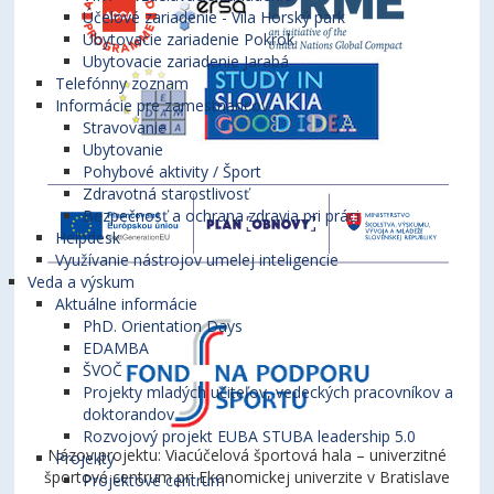
Účelové zariadenie - Vila Horský park
Ubytovacie zariadenie Pokrok
Ubytovacie zariadenie Jarabá
Telefónny zoznam
Informácie pre zamestnancov
Stravovanie
Ubytovanie
Pohybové aktivity / Šport
Zdravotná starostlivosť
Bezpečnosť a ochrana zdravia pri práci
Helpdesk
Využívanie nástrojov umelej inteligencie
Veda a výskum
Aktuálne informácie
PhD. Orientation Days
EDAMBA
ŠVOČ
Projekty mladých učiteľov, vedeckých pracovníkov a
doktorandov
Rozvojový projekt EUBA STUBA leadership 5.0
Názov projektu: Viacúčelová športová hala – univerzitné
Projekty
športové centrum pri Ekonomickej univerzite v Bratislave
Projektové centrum