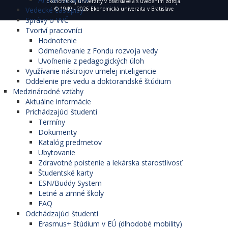
Ekonomickej univerzity v Bratislave a s uvedením zdroja.
Vedecké časopisy
© 1940 - 2026 Ekonomická univerzita v Bratislave
Správy o VVČ
Tvoriví pracovníci
Hodnotenie
Odmeňovanie z Fondu rozvoja vedy
Uvoľnenie z pedagogických úloh
Využívanie nástrojov umelej inteligencie
Oddelenie pre vedu a doktorandské štúdium
Medzinárodné vzťahy
Aktuálne informácie
Prichádzajúci študenti
Termíny
Dokumenty
Katalóg predmetov
Ubytovanie
Zdravotné poistenie a lekárska starostlivosť
Študentské karty
ESN/Buddy System
Letné a zimné školy
FAQ
Odchádzajúci študenti
Erasmus+ štúdium v EÚ (dlhodobé mobility)