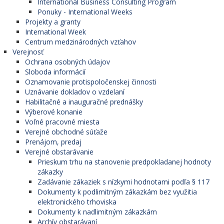
International Business Consulting Program
Ponuky - International Weeks
Projekty a granty
International Week
Centrum medzinárodných vzťahov
Verejnosť
Ochrana osobných údajov
Sloboda informácií
Oznamovanie protispoločenskej činnosti
Uznávanie dokladov o vzdelaní
Habilitačné a inauguračné prednášky
Výberové konanie
Voľné pracovné miesta
Verejné obchodné súťaže
Prenájom, predaj
Verejné obstarávanie
Prieskum trhu na stanovenie predpokladanej hodnoty
zákazky
Zadávanie zákaziek s nízkymi hodnotami podľa § 117
Dokumenty k podlimitným zákazkám bez využitia
elektronického trhoviska
Dokumenty k nadlimitným zákazkám
Archív obstarávaní