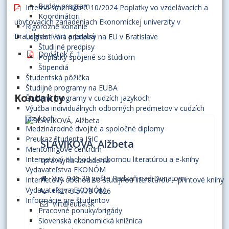
Buddy program
Interná smernica č. 10/2024 Poplatky vo vzdelávacích a
Koordinátori
ubytovacích zariadeniach Ekonomickej univerzity v
Rigorózne konanie
Bratislave – Virt a Jarabá
Legislatíva a predpisy na EU v Bratislave
Študijné predpisy
Dodatok č. 1
Poplatky spojené so štúdiom
Štipendiá
Študentská pôžička
Študijné programy na EUBA
Kontakty
Študijné programy v cudzích jazykoch
Výučba individuálnych odborných predmetov v cudzích
jazykoch
Medzinárodné dvojité a spoločné diplomy
Preukaz študenta ISIC
SLÁVIKOVÁ, Alžbeta
Mentoringové centrum
Internetový obchod s odbornou literatúrou a e-knihy
správkyňa zariadenia
Vydavateľstva EKONÓM
Virt, 946 38 pošta Radvaň nad Dunajom
Internetový obchod so študijnou literatúrou – printové knihy
Vydavateľstva EKONÓM
+421 3 5778 7826
Informácie pre študentov
virt@euba.sk
Pracovné ponuky/brigády
Slovenská ekonomická knižnica