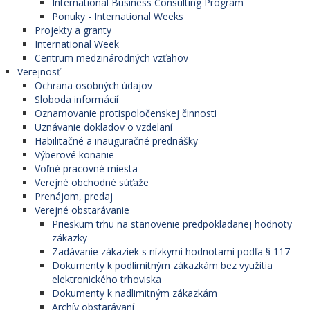
International Business Consulting Program
Ponuky - International Weeks
Projekty a granty
International Week
Centrum medzinárodných vzťahov
Verejnosť
Ochrana osobných údajov
Sloboda informácií
Oznamovanie protispoločenskej činnosti
Uznávanie dokladov o vzdelaní
Habilitačné a inauguračné prednášky
Výberové konanie
Voľné pracovné miesta
Verejné obchodné súťaže
Prenájom, predaj
Verejné obstarávanie
Prieskum trhu na stanovenie predpokladanej hodnoty
zákazky
Zadávanie zákaziek s nízkymi hodnotami podľa § 117
Dokumenty k podlimitným zákazkám bez využitia
elektronického trhoviska
Dokumenty k nadlimitným zákazkám
Archív obstarávaní