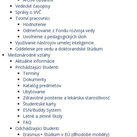
Vedecké časopisy
Správy o VVČ
Tvoriví pracovníci
Hodnotenie
Odmeňovanie z Fondu rozvoja vedy
Uvoľnenie z pedagogických úloh
Využívanie nástrojov umelej inteligencie
Oddelenie pre vedu a doktorandské štúdium
Medzinárodné vzťahy
Aktuálne informácie
Prichádzajúci študenti
Termíny
Dokumenty
Katalóg predmetov
Ubytovanie
Zdravotné poistenie a lekárska starostlivosť
Študentské karty
ESN/Buddy System
Letné a zimné školy
FAQ
Odchádzajúci študenti
Erasmus+ štúdium v EÚ (dlhodobé mobility)