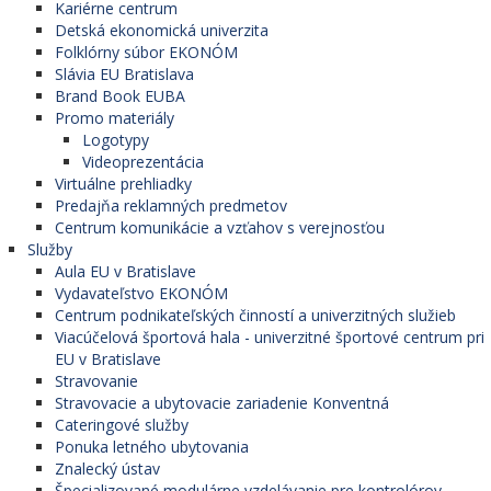
Kariérne centrum
Detská ekonomická univerzita
Folklórny súbor EKONÓM
Slávia EU Bratislava
Brand Book EUBA
Promo materiály
Logotypy
Videoprezentácia
Virtuálne prehliadky
Predajňa reklamných predmetov
Centrum komunikácie a vzťahov s verejnosťou
Služby
Aula EU v Bratislave
Vydavateľstvo EKONÓM
Centrum podnikateľských činností a univerzitných služieb
Viacúčelová športová hala - univerzitné športové centrum pri
EU v Bratislave
Stravovanie
Stravovacie a ubytovacie zariadenie Konventná
Cateringové služby
Ponuka letného ubytovania
Znalecký ústav
Špecializované modulárne vzdelávanie pre kontrolórov