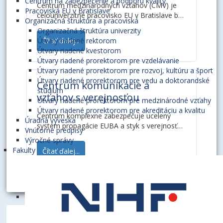
Centrum na zabezpečenie a podporu kvality
Centrum medzinárodných vzťahov (CMV) je
Pracoviská EU v Bratislave
celouniverzitné pracovisko EU v Bratislave bez
Organizačná štruktúra a pracoviská
právnej subjektivity. CMV riadi prorektor pre
Organizačná štruktúra univerzity
medzinárodné vzťahy....
Útvary riadené rektorom
Čítať ďalej...
Útvary riadené kvestorom
Útvary riadené prorektorom pre vzdelávanie
Útvary riadené prorektorom pre rozvoj, kultúru a šport
Útvary riadené prorektorom pre vedu a doktorandské
Centrum komunikácie a
štúdium
vzťahov s verejnosťou
Útvary riadené prorektorom pre medzinárodné vzťahy
Útvary riadené prorektorom pre akreditáciu a kvalitu
Centrum komplexne zabezpečuje ucelený
Úradná výveska
systém propagácie EUBA a styk s verejnosťou
Vnútorné predpisy
vo vnútri univerzity i navonok, predovšetkým
Výročné správy
prostredníctvom prostriedkov masovej
Fakulty
Čítať ďalej...
komunikácie a v spolupráci s Centrom
informačných technológií EUBA, fakultami,...