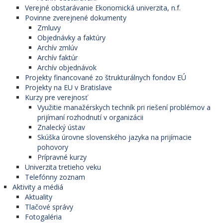
Verejné obstarávanie Ekonomická univerzita, n.f.
Povinne zverejnené dokumenty
Zmluvy
Objednávky a faktúry
Archív zmlúv
Archív faktúr
Archív objednávok
Projekty financované zo štrukturálnych fondov EÚ
Projekty na EU v Bratislave
Kurzy pre verejnosť
Využitie manažérskych techník pri riešení problémov a
prijímaní rozhodnutí v organizácii
Znalecký ústav
Skúška úrovne slovenského jazyka na prijímacie
pohovory
Prípravné kurzy
Univerzita tretieho veku
Telefónny zoznam
Aktivity a médiá
Aktuality
Tlačové správy
Fotogaléria