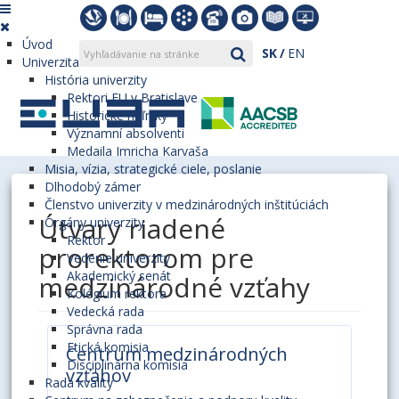
Úvod
SK
EN
Univerzita
História univerzity
Rektori EU v Bratislave
Historické míľniky
Významní absolventi
Medaila Imricha Karvaša
Misia, vízia, strategické ciele, poslanie
Dlhodobý zámer
Členstvo univerzity v medzinárodných inštitúciách
Útvary riadené
Orgány univerzity
Rektor
prorektorom pre
Vedenie univerzity
Akademický senát
medzinárodné vzťahy
Kolégium rektora
Vedecká rada
Správna rada
Etická komisia
Centrum medzinárodných
Disciplinárna komisia
vzťahov
Rada kvality