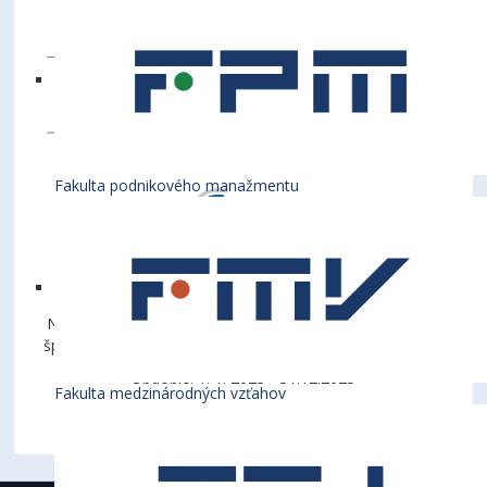
Fakulta podnikového manažmentu
Názov projektu: Viacúčelová športová hala – univerzitné
športové centrum pri Ekonomickej univerzite v Bratislave
Obdobie: 1. 1. 2023 - 31.12.2023
Fakulta medzinárodných vzťahov
Suma príspevku: 970 000 Eur