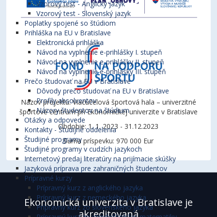
Vzorový test - Anglický jazyk
Vzorový test - Slovenský jazyk
Poplatky spojené so štúdiom
Prihláška na EU v Bratislave
Elektronická prihláška
Návod na vyplnenie e-prihlášky I. stupeň
Návod na vyplnenie e-prihlášky II. stupeň
Návod na vyplnenie e-prihlášky III. stupeň
Prečo študovať na EU v Bratislave
Dôvody prečo študovať na EU v Bratislave
Profily absolventov
Názov projektu: Viacúčelová športová hala – univerzitné
Názory študentov na štúdium
športové centrum pri Ekonomickej univerzite v Bratislave
Otázky a odpovede
Obdobie: 1. 1. 2023 - 31.12.2023
Kontakty - Študijné oddelenia
Študijné programy
Suma príspevku: 970 000 Eur
Študijné programy v cudzích jazykoch
Internetový predaj literatúry na prijímacie skúšky
Jazyková príprava pre zahraničných študentov
Prípravné kurzy
Prípravný kurz z anglického jazyka
Prípravný kurz z nemeckého jazyka
Ekonomická univerzita v Bratislave je
Prípravný kurz zo slovenského jazyka
akreditovaná
Prípravný kurz zo stredoškolskej matematiky