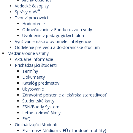
Vedecké časopisy
Správy o VVČ
Tvoriví pracovníci
Hodnotenie
Odmeňovanie z Fondu rozvoja vedy
Uvoľnenie z pedagogických úloh
Využívanie nástrojov umelej inteligencie
Oddelenie pre vedu a doktorandské štúdium
Medzinárodné vzťahy
Aktuálne informácie
Prichádzajúci študenti
Termíny
Dokumenty
Katalóg predmetov
Ubytovanie
Zdravotné poistenie a lekárska starostlivosť
Študentské karty
ESN/Buddy System
Letné a zimné školy
FAQ
Odchádzajúci študenti
Erasmus+ štúdium v EÚ (dlhodobé mobility)