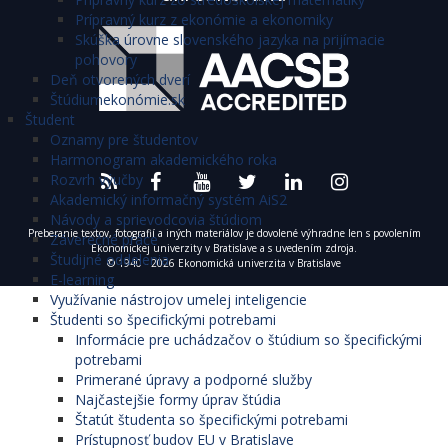
Prípravný kurz z ekonómie a ekonomiky
Skúška úrovne slovenského jazyka na prijímacie
pohovory
Deň otvorených dverí
Štúdiumekonómie.sk
Študent
Oznamy pre študentov
Harmonogram akademického roka
Rozvrh výučby
Akademický informačný systém AiS2
Návody a sprievodcovia štúdiom
Preberanie textov, fotografií a iných materiálov je dovolené výhradne len s povolením
Záverečné práce
Ekonomickej univerzity v Bratislave a s uvedením zdroja.
Študijné oddelenia
© 1940 - 2026 Ekonomická univerzita v Bratislave
E-learning
Využívanie nástrojov umelej inteligencie
Študenti so špecifickými potrebami
Informácie pre uchádzačov o štúdium so špecifickými
potrebami
Primerané úpravy a podporné služby
Najčastejšie formy úprav štúdia
Štatút študenta so špecifickými potrebami
Prístupnosť budov EU v Bratislave