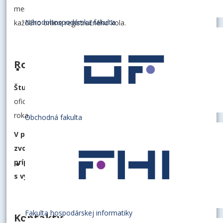
mená a heslá do AIS, príručku a špecifické podmienky
Národohospodárska fakulta
každého online registračného kola.
Rozvrh výučby
Študenti obdržia rozvrh výučby 1-2 týždne
pred
oficiálnym zahájením semestra príslušného akademického
roka.
Obchodná fakulta
V prípade prekrývania predmetov si študent musí
zvoliť náhradný predmet, ponúkaný v inom čase,
prípadne konzultovať danú situáciu priamo
s vyučujúcim
.
Fakulta hospodárskej informatiky
Kontakty