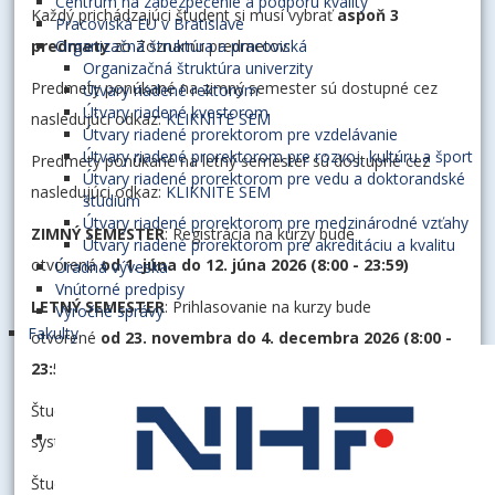
Centrum na zabezpečenie a podporu kvality
Každý prichádzajúci študent si musí vybrať
aspoň 3
Pracoviská EU v Bratislave
predmety
Organizačná štruktúra a pracoviská
zo Zoznamu predmetov:
Organizačná štruktúra univerzity
Predmety ponúkané na zimný semester sú dostupné cez
Útvary riadené rektorom
Útvary riadené kvestorom
nasledujúci odkaz:
KLIKNITE SEM
Útvary riadené prorektorom pre vzdelávanie
Útvary riadené prorektorom pre rozvoj, kultúru a šport
Predmety ponúkané na letný semester sú dostupné cez
Útvary riadené prorektorom pre vedu a doktorandské
nasledujúci odkaz:
KLIKNITE SEM
štúdium
Útvary riadené prorektorom pre medzinárodné vzťahy
ZIMNÝ SEMESTER
: Registrácia na kurzy bude
Útvary riadené prorektorom pre akreditáciu a kvalitu
otvorená
od
1. júna do 12. júna 2026 (8:00 - 23:59)
Úradná výveska
Vnútorné predpisy
LETNÝ SEMESTER
: Prihlasovanie na kurzy bude
Výročné správy
Fakulty
otvorené
od 23. novembra do 4. decembra 2026 (8:00 -
23:59).
Študenti sa musia prihlásiť na kurzy v našom internom
systéme.
Študenti dostanú všetky podrobné pokyny, používateľské