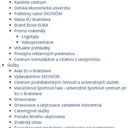
Kariérne centrum
Detská ekonomická univerzita
Folklórny súbor EKONÓM
Slávia EU Bratislava
Brand Book EUBA
Promo materiály
Logotypy
Videoprezentácia
Virtuálne prehliadky
Predajňa reklamných predmetov
Centrum komunikácie a vzťahov s verejnosťou
Služby
Aula EU v Bratislave
Vydavateľstvo EKONÓM
Centrum podnikateľských činností a univerzitných služieb
Viacúčelová športová hala - univerzitné športové centrum pri
EU v Bratislave
Stravovanie
Stravovacie a ubytovacie zariadenie Konventná
Cateringové služby
Ponuka letného ubytovania
Znalecký ústav
Špecializované modulárne vzdelávanie pre kontrolórov