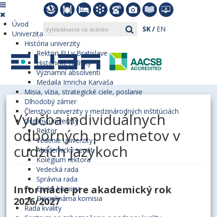
Úvod
SK
EN
Univerzita
História univerzity
Rektori EU v Bratislave
Historické míľniky
Významní absolventi
Medaila Imricha Karvaša
Misia, vízia, strategické ciele, poslanie
Dlhodobý zámer
Členstvo univerzity v medzinárodných inštitúciách
Výučba individuálnych
Orgány univerzity
odborných predmetov v
Rektor
Vedenie univerzity
cudzích jazykoch
Akademický senát
Kolégium rektora
Vedecká rada
Správna rada
Informácie pre akademický rok
Etická komisia
Disciplinárna komisia
2026/2027
Rada kvality