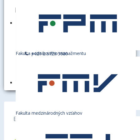
DANIELOVÁ, Laura, Mgr.
koordinátorka pre prichádzajúcich študentov
A3.15
Fakulta podnikového manažmentu
+421 2 6729 5680
incoming@euba.sk
Fakulta medzinárodných vzťahov
Ekonomická univerzita v Bratislave je členom
týchto medzinárodných inštitúcií