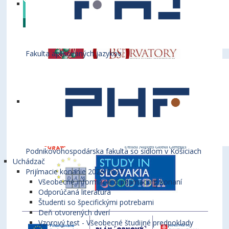
Fakulta aplikovaných jazykov
Podnikovohospodárska fakulta so sídlom v Košiciach
Uchádzač
Prijímacie konanie 2026/2027
Všeobecné informácie o prijímacom konaní
Odporúčaná literatúra
Študenti so špecifickými potrebami
Deň otvorených dverí
Vzorový test - Všeobecné študijné predpoklady