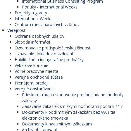
International Business Consulting Program
Ponuky - International Weeks
Projekty a granty
International Week
Centrum medzinárodných vzťahov
Verejnosť
Ochrana osobných údajov
Sloboda informácií
Oznamovanie protispoločenskej činnosti
Uznávanie dokladov o vzdelaní
Habilitačné a inauguračné prednášky
Výberové konanie
Voľné pracovné miesta
Verejné obchodné súťaže
Prenájom, predaj
Verejné obstarávanie
Prieskum trhu na stanovenie predpokladanej hodnoty
zákazky
Zadávanie zákaziek s nízkymi hodnotami podľa § 117
Dokumenty k podlimitným zákazkám bez využitia
elektronického trhoviska
Dokumenty k nadlimitným zákazkám
Archív obstarávaní