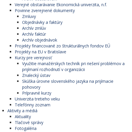
Verejné obstarávanie Ekonomická univerzita, n.f.
Povinne zverejnené dokumenty
Zmluvy
Objednávky a faktúry
Archív zmlúv
Archív faktúr
Archív objednávok
Projekty financované zo štrukturálnych fondov EÚ
Projekty na EU v Bratislave
Kurzy pre verejnosť
Využitie manažérskych techník pri riešení problémov a
prijímaní rozhodnutí v organizácii
Znalecký ústav
Skúška úrovne slovenského jazyka na prijímacie
pohovory
Prípravné kurzy
Univerzita tretieho veku
Telefónny zoznam
Aktivity a médiá
Aktuality
Tlačové správy
Fotogaléria