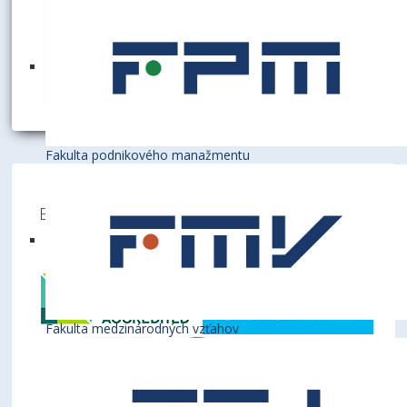
D1.27
+421 2 6729 5277
maria.hiebschova@euba.sk
Fakulta podnikového manažmentu
Ekonomická univerzita v Bratislave je členom
týchto medzinárodných inštitúcií
Fakulta medzinárodných vzťahov