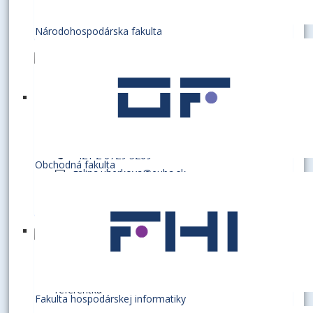
Národohospodárska fakulta
UHERKOVÁ, Galina, Ing.
referentka
D1.29
+421 2 6729 5269
Obchodná fakulta
galina.uherkova@euba.sk
HIEBSCHOVÁ, Mária
referentka
Fakulta hospodárskej informatiky