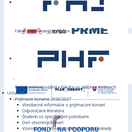
Fakulta aplikovaných jazykov
Podnikovohospodárska fakulta so sídlom v Košiciach
Uchádzač
Prijímacie konanie 2026/2027
Všeobecné informácie o prijímacom konaní
Odporúčaná literatúra
Študenti so špecifickými potrebami
Deň otvorených dverí
Vzorový test - Všeobecné študijné predpoklady