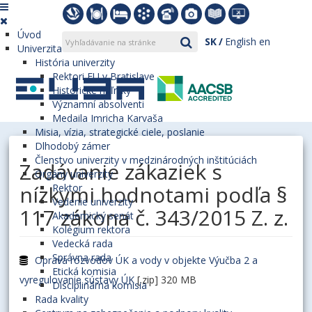
Úvod
SK
English
en
Univerzita
História univerzity
Rektori EU v Bratislave
Historické míľniky
Významní absolventi
Medaila Imricha Karvaša
Misia, vízia, strategické ciele, poslanie
Dlhodobý zámer
Členstvo univerzity v medzinárodných inštitúciách
Zadávanie zákaziek s
Orgány univerzity
nízkymi hodnotami podľa §
Rektor
Vedenie univerzity
117 zákona č. 343/2015 Z. z.
Akademický senát
Kolégium rektora
Vedecká rada
Správna rada
Oprava rozvodov ÚK a vody v objekte Výučba 2 a
Etická komisia
vyregulovanie sústavy ÚK
[.zip] 320 MB
Disciplinárna komisia
Rada kvality