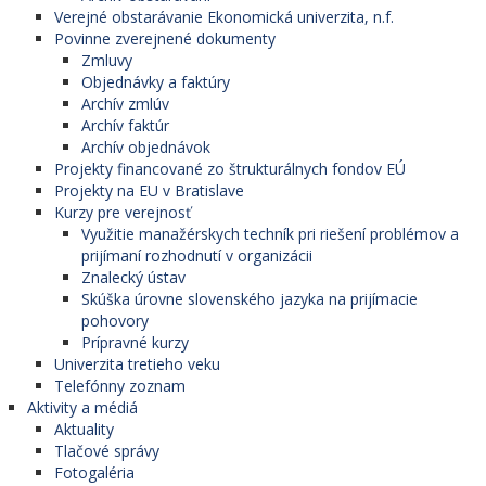
Verejné obstarávanie Ekonomická univerzita, n.f.
Povinne zverejnené dokumenty
Zmluvy
Objednávky a faktúry
Archív zmlúv
Archív faktúr
Archív objednávok
Projekty financované zo štrukturálnych fondov EÚ
Projekty na EU v Bratislave
Kurzy pre verejnosť
Využitie manažérskych techník pri riešení problémov a
prijímaní rozhodnutí v organizácii
Znalecký ústav
Skúška úrovne slovenského jazyka na prijímacie
pohovory
Prípravné kurzy
Univerzita tretieho veku
Telefónny zoznam
Aktivity a médiá
Aktuality
Tlačové správy
Fotogaléria