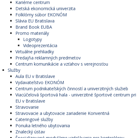
Kariérne centrum
Detská ekonomická univerzita
Folklórny súbor EKONÓM
Slávia EU Bratislava
Brand Book EUBA
Promo materiály
Logotypy
Videoprezentácia
Virtuálne prehliadky
Predajňa reklamných predmetov
Centrum komunikácie a vzťahov s verejnosťou
Služby
Aula EU v Bratislave
Vydavateľstvo EKONÓM
Centrum podnikateľských činností a univerzitných služieb
Viacúčelová športová hala - univerzitné športové centrum pri
EU v Bratislave
Stravovanie
Stravovacie a ubytovacie zariadenie Konventná
Cateringové služby
Ponuka letného ubytovania
Znalecký ústav
Špecializované modulárne vzdelávanie pre kontrolórov