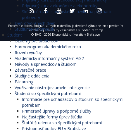
Prípravný kurz z ekonómie a ekonomiky
Skúška úrovne slovenského jazyka na prijímacie
pohovory
Deň otvorených dverí
Preberanie textov, fotografií a iných materiálov je dovolené výhradne len s povolením
Štúdiumekonómie.sk
Ekonomickej univerzity v Bratislave a s uvedením zdroja.
Študent
© 1940 - 2026 Ekonomická univerzita v Bratislave
Oznamy pre študentov
Harmonogram akademického roka
Rozvrh výučby
Akademický informačný systém AiS2
Návody a sprievodcovia štúdiom
Záverečné práce
Študijné oddelenia
E-learning
Využívanie nástrojov umelej inteligencie
Študenti so špecifickými potrebami
Informácie pre uchádzačov o štúdium so špecifickými
potrebami
Primerané úpravy a podporné služby
Najčastejšie formy úprav štúdia
Štatút študenta so špecifickými potrebami
Prístupnosť budov EU v Bratislave