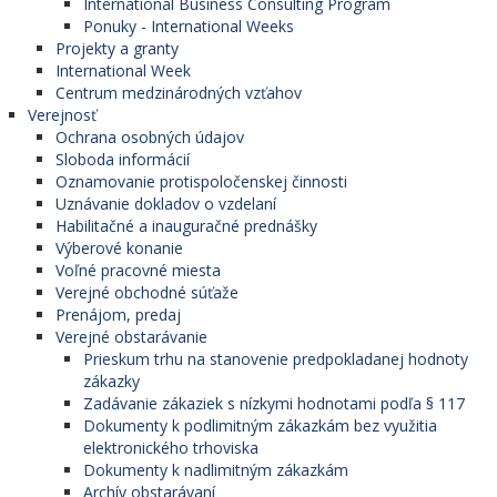
International Business Consulting Program
Ponuky - International Weeks
Projekty a granty
International Week
Centrum medzinárodných vzťahov
Verejnosť
Ochrana osobných údajov
Sloboda informácií
Oznamovanie protispoločenskej činnosti
Uznávanie dokladov o vzdelaní
Habilitačné a inauguračné prednášky
Výberové konanie
Voľné pracovné miesta
Verejné obchodné súťaže
Prenájom, predaj
Verejné obstarávanie
Prieskum trhu na stanovenie predpokladanej hodnoty
zákazky
Zadávanie zákaziek s nízkymi hodnotami podľa § 117
Dokumenty k podlimitným zákazkám bez využitia
elektronického trhoviska
Dokumenty k nadlimitným zákazkám
Archív obstarávaní