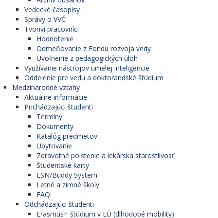
Vedecké časopisy
Správy o VVČ
Tvoriví pracovníci
Hodnotenie
Odmeňovanie z Fondu rozvoja vedy
Uvoľnenie z pedagogických úloh
Využívanie nástrojov umelej inteligencie
Oddelenie pre vedu a doktorandské štúdium
Medzinárodné vzťahy
Aktuálne informácie
Prichádzajúci študenti
Termíny
Dokumenty
Katalóg predmetov
Ubytovanie
Zdravotné poistenie a lekárska starostlivosť
Študentské karty
ESN/Buddy System
Letné a zimné školy
FAQ
Odchádzajúci študenti
Erasmus+ štúdium v EÚ (dlhodobé mobility)