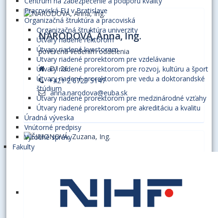
Centrum na zabezpečenie a podporu kvality
Pracoviská EU v Bratislave
Organizačná štruktúra a pracoviská
Organizačná štruktúra univerzity
NÁRODOVÁ, Anna, Ing.
Útvary riadené rektorom
Útvary riadené kvestorom
poverená vedením oddelenia
Útvary riadené prorektorom pre vzdelávanie
D1.26
Útvary riadené prorektorom pre rozvoj, kultúru a šport
Útvary riadené prorektorom pre vedu a doktorandské
+421 2 6729 5147
štúdium
anna.narodova@euba.sk
Útvary riadené prorektorom pre medzinárodné vzťahy
Útvary riadené prorektorom pre akreditáciu a kvalitu
Úradná výveska
Vnútorné predpisy
Výročné správy
Fakulty
ŠIMONOVÁ, Zuzana, Ing.
referentka
D1.28
+421 2 6729 5148
zuzana.simonova@euba.sk