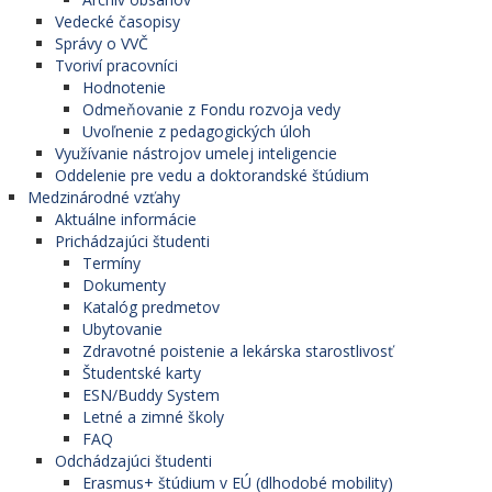
Vedecké časopisy
Správy o VVČ
Tvoriví pracovníci
Hodnotenie
Odmeňovanie z Fondu rozvoja vedy
Uvoľnenie z pedagogických úloh
Využívanie nástrojov umelej inteligencie
Oddelenie pre vedu a doktorandské štúdium
Medzinárodné vzťahy
Aktuálne informácie
Prichádzajúci študenti
Termíny
Dokumenty
Katalóg predmetov
Ubytovanie
Zdravotné poistenie a lekárska starostlivosť
Študentské karty
ESN/Buddy System
Letné a zimné školy
FAQ
Odchádzajúci študenti
Erasmus+ štúdium v EÚ (dlhodobé mobility)