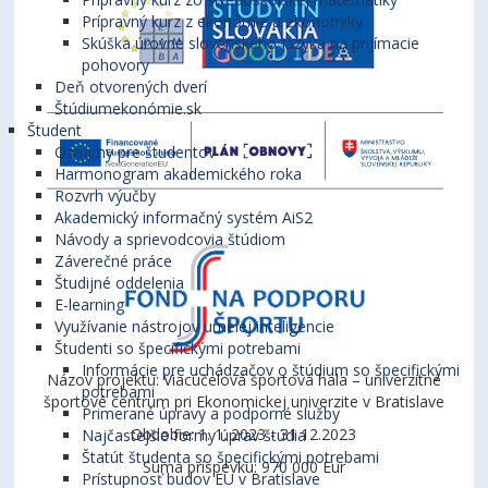
Prípravný kurz z ekonómie a ekonomiky
Skúška úrovne slovenského jazyka na prijímacie
pohovory
Deň otvorených dverí
Štúdiumekonómie.sk
Študent
Oznamy pre študentov
Harmonogram akademického roka
Rozvrh výučby
Akademický informačný systém AiS2
Návody a sprievodcovia štúdiom
Záverečné práce
Študijné oddelenia
E-learning
Využívanie nástrojov umelej inteligencie
Študenti so špecifickými potrebami
Informácie pre uchádzačov o štúdium so špecifickými
Názov projektu: Viacúčelová športová hala – univerzitné
potrebami
športové centrum pri Ekonomickej univerzite v Bratislave
Primerané úpravy a podporné služby
Obdobie: 1. 1. 2023 - 31.12.2023
Najčastejšie formy úprav štúdia
Štatút študenta so špecifickými potrebami
Suma príspevku: 970 000 Eur
Prístupnosť budov EU v Bratislave