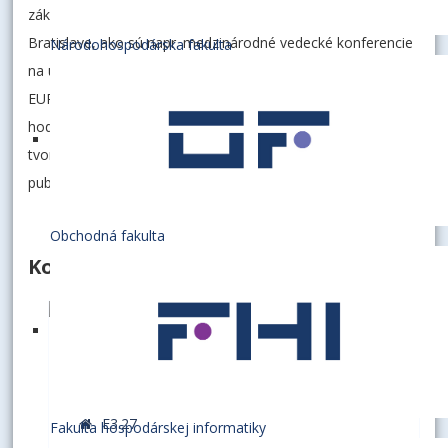
základe poverenia Vedenia EU v Bratislave na úrovni EU v
Bratislave, ako sú napr. medzinárodné vedecké konferencie
Národohospodárska fakulta
na úrovni EU v Bratislave, zabezpečuje starostlivosť o
EURAXESS centrum/WELCOME centrum, periodické
hodnotenie výskumnej, vývojovej, umeleckej a ďalšej
tvorivej činnosti (VER), prípravu podkladov na odmeny za
publikačnú činnosť (Fond rozvoja vedy).
Obchodná fakulta
Kontakty
TKÁČOVÁ, Jana, Ing.
vedúca oddelenia
E3.27
Fakulta hospodárskej informatiky