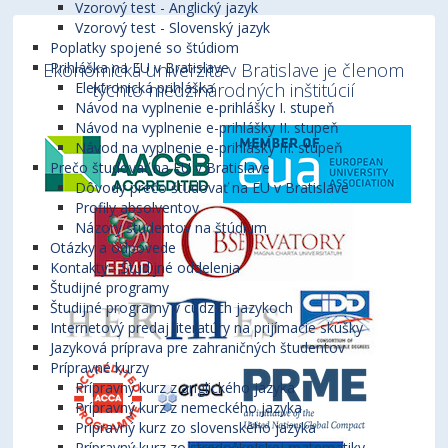
Vzorový test - Anglický jazyk
Vzorový test - Slovenský jazyk
Poplatky spojené so štúdiom
Ekonomická univerzita v Bratislave je členom
Prihláška na EU v Bratislave
týchto medzinárodných inštitúcií
Elektronická prihláška
Návod na vyplnenie e-prihlášky I. stupeň
Návod na vyplnenie e-prihlášky II. stupeň
Návod na vyplnenie e-prihlášky III. stupeň
Prečo študovať na EU v Bratislave
Dôvody prečo študovať na EU v Bratislave
Profily absolventov
Názory študentov na štúdium
Otázky a odpovede
Kontakty - Študijné oddelenia
Študijné programy
Študijné programy v cudzích jazykoch
Internetový predaj literatúry na prijímacie skúšky
Jazyková príprava pre zahraničných študentov
Prípravné kurzy
Prípravný kurz z anglického jazyka
Prípravný kurz z nemeckého jazyka
Prípravný kurz zo slovenského jazyka
Prípravný kurz zo stredoškolskej matematiky