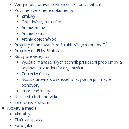
Verejné obstarávanie Ekonomická univerzita, n.f.
Povinne zverejnené dokumenty
Zmluvy
Objednávky a faktúry
Archív zmlúv
Archív faktúr
Archív objednávok
Projekty financované zo štrukturálnych fondov EÚ
Projekty na EU v Bratislave
Kurzy pre verejnosť
Využitie manažérskych techník pri riešení problémov a
prijímaní rozhodnutí v organizácii
Znalecký ústav
Skúška úrovne slovenského jazyka na prijímacie
pohovory
Prípravné kurzy
Univerzita tretieho veku
Telefónny zoznam
Aktivity a médiá
Aktuality
Tlačové správy
Fotogaléria