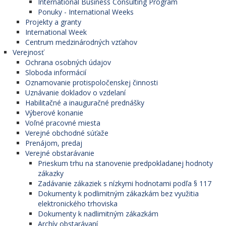
International Business Consulting Program
Ponuky - International Weeks
Projekty a granty
International Week
Centrum medzinárodných vzťahov
Verejnosť
Ochrana osobných údajov
Sloboda informácií
Oznamovanie protispoločenskej činnosti
Uznávanie dokladov o vzdelaní
Habilitačné a inauguračné prednášky
Výberové konanie
Voľné pracovné miesta
Verejné obchodné súťaže
Prenájom, predaj
Verejné obstarávanie
Prieskum trhu na stanovenie predpokladanej hodnoty
zákazky
Zadávanie zákaziek s nízkymi hodnotami podľa § 117
Dokumenty k podlimitným zákazkám bez využitia
elektronického trhoviska
Dokumenty k nadlimitným zákazkám
Archív obstarávaní