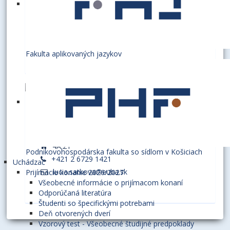
1B.15
+421 2 6729 1160
katarina.francova@euba.sk
Fakulta aplikovaných jazykov
ŠÁTKOVÁ, Lucia, Ing.
referentka - EURAXESS Welcome Centrum
4A.21
Podnikovohospodárska fakulta so sídlom v Košiciach
+421 2 6729 1421
Uchádzač
lucia.satkova@euba.sk
Prijímacie konanie 2026/2027
Všeobecné informácie o prijímacom konaní
Odporúčaná literatúra
Študenti so špecifickými potrebami
Deň otvorených dverí
Vzorový test - Všeobecné študijné predpoklady