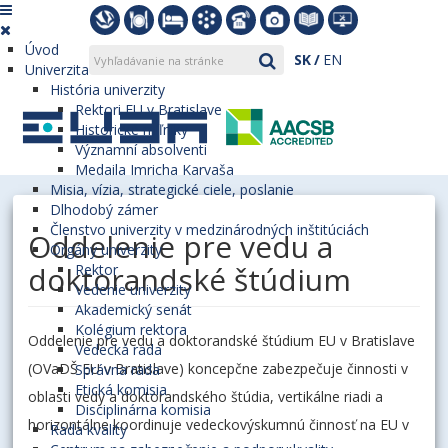
Úvod
SK
EN
Univerzita
História univerzity
Rektori EU v Bratislave
Historické míľniky
Významní absolventi
Medaila Imricha Karvaša
Misia, vízia, strategické ciele, poslanie
Dlhodobý zámer
Členstvo univerzity v medzinárodných inštitúciách
Oddelenie pre vedu a
Orgány univerzity
doktorandské štúdium
Rektor
Vedenie univerzity
Akademický senát
Kolégium rektora
Oddelenie pre vedu a doktorandské štúdium EU v Bratislave
Vedecká rada
(OVaDŠ EU v Bratislave) koncepčne zabezpečuje činnosti v
Správna rada
Etická komisia
oblasti vedy a doktorandského štúdia, vertikálne riadi a
Disciplinárna komisia
horizontálne koordinuje vedeckovýskumnú činnosť na EU v
Rada kvality