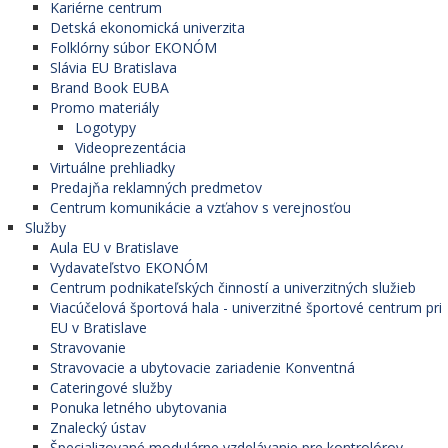
Kariérne centrum
Detská ekonomická univerzita
Folklórny súbor EKONÓM
Slávia EU Bratislava
Brand Book EUBA
Promo materiály
Logotypy
Videoprezentácia
Virtuálne prehliadky
Predajňa reklamných predmetov
Centrum komunikácie a vzťahov s verejnosťou
Služby
Aula EU v Bratislave
Vydavateľstvo EKONÓM
Centrum podnikateľských činností a univerzitných služieb
Viacúčelová športová hala - univerzitné športové centrum pri
EU v Bratislave
Stravovanie
Stravovacie a ubytovacie zariadenie Konventná
Cateringové služby
Ponuka letného ubytovania
Znalecký ústav
Špecializované modulárne vzdelávanie pre kontrolórov