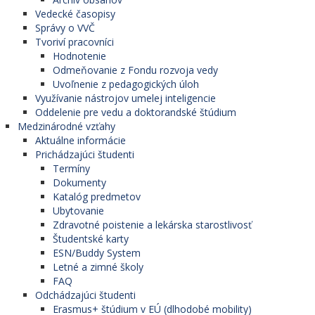
Vedecké časopisy
Správy o VVČ
Tvoriví pracovníci
Hodnotenie
Odmeňovanie z Fondu rozvoja vedy
Uvoľnenie z pedagogických úloh
Využívanie nástrojov umelej inteligencie
Oddelenie pre vedu a doktorandské štúdium
Medzinárodné vzťahy
Aktuálne informácie
Prichádzajúci študenti
Termíny
Dokumenty
Katalóg predmetov
Ubytovanie
Zdravotné poistenie a lekárska starostlivosť
Študentské karty
ESN/Buddy System
Letné a zimné školy
FAQ
Odchádzajúci študenti
Erasmus+ štúdium v EÚ (dlhodobé mobility)