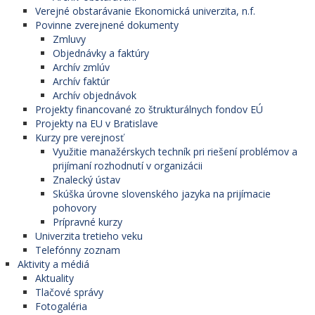
Verejné obstarávanie Ekonomická univerzita, n.f.
Povinne zverejnené dokumenty
Zmluvy
Objednávky a faktúry
Archív zmlúv
Archív faktúr
Archív objednávok
Projekty financované zo štrukturálnych fondov EÚ
Projekty na EU v Bratislave
Kurzy pre verejnosť
Využitie manažérskych techník pri riešení problémov a
prijímaní rozhodnutí v organizácii
Znalecký ústav
Skúška úrovne slovenského jazyka na prijímacie
pohovory
Prípravné kurzy
Univerzita tretieho veku
Telefónny zoznam
Aktivity a médiá
Aktuality
Tlačové správy
Fotogaléria