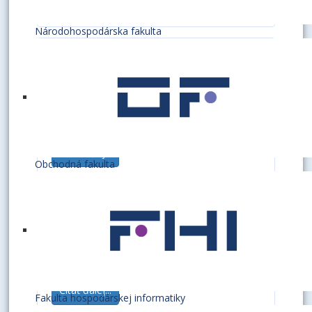
uskutočnenia stavebných prác a poskytnutia
služieb. V rámci informačného systému EU...
Národohospodárska fakulta
Oddelenie ekonomiky práce a
mzdovej učtárne
Oddelenie ekonomiky práce a mzdovej
učtárne pripravuje návrh rozpisu dotácie z
MŠVVaŠ SR mzdových prostriedkov na
jednotlivé pracoviská EU v Bratislave. Sleduje
Čítať ďalej...
čerpanie mzdových prostriedkov podľa
Obchodná fakulta
programov, podprogramov, kategórií
zamestnancov,...
Oddelenie prevádzky a investícií
Oddelenie prevádzky a investícií zabezpečuje
agendu energetického hospodárstva,
autoprevádzku, vnútorné služby (upratovacia,
strážna služba, podateľne, záhradnícke
Čítať ďalej...
práce), opravu a údržbu technických,
Fakulta hospodárskej informatiky
technologických a ostatných zariadení,...