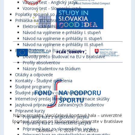
Vzorový test - Anglický jazyk
Vzorový test - Slovenský jazyk
Poplatky spojené so štúdiom
Prihláška na EU v Bratislave
Elektronická prihláška
Návod na vyplnenie e-prihlášky I. stupeň
Návod na vyplnenie e-prihlášky II. stupeň
Návod na vyplnenie e-prihlášky III. stupeň
Prečo študovať na EU v Bratislave
Dôvody prečo študovať na EU v Bratislave
Profily absolventov
Názory študentov na štúdium
Otázky a odpovede
Kontakty - Študijné oddelenia
Študijné programy
Študijné programy v cudzích jazykoch
Internetový predaj literatúry na prijímacie skúšky
Jazyková príprava pre zahraničných študentov
Prípravné kurzy
Názov projektu: Viacúčelová športová hala – univerzitné
Prípravný kurz z anglického jazyka
športové centrum pri Ekonomickej univerzite v Bratislave
Prípravný kurz z nemeckého jazyka
Prípravný kurz zo slovenského jazyka
Obdobie: 1. 1. 2023 - 31.12.2023
Prípravný kurz zo stredoškolskej matematiky