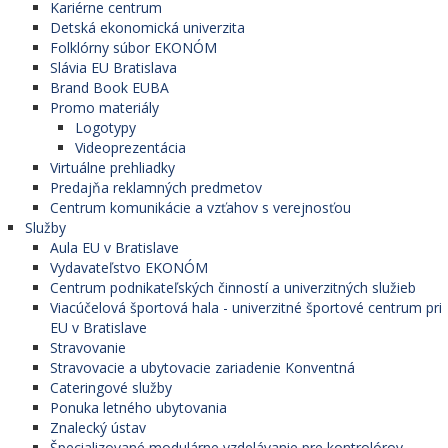
Kariérne centrum
Detská ekonomická univerzita
Folklórny súbor EKONÓM
Slávia EU Bratislava
Brand Book EUBA
Promo materiály
Logotypy
Videoprezentácia
Virtuálne prehliadky
Predajňa reklamných predmetov
Centrum komunikácie a vzťahov s verejnosťou
Služby
Aula EU v Bratislave
Vydavateľstvo EKONÓM
Centrum podnikateľských činností a univerzitných služieb
Viacúčelová športová hala - univerzitné športové centrum pri
EU v Bratislave
Stravovanie
Stravovacie a ubytovacie zariadenie Konventná
Cateringové služby
Ponuka letného ubytovania
Znalecký ústav
Špecializované modulárne vzdelávanie pre kontrolórov