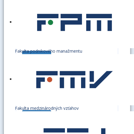
Referát bezpečnosti a ochrany
zdravia pri práci a požiarnej
ochrany
Zabezpečuje v rámci EU starostlivosť
o bezpečnosť a ochranu zdravia pri práci
zamestnancov a študentov v zmysle platnej
Fakulta podnikového manažmentu
legislatívy a pokynov a nariadení MŠ SR.
Čítať ďalej...
Ochranu pred požiarmi zabezpečuje v zmysle
zákona o ochrane pred požiarmi a ďalších...
Referát civilnej ochrany
Referát civilnej ochrany zabezpečuje v
podmienkach EU v Bratislave úlohy civilnej
ochrany v zmysle zákona číslo 42/1994 Z. z. o
Fakulta medzinárodných vzťahov
civilnej ochrane obyvateľstva v znení
Čítať ďalej...
neskorších predpisov a vykonávacích
predpisov, ako aj úlohy vzmysle zákona č....