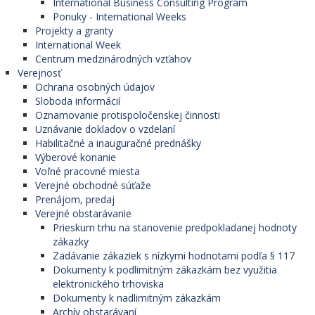
International Business Consulting Program
Ponuky - International Weeks
Projekty a granty
International Week
Centrum medzinárodných vzťahov
Verejnosť
Ochrana osobných údajov
Sloboda informácií
Oznamovanie protispoločenskej činnosti
Uznávanie dokladov o vzdelaní
Habilitačné a inauguračné prednášky
Výberové konanie
Voľné pracovné miesta
Verejné obchodné súťaže
Prenájom, predaj
Verejné obstarávanie
Prieskum trhu na stanovenie predpokladanej hodnoty
zákazky
Zadávanie zákaziek s nízkymi hodnotami podľa § 117
Dokumenty k podlimitným zákazkám bez využitia
elektronického trhoviska
Dokumenty k nadlimitným zákazkám
Archív obstarávaní