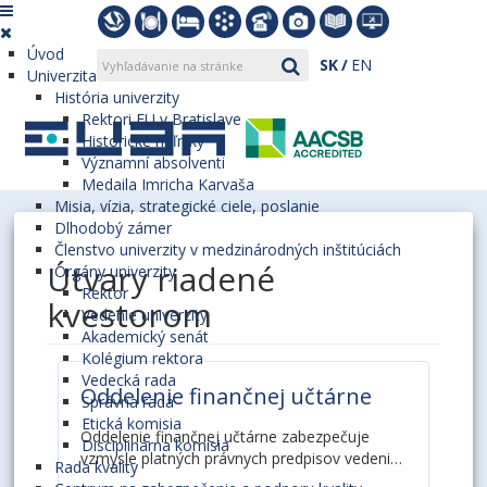
Úvod
SK
EN
Univerzita
História univerzity
Rektori EU v Bratislave
Historické míľniky
Významní absolventi
Medaila Imricha Karvaša
Misia, vízia, strategické ciele, poslanie
Dlhodobý zámer
Členstvo univerzity v medzinárodných inštitúciách
Útvary riadené
Orgány univerzity
Rektor
kvestorom
Vedenie univerzity
Akademický senát
Kolégium rektora
Vedecká rada
Oddelenie finančnej učtárne
Správna rada
Etická komisia
Oddelenie finančnej učtárne zabezpečuje
Disciplinárna komisia
vzmysle platných právnych predpisov vedenie
Rada kvality
podvojného účtovníctva za EU v Bratislave