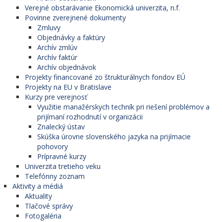
Verejné obstarávanie Ekonomická univerzita, n.f.
Povinne zverejnené dokumenty
Zmluvy
Objednávky a faktúry
Archív zmlúv
Archív faktúr
Archív objednávok
Projekty financované zo štrukturálnych fondov EÚ
Projekty na EU v Bratislave
Kurzy pre verejnosť
Využitie manažérskych techník pri riešení problémov a
prijímaní rozhodnutí v organizácii
Znalecký ústav
Skúška úrovne slovenského jazyka na prijímacie
pohovory
Prípravné kurzy
Univerzita tretieho veku
Telefónny zoznam
Aktivity a médiá
Aktuality
Tlačové správy
Fotogaléria