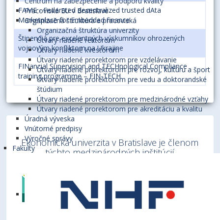
Centrum na zabezpečenie a podporu kvality
FAME - Federated decentralized trusted dAta
Pracoviská EU v Bratislave
Marketplace for Embedded finance
Organizačná štruktúra a pracoviská
Organizačná štruktúra univerzity
Štipendiá pre excelentných výskumníkov ohrozených
Útvary riadené rektorom
vojnovým konfliktom na Ukrajine
Útvary riadené kvestorom
Útvary riadené prorektorom pre vzdelávanie
FINancial Supervision and TECHnological Compliance
Útvary riadené prorektorom pre rozvoj, kultúru a šport
training programme – FIN-TECH
Útvary riadené prorektorom pre vedu a doktorandské
štúdium
Útvary riadené prorektorom pre medzinárodné vzťahy
Útvary riadené prorektorom pre akreditáciu a kvalitu
Úradná výveska
Vnútorné predpisy
Výročné správy
Ekonomická univerzita v Bratislave je členom
Fakulty
týchto medzinárodných inštitúcií