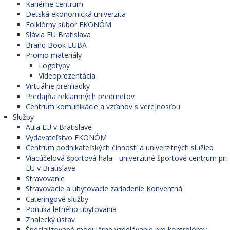
Kariérne centrum
Detská ekonomická univerzita
Folklórny súbor EKONÓM
Slávia EU Bratislava
Brand Book EUBA
Promo materiály
Logotypy
Videoprezentácia
Virtuálne prehliadky
Predajňa reklamných predmetov
Centrum komunikácie a vzťahov s verejnosťou
Služby
Aula EU v Bratislave
Vydavateľstvo EKONÓM
Centrum podnikateľských činností a univerzitných služieb
Viacúčelová športová hala - univerzitné športové centrum pri
EU v Bratislave
Stravovanie
Stravovacie a ubytovacie zariadenie Konventná
Cateringové služby
Ponuka letného ubytovania
Znalecký ústav
Špecializované modulárne vzdelávanie pre kontrolórov