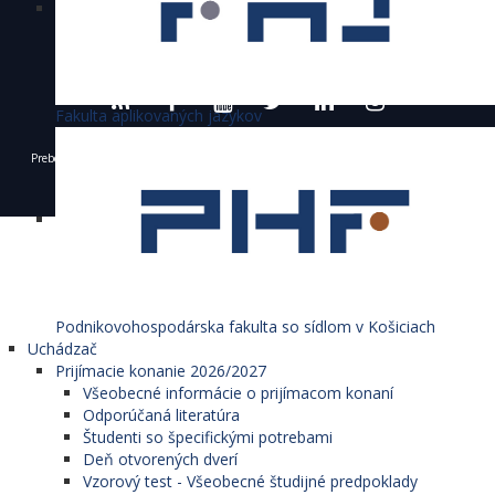
Fakulta aplikovaných jazykov
Preberanie textov, fotografií a iných materiálov je dovolené výhradne len s povolením
Ekonomickej univerzity v Bratislave a s uvedením zdroja.
© 1940 - 2026 Ekonomická univerzita v Bratislave
Podnikovohospodárska fakulta so sídlom v Košiciach
Uchádzač
Prijímacie konanie 2026/2027
Všeobecné informácie o prijímacom konaní
Odporúčaná literatúra
Študenti so špecifickými potrebami
Deň otvorených dverí
Vzorový test - Všeobecné študijné predpoklady