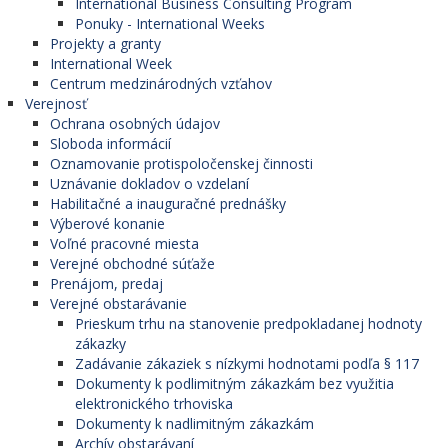
International Business Consulting Program
Ponuky - International Weeks
Projekty a granty
International Week
Centrum medzinárodných vzťahov
Verejnosť
Ochrana osobných údajov
Sloboda informácií
Oznamovanie protispoločenskej činnosti
Uznávanie dokladov o vzdelaní
Habilitačné a inauguračné prednášky
Výberové konanie
Voľné pracovné miesta
Verejné obchodné súťaže
Prenájom, predaj
Verejné obstarávanie
Prieskum trhu na stanovenie predpokladanej hodnoty
zákazky
Zadávanie zákaziek s nízkymi hodnotami podľa § 117
Dokumenty k podlimitným zákazkám bez využitia
elektronického trhoviska
Dokumenty k nadlimitným zákazkám
Archív obstarávaní