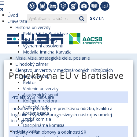
Úvod
SK
EN
Univerzita
História univerzity
Rektori EU v Bratislave
Historické míľniky
Významní absolventi
Medaila Imricha Karvaša
Misia, vízia, strategické ciele, poslanie
Dlhodobý zámer
Členstvo univerzity v medzinárodných inštitúciách
Projekty na EU v Bratislave
Orgány univerzity
Rektor
Vedenie univerzity
Akademický senát
Projekt SySI Net Care
Kolégium rektora
Vedecká rada
Inovatívne postupy pre prediktívnu údržbu, kvalitu a
Správna rada
logistiku s využitím progresívnych nástrojov umelej
Etická komisia
inteligencie
Disciplinárna komisia
Rada kvality
Projekty - Plán obnovy a odolnosti SR