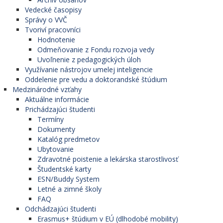
Vedecké časopisy
Správy o VVČ
Tvoriví pracovníci
Hodnotenie
Odmeňovanie z Fondu rozvoja vedy
Uvoľnenie z pedagogických úloh
Využívanie nástrojov umelej inteligencie
Oddelenie pre vedu a doktorandské štúdium
Medzinárodné vzťahy
Aktuálne informácie
Prichádzajúci študenti
Termíny
Dokumenty
Katalóg predmetov
Ubytovanie
Zdravotné poistenie a lekárska starostlivosť
Študentské karty
ESN/Buddy System
Letné a zimné školy
FAQ
Odchádzajúci študenti
Erasmus+ štúdium v EÚ (dlhodobé mobility)