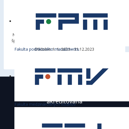
Názov projektu: Viacúčelová športová hala – univerzitné
športové centrum pri Ekonomickej univerzite v Bratislave
Fakulta podnikového manažmentu
Obdobie: 1. 1. 2023 - 31.12.2023
Suma príspevku: 970 000 Eur
Ekonomická univerzita v Bratislave je
akreditovaná
Fakulta medzinárodných vzťahov