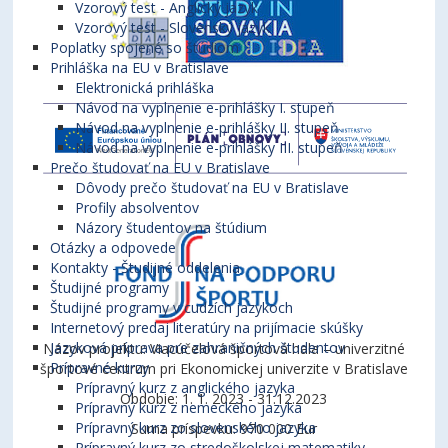
Vzorový test - Anglický jazyk
Vzorový test - Slovenský jazyk
Poplatky spojené so štúdiom
Prihláška na EU v Bratislave
Elektronická prihláška
Návod na vyplnenie e-prihlášky I. stupeň
Návod na vyplnenie e-prihlášky II. stupeň
Návod na vyplnenie e-prihlášky III. stupeň
Prečo študovať na EU v Bratislave
Dôvody prečo študovať na EU v Bratislave
Profily absolventov
Názory študentov na štúdium
Otázky a odpovede
Kontakty - Študijné oddelenia
Študijné programy
Študijné programy v cudzích jazykoch
Internetový predaj literatúry na prijímacie skúšky
Jazyková príprava pre zahraničných študentov
Názov projektu: Viacúčelová športová hala – univerzitné
Prípravné kurzy
športové centrum pri Ekonomickej univerzite v Bratislave
Prípravný kurz z anglického jazyka
Obdobie: 1. 1. 2023 - 31.12.2023
Prípravný kurz z nemeckého jazyka
Prípravný kurz zo slovenského jazyka
Suma príspevku: 970 000 Eur
Prípravný kurz zo stredoškolskej matematiky