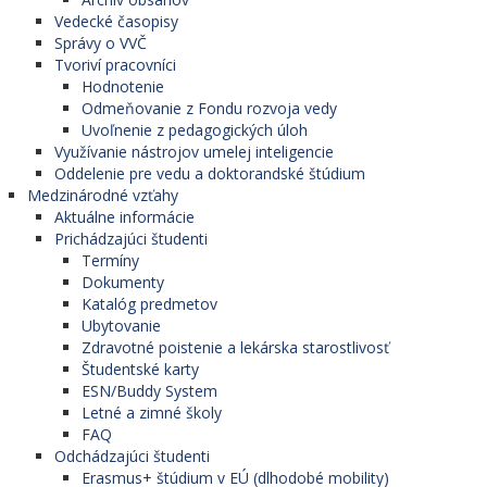
Vedecké časopisy
Správy o VVČ
Tvoriví pracovníci
Hodnotenie
Odmeňovanie z Fondu rozvoja vedy
Uvoľnenie z pedagogických úloh
Využívanie nástrojov umelej inteligencie
Oddelenie pre vedu a doktorandské štúdium
Medzinárodné vzťahy
Aktuálne informácie
Prichádzajúci študenti
Termíny
Dokumenty
Katalóg predmetov
Ubytovanie
Zdravotné poistenie a lekárska starostlivosť
Študentské karty
ESN/Buddy System
Letné a zimné školy
FAQ
Odchádzajúci študenti
Erasmus+ štúdium v EÚ (dlhodobé mobility)