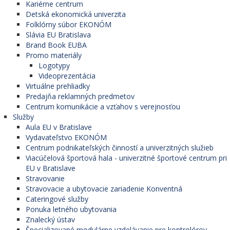
Kariérne centrum
Detská ekonomická univerzita
Folklórny súbor EKONÓM
Slávia EU Bratislava
Brand Book EUBA
Promo materiály
Logotypy
Videoprezentácia
Virtuálne prehliadky
Predajňa reklamných predmetov
Centrum komunikácie a vzťahov s verejnosťou
Služby
Aula EU v Bratislave
Vydavateľstvo EKONÓM
Centrum podnikateľských činností a univerzitných služieb
Viacúčelová športová hala - univerzitné športové centrum pri
EU v Bratislave
Stravovanie
Stravovacie a ubytovacie zariadenie Konventná
Cateringové služby
Ponuka letného ubytovania
Znalecký ústav
Špecializované modulárne vzdelávanie pre kontrolórov