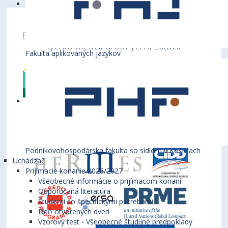
Ekonomická univerzita v Bratislave je členom
týchto medzinárodných inštitúcií
Fakulta aplikovaných jazykov
Podnikovohospodárska fakulta so sídlom v Košiciach
Uchádzač
Prijímacie konanie 2026/2027
Všeobecné informácie o prijímacom konaní
Odporúčaná literatúra
Študenti so špecifickými potrebami
Deň otvorených dverí
Vzorový test - Všeobecné študijné predpoklady