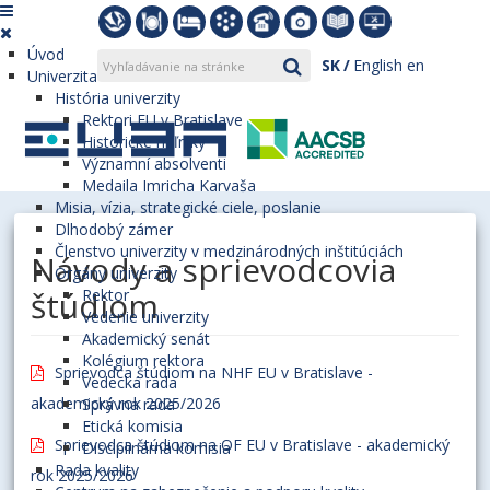
Úvod
SK
English
en
Univerzita
História univerzity
Rektori EU v Bratislave
Historické míľniky
Významní absolventi
Medaila Imricha Karvaša
Misia, vízia, strategické ciele, poslanie
Dlhodobý zámer
Členstvo univerzity v medzinárodných inštitúciách
Návody a sprievodcovia
Orgány univerzity
štúdiom
Rektor
Vedenie univerzity
Akademický senát
Kolégium rektora
Sprievodca štúdiom na NHF EU v Bratislave -
Vedecká rada
akademický rok 2025/2026
Správna rada
Etická komisia
Sprievodca štúdiom na OF EU v Bratislave - akademický
Disciplinárna komisia
Rada kvality
rok 2025/2026