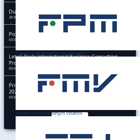
Duševné zdravie študentov vysokých škôl - výskum
24.03.2026
Pozvánka na Veľtrh zahraničných univerzít 2026
03.03.2026
Fakulta podnikového manažmentu
Letná škola International Business Consulting
Program (IBCP) na EUBA 25.5.2026 - 12.6.2026
03.03.2026
Prihlasovanie na stáž v OECD počas akad. roku
2026/2027 je otvorené!
03.03.2026
Fakulta medzinárodných vzťahov
Viac oznamov