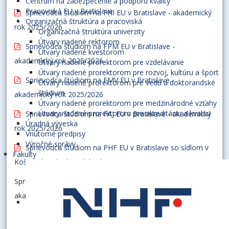
Centrum na zabezpečenie a podporu kvality
Pracoviská EU v Bratislave
Sprievodca štúdiom na FHI EU v Bratislave - akademický
Organizačná štruktúra a pracoviská
rok 2025/2026
Organizačná štruktúra univerzity
Útvary riadené rektorom
Sprievodca štúdiom na FPM EU v Bratislave -
Útvary riadené kvestorom
akademický rok 2025/2026
Útvary riadené prorektorom pre vzdelávanie
Útvary riadené prorektorom pre rozvoj, kultúru a šport
Sprievodca štúdiom na FMV EU v Bratislave -
Útvary riadené prorektorom pre vedu a doktorandské
štúdium
akademický rok 2025/2026
Útvary riadené prorektorom pre medzinárodné vzťahy
Útvary riadené prorektorom pre akreditáciu a kvalitu
Sprievodca štúdiom na FAJ EU v Bratislave - akademický
Úradná výveska
rok 2025/2026
Vnútorné predpisy
Výročné správy
Sprievodca štúdiom na PHF EU v Bratislave so sídlom v
Fakulty
Košiciach - akademický rok 2025/2026
Sprievodca štúdiom na rektoráte EU v Bratislave -
akademický rok 2025/2026