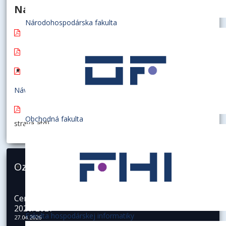
Návody a manuály pre študentov
Národohospodárska fakulta
Pripojenie na sieť EDUROAM pre Android
Manuál pre úvodnu prácu s AIS
Návod na používanie AIS
Návod na hodnotenie kvality výučby
Návod pre prvákov
(ubytovanie, doprava, wifi, budovy,
Obchodná fakulta
strava atd)
Oznamy pre študentov
Central Europe Connect – zimný semester
2026/2027
Fakulta hospodárskej informatiky
27.04.2026