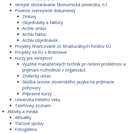
Verejné obstarávanie Ekonomická univerzita, n.f.
Povinne zverejnené dokumenty
Zmluvy
Objednávky a faktúry
Archív zmlúv
Archív faktúr
Archív objednávok
Projekty financované zo štrukturálnych fondov EÚ
Projekty na EU v Bratislave
Kurzy pre verejnosť
Využitie manažérskych techník pri riešení problémov a
prijímaní rozhodnutí v organizácii
Znalecký ústav
Skúška úrovne slovenského jazyka na prijímacie
pohovory
Prípravné kurzy
Univerzita tretieho veku
Telefónny zoznam
Aktivity a médiá
Aktuality
Tlačové správy
Fotogaléria