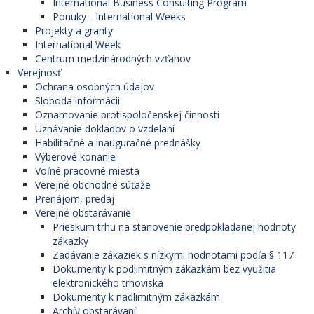
International Business Consulting Program
Ponuky - International Weeks
Projekty a granty
International Week
Centrum medzinárodných vzťahov
Verejnosť
Ochrana osobných údajov
Sloboda informácií
Oznamovanie protispoločenskej činnosti
Uznávanie dokladov o vzdelaní
Habilitačné a inauguračné prednášky
Výberové konanie
Voľné pracovné miesta
Verejné obchodné súťaže
Prenájom, predaj
Verejné obstarávanie
Prieskum trhu na stanovenie predpokladanej hodnoty
zákazky
Zadávanie zákaziek s nízkymi hodnotami podľa § 117
Dokumenty k podlimitným zákazkám bez využitia
elektronického trhoviska
Dokumenty k nadlimitným zákazkám
Archív obstarávaní