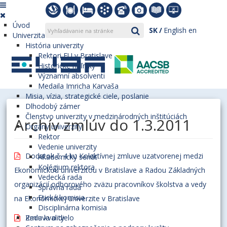
Úvod
SK
English
en
Univerzita
História univerzity
Rektori EU v Bratislave
Historické míľniky
Významní absolventi
Medaila Imricha Karvaša
Misia, vízia, strategické ciele, poslanie
Dlhodobý zámer
Členstvo univerzity v medzinárodných inštitúciách
Archív zmlúv do 1.3.2011
Orgány univerzity
Rektor
Vedenie univerzity
Dodatok č. 4 ku Kolektívnej zmluve uzatvorenej medzi
Akademický senát
Kolégium rektora
Ekonomickou univerzitou v Bratislave a Radou Základných
Vedecká rada
organizácií odborového zväzu pracovníkov školstva a vedy
Správna rada
Etická komisia
na Ekonomickej univerzite v Bratislave
Disciplinárna komisia
Rada kvality
Zmluva o dielo