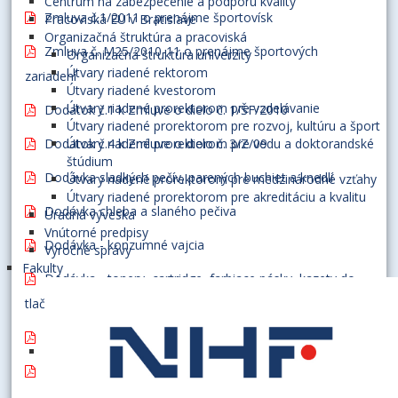
Centrum na zabezpečenie a podporu kvality
Zmluva č.1/2011 o prenájme športovísk
Pracoviská EU v Bratislave
Organizačná štruktúra a pracoviská
Zmluva č. M25/2010-11 o prenájme športových
Organizačná štruktúra univerzity
Útvary riadené rektorom
zariadení
Útvary riadené kvestorom
Útvary riadené prorektorom pre vzdelávanie
Dodatok č.1 k Zmluve o dielo č. 1/ŠF/2010
Útvary riadené prorektorom pre rozvoj, kultúru a šport
Dodatok č.4 k Zmluve o dielo č. 3/Z/09
Útvary riadené prorektorom pre vedu a doktorandské
štúdium
Dodávka sladkých pečív, parených buchiet a knedlí
Útvary riadené prorektorom pre medzinárodné vzťahy
Útvary riadené prorektorom pre akreditáciu a kvalitu
Dodávka chleba a slaného pečiva
Úradná výveska
Vnútorné predpisy
Dodávka - konzumné vajcia
Výročné správy
Fakulty
Dodávka - tonery, cartridge, farbiace pásky, kazety do
tlačiarní PC
Poskytnutie peňažného daru
Stravovacie služby