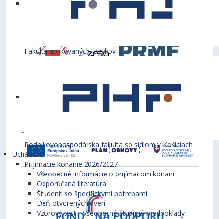
Fakulta aplikovaných jazykov
Podnikovohospodárska fakulta so sídlom v Košiciach
Uchádzač
Prijímacie konanie 2026/2027
Všeobecné informácie o prijímacom konaní
Odporúčaná literatúra
Študenti so špecifickými potrebami
Deň otvorených dverí
Vzorový test - Všeobecné študijné predpoklady