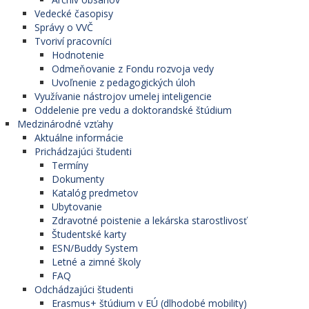
Vedecké časopisy
Správy o VVČ
Tvoriví pracovníci
Hodnotenie
Odmeňovanie z Fondu rozvoja vedy
Uvoľnenie z pedagogických úloh
Využívanie nástrojov umelej inteligencie
Oddelenie pre vedu a doktorandské štúdium
Medzinárodné vzťahy
Aktuálne informácie
Prichádzajúci študenti
Termíny
Dokumenty
Katalóg predmetov
Ubytovanie
Zdravotné poistenie a lekárska starostlivosť
Študentské karty
ESN/Buddy System
Letné a zimné školy
FAQ
Odchádzajúci študenti
Erasmus+ štúdium v EÚ (dlhodobé mobility)