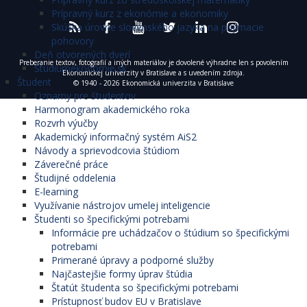
Prípravný kurz z ekonómie a ekonomiky
Skúška úrovne slovenského jazyka na prijímacie
pohovory
Deň otvorených dverí
Preberanie textov, fotografií a iných materiálov je dovolené výhradne len s povolením
Štúdiumekonómie.sk
Ekonomickej univerzity v Bratislave a s uvedením zdroja.
Študent
© 1940 - 2026 Ekonomická univerzita v Bratislave
Oznamy pre študentov
Harmonogram akademického roka
Rozvrh výučby
Akademický informačný systém AiS2
Návody a sprievodcovia štúdiom
Záverečné práce
Študijné oddelenia
E-learning
Využívanie nástrojov umelej inteligencie
Študenti so špecifickými potrebami
Informácie pre uchádzačov o štúdium so špecifickými
potrebami
Primerané úpravy a podporné služby
Najčastejšie formy úprav štúdia
Štatút študenta so špecifickými potrebami
Prístupnosť budov EU v Bratislave