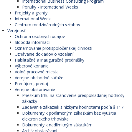
International Business Consulting Program
Ponuky - International Weeks
Projekty a granty
International Week
Centrum medzinárodných vzťahov
Verejnosť
Ochrana osobných údajov
Sloboda informácií
Oznamovanie protispoločenskej činnosti
Uznávanie dokladov o vzdelaní
Habilitačné a inauguračné prednášky
Výberové konanie
Voľné pracovné miesta
Verejné obchodné súťaže
Prenájom, predaj
Verejné obstarávanie
Prieskum trhu na stanovenie predpokladanej hodnoty
zákazky
Zadávanie zákaziek s nízkymi hodnotami podľa § 117
Dokumenty k podlimitným zákazkám bez využitia
elektronického trhoviska
Dokumenty k nadlimitným zákazkám
Archív obstarávaní