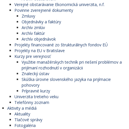
Verejné obstarávanie Ekonomická univerzita, n.f.
Povinne zverejnené dokumenty
Zmluvy
Objednávky a faktúry
Archív zmlúv
Archív faktúr
Archív objednávok
Projekty financované zo štrukturálnych fondov EÚ
Projekty na EU v Bratislave
Kurzy pre verejnosť
Využitie manažérskych techník pri riešení problémov a
prijímaní rozhodnutí v organizácii
Znalecký ústav
Skúška úrovne slovenského jazyka na prijímacie
pohovory
Prípravné kurzy
Univerzita tretieho veku
Telefónny zoznam
Aktivity a médiá
Aktuality
Tlačové správy
Fotogaléria