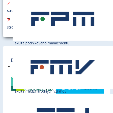
Pozáručná údržba a oprava všetkých fotokopírovacích
strojov továrenskej značky CANON
Pozáručná údržba a oprava všetkých fotokopírovacích
strojov továrenskej značky LANIER a REX-ROTARY
Fakulta podnikového manažmentu
Ekonomická univerzita v Bratislave je členom
týchto medzinárodných inštitúcií
Fakulta medzinárodných vzťahov