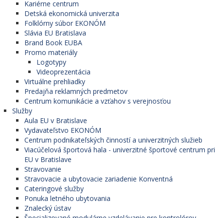
Kariérne centrum
Detská ekonomická univerzita
Folklórny súbor EKONÓM
Slávia EU Bratislava
Brand Book EUBA
Promo materiály
Logotypy
Videoprezentácia
Virtuálne prehliadky
Predajňa reklamných predmetov
Centrum komunikácie a vzťahov s verejnosťou
Služby
Aula EU v Bratislave
Vydavateľstvo EKONÓM
Centrum podnikateľských činností a univerzitných služieb
Viacúčelová športová hala - univerzitné športové centrum pri
EU v Bratislave
Stravovanie
Stravovacie a ubytovacie zariadenie Konventná
Cateringové služby
Ponuka letného ubytovania
Znalecký ústav
Špecializované modulárne vzdelávanie pre kontrolórov