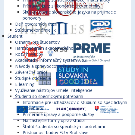
Prípravný kurz z ekonómie a ekonomiky
Skúška úrovne slovenského jazyka na prijímacie
pohovory
Deň otvorených dverí
Štúdiumekonómie.sk
Študent
Oznamy pre študentov
Harmonogram akademického roka
Rozvrh výučby
Akademický informačný systém AiS2
Návody a sprievodcovia štúdiom
Záverečné práce
Študijné oddelenia
E-learning
Využívanie nástrojov umelej inteligencie
Študenti so špecifickými potrebami
Informácie pre uchádzačov o štúdium so špecifickými
potrebami
Primerané úpravy a podporné služby
Najčastejšie formy úprav štúdia
Štatút študenta so špecifickými potrebami
Prístupnosť budov EU v Bratislave