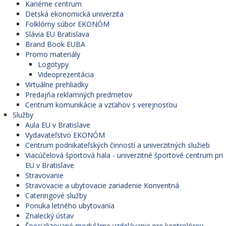
Kariérne centrum
Detská ekonomická univerzita
Folklórny súbor EKONÓM
Slávia EU Bratislava
Brand Book EUBA
Promo materiály
Logotypy
Videoprezentácia
Virtuálne prehliadky
Predajňa reklamných predmetov
Centrum komunikácie a vzťahov s verejnosťou
Služby
Aula EU v Bratislave
Vydavateľstvo EKONÓM
Centrum podnikateľských činností a univerzitných služieb
Viacúčelová športová hala - univerzitné športové centrum pri
EU v Bratislave
Stravovanie
Stravovacie a ubytovacie zariadenie Konventná
Cateringové služby
Ponuka letného ubytovania
Znalecký ústav
Špecializované modulárne vzdelávanie pre kontrolórov