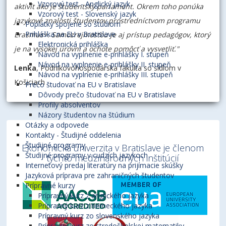
Vzorový test - Anglický jazyk
aktivít ako je študentský parlament. Okrem toho ponúka
Vzorový test - Slovenský jazyk
jazykové znalosti študentov prostredníctvom programu
Poplatky spojené so štúdiom
Prihláška na EU v Bratislave
Erasmus+. Samozrejmosťou je aj prístup pedagógov, ktorý
Elektronická prihláška
je na vysokej úrovni a ochote pomôcť a vysvetliť."
Návod na vyplnenie e-prihlášky I. stupeň
Návod na vyplnenie e-prihlášky II. stupeň
Lenka
, Podnikovohospodárska fakulta so sídlom v
Návod na vyplnenie e-prihlášky III. stupeň
Košiciach
Prečo študovať na EU v Bratislave
Dôvody prečo študovať na EU v Bratislave
Profily absolventov
Názory študentov na štúdium
Otázky a odpovede
Kontakty - Študijné oddelenia
Študijné programy
Ekonomická univerzita v Bratislave je členom
Študijné programy v cudzích jazykoch
týchto medzinárodných inštitúcií
Internetový predaj literatúry na prijímacie skúšky
Jazyková príprava pre zahraničných študentov
Prípravné kurzy
Prípravný kurz z anglického jazyka
Prípravný kurz z nemeckého jazyka
Prípravný kurz zo slovenského jazyka
Prípravný kurz zo stredoškolskej matematiky