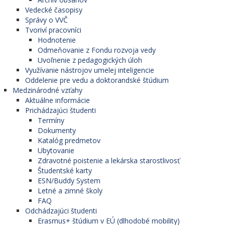
Vedecké časopisy
Správy o VVČ
Tvoriví pracovníci
Hodnotenie
Odmeňovanie z Fondu rozvoja vedy
Uvoľnenie z pedagogických úloh
Využívanie nástrojov umelej inteligencie
Oddelenie pre vedu a doktorandské štúdium
Medzinárodné vzťahy
Aktuálne informácie
Prichádzajúci študenti
Termíny
Dokumenty
Katalóg predmetov
Ubytovanie
Zdravotné poistenie a lekárska starostlivosť
Študentské karty
ESN/Buddy System
Letné a zimné školy
FAQ
Odchádzajúci študenti
Erasmus+ štúdium v EÚ (dlhodobé mobility)