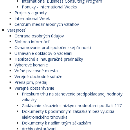
International Business Consulting Program
Ponuky - International Weeks
Projekty a granty
International Week
Centrum medzinárodných vzťahov
Verejnosť
Ochrana osobných údajov
Sloboda informácií
Oznamovanie protispoločenskej činnosti
Uznávanie dokladov o vzdelaní
Habilitačné a inauguračné prednášky
Výberové konanie
Voľné pracovné miesta
Verejné obchodné súťaže
Prenájom, predaj
Verejné obstarávanie
Prieskum trhu na stanovenie predpokladanej hodnoty
zákazky
Zadávanie zákaziek s nízkymi hodnotami podľa § 117
Dokumenty k podlimitným zákazkám bez využitia
elektronického trhoviska
Dokumenty k nadlimitným zákazkám
Archív obstarávaní