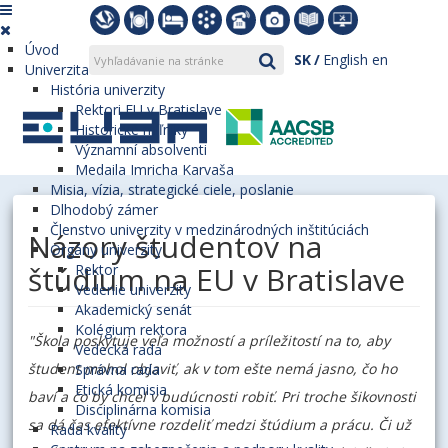
Úvod
SK
English
en
Univerzita
História univerzity
Rektori EU v Bratislave
Historické míľniky
Významní absolventi
Medaila Imricha Karvaša
Misia, vízia, strategické ciele, poslanie
Dlhodobý zámer
Členstvo univerzity v medzinárodných inštitúciách
Názory študentov na
Orgány univerzity
štúdium na EU v Bratislave
Rektor
Vedenie univerzity
Akademický senát
Kolégium rektora
"Škola poskytuje veľa možností a príležitostí na to, aby
Vedecká rada
študent mohol objaviť, ak v tom ešte nemá jasno, čo ho
Správna rada
Etická komisia
baví a čo by chcel v budúcnosti robiť. Pri troche šikovnosti
Disciplinárna komisia
sa dá čas efektívne rozdeliť medzi štúdium a prácu. Či už
Rada kvality