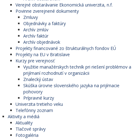
Verejné obstarávanie Ekonomická univerzita, n.f.
Povinne zverejnené dokumenty
Zmluvy
Objednávky a faktúry
Archív zmlúv
Archív faktúr
Archív objednávok
Projekty financované zo štrukturálnych fondov EÚ
Projekty na EU v Bratislave
Kurzy pre verejnosť
Využitie manažérskych techník pri riešení problémov a
prijímaní rozhodnutí v organizácii
Znalecký ústav
Skúška úrovne slovenského jazyka na prijímacie
pohovory
Prípravné kurzy
Univerzita tretieho veku
Telefónny zoznam
Aktivity a médiá
Aktuality
Tlačové správy
Fotogaléria