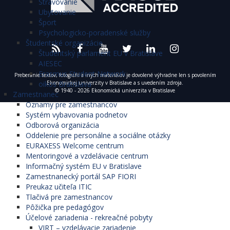
Stravovanie
Ubytovanie
Šport
Psychologicko-poradenské služby
Študentské organizácie
Študentský parlament EU v Bratislave
AIESEC
Erasmus Student Network
Preberanie textov, fotografií a iných materiálov je dovolené výhradne len s povolením
Ekonomickej univerzity v Bratislave a s uvedením zdroja.
oikos Bratislava
© 1940 - 2026 Ekonomická univerzita v Bratislave
Zamestnanec
Oznamy pre zamestnancov
Systém vybavovania podnetov
Odborová organizácia
Oddelenie pre personálne a sociálne otázky
EURAXESS Welcome centrum
Mentoringové a vzdelávacie centrum
Informačný systém EU v Bratislave
Zamestnanecký portál SAP FIORI
Preukaz učiteľa ITIC
Tlačivá pre zamestnancov
Pôžička pre pedagógov
Účelové zariadenia - rekreačné pobyty
VIRT – vzdelávacie zariadenie