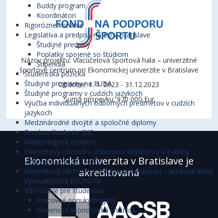
Buddy program
Koordinátori
Rigorózne konanie
Legislatíva a predpisy na EU v Bratislave
Študijné predpisy
Poplatky spojené so štúdiom
Názov projektu: Viacúčelová športová hala – univerzitné
Štipendiá
športové centrum pri Ekonomickej univerzite v Bratislave
Študentská pôžička
Študijné programy na EUBA
Obdobie: 1. 1. 2023 - 31.12.2023
Študijné programy v cudzích jazykoch
Suma príspevku: 970 000 Eur
Výučba individuálnych odborných predmetov v cudzích
jazykoch
Medzinárodné dvojité a spoločné diplomy
Preukaz študenta ISIC
Mentoringové centrum
Internetový obchod s odbornou literatúrou a e-knihy
Ekonomická univerzita v Bratislave je
Vydavateľstva EKONÓM
akreditovaná
Internetový obchod so študijnou literatúrou – printové knihy
Vydavateľstva EKONÓM
Informácie pre študentov
Pracovné ponuky/brigády
Slovenská ekonomická knižnica