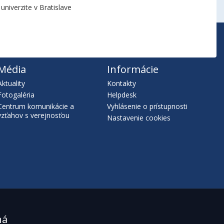
niverzite v Bratislave
Média
Informácie
Aktuality
Kontakty
Fotogaléria
Helpdesk
Centrum komunikácie a
Vyhlásenie o prístupnosti
vzťahov s verejnosťou
Nastavenie cookies
ná