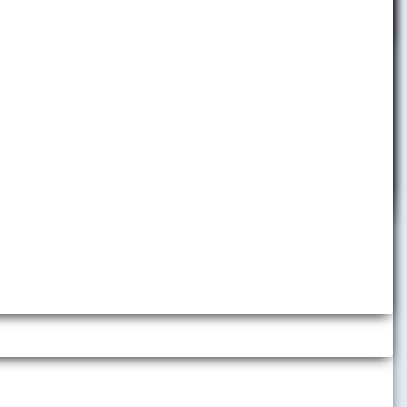
Projekty a granty
International Week
Centrum medzinárodných
vzťahov
h inštitúcií