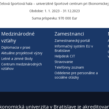
čelová športová hala – univerzitné športové centrum pri Ekonomickej u
Obdobie: 1. 1. 2023 - 31.12.2023
Suma príspevku: 970 000 Eur
Medzinárodné
Zamestnanci
vzťahy
Zamestnanecký portál
Informačný systém EU v
Diplomacia v praxi
Bratislave
Aktuálne projektové výzvy
Helpdesk CIT
Letné a zimné školy
Stravovanie
Centrum medzinárodných
Telefónny zoznam
vzťahov
Oddelenie pre personálne a
sociálne otázky
konomická univerzita v Bratislave je akreditova