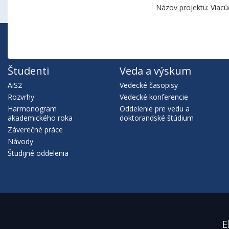
Názov projektu: Viacú
Študenti
Veda a výskum
AiS2
Vedecké časopisy
Rozvrhy
Vedecké konferencie
Harmonogram
Oddelenie pre vedu a
akademického roka
doktorandské štúdium
Záverečné práce
Návody
Študijné oddelenia
E