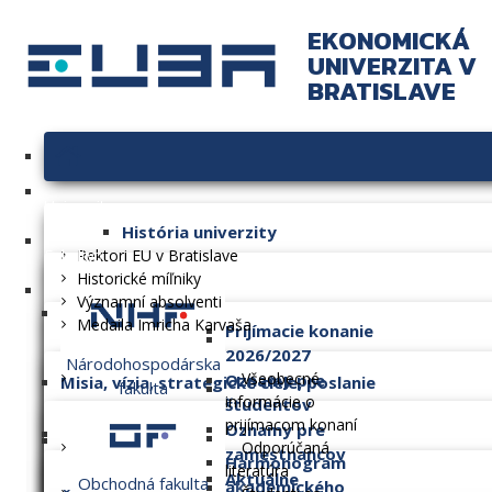
EKONOMICKÁ
UNIVERZITA V
BRATISLAVE
Univerzita
História univerzity
Fakulty
Rektori EU v Bratislave
Historické míľniky
Významní absolventi
Medaila Imricha Karvaša
Prijímacie konanie
2026/2027
Národohospodárska
Všeobecné
Oznamy pre
Misia, vízia, strategické ciele, poslanie
fakulta
informácie o
študentov
prijímacom konaní
Oznamy pre
Dlhodobý zámer
Odporúčaná
zamestnancov
Harmonogram
literatúra
Aktuálne
Obchodná fakulta
akademického