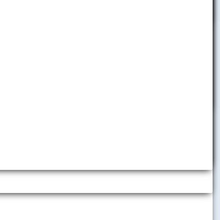
Partnerské inštitúcie a
medzinárodné organizácie
Aktuálne ponuky
Projekty a granty
International Week
s úhradou
Centrum medzinárodných
blémov,
vzťahov