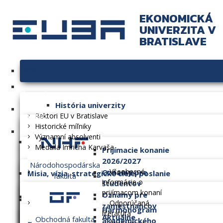
EKONOMICKÁ
UNIVERZITA V
BRATISLAVE
Univerzita
História univerzity
Fakulty
Rektori EU v Bratislave
Historické míľniky
Významní absolventi
Medaila Imricha Karvaša
Prijímacie konanie
2026/2027
Národohospodárska
Všeobecné
Oznamy pre
Misia, vízia, strategické ciele, poslanie
fakulta
informácie o
študentov
prijímacom konaní
Oznamy pre
Dlhodobý zámer
Odporúčaná
zamestnancov
Harmonogram
literatúra
Aktuálne
Obchodná fakulta
akademického