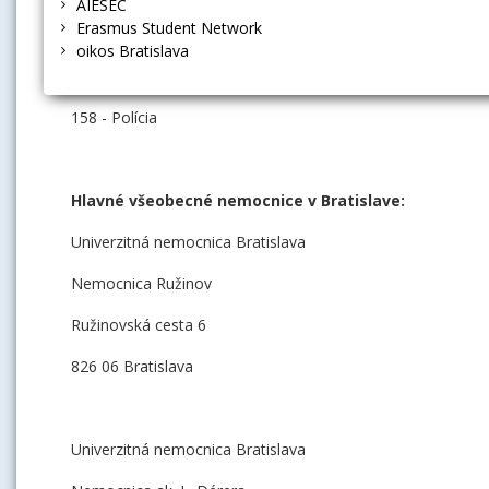
AIESEC
Erasmus Student Network
150 - Hasiči
oikos Bratislava
155 - Rýchla zdravotnícka pomoc
158 - Polícia
Hlavné všeobecné nemocnice v Bratislave:
Univerzitná nemocnica Bratislava
Nemocnica Ružinov
Ružinovská cesta 6
826 06 Bratislava
Univerzitná nemocnica Bratislava