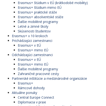
denná
3
Erasmus+ štúdium v EÚ (krátkodobé mobility)
Bankové spojenie pre úhradu z krajín EÚ:
ekonómii
Erasmus+ štúdium mimo EÚ
SWIFT: SPSRSKBA
Erasmus+ praktické stáže
Hospodárska
denná
3
Erasmus+ absolventské stáže
informatika
Banka: Štátna pokladnica, Radlinského 32,
Ďalšie mobilitné programy
Bratislava
Účtovníctvo
denná
3
Letné a zimné školy
Skúsenosti študentov
Bankové spojenie pre úhradu z tretích krajín:
Dátová analytika
Erasmus+ v 10 krokoch
a kontroling
Banka príjemcu: STATNA POKLADNICA
Prichádzajúci zamestnanci
(profesijne
denná
4
Erasmus+ v EÚ
Radlinskeho 32 810 05 Bratislava Slovakia
orientovaný
Erasmus+ mimo EÚ
BIC/SWIFT**: SPSRSKBAXXX
študijný program)
Odchádzajúci zamestnanci
Erasmus+ v EÚ
Sprostredkujúca banka príjemcu**:
Aktuárstvo
denná
2
Erasmus+ mimo EÚ
Ďalšie mobilitné programy
Vseobecna uverova banka, a. s.
Data science v
denná
2
Zahraničné pracovné cesty
ekonómii
Mlynske Nivy 1 829 90
Partnerské inštitúcie a medzinárodné organizácie
Bratislava Slovakia
Erasmus+
Informačný
denná
2
Rámcové dohody
BIC/SWIFT**: SUBASKBXXXX
manažment
Aktuálne ponuky
Central Europe Connect
Účtovníctvo a
denná
2
Diplomacia v praxi
audítorstvo