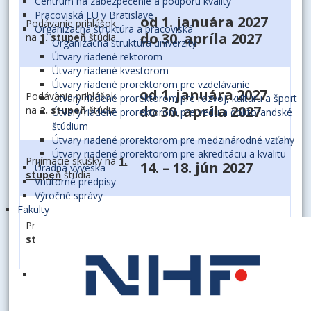
Centrum na zabezpečenie a podporu kvality
Pracoviská EU v Bratislave
od 1. januára 2027
Podávanie prihlášok
Organizačná štruktúra a pracoviská
do 30. apríla 2027
na
1. stupeň
štúdia
Organizačná štruktúra univerzity
Útvary riadené rektorom
Útvary riadené kvestorom
Útvary riadené prorektorom pre vzdelávanie
od 1. januára 2027
Podávanie prihlášok
Útvary riadené prorektorom pre rozvoj, kultúru a šport
do 30. apríla 2027
na
2. stupeň
štúdia
Útvary riadené prorektorom pre vedu a doktorandské
štúdium
Útvary riadené prorektorom pre medzinárodné vzťahy
Útvary riadené prorektorom pre akreditáciu a kvalitu
Prijímacie skúšky na
1.
14. – 18. jún 2027
Úradná výveska
stupeň
štúdia
Vnútorné predpisy
Výročné správy
Fakulty
3. máj 2027 – 25. júl
Prijímacie skúšky na
2.
2027
stupeň
štúdia