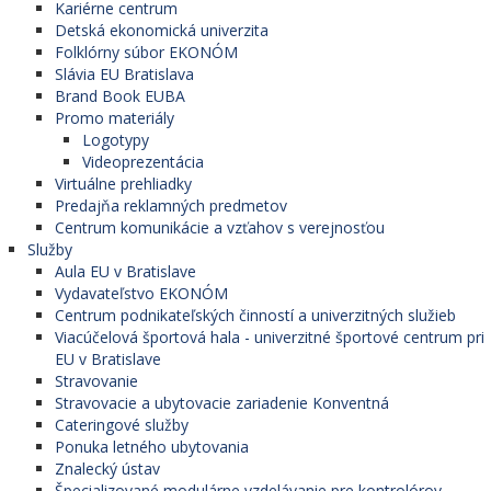
- so zameraním na
Kariérne centrum
personálny
Detská ekonomická univerzita
denná
2
manažment
Folklórny súbor EKONÓM
- so zameraním na
Slávia EU Bratislava
finančný
Brand Book EUBA
manažment
Promo materiály
- so zameraním na
Logotypy
informačný
Videoprezentácia
manažment
Virtuálne prehliadky
Predajňa reklamných predmetov
General
Centrum komunikácie a vzťahov s verejnosťou
Management
Služby
(v anglickom jazyku)
Aula EU v Bratislave
denná
2
- so zameraním na
Vydavateľstvo EKONÓM
podnikový
Centrum podnikateľských činností a univerzitných služieb
manažment
Viacúčelová športová hala - univerzitné športové centrum pri
EU v Bratislave
Ekonomika a
Stravovanie
manažment v
Stravovacie a ubytovacie zariadenie Konventná
energetike
Cateringové služby
(v spolupráci s
Ponuka letného ubytovania
denná
2
Fakultou
Znalecký ústav
elektrotechniky a
Špecializované modulárne vzdelávanie pre kontrolórov