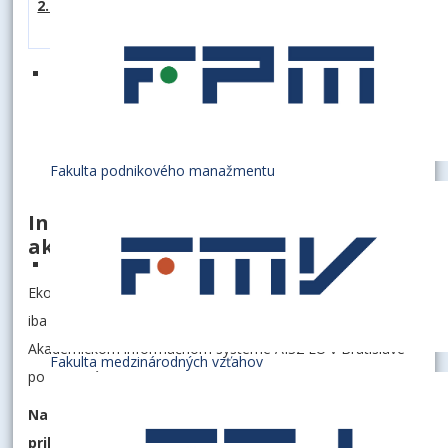
2027 (podľa fakúlt)
2. stupeň
štúdia
Podaj si prihlášku
Fakulta podnikového manažmentu
Informácie o prijímacom konaní na
akademický rok 2027/2028
Ekonomická univerzita v Bratislave akceptuje
iba
elektronickú prihlášku
a to takú, ktorá bude vytvorená v
Akademickom informačnom systéme AIS2 EU v Bratislave
Fakulta medzinárodných vzťahov
po 1. januári 2027.
Na jednu fakultu
si uchádzač môže podať
iba jednu
prihlášku
. V prípade záujmu o viac študijných programov