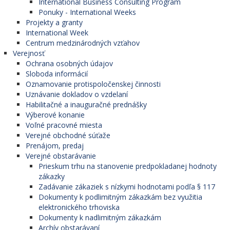
International Business Consulting Program
Ponuky - International Weeks
Projekty a granty
International Week
Fakulta podnikového
Centrum medzinárodných vzťahov
Verejnosť
manažmentu
Ochrana osobných údajov
Sloboda informácií
Oznamovanie protispoločenskej činnosti
Študijné programy
1. stupeň
2. stupeň
Dĺžka št
Uznávanie dokladov o vzdelaní
Habilitačné a inauguračné prednášky
Ekonomika a
Výberové konanie
manažment
denná
3
Voľné pracovné miesta
podniku
Verejné obchodné súťaže
Prenájom, predaj
Business
Verejné obstarávanie
Economics and
Prieskum trhu na stanovenie predpokladanej hodnoty
denná
3
Management
zákazky
(v anglickom jazyku)
Zadávanie zákaziek s nízkymi hodnotami podľa § 117
Dokumenty k podlimitným zákazkám bez využitia
Ekonomika a
elektronického trhoviska
manažment v
Dokumenty k nadlimitným zákazkám
energetike
Archív obstarávaní