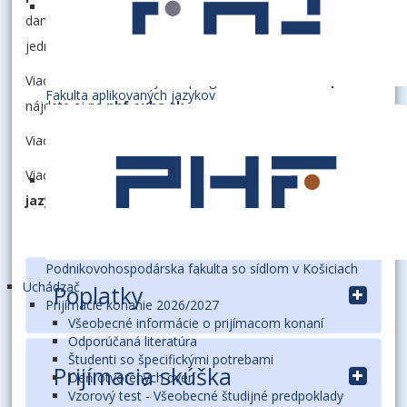
danej fakulty vyznačí uchádzač tieto študijné programy na
jednej prihláške (max. 3 študijné programy jednej fakulty).
Viac informácií o študijnom programe
Ekonómia a právo
Fakulta aplikovaných jazykov
nájdete aj na
nhf.euba.sk
.
Viac informácií o študijných programoch
Viac informácií
o študijných programoch v anglickom
jazyku
nájdete na
:
admission.euba.sk
.
Podnikovohospodárska fakulta so sídlom v Košiciach
Uchádzač
Poplatky
Prijímacie konanie 2026/2027
Všeobecné informácie o prijímacom konaní
Odporúčaná literatúra
Študenti so špecifickými potrebami
Prijímacia skúška
Deň otvorených dverí
POPLATOK 40 €
Vzorový test - Všeobecné študijné predpoklady