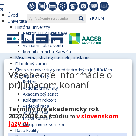
Úvod
SK
EN
Univerzita
História univerzity
Rektori EU v Bratislave
Historické míľniky
Významní absolventi
Medaila Imricha Karvaša
Misia, vízia, strategické ciele, poslanie
Dlhodobý zámer
Členstvo univerzity v medzinárodných inštitúciách
Všeobecné informácie o
Orgány univerzity
prijímacom konaní
Rektor
Vedenie univerzity
Akademický senát
Kolégium rektora
Vedecká rada
Termíny pre akademický rok
Správna rada
2027/2028 na štúdium
v slovenskom
Etická komisia
jazyku
Disciplinárna komisia
Rada kvality