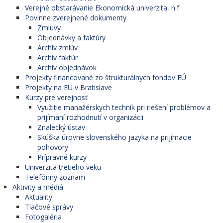
(v spolupráci s
denná
3
Verejné obstarávanie Ekonomická univerzita, n.f.
Fakultou
Povinne zverejnené dokumenty
elektrotechniky a
Zmluvy
informatiky STU v
Objednávky a faktúry
Bratislave)
Archív zmlúv
Archív faktúr
Manažment v
denná
3
Archív objednávok
realitách
Projekty financované zo štrukturálnych fondov EÚ
Projekty na EU v Bratislave
Ekonomika
Kurzy pre verejnosť
podniku
Využitie manažérskych techník pri riešení problémov a
- so zameraním na
prijímaní rozhodnutí v organizácii
manažérska
denná
2
Znalecký ústav
logistika
Skúška úrovne slovenského jazyka na prijímacie
- so zameraním na
pohovory
logistický
Prípravné kurzy
manažment
Univerzita tretieho veku
Všeobecný
Telefónny zoznam
manažment
Aktivity a médiá
- so zameraním na
Aktuality
podnikový
Tlačové správy
manažment
Fotogaléria