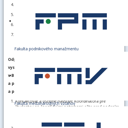
zdravotné oslabenie,
psychické ochorenie,
autizmus alebo ďalšie pervazívne vývinové poruchy,
poruchy učenia.
Fakulta podnikového manažmentu
Odporúčaný postup pri podávaní prihlášky na
vysokoškolské štúdium na Ekonomickej univerzite
v Bratislave uchádzača so špecifickými potrebami
a podávaní žiadosti o priznanie primeraných úprav
a podporných služieb počas prijímacích skúšok
Kontaktovať a osobne navštíviť Koordinátora pre
Fakulta medzinárodných vzťahov
študentov so špecifickými potrebami ešte pred podaním
prihlášky na vysokoškolské štúdium (február príslušného
akademického roka).