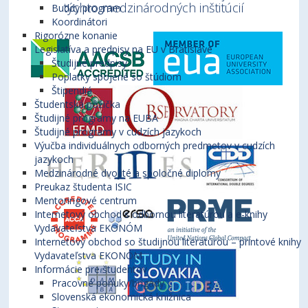
týchto medzinárodných inštitúcií
Buddy program
Koordinátori
Rigorózne konanie
Legislatíva a predpisy na EU v Bratislave
Študijné predpisy
Poplatky spojené so štúdiom
Štipendiá
Študentská pôžička
Študijné programy na EUBA
Študijné programy v cudzích jazykoch
Výučba individuálnych odborných predmetov v cudzích
jazykoch
Medzinárodné dvojité a spoločné diplomy
Preukaz študenta ISIC
Mentoringové centrum
Internetový obchod s odbornou literatúrou a e-knihy
Vydavateľstva EKONÓM
Internetový obchod so študijnou literatúrou – printové knihy
Vydavateľstva EKONÓM
Informácie pre študentov
Pracovné ponuky/brigády
Slovenská ekonomická knižnica