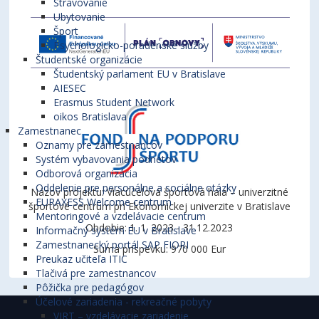
Stravovanie
Ubytovanie
Šport
Psychologicko-poradenské služby
Študentské organizácie
Študentský parlament EU v Bratislave
AIESEC
Erasmus Student Network
oikos Bratislava
Zamestnanec
Oznamy pre zamestnancov
Systém vybavovania podnetov
Odborová organizácia
Oddelenie pre personálne a sociálne otázky
Názov projektu: Viacúčelová športová hala – univerzitné
EURAXESS Welcome centrum
športové centrum pri Ekonomickej univerzite v Bratislave
Mentoringové a vzdelávacie centrum
Obdobie: 1. 1. 2023 - 31.12.2023
Informačný systém EU v Bratislave
Zamestnanecký portál SAP FIORI
Suma príspevku: 970 000 Eur
Preukaz učiteľa ITIC
Tlačivá pre zamestnancov
Pôžička pre pedagógov
Účelové zariadenia - rekreačné pobyty
VIRT – vzdelávacie zariadenie