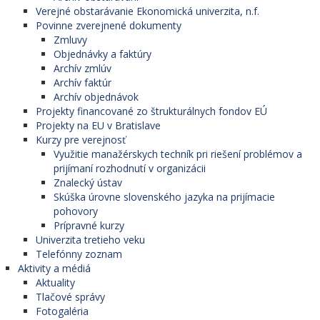
Verejné obstarávanie Ekonomická univerzita, n.f.
Povinne zverejnené dokumenty
Zmluvy
Objednávky a faktúry
Archív zmlúv
Archív faktúr
Archív objednávok
Projekty financované zo štrukturálnych fondov EÚ
Projekty na EU v Bratislave
Kurzy pre verejnosť
Využitie manažérskych techník pri riešení problémov a
prijímaní rozhodnutí v organizácii
Znalecký ústav
Skúška úrovne slovenského jazyka na prijímacie
pohovory
Prípravné kurzy
Univerzita tretieho veku
Telefónny zoznam
Aktivity a médiá
Aktuality
Tlačové správy
Fotogaléria