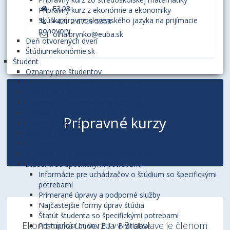
E3.08
Prípravný kurz z ekonómie a ekonomiky
Skúška úrovne slovenského jazyka na prijímacie
+421 2 6729 5358
pohovory
olha.brynko@euba.sk
Deň otvorených dverí
Štúdiumekonómie.sk
Študent
Oznamy pre študentov
Harmonogram akademického roka
Rozvrh výučby
Akademický informačný systém AiS2
Návody a sprievodcovia štúdiom
Prípravné kurzy
Záverečné práce
Študijné oddelenia
E-learning
Využívanie nástrojov umelej inteligencie
Študenti so špecifickými potrebami
Informácie pre uchádzačov o štúdium so špecifickými
potrebami
Primerané úpravy a podporné služby
Najčastejšie formy úprav štúdia
Štatút študenta so špecifickými potrebami
Ekonomická univerzita v Bratislave je členom
Prístupnosť budov EU v Bratislave