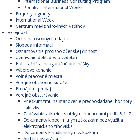
International Business Consulting Program
Ponuky - International Weeks
Projekty a granty
International Week
Centrum medzinárodných vzťahov
Verejnosť
Ochrana osobných údajov
Sloboda informácií
Oznamovanie protispoločenskej činnosti
Uznávanie dokladov o vzdelaní
Habilitačné a inauguračné prednášky
Výberové konanie
Voľné pracovné miesta
Verejné obchodné súťaže
Prenájom, predaj
Verejné obstarávanie
Prieskum trhu na stanovenie predpokladanej hodnoty
zákazky
Zadávanie zákaziek s nízkymi hodnotami podľa § 117
Dokumenty k podlimitným zákazkám bez využitia
elektronického trhoviska
Dokumenty k nadlimitným zákazkám
Archív obstarávaní