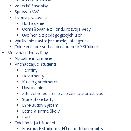
Vedecké časopisy
Správy o VVČ
Tvoriví pracovníci
Hodnotenie
Odmeňovanie z Fondu rozvoja vedy
Uvoľnenie z pedagogických úloh
Využívanie nástrojov umelej inteligencie
Oddelenie pre vedu a doktorandské štúdium
Medzinárodné vzťahy
Aktuálne informácie
Prichádzajúci študenti
Termíny
Dokumenty
Katalóg predmetov
Ubytovanie
Zdravotné poistenie a lekárska starostlivosť
Študentské karty
ESN/Buddy System
Letné a zimné školy
FAQ
Odchádzajúci študenti
Erasmus+ štúdium v EÚ (dlhodobé mobility)