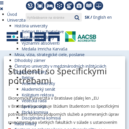
Úvod
SK
English
en
Univerzita
História univerzity
Rektori EU v Bratislave
Historické míľniky
Významní absolventi
Medaila Imricha Karvaša
Misia, vízia, strategické ciele, poslanie
Dlhodobý zámer
Členstvo univerzity v medzinárodných inštitúciách
Študenti so špecifickými
Orgány univerzity
potrebami
Rektor
Vedenie univerzity
Akademický senát
Kolégium rektora
Ekonomická univerzita v Bratislave (ďalej len „EU
Vedecká rada
v Bratislave“) poskytuje štúdium študentom so špecifickými
Správna rada
Etická komisia
potrebami formou podporných služieb a primeraných úprav
Disciplinárna komisia
rovnomerne na všetkých fakultách v súlade s ustanovením
Rada kvality