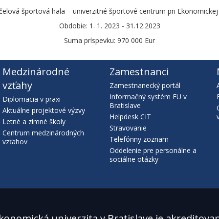
čelová športová hala – univerzitné športové centrum pri Ekonomickej u
Obdobie: 1. 1. 2023 - 31.12.2023
Suma príspevku: 970 000 Eur
Medzinárodné
Zamestnanci
vzťahy
Zamestnanecký portál
Informačný systém EU v
Diplomacia v praxi
Bratislave
Aktuálne projektové výzvy
Helpdesk CIT
Letné a zimné školy
Stravovanie
Centrum medzinárodných
Telefónny zoznam
vzťahov
Oddelenie pre personálne a
sociálne otázky
konomická univerzita v Bratislave je akreditova