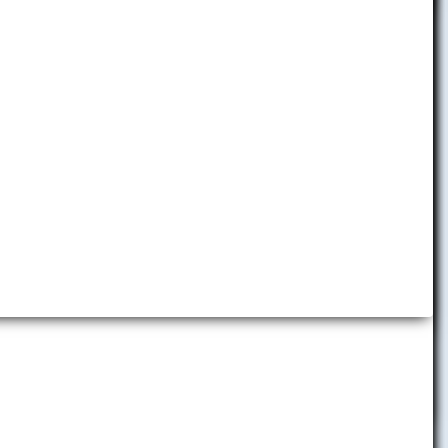
Detská ekonomická univerzita
Folklórny súbor EKONÓM
 pod. o
Slávia EU Bratislava
 účasť na
Brand Book EUBA
osti,
Promo materiály
sti.
Virtuálne prehliadky
ostiam je
Predajňa reklamných predmetov
V2.
Centrum komunikácie a vzťahov
s verejnosťou