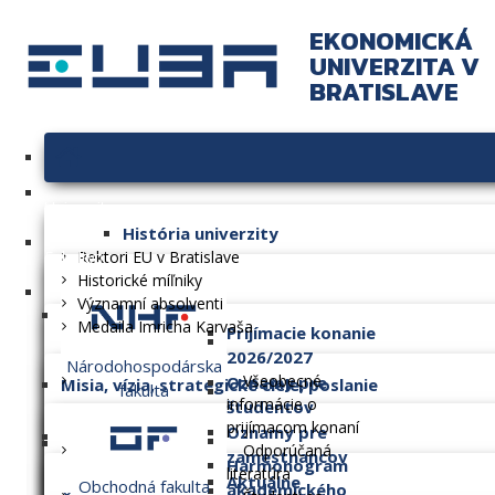
EKONOMICKÁ
UNIVERZITA V
BRATISLAVE
Univerzita
História univerzity
Fakulty
Rektori EU v Bratislave
Historické míľniky
Významní absolventi
Medaila Imricha Karvaša
Prijímacie konanie
2026/2027
Národohospodárska
Všeobecné
Oznamy pre
Misia, vízia, strategické ciele, poslanie
fakulta
informácie o
študentov
prijímacom konaní
Oznamy pre
Dlhodobý zámer
Odporúčaná
zamestnancov
Harmonogram
literatúra
Aktuálne
Obchodná fakulta
akademického