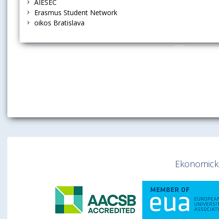
AIESEC
+421 2 6729 5352
kr
Erasmus Student Network
kristina.porubanova@euba.sk
oikos Bratislava
Ekonomická 