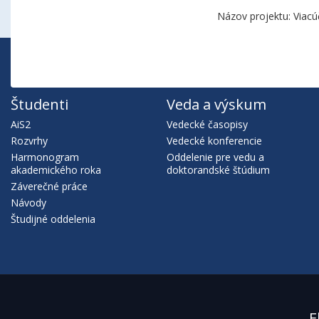
Názov projektu: Viacú
Študenti
Veda a výskum
AiS2
Vedecké časopisy
Rozvrhy
Vedecké konferencie
Harmonogram
Oddelenie pre vedu a
akademického roka
doktorandské štúdium
Záverečné práce
Návody
Študijné oddelenia
E