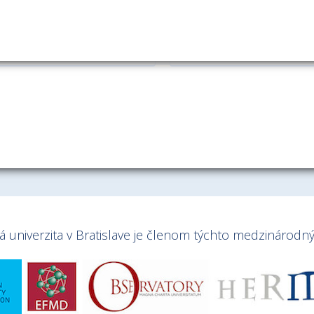
istina.torjai@euba.sk
univerzita v Bratislave je členom týchto medzinárodnýc