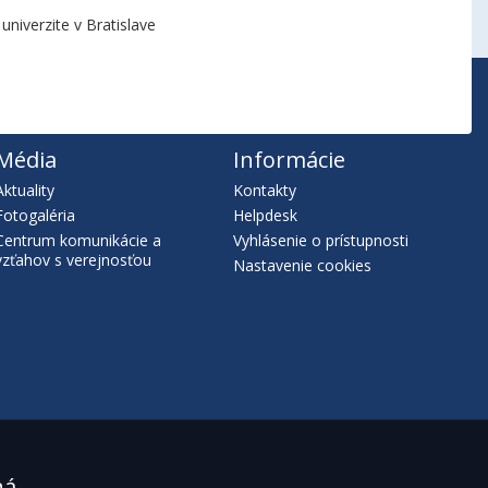
niverzite v Bratislave
Média
Informácie
Aktuality
Kontakty
Fotogaléria
Helpdesk
Centrum komunikácie a
Vyhlásenie o prístupnosti
vzťahov s verejnosťou
Nastavenie cookies
ná