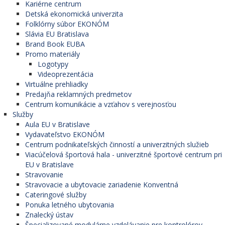
Kariérne centrum
Detská ekonomická univerzita
Folklórny súbor EKONÓM
Slávia EU Bratislava
Brand Book EUBA
Promo materiály
Logotypy
Videoprezentácia
Virtuálne prehliadky
Predajňa reklamných predmetov
Centrum komunikácie a vzťahov s verejnosťou
Služby
Aula EU v Bratislave
Vydavateľstvo EKONÓM
Centrum podnikateľských činností a univerzitných služieb
Viacúčelová športová hala - univerzitné športové centrum pri
EU v Bratislave
Stravovanie
Stravovacie a ubytovacie zariadenie Konventná
Cateringové služby
Ponuka letného ubytovania
Znalecký ústav
Špecializované modulárne vzdelávanie pre kontrolórov