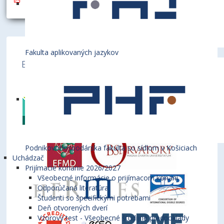
Fakulta aplikovaných jazykov
Ekonomická univerzita v Bratislave je členom
týchto medzinárodných inštitúcií
Podnikovohospodárska fakulta so sídlom v Košiciach
Uchádzač
Prijímacie konanie 2026/2027
Všeobecné informácie o prijímacom konaní
Odporúčaná literatúra
Študenti so špecifickými potrebami
Deň otvorených dverí
Vzorový test - Všeobecné študijné predpoklady