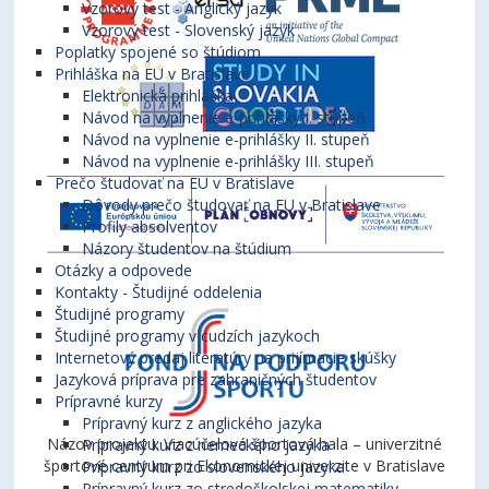
Vzorový test - Anglický jazyk
Vzorový test - Slovenský jazyk
Poplatky spojené so štúdiom
Prihláška na EU v Bratislave
Elektronická prihláška
Návod na vyplnenie e-prihlášky I. stupeň
Návod na vyplnenie e-prihlášky II. stupeň
Návod na vyplnenie e-prihlášky III. stupeň
Prečo študovať na EU v Bratislave
Dôvody prečo študovať na EU v Bratislave
Profily absolventov
Názory študentov na štúdium
Otázky a odpovede
Kontakty - Študijné oddelenia
Študijné programy
Študijné programy v cudzích jazykoch
Internetový predaj literatúry na prijímacie skúšky
Jazyková príprava pre zahraničných študentov
Prípravné kurzy
Prípravný kurz z anglického jazyka
Názov projektu: Viacúčelová športová hala – univerzitné
Prípravný kurz z nemeckého jazyka
športové centrum pri Ekonomickej univerzite v Bratislave
Prípravný kurz zo slovenského jazyka
Prípravný kurz zo stredoškolskej matematiky