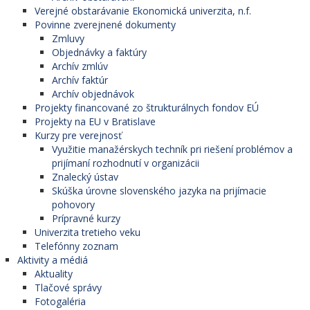
Verejné obstarávanie Ekonomická univerzita, n.f.
Povinne zverejnené dokumenty
Zmluvy
Objednávky a faktúry
Archív zmlúv
Archív faktúr
Archív objednávok
Projekty financované zo štrukturálnych fondov EÚ
Projekty na EU v Bratislave
Kurzy pre verejnosť
Využitie manažérskych techník pri riešení problémov a
prijímaní rozhodnutí v organizácii
Znalecký ústav
Skúška úrovne slovenského jazyka na prijímacie
pohovory
Prípravné kurzy
Univerzita tretieho veku
Telefónny zoznam
Aktivity a médiá
Aktuality
Tlačové správy
Fotogaléria