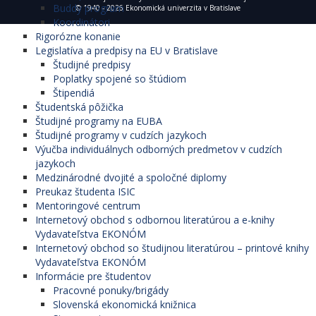
Buddy program
© 1940 - 2026 Ekonomická univerzita v Bratislave
Koordinátori
Rigorózne konanie
Legislatíva a predpisy na EU v Bratislave
Študijné predpisy
Poplatky spojené so štúdiom
Štipendiá
Študentská pôžička
Študijné programy na EUBA
Študijné programy v cudzích jazykoch
Výučba individuálnych odborných predmetov v cudzích
jazykoch
Medzinárodné dvojité a spoločné diplomy
Preukaz študenta ISIC
Mentoringové centrum
Internetový obchod s odbornou literatúrou a e-knihy
Vydavateľstva EKONÓM
Internetový obchod so študijnou literatúrou – printové knihy
Vydavateľstva EKONÓM
Informácie pre študentov
Pracovné ponuky/brigády
Slovenská ekonomická knižnica