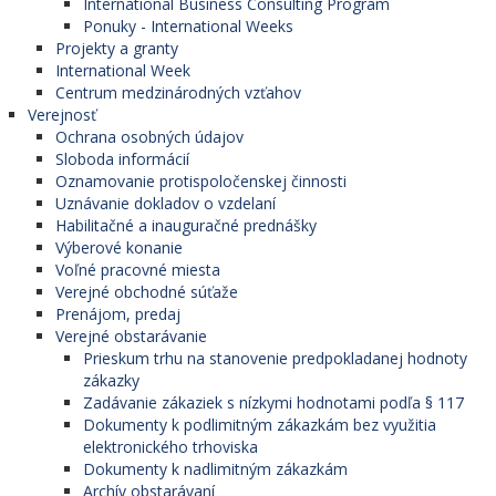
International Business Consulting Program
Ponuky - International Weeks
Projekty a granty
International Week
Centrum medzinárodných vzťahov
Verejnosť
Ochrana osobných údajov
Sloboda informácií
Oznamovanie protispoločenskej činnosti
Uznávanie dokladov o vzdelaní
Habilitačné a inauguračné prednášky
Výberové konanie
Voľné pracovné miesta
Verejné obchodné súťaže
Prenájom, predaj
Verejné obstarávanie
Prieskum trhu na stanovenie predpokladanej hodnoty
zákazky
Zadávanie zákaziek s nízkymi hodnotami podľa § 117
Dokumenty k podlimitným zákazkám bez využitia
elektronického trhoviska
Dokumenty k nadlimitným zákazkám
Archív obstarávaní