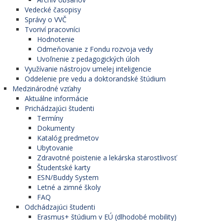
Vedecké časopisy
Správy o VVČ
Tvoriví pracovníci
Hodnotenie
Odmeňovanie z Fondu rozvoja vedy
Uvoľnenie z pedagogických úloh
Využívanie nástrojov umelej inteligencie
Oddelenie pre vedu a doktorandské štúdium
Medzinárodné vzťahy
Aktuálne informácie
Prichádzajúci študenti
Termíny
Dokumenty
Katalóg predmetov
Ubytovanie
Zdravotné poistenie a lekárska starostlivosť
Študentské karty
ESN/Buddy System
Letné a zimné školy
FAQ
Odchádzajúci študenti
Erasmus+ štúdium v EÚ (dlhodobé mobility)