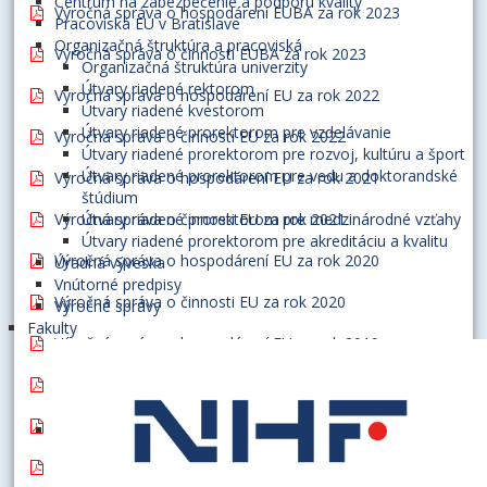
Centrum na zabezpečenie a podporu kvality
Výročná správa o hospodárení EUBA za rok 2023
Pracoviská EU v Bratislave
Organizačná štruktúra a pracoviská
Výročná správa o činnosti EUBA za rok 2023
Organizačná štruktúra univerzity
Útvary riadené rektorom
Výročná správa o hospodárení EU za rok 2022
Útvary riadené kvestorom
Útvary riadené prorektorom pre vzdelávanie
Výročná správa o činnosti EU za rok 2022
Útvary riadené prorektorom pre rozvoj, kultúru a šport
Útvary riadené prorektorom pre vedu a doktorandské
Výročná správa o hospodárení EU za rok 2021
štúdium
Výročná správa o činnosti EU za rok 2021
Útvary riadené prorektorom pre medzinárodné vzťahy
Útvary riadené prorektorom pre akreditáciu a kvalitu
Výročná správa o hospodárení EU za rok 2020
Úradná výveska
Vnútorné predpisy
Výročná správa o činnosti EU za rok 2020
Výročné správy
Fakulty
Výročná správa o hospodárení EU za rok 2019
Výročná správa o činnosti EU za rok 2019
Výročná správa o činnosti EU za rok 2018
Výročná správa o hospodárení EU za rok 2018