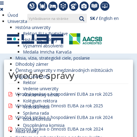
Úvod
SK
English
en
Univerzita
História univerzity
Rektori EU v Bratislave
Historické míľniky
Významní absolventi
Medaila Imricha Karvaša
Misia, vízia, strategické ciele, poslanie
Dlhodobý zámer
Členstvo univerzity v medzinárodných inštitúciách
Výročné správy
Orgány univerzity
Rektor
Vedenie univerzity
Výročná správa o hospodárení EUBA za rok 2025
Akademický senát
Kolégium rektora
Výročná správa o činnosti EUBA za rok 2025
Vedecká rada
Správna rada
Výročná správa o hospodárení EUBA za rok 2024
Etická komisia
Disciplinárna komisia
Výročná správa o činnosti EUBA za rok 2024
Rada kvality