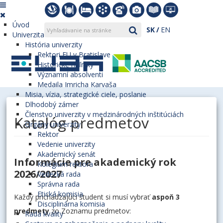
Úvod
SK
EN
Univerzita
História univerzity
Rektori EU v Bratislave
Historické míľniky
Významní absolventi
Medaila Imricha Karvaša
Misia, vízia, strategické ciele, poslanie
Dlhodobý zámer
Členstvo univerzity v medzinárodných inštitúciách
Katalóg predmetov
Orgány univerzity
Rektor
Vedenie univerzity
Akademický senát
Informácie pre akademický rok
Kolégium rektora
2026/2027
Vedecká rada
Správna rada
Etická komisia
Každý prichádzajúci študent si musí vybrať
aspoň 3
Disciplinárna komisia
predmety
zo Zoznamu predmetov:
Rada kvality