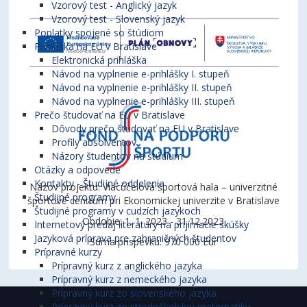
Vzorový test - Anglický jazyk
Vzorový test - Slovenský jazyk
Poplatky spojené so štúdiom
Prihláška na EU v Bratislave
Elektronická prihláška
Návod na vyplnenie e-prihlášky I. stupeň
Návod na vyplnenie e-prihlášky II. stupeň
Návod na vyplnenie e-prihlášky III. stupeň
Prečo študovať na EU v Bratislave
Dôvody prečo študovať na EU v Bratislave
Profily absolventov
Názory študentov na štúdium
Otázky a odpovede
Kontakty - Študijné oddelenia
Názov projektu: Viacúčelová športová hala – univerzitné
Študijné programy
športové centrum pri Ekonomickej univerzite v Bratislave
Študijné programy v cudzích jazykoch
Obdobie: 1. 1. 2023 - 31.12.2023
Internetový predaj literatúry na prijímacie skúšky
Jazyková príprava pre zahraničných študentov
Suma príspevku: 970 000 Eur
Prípravné kurzy
Prípravný kurz z anglického jazyka
Prípravný kurz z nemeckého jazyka
Prípravný kurz zo slovenského jazyka
Prípravný kurz zo stredoškolskej matematiky