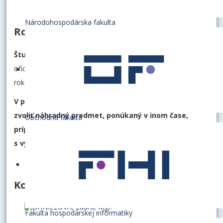
Národohospodárska fakulta
Rozvrh výučby
Študenti obdržia rozvrh výučby 1-2 týždne
pred
oficiálnym zahájením semestra príslušného akademického
roka.
V prípade prekrývania predmetov si študent musí
zvoliť náhradný predmet, ponúkaný v inom čase,
Obchodná fakulta
prípadne konzultovať danú situáciu priamo
s vyučujúcim
.
Kontakty
Fakulta hospodárskej informatiky