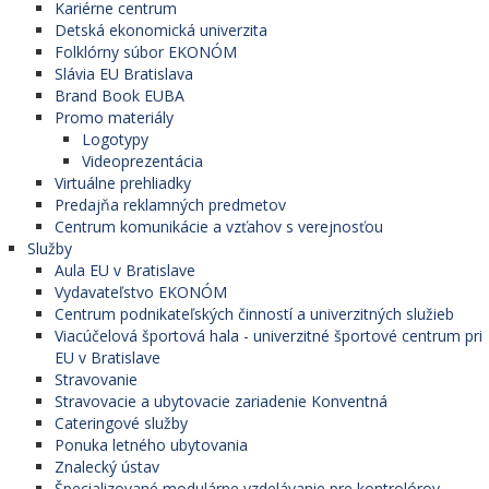
Kariérne centrum
Detská ekonomická univerzita
Folklórny súbor EKONÓM
Slávia EU Bratislava
Brand Book EUBA
Promo materiály
Logotypy
Videoprezentácia
Virtuálne prehliadky
Predajňa reklamných predmetov
Centrum komunikácie a vzťahov s verejnosťou
Služby
Aula EU v Bratislave
Vydavateľstvo EKONÓM
Centrum podnikateľských činností a univerzitných služieb
Viacúčelová športová hala - univerzitné športové centrum pri
EU v Bratislave
Stravovanie
Stravovacie a ubytovacie zariadenie Konventná
Cateringové služby
Ponuka letného ubytovania
Znalecký ústav
Špecializované modulárne vzdelávanie pre kontrolórov