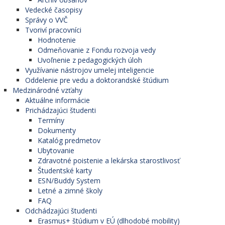
Vedecké časopisy
Správy o VVČ
Tvoriví pracovníci
Hodnotenie
Odmeňovanie z Fondu rozvoja vedy
Uvoľnenie z pedagogických úloh
Využívanie nástrojov umelej inteligencie
Oddelenie pre vedu a doktorandské štúdium
Medzinárodné vzťahy
Aktuálne informácie
Prichádzajúci študenti
Termíny
Dokumenty
Katalóg predmetov
Ubytovanie
Zdravotné poistenie a lekárska starostlivosť
Študentské karty
ESN/Buddy System
Letné a zimné školy
FAQ
Odchádzajúci študenti
Erasmus+ štúdium v EÚ (dlhodobé mobility)