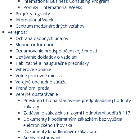
International Business Consulting Program
Ponuky - International Weeks
Projekty a granty
International Week
Centrum medzinárodných vzťahov
Verejnosť
Ochrana osobných údajov
Sloboda informácií
Oznamovanie protispoločenskej činnosti
Uznávanie dokladov o vzdelaní
Habilitačné a inauguračné prednášky
Výberové konanie
Voľné pracovné miesta
Verejné obchodné súťaže
Prenájom, predaj
Verejné obstarávanie
Prieskum trhu na stanovenie predpokladanej hodnoty
zákazky
Zadávanie zákaziek s nízkymi hodnotami podľa § 117
Dokumenty k podlimitným zákazkám bez využitia
elektronického trhoviska
Dokumenty k nadlimitným zákazkám
Archív obstarávaní