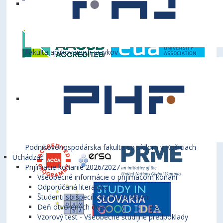
týchto medzinárodných inštitúcií
Fakulta aplikovaných jazykov
Podnikovohospodárska fakulta so sídlom v Košiciach
Uchádzač
Prijímacie konanie 2026/2027
Všeobecné informácie o prijímacom konaní
Odporúčaná literatúra
Študenti so špecifickými potrebami
Deň otvorených dverí
Vzorový test - Všeobecné študijné predpoklady