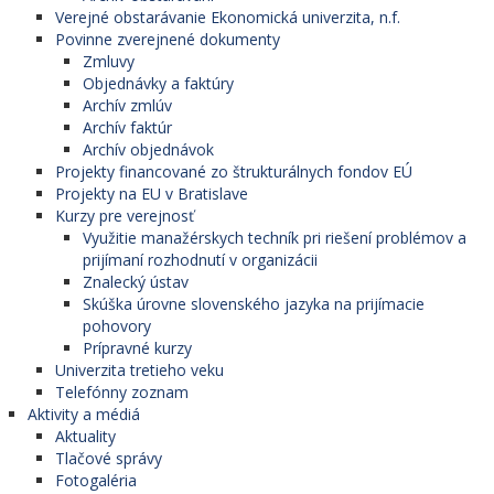
Verejné obstarávanie Ekonomická univerzita, n.f.
Povinne zverejnené dokumenty
Zmluvy
Objednávky a faktúry
Archív zmlúv
Archív faktúr
Archív objednávok
Projekty financované zo štrukturálnych fondov EÚ
Projekty na EU v Bratislave
Kurzy pre verejnosť
Využitie manažérskych techník pri riešení problémov a
prijímaní rozhodnutí v organizácii
Znalecký ústav
Skúška úrovne slovenského jazyka na prijímacie
pohovory
Prípravné kurzy
Univerzita tretieho veku
Telefónny zoznam
Aktivity a médiá
Aktuality
Tlačové správy
Fotogaléria