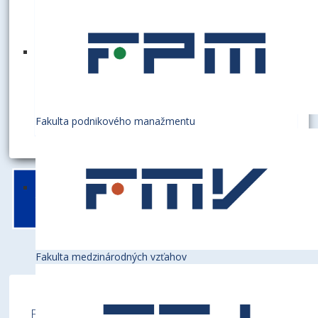
DANIELOVÁ, Laura, Mgr.
koordinátorka pre prichádzajúcich študentov
A3.15
+421 2 6729 5680
incoming@euba.sk
Fakulta podnikového manažmentu
Fakulta medzinárodných vzťahov
Ekonomická univerzita v Bratislave je členom