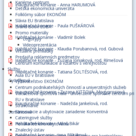
Kariérne centrum
Inauguračné konanie - Anna HARUMOVÁ
Detská ekonomická univerzita
Folklórny súbor EKONÓM
Slávia EU Bratislava
Habilitačné konanie - Paula PUŠKÁROVÁ
Brand Book EUBA
Promo materiály
Habilitačné konanie - Vladimír Bolek
Logotypy
Videoprezentácia
Habilitačné konanie - Klaudia Porubanová, rod. Gubová
Virtuálne prehliadky
Predajňa reklamných predmetov
Habilitačné konanie - Zuzana Joniaková, rod. Rímešová
Centrum komunikácie a vzťahov s verejnosťou
Služby
Habilitačné konanie - Tatiana ŠOLTÉSOVÁ, rod.
Aula EU v Bratislave
Györffyová
Vydavateľstvo EKONÓM
Centrum podnikateľských činností a univerzitných služieb
Inauguračné konanie - Zuzana KITTOVÁ, Mogyorosiová
Viacúčelová športová hala - univerzitné športové centrum pri
EU v Bratislave
Inauguračné konanie - Nadežda Jankelová, rod.
Stravovanie
Stravovacie a ubytovacie zariadenie Konventná
Semancová
Cateringové služby
Habilitačné konanie - Miloš Bikár
Ponuka letného ubytovania
Znalecký ústav
Habilitačné konanie - Jana Blštáková
Špecializované modulárne vzdelávanie pre kontrolórov