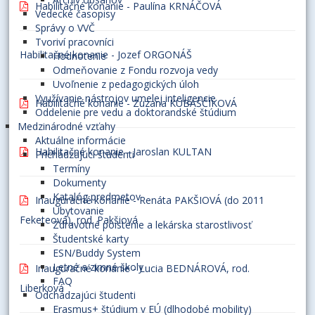
Habilitačné konanie - Paulína KRNÁČOVÁ
Vedecké časopisy
Správy o VVČ
Tvoriví pracovníci
Habilitačné konanie - Jozef ORGONÁŠ
Hodnotenie
Odmeňovanie z Fondu rozvoja vedy
Uvoľnenie z pedagogických úloh
Využívanie nástrojov umelej inteligencie
Habilitačné konanie - Zuzana KUBAŠČÍKOVÁ
Oddelenie pre vedu a doktorandské štúdium
Medzinárodné vzťahy
Aktuálne informácie
Habilitačné konanie - Jaroslan KULTAN
Prichádzajúci študenti
Termíny
Dokumenty
Katalóg predmetov
Inauguračné konanie - Renáta PAKŠIOVÁ (do 2011
Ubytovanie
Feketeová), rod. Pakšiová
Zdravotné poistenie a lekárska starostlivosť
Študentské karty
ESN/Buddy System
Letné a zimné školy
Inauguračné konanie - Lucia BEDNÁROVÁ, rod.
FAQ
Liberková
Odchádzajúci študenti
Erasmus+ štúdium v EÚ (dlhodobé mobility)