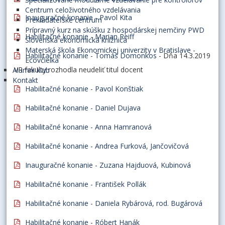
Centrum celoživotného vzdelávania
Inauguračné konanie - Pavol Kita
Prekladateľské centrum
Prípravný kurz na skúšku z hospodárskej nemčiny PWD
Habilitačné konanie - Marian Reiff
Slovenská ekonomická knižnica
Materská škola Ekonomickej univerzity v Bratislave -
Habilitačné konanie - Tomáš Domonkos
- Dňa 14.3.2019
Ecovčielka
VR fakulty rozhodla neudeliť titul docent
Alumni klub
Kontakt
Habilitačné konanie - Pavol Konštiak
Habilitačné konanie - Daniel Dujava
Habilitačné konanie - Anna Hamranová
Habilitačné konanie - Andrea Furková, Jančovičová
Inauguračné konanie - Zuzana Hajduová, Kubinová
Habilitačné konanie - František Pollák
Habilitačné konanie - Daniela Rybárová, rod. Bugárová
Habilitačné konanie - Róbert Hanák