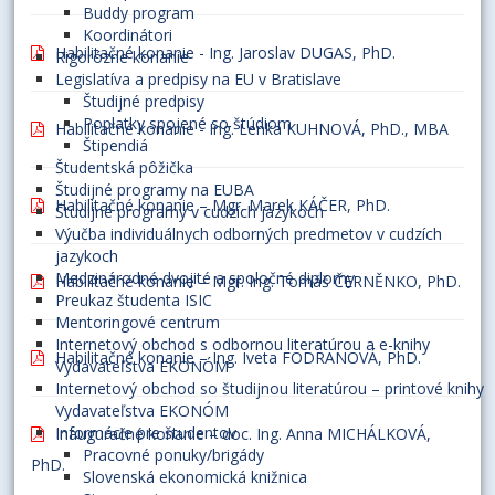
Buddy program
Koordinátori
Habilitačné konanie - Ing. Jaroslav DUGAS, PhD.
Rigorózne konanie
Legislatíva a predpisy na EU v Bratislave
Študijné predpisy
Poplatky spojené so štúdiom
Habilitačné konanie - Ing. Lenka KUHNOVÁ, PhD., MBA
Štipendiá
Študentská pôžička
Študijné programy na EUBA
Habilitačné konanie – Mgr. Marek KÁČER, PhD.
Študijné programy v cudzích jazykoch
Výučba individuálnych odborných predmetov v cudzích
jazykoch
Medzinárodné dvojité a spoločné diplomy
Habilitačné konanie – Mgr. Ing. Tomáš ČERNĚNKO, PhD.
Preukaz študenta ISIC
Mentoringové centrum
Internetový obchod s odbornou literatúrou a e-knihy
Habilitačné konanie – Ing. Iveta FODRANOVÁ, PhD.
Vydavateľstva EKONÓM
Internetový obchod so študijnou literatúrou – printové knihy
Vydavateľstva EKONÓM
Informácie pre študentov
Inauguračné konanie – doc. Ing. Anna MICHÁLKOVÁ,
Pracovné ponuky/brigády
PhD.
Slovenská ekonomická knižnica