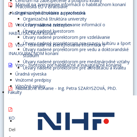
Centrum na zabezpečenie a podporu kvality
Manuál na zverejnenie informácií o habilitačnom konaní
Pracoviská EU v Bratislave
Organizačná štruktúra a pracoviská
a konaní na vymenovanie za profesora
Organizačná štruktúra univerzity
Vzor - formulár na zverejňovanie informácií o
Útvary riadené rektorom
Útvary riadené kvestorom
HABILITAČNOM konaní
Útvary riadené prorektorom pre vzdelávanie
Útvary riadené prorektorom pre rozvoj, kultúru a šport
Vzor - formulár na zverejňovanie informácií o
Útvary riadené prorektorom pre vedu a doktorandské
INAUGURAČNOM konaní
štúdium
Útvary riadené prorektorom pre medzinárodné vzťahy
Vzor - životopis pre habilitačné a inauguračné konanie
Útvary riadené prorektorom pre akreditáciu a kvalitu
Úradná výveska
Vnútorné predpisy
Výročné správy
Habilitačné konanie - Ing. Petra SZARYSZOVÁ, PhD.
Fakulty
Habilitačné konanie - PhDr. Enikő KAHLER
KORCSMÁROS, PhD.
Dekan Obchodnej fakulty Ekonomickej univerzity v