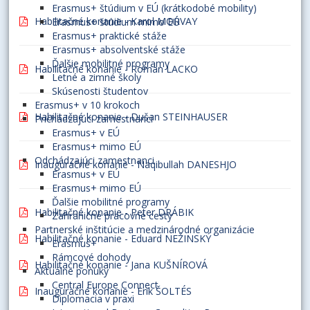
Erasmus+ štúdium v EÚ (krátkodobé mobility)
Habilitačné konanie - Karol MORVAY
Erasmus+ štúdium mimo EÚ
Erasmus+ praktické stáže
Erasmus+ absolventské stáže
Ďalšie mobilitné programy
Habilitačné konanie - Roman LACKO
Letné a zimné školy
Skúsenosti študentov
Erasmus+ v 10 krokoch
Habilitačné konanie - Dušan STEINHAUSER
Prichádzajúci zamestnanci
Erasmus+ v EÚ
Erasmus+ mimo EÚ
Odchádzajúci zamestnanci
Inauguračné konanie - Naqibullah DANESHJO
Erasmus+ v EÚ
Erasmus+ mimo EÚ
Ďalšie mobilitné programy
Habilitačné konanie - Peter DRÁBIK
Zahraničné pracovné cesty
Partnerské inštitúcie a medzinárodné organizácie
Habilitačné konanie - Eduard NEŽINSKÝ
Erasmus+
Rámcové dohody
Habilitačné konanie - Jana KUŠNÍROVÁ
Aktuálne ponuky
Central Europe Connect
Inauguračné konanie - Erik ŠOLTÉS
Diplomacia v praxi