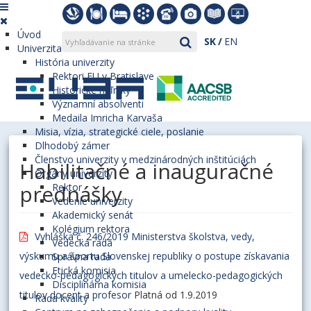
Úvod
SK
EN
Univerzita
História univerzity
Rektori EU v Bratislave
Historické míľniky
Významní absolventi
Medaila Imricha Karvaša
Misia, vízia, strategické ciele, poslanie
Dlhodobý zámer
Členstvo univerzity v medzinárodných inštitúciách
Habilitačné a inauguračné
Orgány univerzity
prednášky
Rektor
Vedenie univerzity
Akademický senát
Kolégium rektora
Vyhláška č. 246/2019 Ministerstva školstva, vedy,
Vedecká rada
výskumu a športu Slovenskej republiky o postupe získavania
Správna rada
Etická komisia
vedecko-pedagogických titulov a umelecko-pedagogických
Disciplinárna komisia
titulov docent a profesor
Platná od 1.9.2019
Rada kvality