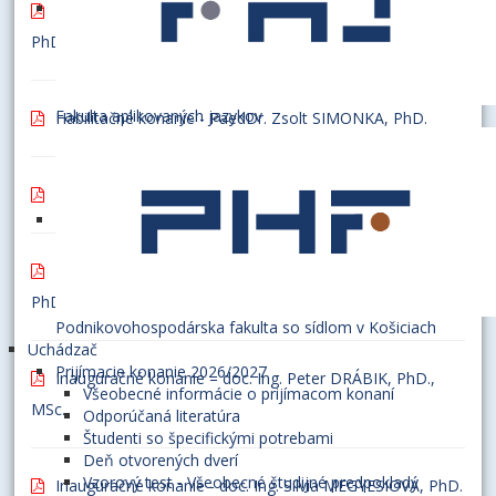
Inauguračné konanie - doc. Mgr. Elena KAŠŤÁKOVÁ,
PhD.
Fakulta aplikovaných jazykov
Habilitačné konanie - PaedDr. Zsolt SIMONKA, PhD.
Habilitačné konanie - Ing. Martin HUDCOVSKÝ, PhD.
Habilitačné konanie – António Portugal DUARTE, MSc.
PhD.
Podnikovohospodárska fakulta so sídlom v Košiciach
Uchádzač
Prijímacie konanie 2026/2027
Inauguračné konanie – doc. Ing. Peter DRÁBIK, PhD.,
Všeobecné informácie o prijímacom konaní
MSc.
Odporúčaná literatúra
Študenti so špecifickými potrebami
Deň otvorených dverí
Vzorový test - Všeobecné študijné predpoklady
Inauguračné konanie - doc. Ing. Silvia MEGYESIOVÁ, PhD.