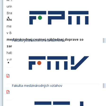
univerzity v Bratislave na Dolnozemskej ceste č. 1/b v
Bratislave uskutoční habilitačná prednáška
Ing. Lucie
Khúlovej, PhD.
, vysokoškolskej učiteľky Katedry
medzinárodného obchodu Obchodnej fakulty EU
v Bratislave, na tému: „
Digitalizácia zasielateľstva v
medzinárodnej cestnej nákladnej doprave so
Fakulta podnikového manažmentu
zameraním na implementáciu e-CMR
“ a obhajoba
habilitačnej práce: „
Digitalizácia obchodných procesov a AI
v medzinárodnej cestnej nákladnej preprave
“
Habilitačné konanie - Ing. Miroslava ČUKANOVÁ, PhD.
Fakulta medzinárodných vzťahov
Habilitačné konanie - Ing. Jozef GÁLL, PhD.