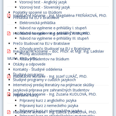
Vzorový test - Anglický jazyk
Vzorový test - Slovenský jazyk
Poplatky spojené so štúdiom
Habilitačné konanie - Ing. Magdaléna FREŇÁKOVÁ, PhD.
Prihláška na EU v Bratislave
Elektronická prihláška
Návod na vyplnenie e-prihlášky I. stupeň
Návod na vyplnenie e-prihlášky II. stupeň
Habilitačné konanie – Ing. Marián ČVIRIK, PhD.
Návod na vyplnenie e-prihlášky III. stupeň
Prečo študovať na EU v Bratislave
Dôvody prečo študovať na EU v Bratislave
Inauguračné konanie – doc. PhDr. et Mgr. Ing. Ladislav
Profily absolventov
MURA, PhD., MSc.
Názory študentov na štúdium
Otázky a odpovede
Kontakty - Študijné oddelenia
Študijné programy
Habilitačné konanie - Ing. Jozef LUKÁČ, PhD.
Študijné programy v cudzích jazykoch
Internetový predaj literatúry na prijímacie skúšky
Jazyková príprava pre zahraničných študentov
Habilitačné konanie - Ing. Zuzana KUDLOVÁ, PhD.
Prípravné kurzy
Prípravný kurz z anglického jazyka
Prípravný kurz z nemeckého jazyka
Prípravný kurz zo slovenského jazyka
Habilitačné konanie - Ing. Ľubica ZUBAĽOVÁ, PhD.
Prípravný kurz zo stredoškolskej matematiky