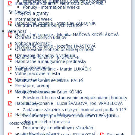
International Business Consulting Program
Inauguračné konanie - Viera KUBIČKOVÁ, rod.
Ponuky - International Weeks
Solčányová
Projekty a granty
International Week
Habilitačné konanie - Stanislav ZÁBOJNÍK
Centrum medzinárodných vzťahov
Verejnosť
Habilitačné konanie - Monika NAĎOVÁ KROŠLÁKOVÁ
Ochrana osobných údajov
Sloboda informácií
Habilitačné konanie - Jozefína HVASTOVÁ
Oznamovanie protispoločenskej činnosti
Uznávanie dokladov o vzdelaní
Habilitačné konanie - Juraj VÁLEK
Habilitačné a inauguračné prednášky
Výberové konanie
Inauguračné konanie - Martin LUKÁČIK
Voľné pracovné miesta
Verejné obchodné súťaže
Habilitačné konanie - Michal PÁLEŠ
Prenájom, predaj
Verejné obstarávanie
Habilitačné konanie - Brian KÖNIG
Prieskum trhu na stanovenie predpokladanej hodnoty
Habilitačné konanie - Lucia ŠVÁBOVÁ, rod. VRÁBELOVÁ
zákazky
Zadávanie zákaziek s nízkymi hodnotami podľa § 117
Habilitačné konanie - Malgorzata A. Jarossová, rod.
Dokumenty k podlimitným zákazkám bez využitia
elektronického trhoviska
Kosiorowska
Dokumenty k nadlimitným zákazkám
Archív obstarávaní
Habilitačné konanie - Zuzana JONIAKOVÁ
|
Posudok