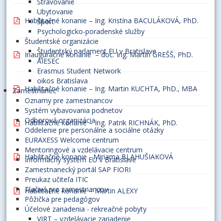
Stravovanie
Ubytovanie
Habilitačné konanie – Ing. Kristína BACULÁKOVÁ, PhD.
Šport
Psychologicko-poradenské služby
Študentské organizácie
Študentský parlament EU v Bratislave
Inauguračné konanie – doc. Ing. Martin GREŠŠ, PhD.
AIESEC
Erasmus Student Network
oikos Bratislava
Habilitačné konanie – Ing. Martin KUCHTA, PhD., MBA
Zamestnanec
Oznamy pre zamestnancov
Systém vybavovania podnetov
Odborová organizácia
Habilitačné konanie – Ing. Patrik RICHNÁK, PhD.
Oddelenie pre personálne a sociálne otázky
EURAXESS Welcome centrum
Mentoringové a vzdelávacie centrum
Habilitačné konanie - Miriama BLAHUŠIAKOVÁ
Informačný systém EU v Bratislave
Zamestnanecký portál SAP FIORI
Preukaz učiteľa ITIC
Tlačivá pre zamestnancov
Habilitačné konanie – Martin ALEXY
Pôžička pre pedagógov
Účelové zariadenia - rekreačné pobyty
VIRT – vzdelávacie zariadenie