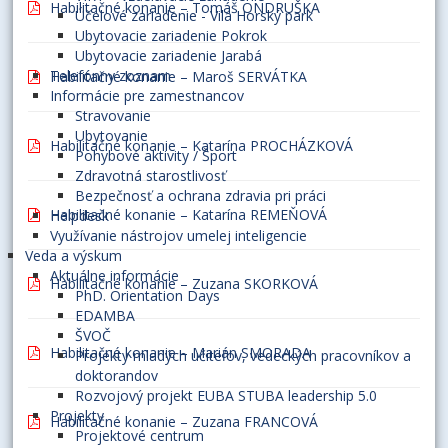
Habilitačné konanie – Tomáš ONDRUŠKA
Účelové zariadenie - Vila Horský park
Ubytovacie zariadenie Pokrok
Ubytovacie zariadenie Jarabá
Telefónny zoznam
Habilitačné konanie – Maroš SERVÁTKA
Informácie pre zamestnancov
Stravovanie
Ubytovanie
Habilitačné konanie – Katarína PROCHÁZKOVÁ
Pohybové aktivity / Šport
Zdravotná starostlivosť
Bezpečnosť a ochrana zdravia pri práci
Habilitačné konanie – Katarína REMEŇOVÁ
Helpdesk
Využívanie nástrojov umelej inteligencie
Veda a výskum
Aktuálne informácie
Habilitačné konanie – Zuzana SKORKOVÁ
PhD. Orientation Days
EDAMBA
ŠVOČ
Habilitačné konanie – Marián SMORADA
Projekty mladých učiteľov, vedeckých pracovníkov a
doktorandov
Rozvojový projekt EUBA STUBA leadership 5.0
Projekty
Habilitačné konanie – Zuzana FRANCOVÁ
Projektové centrum