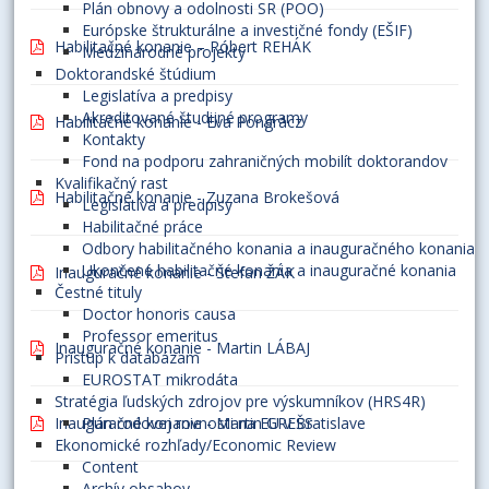
Plán obnovy a odolnosti SR (POO)
Európske štrukturálne a investičné fondy (EŠIF)
Habilitačné konanie – Róbert REHÁK
Medzinárodné projekty
Doktorandské štúdium
Legislatíva a predpisy
Akreditované študijné programy
Habilitačné konanie - Eva Pongrácz
Kontakty
Fond na podporu zahraničných mobilít doktorandov
Kvalifikačný rast
Habilitačné konanie - Zuzana Brokešová
Legislatíva a predpisy
Habilitačné práce
Odbory habilitačného konania a inauguračného konania
Ukončené habilitačné konania a inauguračné konania
Inauguračné konanie - Štefan ŽÁK
Čestné tituly
Doctor honoris causa
Professor emeritus
Inauguračné konanie - Martin LÁBAJ
Prístup k databázam
EUROSTAT mikrodáta
Stratégia ľudských zdrojov pre výskumníkov (HRS4R)
Inauguračné konanie - Martin GREŠS
Plán rodovej rovnosti na EU v Bratislave
Ekonomické rozhľady/Economic Review
Content
Archív obsahov