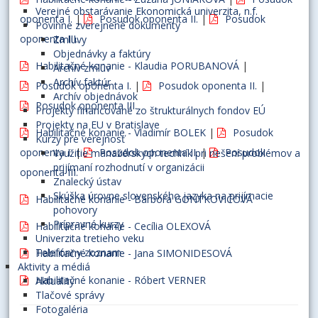
Verejné obstarávanie Ekonomická univerzita, n.f.
oponenta I.
|
Posudok oponenta II.
|
Posudok
Povinne zverejnené dokumenty
oponenta III.
Zmluvy
Objednávky a faktúry
Habilitačné konanie - Klaudia PORUBANOVÁ
|
Archív zmlúv
Archív faktúr
Posudok oponenta I.
|
Posudok oponenta II.
|
Archív objednávok
Posudok oponenta III.
Projekty financované zo štrukturálnych fondov EÚ
Projekty na EU v Bratislave
Habilitačné konanie - Vladimír BOLEK
|
Posudok
Kurzy pre verejnosť
oponenta I.
|
Posudok oponenta II.
|
Posudok
Využitie manažérskych techník pri riešení problémov a
prijímaní rozhodnutí v organizácii
oponenta III.
Znalecký ústav
Skúška úrovne slovenského jazyka na prijímacie
Habilitačné konanie - Barbora GONTKOVIČOVÁ
pohovory
Prípravné kurzy
Habilitačné konanie - Cecília OLEXOVÁ
Univerzita tretieho veku
Telefónny zoznam
Habilitačné konanie - Jana SIMONIDESOVÁ
Aktivity a médiá
Habilitačné konanie - Róbert VERNER
Aktuality
Tlačové správy
Fotogaléria