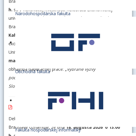
Bratislave oznamuje, že dňa
18. augusta 2026 o 14.30
h.
sa v Rokovacej miestnosti Rektorátu Ekonomickej
Národohospodárska fakulta
univerzity v Bratislave na Dolnozemskej ceste č. 1/b v
Bratislave uskutoční habilitačná prednáška
PhDr. Enikő
Kahler Korcsmáros, PhD.
, vysokoškolskej učiteľky Katedry
ekonómie a manažmentu Fakulty ekonómie a informatiky
Univerzity J. Selyeho v Komárne, na tému: „
Vybrané výzvy
malých a stredných podnikov na Slovensku
“ a
obhajoba habilitačnej práce: „
Vybrané výzvy
Obchodná fakulta
podnikateľského sektora malých a stredných podnikov na
Slovensku na začiatku 21. storočia
“.
Habilitačné konanie - Ing. Lucia KHÚLOVÁ, PhD.
Dekan Obchodnej fakulty Ekonomickej univerzity v
Bratislave oznamuje, že dňa
18. augusta 2026 o 13.00
Fakulta hospodárskej informatiky
h.
sa v Rokovacej miestnosti Rektorátu Ekonomickej