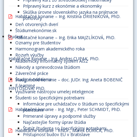
Prípravný kurz z ekonómie a ekonomiky
Skúška úrovne slovenského jazyka na prijímacie
Habilitačné konanie – Ing. Kristína DRIENIKOVÁ, PhD.
pohovory
Deň otvorených dverí
Štúdiumekonómie.sk
Študent
Habilitačné konanie – Ing. Erika MAJZLÍKOVÁ, PhD.
Oznamy pre študentov
Harmonogram akademického roka
Rozvrh výučby
Habilitačné konanie - Ing. Andrej CUPAK, PhD.
Akademický informačný systém AiS2
Návody a sprievodcovia štúdiom
Záverečné práce
Študijné oddelenia
Inauguračné konanie – doc. JUDr. Ing. Aneta BOBENIČ
E-learning
HINTOŠOVÁ, PhD.
Využívanie nástrojov umelej inteligencie
Študenti so špecifickými potrebami
Informácie pre uchádzačov o štúdium so špecifickými
Habilitačné konanie - Ing. Mgr., Peter SCHMIDT, PhD.
potrebami
Primerané úpravy a podporné služby
Najčastejšie formy úprav štúdia
Štatút študenta so špecifickými potrebami
Habilitačné konanie - RNDr., Marek ĎURICA, PhD.
Prístupnosť budov EU v Bratislave