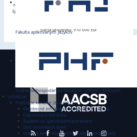
Názov projektu: Viacúčelová športová hala – univerzitné
športové centrum pri Ekonomickej univerzite v Bratislave
Obdobie: 1. 1. 2023 - 31.12.2023
Suma príspevku: 970 000 Eur
Fakulta aplikovaných jazykov
Ekonomická univerzita v Bratislave je
akreditovaná
Podnikovohospodárska fakulta so sídlom v Košiciach
Uchádzač
Prijímacie konanie 2026/2027
Všeobecné informácie o prijímacom konaní
Odporúčaná literatúra
Študenti so špecifickými potrebami
Deň otvorených dverí
Vzorový test - Všeobecné študijné predpoklady