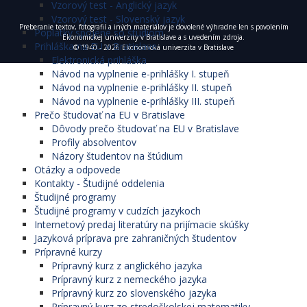
Vzorový test - Anglický jazyk
Vzorový test - Slovenský jazyk
Preberanie textov, fotografií a iných materiálov je dovolené výhradne len s povolením
Poplatky spojené so štúdiom
Ekonomickej univerzity v Bratislave a s uvedením zdroja.
Prihláška na EU v Bratislave
© 1940 - 2026 Ekonomická univerzita v Bratislave
Elektronická prihláška
Návod na vyplnenie e-prihlášky I. stupeň
Návod na vyplnenie e-prihlášky II. stupeň
Návod na vyplnenie e-prihlášky III. stupeň
Prečo študovať na EU v Bratislave
Dôvody prečo študovať na EU v Bratislave
Profily absolventov
Názory študentov na štúdium
Otázky a odpovede
Kontakty - Študijné oddelenia
Študijné programy
Študijné programy v cudzích jazykoch
Internetový predaj literatúry na prijímacie skúšky
Jazyková príprava pre zahraničných študentov
Prípravné kurzy
Prípravný kurz z anglického jazyka
Prípravný kurz z nemeckého jazyka
Prípravný kurz zo slovenského jazyka
Prípravný kurz zo stredoškolskej matematiky