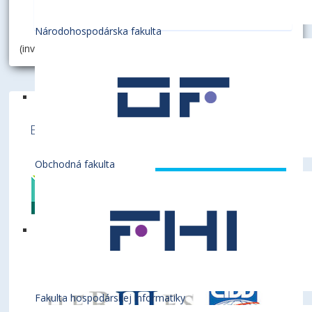
Národohospodárska fakulta
(invalid contact id)
Ekonomická univerzita v Bratislave je členom
týchto medzinárodných inštitúcií
Obchodná fakulta
Fakulta hospodárskej informatiky