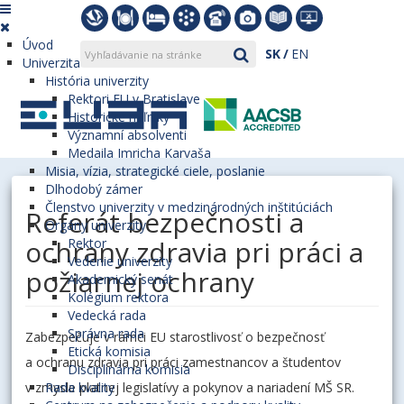
Úvod
SK
EN
Univerzita
História univerzity
Rektori EU v Bratislave
Historické míľniky
Významní absolventi
Medaila Imricha Karvaša
Misia, vízia, strategické ciele, poslanie
Dlhodobý zámer
Členstvo univerzity v medzinárodných inštitúciách
Referát bezpečnosti a
Orgány univerzity
ochrany zdravia pri práci a
Rektor
Vedenie univerzity
požiarnej ochrany
Akademický senát
Kolégium rektora
Vedecká rada
Správna rada
Zabezpečuje v rámci EU starostlivosť o bezpečnosť
Etická komisia
a ochranu zdravia pri práci zamestnancov a študentov
Disciplinárna komisia
v zmysle platnej legislatívy a pokynov a nariadení MŠ SR.
Rada kvality