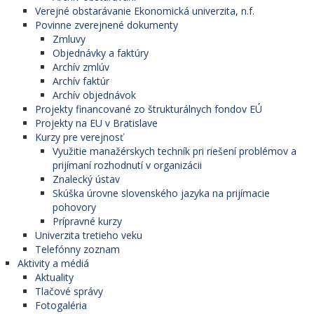
Verejné obstarávanie Ekonomická univerzita, n.f.
Povinne zverejnené dokumenty
Zmluvy
Objednávky a faktúry
Archív zmlúv
Archív faktúr
Archív objednávok
Projekty financované zo štrukturálnych fondov EÚ
Projekty na EU v Bratislave
Kurzy pre verejnosť
Využitie manažérskych techník pri riešení problémov a
prijímaní rozhodnutí v organizácii
Znalecký ústav
Skúška úrovne slovenského jazyka na prijímacie
pohovory
Prípravné kurzy
Univerzita tretieho veku
Telefónny zoznam
Aktivity a médiá
Aktuality
Tlačové správy
Fotogaléria