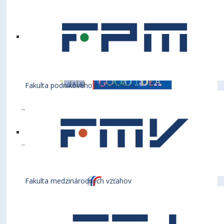
Fakulta podnikového manažmentu
Fakulta medzinárodných vzťahov