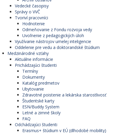
Vedecké časopisy
Správy o VVČ
Tvoriví pracovníci
Hodnotenie
Odmeňovanie z Fondu rozvoja vedy
Uvoľnenie z pedagogických úloh
Využívanie nástrojov umelej inteligencie
Oddelenie pre vedu a doktorandské štúdium
Medzinárodné vzťahy
Aktuálne informácie
Prichádzajúci študenti
Termíny
Dokumenty
Katalóg predmetov
Ubytovanie
Zdravotné poistenie a lekárska starostlivosť
Študentské karty
ESN/Buddy System
Letné a zimné školy
FAQ
Odchádzajúci študenti
Erasmus+ štúdium v EÚ (dlhodobé mobility)