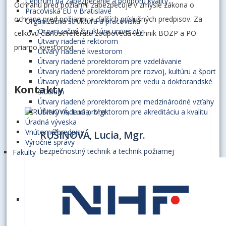
Centrum na zabezpečenie a podporu kvality
Ochranu pred požiarmi zabezpečuje v zmysle zákona o
Pracoviská EU v Bratislave
ochrane pred požiarmi a ďalších príslušných predpisov. Za
Organizačná štruktúra a pracoviská
Organizačná štruktúra univerzity
celkovú činnosť referátu zodpovedá technik BOZP a PO
Útvary riadené rektorom
priamo kvestorovi.
Útvary riadené kvestorom
Útvary riadené prorektorom pre vzdelávanie
Útvary riadené prorektorom pre rozvoj, kultúru a šport
Útvary riadené prorektorom pre vedu a doktorandské
Kontakty
štúdium
Útvary riadené prorektorom pre medzinárodné vzťahy
Útvary riadené prorektorom pre akreditáciu a kvalitu
Úradná výveska
Vnútorné predpisy
RUŠINOVÁ, Lucia, Mgr.
Výročné správy
bezpečnostný technik a technik požiarnej
Fakulty
ochrany
D1.34
+421 2 6729 5270
+421 947 927 573
lucia.rusinova@euba.sk