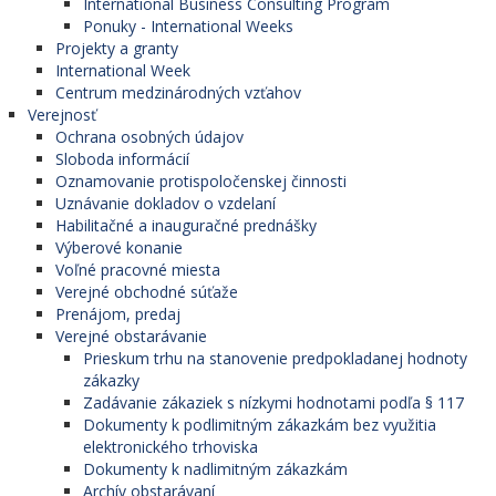
International Business Consulting Program
Ponuky - International Weeks
Projekty a granty
International Week
Centrum medzinárodných vzťahov
Verejnosť
Ochrana osobných údajov
Sloboda informácií
Oznamovanie protispoločenskej činnosti
Uznávanie dokladov o vzdelaní
Habilitačné a inauguračné prednášky
Výberové konanie
Voľné pracovné miesta
Verejné obchodné súťaže
Prenájom, predaj
Verejné obstarávanie
Prieskum trhu na stanovenie predpokladanej hodnoty
zákazky
Zadávanie zákaziek s nízkymi hodnotami podľa § 117
Dokumenty k podlimitným zákazkám bez využitia
elektronického trhoviska
Dokumenty k nadlimitným zákazkám
Archív obstarávaní