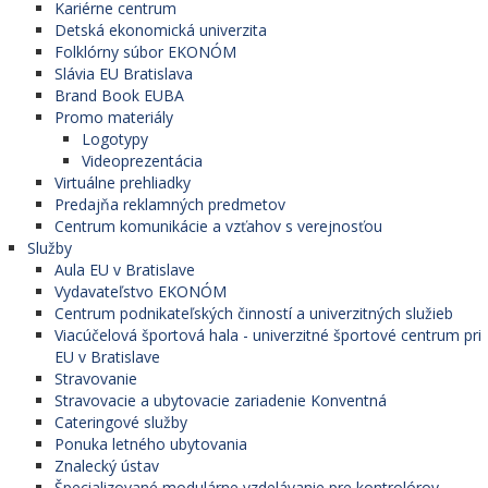
Kariérne centrum
Detská ekonomická univerzita
Folklórny súbor EKONÓM
Slávia EU Bratislava
Brand Book EUBA
Promo materiály
Logotypy
Videoprezentácia
Virtuálne prehliadky
Predajňa reklamných predmetov
Centrum komunikácie a vzťahov s verejnosťou
Služby
Aula EU v Bratislave
Vydavateľstvo EKONÓM
Centrum podnikateľských činností a univerzitných služieb
Viacúčelová športová hala - univerzitné športové centrum pri
EU v Bratislave
Stravovanie
Stravovacie a ubytovacie zariadenie Konventná
Cateringové služby
Ponuka letného ubytovania
Znalecký ústav
Špecializované modulárne vzdelávanie pre kontrolórov