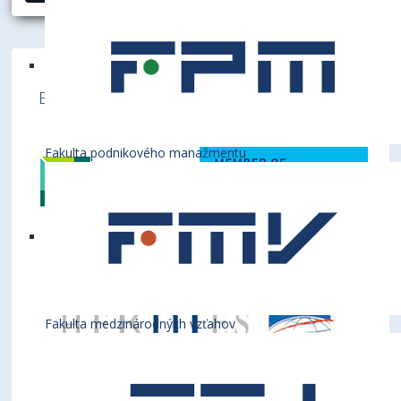
Ekonomická univerzita v Bratislave je členom
týchto medzinárodných inštitúcií
Fakulta podnikového manažmentu
Fakulta medzinárodných vzťahov