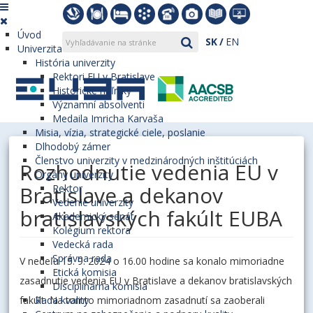
Úvod
SK
EN
Univerzita
História univerzity
Rektori EU v Bratislave
Historické míľniky
Významní absolventi
Medaila Imricha Karvaša
Misia, vízia, strategické ciele, poslanie
Dlhodobý zámer
Členstvo univerzity v medzinárodných inštitúciách
Rozhodnutie vedenia EU v
Orgány univerzity
Bratislave a dekanov
Rektor
Vedenie univerzity
bratislavských fakúlt EUBA
Akademický senát
Kolégium rektora
Vedecká rada
Správna rada
V nedeľu 15. 9. 2024 o 16.00 hodine sa konalo mimoriadne
Etická komisia
zasadnutie vedenia EU v Bratislave a dekanov bratislavských
Disciplinárna komisia
fakúlt. Na tomto mimoriadnom zasadnutí sa zaoberali
Rada kvality