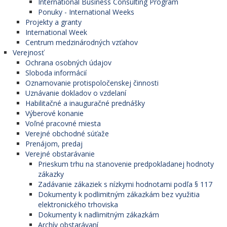
International Business Consulting Program
Ponuky - International Weeks
Projekty a granty
International Week
Centrum medzinárodných vzťahov
Verejnosť
Ochrana osobných údajov
Sloboda informácií
Oznamovanie protispoločenskej činnosti
Uznávanie dokladov o vzdelaní
Habilitačné a inauguračné prednášky
Výberové konanie
Voľné pracovné miesta
Verejné obchodné súťaže
Prenájom, predaj
Verejné obstarávanie
Prieskum trhu na stanovenie predpokladanej hodnoty
zákazky
Zadávanie zákaziek s nízkymi hodnotami podľa § 117
Dokumenty k podlimitným zákazkám bez využitia
elektronického trhoviska
Dokumenty k nadlimitným zákazkám
Archív obstarávaní