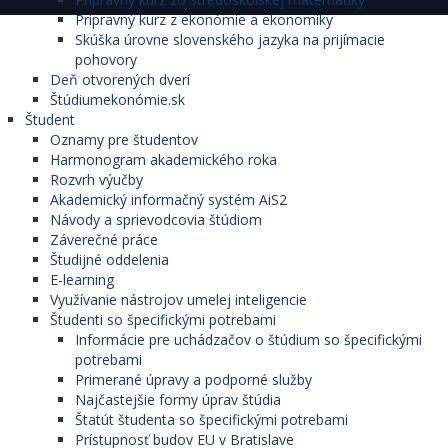
Prípravný kurz z ekonómie a ekonomiky
Skúška úrovne slovenského jazyka na prijímacie
pohovory
Deň otvorených dverí
Štúdiumekonómie.sk
Študent
Oznamy pre študentov
Harmonogram akademického roka
Rozvrh výučby
Akademický informačný systém AiS2
Návody a sprievodcovia štúdiom
Záverečné práce
Študijné oddelenia
E-learning
Využívanie nástrojov umelej inteligencie
Študenti so špecifickými potrebami
Informácie pre uchádzačov o štúdium so špecifickými
potrebami
Primerané úpravy a podporné služby
Najčastejšie formy úprav štúdia
Štatút študenta so špecifickými potrebami
Prístupnosť budov EU v Bratislave