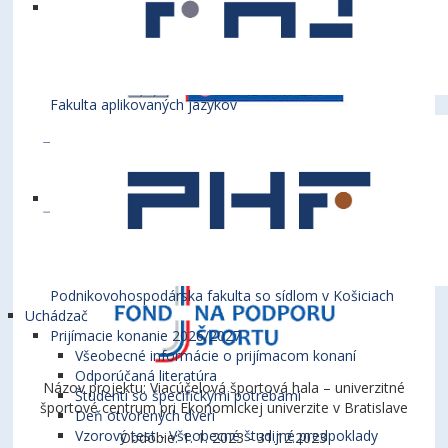
Fakulta aplikovaných jazykov
Podnikovohospodárska fakulta so sídlom v Košiciach
Uchádzač
Prijímacie konanie 2026/2027
Všeobecné informácie o prijímacom konaní
Odporúčaná literatúra
Názov projektu: Viacúčelová športová hala – univerzitné
Študenti so špecifickými potrebami
športové centrum pri Ekonomickej univerzite v Bratislave
Deň otvorených dverí
Vzorový test - Všeobecné študijné predpoklady
Obdobie: 1. 1. 2023 - 31.12.2023