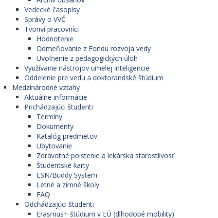
Vedecké časopisy
Správy o VVČ
Tvoriví pracovníci
Hodnotenie
Odmeňovanie z Fondu rozvoja vedy
Uvoľnenie z pedagogických úloh
Využívanie nástrojov umelej inteligencie
Oddelenie pre vedu a doktorandské štúdium
Medzinárodné vzťahy
Aktuálne informácie
Prichádzajúci študenti
Termíny
Dokumenty
Katalóg predmetov
Ubytovanie
Zdravotné poistenie a lekárska starostlivosť
Študentské karty
ESN/Buddy System
Letné a zimné školy
FAQ
Odchádzajúci študenti
Erasmus+ štúdium v EÚ (dlhodobé mobility)