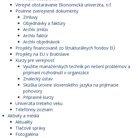
Verejné obstarávanie Ekonomická univerzita, n.f.
Povinne zverejnené dokumenty
Zmluvy
Objednávky a faktúry
Archív zmlúv
Archív faktúr
Archív objednávok
Projekty financované zo štrukturálnych fondov EÚ
Projekty na EU v Bratislave
Kurzy pre verejnosť
Využitie manažérskych techník pri riešení problémov a
prijímaní rozhodnutí v organizácii
Znalecký ústav
Skúška úrovne slovenského jazyka na prijímacie
pohovory
Prípravné kurzy
Univerzita tretieho veku
Telefónny zoznam
Aktivity a médiá
Aktuality
Tlačové správy
Fotogaléria