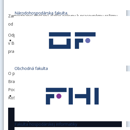
2024 o 10.00 v Aule EU v Bratislave.
Národohospodárska fakulta
Zamestnanci dostanú ďalšie pokyny k pracovnému režimu
od svojich nadriadených.
Odporúča sa všetkým zamestnancom a študentom EU
v Bratislave dodržiavať zvýšenú opatrnosť pri presunoch na
pracoviská a študentské domovy.
Obchodná fakulta
O postupe na Podnikovohospodárskej fakulte EU v
Bratislave so sídlom v Košiciach rozhodne dekan
Podnikovohospodárskej fakulty EU v Bratislave so sídlom v
Košiciach.
15. september 2024
Fakulta hospodárskej informatiky