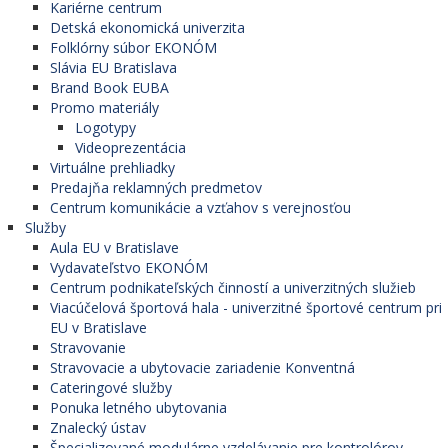
Kariérne centrum
Detská ekonomická univerzita
Folklórny súbor EKONÓM
Slávia EU Bratislava
Brand Book EUBA
Promo materiály
Logotypy
Videoprezentácia
Virtuálne prehliadky
Predajňa reklamných predmetov
Centrum komunikácie a vzťahov s verejnosťou
Služby
Aula EU v Bratislave
Vydavateľstvo EKONÓM
Centrum podnikateľských činností a univerzitných služieb
Viacúčelová športová hala - univerzitné športové centrum pri
EU v Bratislave
Stravovanie
Stravovacie a ubytovacie zariadenie Konventná
Cateringové služby
Ponuka letného ubytovania
Znalecký ústav
Špecializované modulárne vzdelávanie pre kontrolórov