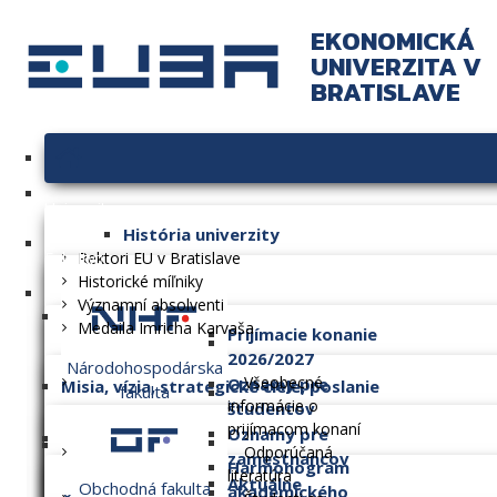
EKONOMICKÁ
UNIVERZITA V
BRATISLAVE
Univerzita
História univerzity
Fakulty
Rektori EU v Bratislave
Historické míľniky
Významní absolventi
Medaila Imricha Karvaša
Prijímacie konanie
2026/2027
Národohospodárska
Všeobecné
Oznamy pre
Misia, vízia, strategické ciele, poslanie
fakulta
informácie o
študentov
prijímacom konaní
Oznamy pre
Dlhodobý zámer
Odporúčaná
zamestnancov
Harmonogram
literatúra
Aktuálne
Obchodná fakulta
akademického