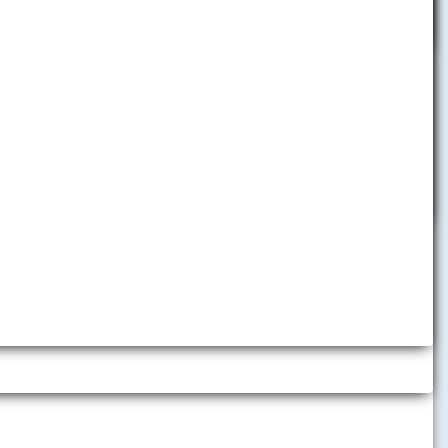
ŠK Ekonóm a
 futsal,