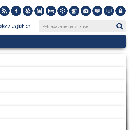
sky
English
en