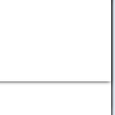
Detská ekonomická univerzita
Folklórny súbor EKONÓM
Slávia EU Bratislava
Brand Book EUBA
Promo materiály
Virtuálne prehliadky
a
Predajňa reklamných predmetov
iesli
Centrum komunikácie a vzťahov
s verejnosťou
ciach, ktorej