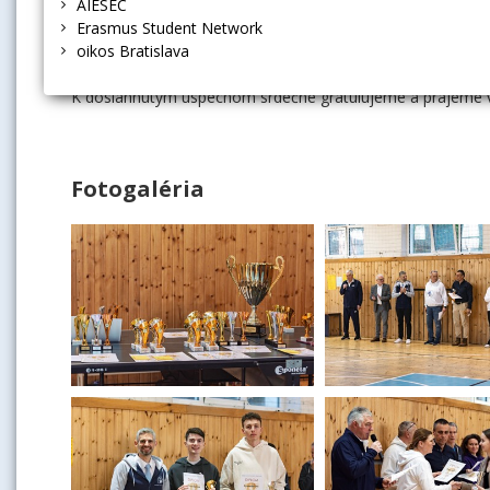
AIESEC
7. Fakulta medzinárodných vzťahov - 6 bodov
Erasmus Student Network
oikos Bratislava
K dosiahnutým úspechom srdečne gratulujeme a prajeme v
Fotogaléria