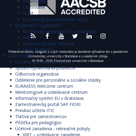
Stravovanie
Ubytovanie
Šport
Psychologicko-poradenské služby
Študentské organizácie
Študentský parlament EU v Bratislave
AIESEC
Erasmus Student Network
oikos Bratislava
Preberanie textov, fotografií a iných materiálov je dovolené výhradne len s povolením
Zamestnanec
Ekonomickej univerzity v Bratislave a s uvedením zdroja.
© 1940 - 2026 Ekonomická univerzita v Bratislave
Oznamy pre zamestnancov
Systém vybavovania podnetov
Odborová organizácia
Oddelenie pre personálne a sociálne otázky
EURAXESS Welcome centrum
Mentoringové a vzdelávacie centrum
Informačný systém EU v Bratislave
Zamestnanecký portál SAP FIORI
Preukaz učiteľa ITIC
Tlačivá pre zamestnancov
Pôžička pre pedagógov
Účelové zariadenia - rekreačné pobyty
VIRT – vzdelávacie zariadenie