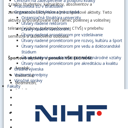
Centrum na zabezpečenie a podporu kvality
z radov študentov, kamarátov, absolventov a
Pracoviská EU v Bratislave
Organizačná štruktúra a pracoviská
zamestnancov školy rekreačné a športové aktivity. Tieto
Organizačná štruktúra univerzity
aktivity sú poskytované nad rámec povinnej a voliteľnej
Útvary riadené rektorom
telesnej výchovy (zabezpečovanej CTVŠ) v priebehu
Útvary riadené kvestorom
Útvary riadené prorektorom pre vzdelávanie
semestra a skúškového obdobia.
Útvary riadené prorektorom pre rozvoj, kultúru a šport
Útvary riadené prorektorom pre vedu a doktorandské
štúdium
Útvary riadené prorektorom pre medzinárodné vzťahy
Športové aktivity v ponuke VŠK EKONÓM:
Útvary riadené prorektorom pre akreditáciu a kvalitu
Aerobik;
Úradná výveska
Vnútorné predpisy
Basketbal;
Výročné správy
Bedminton;
Fakulty
BodyForming;
BodyWork;
Florbal;
Full Body;
Funkčný tréning;
Futbal;