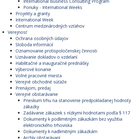
International Business Consulting Program
Ponuky - International Weeks
Projekty a granty
International Week
Centrum medzinárodných vzťahov
Verejnosť
Ochrana osobných údajov
Sloboda informácií
Oznamovanie protispoločenskej činnosti
Uznávanie dokladov o vzdelaní
Habilitačné a inauguračné prednášky
Výberové konanie
Voľné pracovné miesta
Verejné obchodné súťaže
Prenájom, predaj
Verejné obstarávanie
Prieskum trhu na stanovenie predpokladanej hodnoty
zákazky
Zadávanie zákaziek s nízkymi hodnotami podľa § 117
Dokumenty k podlimitným zákazkám bez využitia
elektronického trhoviska
Dokumenty k nadlimitným zákazkám
Archív obstarávaní