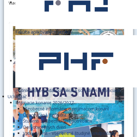
Viac informácií:
na stránke VŠK Ekonóm
Fakulta aplikovaných jazykov
Podnikovohospodárska fakulta so sídlom v Košiciach
Uchádzač
Prijímacie konanie 2026/2027
Všeobecné informácie o prijímacom konaní
Odporúčaná literatúra
Študenti so špecifickými potrebami
Deň otvorených dverí
Vzorový test - Všeobecné študijné predpoklady