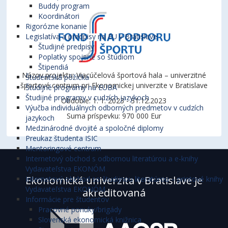
Buddy program
Koordinátori
Rigorózne konanie
Legislatíva a predpisy na EU v Bratislave
Študijné predpisy
Poplatky spojené so štúdiom
Štipendiá
Názov projektu: Viacúčelová športová hala – univerzitné
Študentská pôžička
športové centrum pri Ekonomickej univerzite v Bratislave
Študijné programy na EUBA
Študijné programy v cudzích jazykoch
Obdobie: 1. 1. 2023 - 31.12.2023
Výučba individuálnych odborných predmetov v cudzích
Suma príspevku: 970 000 Eur
jazykoch
Medzinárodné dvojité a spoločné diplomy
Preukaz študenta ISIC
Mentoringové centrum
Internetový obchod s odbornou literatúrou a e-knihy
Vydavateľstva EKONÓM
Ekonomická univerzita v Bratislave je
Internetový obchod so študijnou literatúrou – printové knihy
Vydavateľstva EKONÓM
akreditovaná
Informácie pre študentov
Pracovné ponuky/brigády
Slovenská ekonomická knižnica