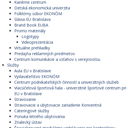
Kariérne centrum
Detská ekonomická univerzita
Folklórny súbor EKONÓM
Slávia EU Bratislava
Brand Book EUBA
Promo materiály
Logotypy
Videoprezentácia
Virtuálne prehliadky
Predajňa reklamných predmetov
Centrum komunikácie a vzťahov s verejnosťou
Služby
Aula EU v Bratislave
Vydavateľstvo EKONÓM
Centrum podnikateľských činností a univerzitných služieb
Viacúčelová športová hala - univerzitné športové centrum pri
EU v Bratislave
Stravovanie
Stravovacie a ubytovacie zariadenie Konventná
Cateringové služby
Ponuka letného ubytovania
Znalecký ústav
Špecializované modulárne vzdelávanie pre kontrolórov