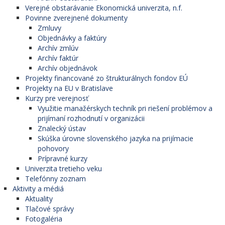
Verejné obstarávanie Ekonomická univerzita, n.f.
Povinne zverejnené dokumenty
Zmluvy
Objednávky a faktúry
Archív zmlúv
Archív faktúr
Archív objednávok
Projekty financované zo štrukturálnych fondov EÚ
Projekty na EU v Bratislave
Kurzy pre verejnosť
Využitie manažérskych techník pri riešení problémov a
prijímaní rozhodnutí v organizácii
Znalecký ústav
Skúška úrovne slovenského jazyka na prijímacie
pohovory
Prípravné kurzy
Univerzita tretieho veku
Telefónny zoznam
Aktivity a médiá
Aktuality
Tlačové správy
Fotogaléria