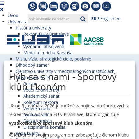
Úvod
SK
English
en
Univerzita
História univerzity
Rektori EU v Bratislave
Historické míľniky
Významní absolventi
Medaila Imricha Karvaša
Misia, vízia, strategické ciele, poslanie
Dlhodobý zámer
Členstvo univerzity v medzinárodných inštitúciách
Hýb sa s nami - Športový
Orgány univerzity
klub Ekonóm
Rektor
Vedenie univerzity
Akademický senát
Kolégium rektora
Už od 9. februára 2026 je možné zapojiť sa do športových a
Vedecká rada
rekreačných aktivít na EU v Bratislave, ktoré organizuje
Správna rada
Etická komisia
Vysokoškolský športový klub Ekonóm
.
Disciplinárna komisia
Rada kvality
VŠK Ekonóm svojím programom zabezpečuje členom klubu