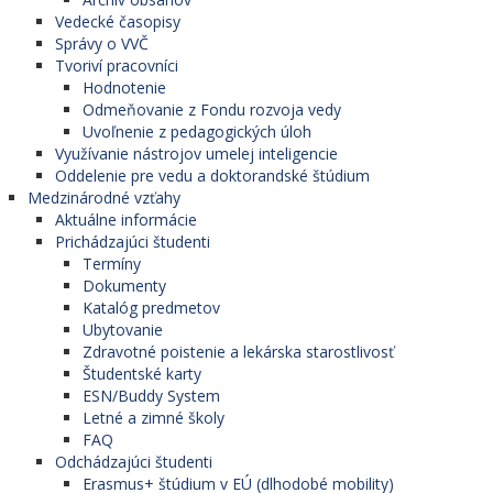
Vedecké časopisy
Správy o VVČ
Tvoriví pracovníci
Hodnotenie
Odmeňovanie z Fondu rozvoja vedy
Uvoľnenie z pedagogických úloh
Využívanie nástrojov umelej inteligencie
Oddelenie pre vedu a doktorandské štúdium
Medzinárodné vzťahy
Aktuálne informácie
Prichádzajúci študenti
Termíny
Dokumenty
Katalóg predmetov
Ubytovanie
Zdravotné poistenie a lekárska starostlivosť
Študentské karty
ESN/Buddy System
Letné a zimné školy
FAQ
Odchádzajúci študenti
Erasmus+ štúdium v EÚ (dlhodobé mobility)