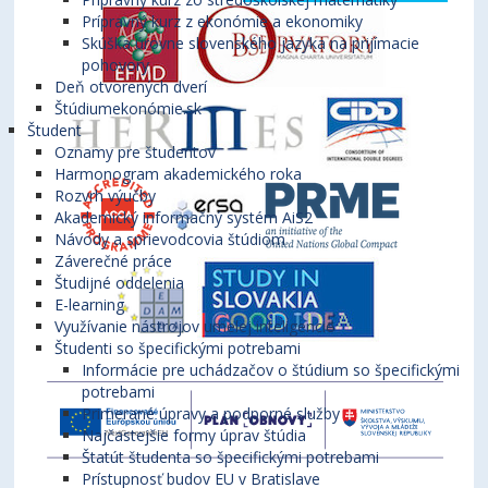
Prípravný kurz z ekonómie a ekonomiky
Skúška úrovne slovenského jazyka na prijímacie
pohovory
Deň otvorených dverí
Štúdiumekonómie.sk
Študent
Oznamy pre študentov
Harmonogram akademického roka
Rozvrh výučby
Akademický informačný systém AiS2
Návody a sprievodcovia štúdiom
Záverečné práce
Študijné oddelenia
E-learning
Využívanie nástrojov umelej inteligencie
Študenti so špecifickými potrebami
Informácie pre uchádzačov o štúdium so špecifickými
potrebami
Primerané úpravy a podporné služby
Najčastejšie formy úprav štúdia
Štatút študenta so špecifickými potrebami
Prístupnosť budov EU v Bratislave