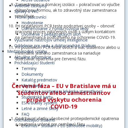
Zamestnanec v domácej izolácii – pokračovať vo výučbe
Vedecké časopisy
dištančnou formou, ak to zdravotný stav zamestnanca
Správy o VVČ
umožňuje.
Tvoriví pracovníci
Hodnotenie
Pri negatívnom PCR teste podozrivej osoby – obnoviť
Odmeňovanie z Fondu rozvoja vedy
pracovný proces vylúčených osôb s úzkym kontaktom
Uvoľnenie z pedagogických úloh
na zamestnanca podozrivého na ochorenie COVID-19.
Využívanie nástrojov umelej inteligencie
Oddelenie pre vedu a doktorandské štúdium
Pri pozitívnom PCR teste dvoch a viac študentov alebo u
Medzinárodné vzťahy
minimálne jedného zamestnanca sa nariaďuje
Aktuálne informácie
dodržiavať opatrenia pre červenú fázu.
Prichádzajúci študenti
Termíny
Dokumenty
Katalóg predmetov
Červená fáza – EU v Bratislave má u
Ubytovanie
Zdravotné poistenie a lekárska starostlivosť
študentov alebo zamestnancov
Študentské karty
prípad výskytu ochorenia
ESN/Buddy System
COVID-19
Letné a zimné školy
FAQ
Dodržiavať všetky všeobecné protiepidemické opatrenia
Odchádzajúci študenti
a opatrenia určené pre oranžovú fázu.
Erasmus+ štúdium v EÚ (dlhodobé mobility)