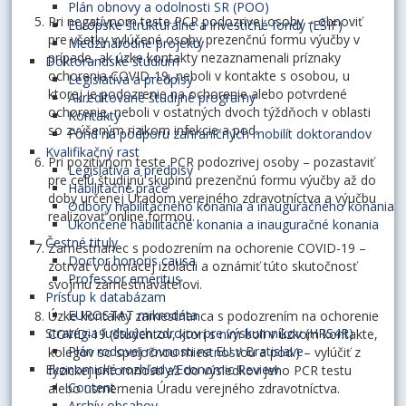
Plán obnovy a odolnosti SR (POO)
Pri negatívnom teste PCR podozrivej osoby – obnoviť
Európske štrukturálne a investičné fondy (EŠIF)
pre všetky vylúčené osoby prezenčnú formu výučby v
Medzinárodné projekty
prípade, ak úzke kontakty nezaznamenali príznaky
Doktorandské štúdium
ochorenia COVID-19, neboli v kontakte s osobou, u
Legislatíva a predpisy
ktorej je podozrenie na ochorenie alebo potvrdené
Akreditované študijné programy
ochorenie, neboli v ostatných dvoch týždňoch v oblasti
Kontakty
so zvýšeným rizikom infekcie a pod.
Fond na podporu zahraničných mobilít doktorandov
Kvalifikačný rast
Pri pozitívnom teste PCR podozrivej osoby – pozastaviť
Legislatíva a predpisy
pre celú študijnú skupinu prezenčnú formu výučby až do
Habilitačné práce
doby určenej Úradom verejného zdravotníctva a výučbu
Odbory habilitačného konania a inauguračného konania
realizovať online formou.
Ukončené habilitačné konania a inauguračné konania
Čestné tituly
Zamestnanec s podozrením na ochorenie COVID-19 –
Doctor honoris causa
zotrvať v domácej izolácii a oznámiť túto skutočnosť
Professor emeritus
svojmu zamestnávateľovi.
Prístup k databázam
EUROSTAT mikrodáta
Úzke kontakty zamestnanca s podozrením na ochorenie
Stratégia ľudských zdrojov pre výskumníkov (HRS4R)
COVID-19 (študentov, ktorí s ním boli v úzkom kontakte,
Plán rodovej rovnosti na EU v Bratislave
kolegov so spoločnou miestnosťou a pod.) – vylúčiť z
Ekonomické rozhľady/Economic Review
fyzickej prítomnosti až do výsledkov jeho PCR testu
Content
alebo usmernenia Úradu verejného zdravotníctva.
Archív obsahov