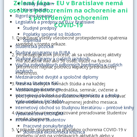
Zelená fáza – EU v Bratislave nemá
Buddy program
osobu s podozrením na ochorenie ani
Koordinátori
Rigorózne konanie
s potvrdeným ochorením
Legislatíva a predpisy na EU v Bratislave
COVID-19
Študijné predpisy
Poplatky spojené so štúdiom
Dodržiavať všetky všeobecné protiepidemické opatrenia
Štipendiá
uvedené v tomto príkaze.
Študentská pôžička
Študijné programy na EUBA
Pri pedagogickom procese, ak sa vzdelávacej aktivity
Študijné programy v cudzích jazykoch
má zúčastniť viac ako 50 osôb, využiť na fyzickú
Výučba individuálnych odborných predmetov v cudzích
prítomnosť najviac polovicu kapacity prednáškovej
jazykoch
miestnosti.
Medzinárodné dvojité a spoločné diplomy
Preukaz študenta ISIC
Viesť na všetkých formách štúdia a na každej
Mentoringové centrum
vzdelávacej aktivite (prednáška, seminár, cvičenie a
Internetový obchod s odbornou literatúrou a e-knihy
pod.) presnú evidenciu zúčastnených osôb a uchovávať
Vydavateľstva EKONÓM
túto evidenciu po dobu najmenej jedného mesiaca.
Internetový obchod so študijnou literatúrou – printové knihy
Neumožňovať neorganizované preraďovanie študentov
Vydavateľstva EKONÓM
medzi skupinami.
Informácie pre študentov
Pracovné ponuky/brigády
V prípade objavenia sa príznakov ochorenia COVID-19 v
Slovenská ekonomická knižnica
priebehu účasti na vzdelávacích aktivitách alebo v