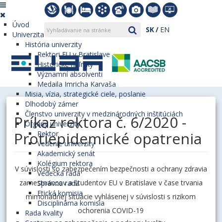
Úvod
SK
EN
Univerzita
História univerzity
Rektori EU v Bratislave
Historické míľniky
Významní absolventi
Medaila Imricha Karvaša
Misia, vízia, strategické ciele, poslanie
Dlhodobý zámer
Členstvo univerzity v medzinárodných inštitúciách
Príkaz rektora č. 6/2020 -
Orgány univerzity
Protiepidemické opatrenia
Rektor
Vedenie univerzity
Akademický senát
Kolégium rektora
V súvislosti so zabezpečením bezpečnosti a ochrany zdravia
Vedecká rada
zamestnancov a študentov EU v Bratislave v čase trvania
Správna rada
Etická komisia
mimoriadnej situácie vyhlásenej v súvislosti s rizikom
Disciplinárna komisia
ochorenia COVID-19
Rada kvality