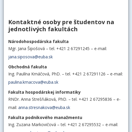
Kontaktné osoby pre študentov na
jednotlivých fakultách
Národohospodárska fakulta
Mgr. Jana Šipošová – tel. +421 2 67291245 – e-mail:
jana.siposova@euba.sk
Obchodná fakulta
Ing. Paulína Krnáčová, PhD. – tel. +421 2 67291126 – e-mail:
paulina.krnacova@euba.sk
Fakulta hospodárskej informatiky
RNDr. Anna Strešňáková, PhD. – tel. +421 2 67295836 – e-
mail:
anna.stresnakova@euba.sk
Fakulta podnikového manažmentu
Ing. Zuzana Markovičová – tel. +421 2 67295532 – e-mail: