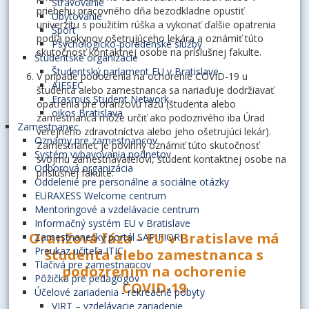
Stravovanie
priebehu pracovného dňa bezodkladne opustiť
Ubytovanie
univerzitu s použitím rúška a vykonať ďalšie opatrenia
Šport
podľa pokynov ošetrujúceho lekára a oznámiť túto
Psychologicko-poradenské služby
skutočnosť kontaktnej osobe na príslušnej fakulte.
Študentské organizácie
Študentský parlament EU v Bratislave
V prípade podozrenia na ochorenie COVID-19 u
AIESEC
študenta alebo zamestnanca sa nariaďuje dodržiavať
Erasmus Student Network
opatrenia pre oranžovú fázu (študenta alebo
oikos Bratislava
zamestnanca môže určiť ako podozrivého iba Úrad
Zamestnanec
verejného zdravotníctva alebo jeho ošetrujúci lekár).
Oznamy pre zamestnancov
Zamestnanec je povinný oznámiť túto skutočnosť
Systém vybavovania podnetov
svojmu zamestnávateľovi, študent kontaktnej osobe na
Odborová organizácia
príslušnej fakulte.
Oddelenie pre personálne a sociálne otázky
EURAXESS Welcome centrum
Mentoringové a vzdelávacie centrum
Informačný systém EU v Bratislave
Oranžová fáza – EU v Bratislave má
Zamestnanecký portál SAP FIORI
Preukaz učiteľa ITIC
študenta alebo zamestnanca s
Tlačivá pre zamestnancov
podozrením na ochorenie
Pôžička pre pedagógov
COVID-19
Účelové zariadenia - rekreačné pobyty
VIRT – vzdelávacie zariadenie