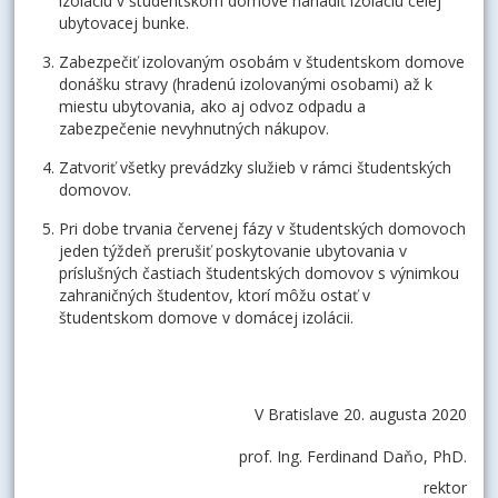
izoláciu v študentskom domove nariadiť izoláciu celej
ubytovacej bunke.
Zabezpečiť izolovaným osobám v študentskom domove
donášku stravy (hradenú izolovanými osobami) až k
miestu ubytovania, ako aj odvoz odpadu a
zabezpečenie nevyhnutných nákupov.
Zatvoriť všetky prevádzky služieb v rámci študentských
domovov.
Pri dobe trvania červenej fázy v študentských domovoch
jeden týždeň prerušiť poskytovanie ubytovania v
príslušných častiach študentských domovov s výnimkou
zahraničných študentov, ktorí môžu ostať v
študentskom domove v domácej izolácii.
V Bratislave 20. augusta 2020
prof. Ing. Ferdinand Daňo, PhD.
rektor