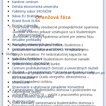
Kariérne centrum
Detská ekonomická univerzita
Folklórny súbor EKONÓM
Slávia EU Bratislava
Oranžová fáza
Brand Book EUBA
Promo materiály
Dodržiavať všetky všeobecné protiepidemické opatrenia
Logotypy
uvedené v tomto príkaze vzťahujúce sa k študentským
Videoprezentácia
domovom a všetky opatrenia určené pre zelenú fázu.
Virtuálne prehliadky
Predajňa reklamných predmetov
Nariadiť povinnú domácu izoláciu študentovi s
Centrum komunikácie a vzťahov s verejnosťou
podozrením na ochorenie COVID-19 vrátane jeho
Služby
úzkych kontaktov. Pri nedostatočnej kapacite na
Aula EU v Bratislave
jednotlivú izoláciu v študentskom domove nariadiť
Vydavateľstvo EKONÓM
izoláciu celej ubytovacej bunke.
Centrum podnikateľských činností a univerzitných služieb
Študent – pri negatívnom PCR teste podozrivej osoby
Viacúčelová športová hala - univerzitné športové centrum pri
alebo po pokyne Úradu verejného zdravotníctva –
EU v Bratislave
ukončiť nariadenú izoláciu.
Stravovanie
Stravovacie a ubytovacie zariadenie Konventná
Zamestnanec študentského domova s podozrením na
Cateringové služby
ochorenie COVID-19 – vylúčiť z pracovného procesu.
Ponuka letného ubytovania
Znalecký ústav
Úzke kontakty zamestnanca študentského domova s
Špecializované modulárne vzdelávanie pre kontrolórov