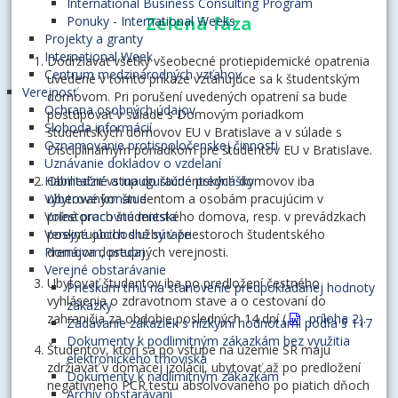
International Business Consulting Program
Zelená fáza
Ponuky - International Weeks
Projekty a granty
International Week
Dodržiavať všetky všeobecné protiepidemické opatrenia
Centrum medzinárodných vzťahov
uvedené v tomto príkaze vzťahujúce sa k študentským
Verejnosť
domovom. Pri porušení uvedených opatrení sa bude
Ochrana osobných údajov
postupovať v súlade s Domovým poriadkom
Sloboda informácií
študentských domovov EU v Bratislave a v súlade s
Oznamovanie protispoločenskej činnosti
Disciplinárnym poriadkom pre študentov EU v Bratislave.
Uznávanie dokladov o vzdelaní
Obmedziť vstup do študentských domovov iba
Habilitačné a inauguračné prednášky
ubytovaným študentom a osobám pracujúcim v
Výberové konanie
priestoroch študentského domova, resp. v prevádzkach
Voľné pracovné miesta
poskytujúcich služby v priestoroch študentského
Verejné obchodné súťaže
domova dostupných verejnosti.
Prenájom, predaj
Verejné obstarávanie
Ubytovať študentov iba po predložení čestného
Prieskum trhu na stanovenie predpokladanej hodnoty
vyhlásenia o zdravotnom stave a o cestovaní do
zákazky
zahraničia za obdobie posledných 14 dní (
príloha 2
).
Zadávanie zákaziek s nízkymi hodnotami podľa § 117
Dokumenty k podlimitným zákazkám bez využitia
Študentov, ktorí sa po vstupe na územie SR majú
elektronického trhoviska
zdržiavať v domácej izolácii, ubytovať až po predložení
Dokumenty k nadlimitným zákazkám
negatívneho PCR testu absolvovaného po piatich dňoch
Archív obstarávaní