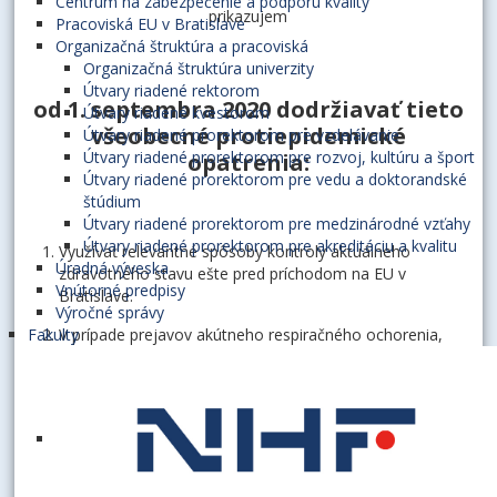
Centrum na zabezpečenie a podporu kvality
prikazujem
Pracoviská EU v Bratislave
Organizačná štruktúra a pracoviská
Organizačná štruktúra univerzity
Útvary riadené rektorom
od 1. septembra 2020 dodržiavať tieto
Útvary riadené kvestorom
všeobecné protiepidemické
Útvary riadené prorektorom pre vzdelávanie
Útvary riadené prorektorom pre rozvoj, kultúru a šport
opatrenia:
Útvary riadené prorektorom pre vedu a doktorandské
štúdium
Útvary riadené prorektorom pre medzinárodné vzťahy
Útvary riadené prorektorom pre akreditáciu a kvalitu
Využívať relevantné spôsoby kontroly aktuálneho
Úradná výveska
zdravotného stavu ešte pred príchodom na EU v
Vnútorné predpisy
Bratislave.
Výročné správy
Fakulty
V prípade prejavov akútneho respiračného ochorenia,
klinických príznakov COVID-19, v prípade nariadenej
domácej izolácie, nariadeného PCR testovania alebo v
prípade potvrdeného ochorenia COVID-19 nevstupovať
do priestorov EU v Bratislave, vrátane študentských
domovov (u zamestnanca – oznámiť túto skutočnosť
zamestnávateľovi, u študenta – oznámiť túto
skutočnosť kontaktnej osobe na príslušnej fakulte).