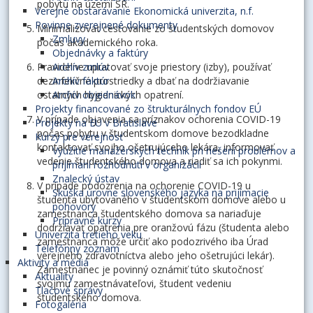
pobytu na území SR.
Verejné obstarávanie Ekonomická univerzita, n.f.
Povinne zverejnené dokumenty
Minimalizovať cestovanie zo študentských domovov
Zmluvy
počas akademického roka.
Objednávky a faktúry
Pravidelne upratovať svoje priestory (izby), používať
Archív zmlúv
dezinfekčné prostriedky a dbať na dodržiavanie
Archív faktúr
ostatných hygienických opatrení.
Archív objednávok
Projekty financované zo štrukturálnych fondov EÚ
V prípade objavenia sa príznakov ochorenia COVID-19
Projekty na EU v Bratislave
počas pobytu v študentskom domove bezodkladne
Kurzy pre verejnosť
kontaktovať svojho ošetrujúceho lekára, informovať
Využitie manažérskych techník pri riešení problémov a
vedenie študentského domova a riadiť sa ich pokynmi.
prijímaní rozhodnutí v organizácii
Znalecký ústav
V prípade podozrenia na ochorenie COVID-19 u
Skúška úrovne slovenského jazyka na prijímacie
študenta ubytovaného v študentskom domove alebo u
pohovory
zamestnanca študentského domova sa nariaďuje
Prípravné kurzy
dodržiavať opatrenia pre oranžovú fázu (študenta alebo
Univerzita tretieho veku
zamestnanca môže určiť ako podozrivého iba Úrad
Telefónny zoznam
verejného zdravotníctva alebo jeho ošetrujúci lekár).
Aktivity a médiá
Zamestnanec je povinný oznámiť túto skutočnosť
Aktuality
svojmu zamestnávateľovi, študent vedeniu
Tlačové správy
študentského domova.
Fotogaléria