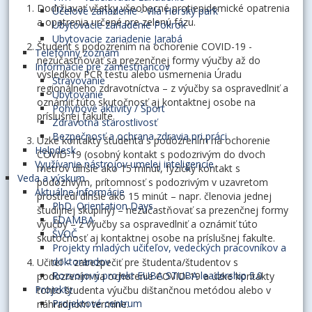
Dodržiavať všetky všeobecné protiepidemické opatrenia
Účelové zariadenie - Vila Horský park
a opatrenia určené pre zelenú fázu.
Ubytovacie zariadenie Pokrok
Ubytovacie zariadenie Jarabá
Študent s podozrením na ochorenie COVID-19 -
Telefónny zoznam
nezúčastňovať sa prezenčnej formy výučby až do
Informácie pre zamestnancov
výsledkov PCR testu alebo usmernenia Úradu
Stravovanie
regionálneho zdravotníctva – z výučby sa ospravedlniť a
Ubytovanie
oznámiť túto skutočnosť aj kontaktnej osobe na
Pohybové aktivity / Šport
príslušnej fakulte.
Zdravotná starostlivosť
Bezpečnosť a ochrana zdravia pri práci
Úzke kontakty študenta s podozrením na ochorenie
Helpdesk
COVID-19 (osobný kontakt s podozrivým do dvoch
Využívanie nástrojov umelej inteligencie
metrov dlhšie ako 15 minút, fyzický kontakt s
Veda a výskum
podozrivým, prítomnosť s podozrivým v uzavretom
Aktuálne informácie
prostredí dlhšie ako 15 minút – napr. členovia jednej
PhD. Orientation Days
študijnej skupiny) – nezúčastňovať sa prezenčnej formy
EDAMBA
výučby – z výučby sa ospravedlniť a oznámiť túto
ŠVOČ
skutočnosť aj kontaktnej osobe na príslušnej fakulte.
Projekty mladých učiteľov, vedeckých pracovníkov a
doktorandov
Učiteľ – zabezpečiť pre študenta/študentov s
Rozvojový projekt EUBA STUBA leadership 5.0
podozrením na ochorenie COVID-19 a úzke kontakty
Projekty
tohto študenta výučbu dištančnou metódou alebo v
Projektové centrum
náhradnom termíne.