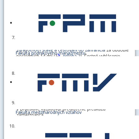
riaditeľkám študentských domovov, ostatní zamestnanci
svojmu nadriadenému. V prípade, že zamestnanec alebo
interný doktorand vycestuje po 15. septembri 2020 do
zahraničia, po návrate je povinný vyplniť a odovzdať
dotazník aj opakovane.
Všetkým študentom všetkých stupňov štúdia v prvom
týždni výučby vyplniť a odovzdať
čestné vyhlásenie o
zdravotnom stave a cestovaní do zahraničia
za obdobie
Fakulta podnikového manažmentu
posledných 14 dní (
príloha 2
). Čestné vyhlásenie
odovzdať na študijnom oddelení príslušnej fakulty.
Pri ubytovaní sa v študentských domovoch všetkým
ubytovaným študentom vyplniť a odovzdať čestné
vyhlásenie o zdravotnom stave a o cestovaní do
zahraničia za obdobie posledných 14 dní (
príloha 2
).
Od všetkých zamestnancov, vstupujúcich do budovy EU
v Bratislave vyžadovať predloženie preukazu
Fakulta medzinárodných vzťahov
zamestnanca.
Od všetkých študentov, vstupujúcich do budovy EU v
Bratislave vyžadovať predloženie preukazu študenta.