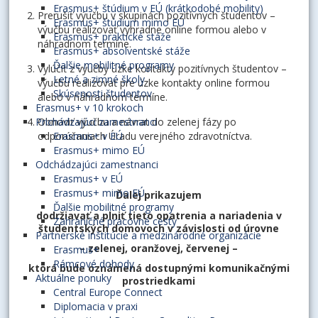
Erasmus+ štúdium v EÚ (krátkodobé mobility)
Prerušiť výučbu v skupinách pozitívnych študentov –
Erasmus+ štúdium mimo EÚ
výučbu realizovať výhradne online formou alebo v
Erasmus+ praktické stáže
náhradnom termíne.
Erasmus+ absolventské stáže
Ďalšie mobilitné programy
Vylúčiť z výučby úzke kontakty pozitívnych študentov –
Letné a zimné školy
výučbu realizovať pre úzke kontakty online formou
Skúsenosti študentov
alebo v náhradnom termíne.
Erasmus+ v 10 krokoch
Obnoviť výučbu a návrat do zelenej fázy po
Prichádzajúci zamestnanci
odporúčaniach Úradu verejného zdravotníctva.
Erasmus+ v EÚ
Erasmus+ mimo EÚ
Odchádzajúci zamestnanci
Erasmus+ v EÚ
Erasmus+ mimo EÚ
Ďalej prikazujem
Ďalšie mobilitné programy
dodržiavať a plniť tieto opatrenia a nariadenia v
Zahraničné pracovné cesty
študentských domovoch v závislosti od úrovne
Partnerské inštitúcie a medzinárodné organizácie
– zelenej, oranžovej, červenej –
Erasmus+
Rámcové dohody
ktorá bude oznámená dostupnými komunikačnými
Aktuálne ponuky
prostriedkami
Central Europe Connect
Diplomacia v praxi