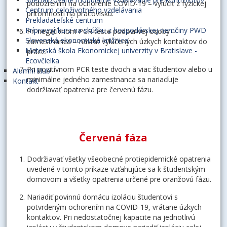
podozrením na ochorenie COVID-19 – vylúčiť z fyzickej
Centrum celoživotného vzdelávania
prítomnosti na pracovisku.
Prekladateľské centrum
Prípravný kurz na skúšku z hospodárskej nemčiny PWD
Pri negatívnom PCR teste podozrivej osoby –
Slovenská ekonomická knižnica
zamestnanca – návrat vylúčených úzkych kontaktov do
Materská škola Ekonomickej univerzity v Bratislave -
práce.
Ecovčielka
Pri pozitívnom PCR teste dvoch a viac študentov alebo u
Alumni klub
minimálne jedného zamestnanca sa nariaďuje
Kontakt
dodržiavať opatrenia pre červenú fázu.
Červená fáza
Dodržiavať všetky všeobecné protiepidemické opatrenia
uvedené v tomto príkaze vzťahujúce sa k študentským
domovom a všetky opatrenia určené pre oranžovú fázu.
Nariadiť povinnú domácu izoláciu študentovi s
potvrdeným ochorením na COVID-19, vrátane úzkych
kontaktov. Pri nedostatočnej kapacite na jednotlivú