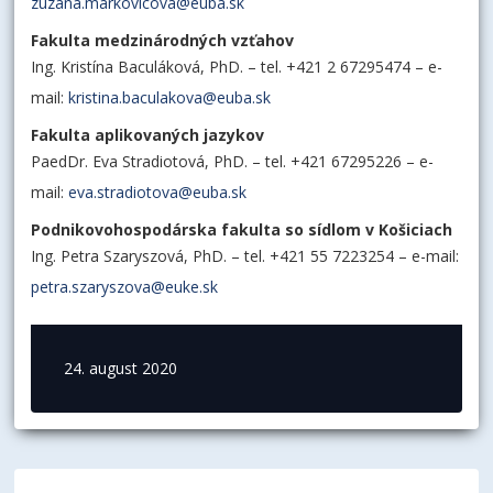
zuzana.markovicova@euba.sk
Fakulta medzinárodných vzťahov
Ing. Kristína Baculáková, PhD. – tel. +421 2 67295474 – e-
mail:
kristina.baculakova@euba.sk
Fakulta aplikovaných jazykov
PaedDr. Eva Stradiotová, PhD. – tel. +421 67295226 – e-
mail:
eva.stradiotova@euba.sk
Podnikovohospodárska fakulta so sídlom v Košiciach
Ing. Petra Szaryszová, PhD. – tel. +421 55 7223254 – e-mail:
petra.szaryszova@euke.sk
24. august 2020