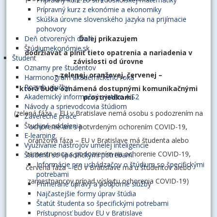
Prípravný kurz z ekonómie a ekonomiky
Skúška úrovne slovenského jazyka na prijímacie
pohovory
Ďalej prikazujem
Deň otvorených dverí
Štúdiumekonómie.sk
dodržiavať a plniť tieto opatrenia a nariadenia v
Študent
závislosti od úrovne
Oznamy pre študentov
– zelenej, oranžovej, červenej –
Harmonogram akademického roka
Rozvrh výučby
ktorá bude oznámená dostupnými komunikačnými
Akademický informačný systém AiS2
prostriedkami
Návody a sprievodcovia štúdiom
(zelená fáza – EU v Bratislave nemá osobu s podozrením na
Záverečné práce
Študijné oddelenia
ochorenie ani s potvrdeným ochorením COVID-19,
E-learning
oranžová fáza – EU v Bratislave má študenta alebo
Využívanie nástrojov umelej inteligencie
zamestnanca s podozrením na ochorenie COVID-19,
Študenti so špecifickými potrebami
Informácie pre uchádzačov o štúdium so špecifickými
červená fáza – EU v Bratislave má u študentov alebo
potrebami
zamestnancov prípad výskytu ochorenia COVID-19)
Primerané úpravy a podporné služby
Najčastejšie formy úprav štúdia
Štatút študenta so špecifickými potrebami
Prístupnosť budov EU v Bratislave