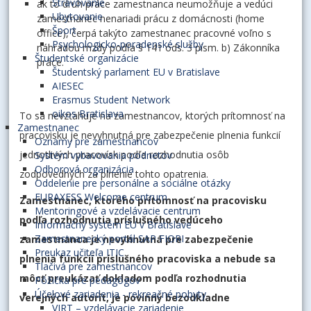
Stravovanie
ak to druh práce zamestnanca neumožňuje a vedúci
Ubytovanie
zamestnanec nenariadi prácu z domácnosti (home
Šport
office), čerpá takýto zamestnanec pracovné voľno s
Psychologicko-poradenské služby
náhradou mzdy podľa § 141 ods. 3 písm. b) Zákonníka
Študentské organizácie
práce.
Študentský parlament EU v Bratislave
AIESEC
Erasmus Student Network
oikos Bratislava
To sa nevzťahuje na zamestnancov, ktorých prítomnosť na
Zamestnanec
pracovisku je nevyhnutná pre zabezpečenie plnenia funkcií
Oznamy pre zamestnancov
jednotlivých pracovísk podľa rozhodnutia osôb
Systém vybavovania podnetov
Odborová organizácia
zodpovedných za plnenie tohto opatrenia.
Oddelenie pre personálne a sociálne otázky
EURAXESS Welcome centrum
Zamestnanec, ktorého prítomnosť na pracovisku
Mentoringové a vzdelávacie centrum
podľa rozhodnutia príslušného vedúceho
Informačný systém EU v Bratislave
Zamestnanecký portál SAP FIORI
zamestnanca je nevyhnutná pre zabezpečenie
Preukaz učiteľa ITIC
plnenia funkcií príslušného pracoviska a nebude sa
Tlačivá pre zamestnancov
môcť preukázať dokladom podľa rozhodnutia
Pôžička pre pedagógov
Účelové zariadenia - rekreačné pobyty
verejných autorít, je
povinný bezodkladne
VIRT – vzdelávacie zariadenie