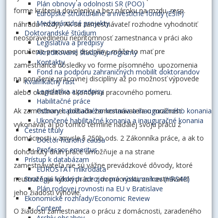
Plán obnovy a odolnosti SR (POO)
forme krátenia dovolenky a bez nároku na mzdu, resp.
Európske štrukturálne a investičné fondy (EŠIF)
Medzinárodné projekty
náhradu mzdy). Ak sa zamestnávateľ rozhodne vyhodnotiť
Doktorandské štúdium
neospravedlnenú neprítomnosť zamestnanca v práci ako
Legislatíva a predpisy
porušenie pracovnej disciplíny, môže to mať pre
Akreditované študijné programy
Kontakty
zamestnanca dôsledky vo forme písomného upozornenia
Fond na podporu zahraničných mobilít doktorandov
na porušenie pracovnej disciplíny až po možnosť výpovede
Kvalifikačný rast
Legislatíva a predpisy
alebo okamžitého skončenia pracovného pomeru.
Habilitačné práce
Ak zamestnanec požiada zamestnávateľa o možnosť
Odbory habilitačného konania a inauguračného konania
Ukončené habilitačné konania a inauguračné konania
vykonávať aj po tomto termíne naďalej svoju prácu z
Čestné tituly
domácnosti v zmysle § 250b ods. 2 Zákonníka práce, a ak to
Doctor honoris causa
Professor emeritus
dohodnutý druh práce umožňuje a na strane
Prístup k databázam
zamestnávateľa nie sú vážne prevádzkové dôvody, ktoré
EUROSTAT mikrodáta
neumožňujú výkon práce z domácnosti, zamestnávateľ
Stratégia ľudských zdrojov pre výskumníkov (HRS4R)
Plán rodovej rovnosti na EU v Bratislave
jeho žiadosti vyhovie.
Ekonomické rozhľady/Economic Review
Content
O žiadosti zamestnanca o prácu z domácnosti, zaradeného
Archív obsahov