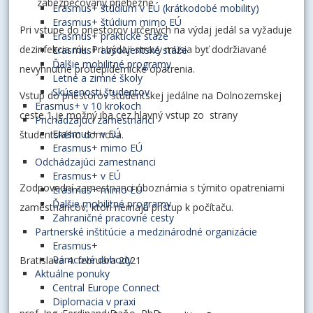
zabezpečovaný priebežne
Erasmus+ štúdium v EÚ (krátkodobé mobility)
Erasmus+ štúdium mimo EÚ
Pri vstupe do priestorov určených na výdaj jedál sa vyžaduje
Erasmus+ praktické stáže
dezinfekcia rúk. Pri výdaji stravy musia byť dodržiavané
Erasmus+ absolventské stáže
Ďalšie mobilitné programy
nevyhnutné protiepidemické opatrenia.
Letné a zimné školy
Skúsenosti študentov
Vstup do priestorov študentskej jedálne na Dolnozemskej
Erasmus+ v 10 krokoch
ceste 1 je možný iba cez hlavný vstup zo strany
Prichádzajúci zamestnanci
Erasmus+ v EÚ
študentského domova.
Erasmus+ mimo EÚ
Odchádzajúci zamestnanci
Erasmus+ v EÚ
Zodpovední zamestnanci oboznámia s týmito opatreniami
Erasmus+ mimo EÚ
Ďalšie mobilitné programy
zamestnancov, ktorí nemajú prístup k počítaču.
Zahraničné pracovné cesty
Partnerské inštitúcie a medzinárodné organizácie
Erasmus+
Rámcové dohody
Bratislava 4. februára 2021
Aktuálne ponuky
Central Europe Connect
Diplomacia v praxi