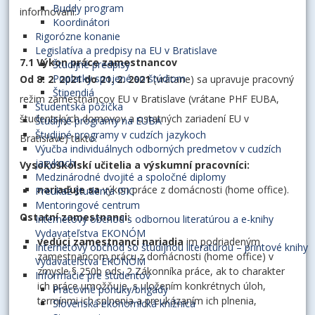
Buddy program
informovaní.
Koordinátori
Rigorózne konanie
Legislatíva a predpisy na EU v Bratislave
7.1 Výkon práce zamestnancov
Študijné predpisy
Poplatky spojené so štúdiom
Od 8. 2. 2021 do 21. 2. 2021
(vrátane) sa upravuje pracovný
Štipendiá
režim zamestnancov EU v Bratislave (vrátane PHF EUBA,
Študentská pôžička
študentských domovov a ostatných zariadení EU v
Študijné programy na EUBA
Študijné programy v cudzích jazykoch
Bratislave) takto:
Výučba individuálnych odborných predmetov v cudzích
jazykoch
Vysokoškolskí učitelia a výskumní pracovníci:
Medzinárodné dvojité a spoločné diplomy
nariaďuje sa
výkon práce z domácnosti (home office).
Preukaz študenta ISIC
Mentoringové centrum
Ostatní zamestnanci:
Internetový obchod s odbornou literatúrou a e-knihy
Vydavateľstva EKONÓM
vedúci zamestnanci
nariadia
im podriadeným
Internetový obchod so študijnou literatúrou – printové knihy
zamestnancom prácu z domácnosti (home office) v
Vydavateľstva EKONÓM
zmysle § 250b ods. 2 Zákonníka práce, ak to charakter
Informácie pre študentov
ich práce umožňuje, s uložením konkrétnych úloh,
Pracovné ponuky/brigády
termínmi ich splnenia a preukázaním ich plnenia,
Slovenská ekonomická knižnica