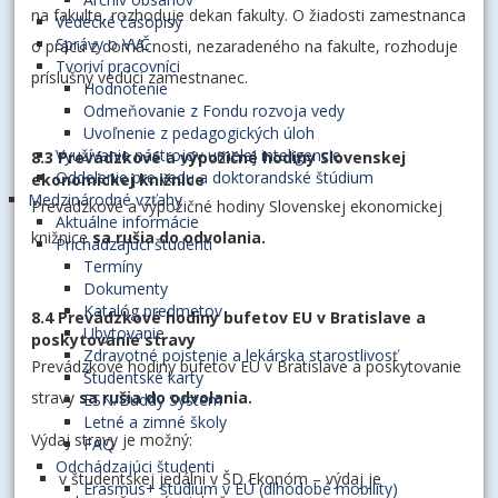
na fakulte, rozhoduje dekan fakulty. O žiadosti zamestnanca
Vedecké časopisy
Správy o VVČ
o prácu z domácnosti, nezaradeného na fakulte, rozhoduje
Tvoriví pracovníci
príslušný vedúci zamestnanec.
Hodnotenie
Odmeňovanie z Fondu rozvoja vedy
Uvoľnenie z pedagogických úloh
Využívanie nástrojov umelej inteligencie
8.3 Prevádzkové a výpožičné hodiny Slovenskej
Oddelenie pre vedu a doktorandské štúdium
ekonomickej knižnice
Medzinárodné vzťahy
Prevádzkové a výpožičné hodiny Slovenskej ekonomickej
Aktuálne informácie
knižnice
sa rušia do odvolania.
Prichádzajúci študenti
Termíny
Dokumenty
Katalóg predmetov
8.4 Prevádzkové hodiny bufetov EU v Bratislave a
Ubytovanie
poskytovanie stravy
Zdravotné poistenie a lekárska starostlivosť
Prevádzkové hodiny bufetov EU v Bratislave a poskytovanie
Študentské karty
stravy
sa rušia do odvolania.
ESN/Buddy System
Letné a zimné školy
Výdaj stravy je možný:
FAQ
Odchádzajúci študenti
v študentskej jedálni v ŠD Ekonóm – výdaj je
Erasmus+ štúdium v EÚ (dlhodobé mobility)