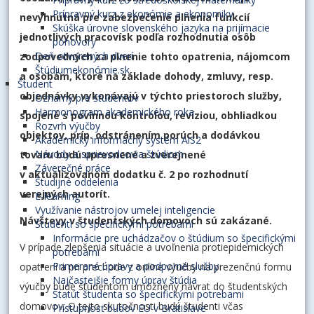
Prípravný kurz z ekonómie a ekonomiky
nevyhnutná pre zabezpečenie plnenia funkcií
Skúška úrovne slovenského jazyka na prijímacie
jednotlivých pracovísk podľa rozhodnutia osôb
pohovory
Deň otvorených dverí
zodpovedných za plnenie tohto opatrenia, nájomcom
Štúdiumekonómie.sk
a osobám, ktoré na základe dohody, zmluvy, resp.
Študent
objednávky vykonávajú v týchto priestoroch služby,
Oznamy pre študentov
Harmonogram akademického roka
spojené s povinnou kontrolou, revíziou, obhliadkou
Rozvrh výučby
objektov, príp. odstránením porúch a dodávkou
Akademický informačný systém AiS2
Návody a sprievodcovia štúdiom
tovaru budú upresnené a zverejnené
Záverečné práce
v aktualizovanom dodatku č. 2 po rozhodnutí
Študijné oddelenia
verejných autorít.
E-learning
Využívanie nástrojov umelej inteligencie
Návštevy v študentských domovoch sú zakázané.
Študenti so špecifickými potrebami
Informácie pre uchádzačov o štúdium so špecifickými
V prípade zlepšenia situácie a uvoľnenia protiepidemických
potrebami
Primerané úpravy a podporné služby
opatrení a pri prechode z online výučby na prezenčnú formu
Najčastejšie formy úprav štúdia
výučby bude študentom umožnený návrat do študentských
Štatút študenta so špecifickými potrebami
domovov. O tejto skutočnosti budú študenti včas
Prístupnosť budov EU v Bratislave