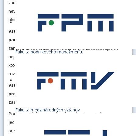
zamestnancov, ktorých prítomnosť na pracovisku je
nevyhnutná podľa rozhodnutia osôb zodpovedných za
plnenie tohto opatrenia.
Vstup do budovy „Školička“ a do telocvične Horský
park sa zakazuje do odvolania
. To sa nevzťahuje na
zamestnancov pracujúcich na zmeny a zabezpečujúcich
Fakulta podnikového manažmentu
nepretržitú prevádzku, prípadne iných zamestnancov,
ktorých prítomnosť na pracovisku je nevyhnutná podľa
rozhodnutia osôb zodpovedných za plnenie tohto opatrenia.
Vstup do rekreačných a ubytovacích zariadení je
predbežne do odvolania povolený iba zamestnancom
zariadenia.
Fakulta medzinárodných vzťahov
Podrobnosti stanovia zamestnanci zodpovední v
jednotlivých rekreačných a ubytovacích zariadeniach za ich
prevádzku.