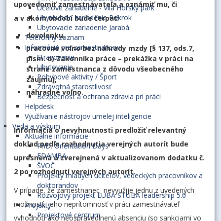
upovedomiť zamestnávateľa a oznámiť mu, či
Účelové zariadenie - Vila Horský park
Ubytovacie zariadenie Pokrok
a v akom období bude čerpať:
Ubytovacie zariadenie Jarabá
dovolenku,
Telefónny zoznam
Informácie pre zamestnancov
pracovné voľno bez náhrady mzdy [§ 137, ods.7,
Stravovanie
písm. d) Zákonníka práce – prekážka v práci na
Ubytovanie
strane zamestnanca z dôvodu všeobecného
Pohybové aktivity / Šport
záujmu],
Zdravotná starostlivosť
náhradné voľno.
Bezpečnosť a ochrana zdravia pri práci
Helpdesk
Využívanie nástrojov umelej inteligencie
Veda a výskum
Informácia o nevyhnutnosti predložiť relevantný
Aktuálne informácie
doklad podľa rozhodnutia verejných autorít bude
PhD. Orientation Days
EDAMBA
upresnená a zverejnená v aktualizovanom dodatku č.
ŠVOČ
2 po rozhodnutí verejných autorít.
Projekty mladých učiteľov, vedeckých pracovníkov a
doktorandov
V prípade, že zamestnanec nevyužije jednu z uvedených
Rozvojový projekt EUBA STUBA leadership 5.0
možností, jeho neprítomnosť v práci zamestnávateľ
Projekty
Projektové centrum
vyhodnotí ako neospravedlnenú absenciu (so sankciami vo