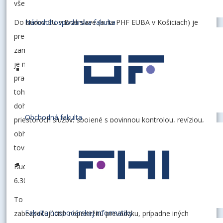
všetkých protiepidemických opatrení.
Do budov EU v Bratislave (a na PHF EUBA v Košiciach) je
Národohospodárska fakulta
predbežne
do odvolania
vstup povolený iba
zamestnancom univerzity, ktorých prítomnosť na pracovisku
je nevyhnutná pre zabezpečenie plnenia funkcií jednotlivých
pracovísk podľa rozhodnutia osôb zodpovedných za plnenie
tohto opatrenia, nájomcom a osobám, ktoré na základe
dohody, zmluvy, resp. objednávky vykonávajú v týchto
Obchodná fakulta
priestoroch služby, spojené s povinnou kontrolou, revíziou,
obhliadkou objektov, príp. odstránením porúch a dodávkou
tovaru.
Budovy EU v Bratislave sú pre zamestnancov prístupné od
6.30 do 18.00 hod.
To sa nevzťahuje na zamestnancov pracujúcich na zmeny a
Fakulta hospodárskej informatiky
zabezpečujúcich nepretržitú prevádzku, prípadne iných