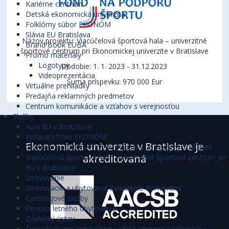
Kariérne centrum
Detská ekonomická univerzita
Folklórny súbor EKONÓM
Slávia EU Bratislava
Názov projektu: Viacúčelová športová hala – univerzitné
Brand Book EUBA
športové centrum pri Ekonomickej univerzite v Bratislave
Promo materiály
Logotypy
Obdobie: 1. 1. 2023 - 31.12.2023
Videoprezentácia
Suma príspevku: 970 000 Eur
Virtuálne prehliadky
Predajňa reklamných predmetov
Centrum komunikácie a vzťahov s verejnosťou
Služby
Aula EU v Bratislave
Vydavateľstvo EKONÓM
Ekonomická univerzita v Bratislave je
Centrum podnikateľských činností a univerzitných služieb
akreditovaná
Viacúčelová športová hala - univerzitné športové centrum pri
EU v Bratislave
Stravovanie
Stravovacie a ubytovacie zariadenie Konventná
Cateringové služby
Ponuka letného ubytovania
Znalecký ústav
Špecializované modulárne vzdelávanie pre kontrolórov