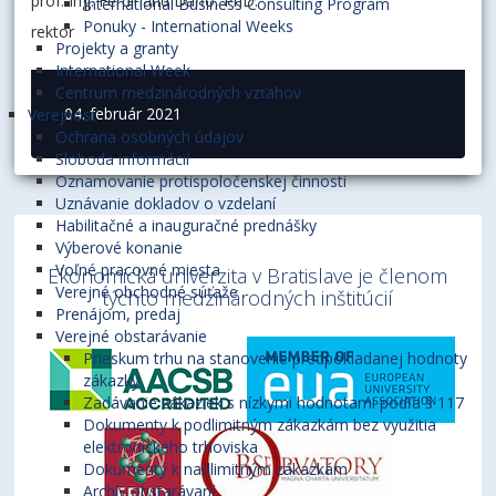
prof. Ing. Ferdinand Daňo, PhD.
International Business Consulting Program
Ponuky - International Weeks
rektor
Projekty a granty
International Week
Centrum medzinárodných vzťahov
04. február 2021
Verejnosť
Ochrana osobných údajov
Sloboda informácií
Oznamovanie protispoločenskej činnosti
Uznávanie dokladov o vzdelaní
Habilitačné a inauguračné prednášky
Výberové konanie
Voľné pracovné miesta
Ekonomická univerzita v Bratislave je členom
Verejné obchodné súťaže
týchto medzinárodných inštitúcií
Prenájom, predaj
Verejné obstarávanie
Prieskum trhu na stanovenie predpokladanej hodnoty
zákazky
Zadávanie zákaziek s nízkymi hodnotami podľa § 117
Dokumenty k podlimitným zákazkám bez využitia
elektronického trhoviska
Dokumenty k nadlimitným zákazkám
Archív obstarávaní