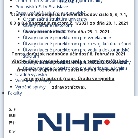
1/2021
,
Centrum na zabezpečenie a podporu kvality
Pracoviská EU v Bratislave
Organizačná štruktúra a pracoviská
ktorým sa upravujú ustanovenia bodov číslo 5, 6, 7.1,
Organizačná štruktúra univerzity
8.3 a 8.4 opatrenia rektora č. 1/2021 zo dňa 20. 1. 2021
Útvary riadené rektorom
Útvary riadené kvestorom
v znení dodatku č. 1 zo dňa 25. 1. 2021 .
Útvary riadené prorektorom pre vzdelávanie
Útvary riadené prorektorom pre rozvoj, kultúru a šport
Útvary riadené prorektorom pre vedu a doktorandské
Tento dodatok nadobúda účinnosť 8. februára 2021.
štúdium
Všetky ďalej uvedené opatrenia a termíny môžu byť
Útvary riadené prorektorom pre medzinárodné vzťahy
Útvary riadené prorektorom pre akreditáciu a kvalitu
zmenené a upravené v závislosti od rozhodnutí
Úradná výveska
verejných autorít (napr. Úradu verejného
Vnútorné predpisy
Výročné správy
zdravotníctva).
Fakulty
5. Prístup do priestorov EU v Bratislave (a na PHF
EUBA v Košiciach)
Pri vstupe do budov EU v Bratislave (a na PHF EUBA v
Košiciach) a pri pohybe v nich sa vyžaduje dodržiavanie