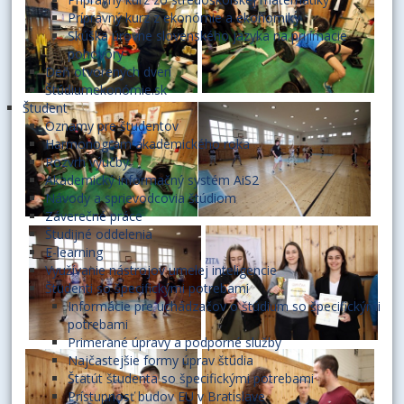
Prípravný kurz z ekonómie a ekonomiky
Skúška úrovne slovenského jazyka na prijímacie
pohovory
Deň otvorených dverí
Štúdiumekonómie.sk
Študent
Oznamy pre študentov
Harmonogram akademického roka
Rozvrh výučby
Akademický informačný systém AiS2
Návody a sprievodcovia štúdiom
Záverečné práce
Študijné oddelenia
E-learning
Využívanie nástrojov umelej inteligencie
Študenti so špecifickými potrebami
Informácie pre uchádzačov o štúdium so špecifickými
potrebami
Primerané úpravy a podporné služby
Najčastejšie formy úprav štúdia
Štatút študenta so špecifickými potrebami
Prístupnosť budov EU v Bratislave