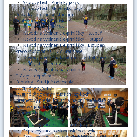
Vzorový test - Anglický jazyk
Vzorový test - Slovenský jazyk
Poplatky spojené so štúdiom
Prihláška na EU v Bratislave
Elektronická prihláška
Návod na vyplnenie e-prihlášky I. stupeň
Návod na vyplnenie e-prihlášky II. stupeň
Návod na vyplnenie e-prihlášky III. stupeň
Prečo študovať na EU v Bratislave
Dôvody prečo študovať na EU v Bratislave
Profily absolventov
Názory študentov na štúdium
Otázky a odpovede
Kontakty - Študijné oddelenia
Študijné programy
Študijné programy v cudzích jazykoch
Internetový predaj literatúry na prijímacie skúšky
Jazyková príprava pre zahraničných študentov
Prípravné kurzy
Prípravný kurz z anglického jazyka
Prípravný kurz z nemeckého jazyka
Prípravný kurz zo slovenského jazyka
Prípravný kurz zo stredoškolskej matematiky