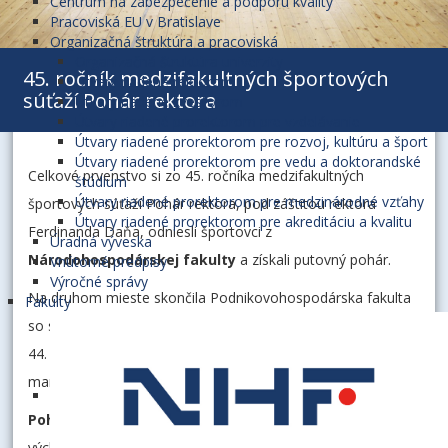
Centrum na zabezpečenie a podporu kvality
Pracoviská EU v Bratislave
Organizačná štruktúra a pracoviská
Organizačná štruktúra univerzity
45. ročník medzifakultných športových
Útvary riadené rektorom
súťaží Pohár rektora
Útvary riadené kvestorom
Útvary riadené prorektorom pre vzdelávanie
Útvary riadené prorektorom pre rozvoj, kultúru a šport
Útvary riadené prorektorom pre vedu a doktorandské
Celkové prvenstvo si zo 45. ročníka medzifakultných
štúdium
Útvary riadené prorektorom pre medzinárodné vzťahy
športových súťaží Pohár rektora, pod záštitou rektora
Útvary riadené prorektorom pre akreditáciu a kvalitu
Ferdinanda Daňa, odniesli športovci z
Úradná výveska
Národohospodárskej fakulty
a získali putovný pohár.
Vnútorné predpisy
Výročné správy
Na druhom mieste skončila Podnikovohospodárska fakulta
Fakulty
so sídlom v Košiciach, ktorej nevyšla obhajoba víťazstva zo
44. ročníka a tretie miesto obsadila Fakulta podnikového
manažmentu.
Pohár rektora
každoročne organizuje Centrum telesnej
výchovy a športu Ekonomickej univerzity v Bratislave v