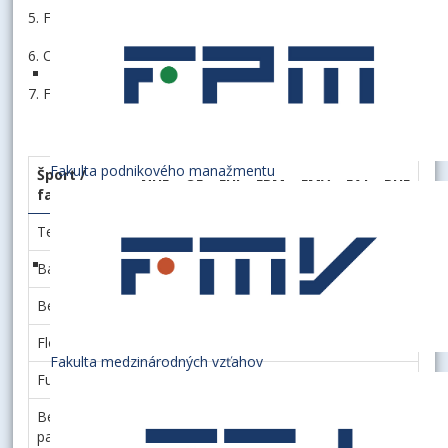
5. Fakulta medzinárodných vzťahov - 25 bodov
6. Obchodná fakulta - 20 bodov
7. Fakulta aplikovaných jazykov - 12 bodov
Fakulta podnikového manažmentu
Šport /
NHF
OF
FHI
FPM
FMV
FAJ
PHF
fakulta
Tenis
6
8
0
5
4
0
0
Basketbal
8
0
6
0
0
0
5
Bedminton
5
2
0
8
4
6
3
Florbal
8
0
0
6
0
0
5
Fakulta medzinárodných vzťahov
Futbal
6
0
5
4
3
0
8
Beh Horským
8
0
5
4
0
0
6
parkom