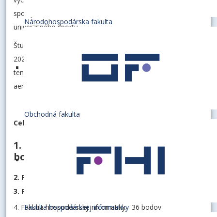
spolupráci s VŠK Ekonóm a Slovenskou asociáciou
Národohospodárska fakulta
univerzitného športu.
Študenti si počas troch dní plných športu (27. - 29. marec
2023), mohli svoje sily zmerať v disciplínach tenis, stolný
tenis, futbal, volejbal, bedminton, florbal, silový trojboj,
aerobik a beh Horským parkom.
Obchodná fakulta
Celkové výsledky podľa fakúlt:
1. Národohospodárska fakulta - 56
bodov
2. Podnikovohospodárska fakulta - 48 bodov
3. Fakulta podnikového manažmentu - 45 bodov
Fakulta hospodárskej informatiky
4. Fakulta hospodárskej informatiky - 36 bodov