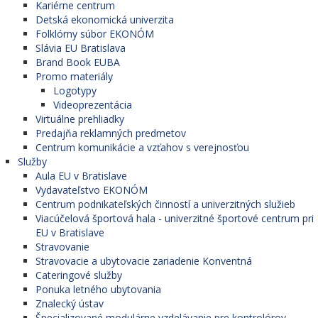
Kariérne centrum
Detská ekonomická univerzita
Folklórny súbor EKONÓM
Slávia EU Bratislava
Brand Book EUBA
Promo materiály
Logotypy
Videoprezentácia
Virtuálne prehliadky
Predajňa reklamných predmetov
Centrum komunikácie a vzťahov s verejnosťou
Služby
Aula EU v Bratislave
Vydavateľstvo EKONÓM
Centrum podnikateľských činností a univerzitných služieb
Viacúčelová športová hala - univerzitné športové centrum pri
EU v Bratislave
Stravovanie
Stravovacie a ubytovacie zariadenie Konventná
Cateringové služby
Ponuka letného ubytovania
Znalecký ústav
Špecializované modulárne vzdelávanie pre kontrolórov