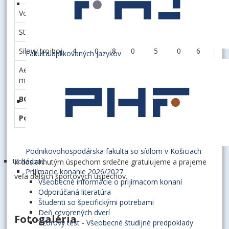
Volejbal
3
4
0
6
8
0
5
Stolný tenis
8
3
6
4
1
2
5
Silový trojboj
4
0
8
0
5
0
6
Fakulta aplikovaných jazykov
Aerobik
0
3
6
8
0
4
5
maratón
BODY
56
20
36
45
25
12
48
Poradie
1.
6.
4.
3.
5.
7.
2.
Podnikovohospodárska fakulta so sídlom v Košiciach
Uchádzač
K dosiahnutým úspechom srdečne gratulujeme a prajeme
Prijímacie konanie 2026/2027
veľa ďalších športových úspechov.
Všeobecné informácie o prijímacom konaní
Odporúčaná literatúra
Študenti so špecifickými potrebami
Deň otvorených dverí
Fotogaléria
Vzorový test - Všeobecné študijné predpoklady