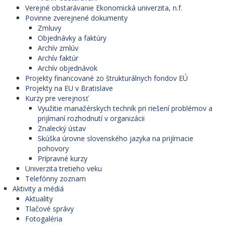
Verejné obstarávanie Ekonomická univerzita, n.f.
Povinne zverejnené dokumenty
Zmluvy
Objednávky a faktúry
Archív zmlúv
Archív faktúr
Archív objednávok
Projekty financované zo štrukturálnych fondov EÚ
Projekty na EU v Bratislave
Kurzy pre verejnosť
Využitie manažérskych techník pri riešení problémov a
prijímaní rozhodnutí v organizácii
Znalecký ústav
Skúška úrovne slovenského jazyka na prijímacie
pohovory
Prípravné kurzy
Univerzita tretieho veku
Telefónny zoznam
Aktivity a médiá
Aktuality
Tlačové správy
Fotogaléria