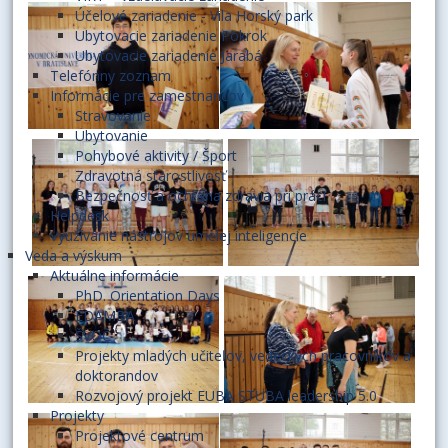
Účelové zariadenie - Vila Horský park
Ubytovacie zariadenie Pokrok
Ubytovacie zariadenie Jarabá
Telefónny zoznam
Informácie pre zamestnancov
Stravovanie
Ubytovanie
Pohybové aktivity / Šport
Zdravotná starostlivosť
Bezpečnosť a ochrana zdravia pri práci
Helpdesk
Využívanie nástrojov umelej inteligencie
Veda a výskum
Aktuálne informácie
PhD. Orientation Days
EDAMBA
ŠVOČ
Projekty mladých učiteľov, vedeckých pracovníkov a
doktorandov
Rozvojový projekt EUBA STUBA leadership 5.0
Projekty
Projektové centrum