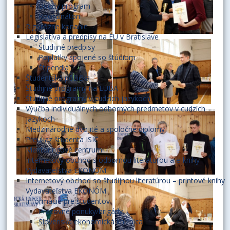
Buddy program
Koordinátori
Rigorózne konanie
Legislatíva a predpisy na EU v Bratislave
Študijné predpisy
Poplatky spojené so štúdiom
Štipendiá
Študentská pôžička
Študijné programy na EUBA
Študijné programy v cudzích jazykoch
Výučba individuálnych odborných predmetov v cudzích
jazykoch
Medzinárodné dvojité a spoločné diplomy
Preukaz študenta ISIC
Mentoringové centrum
Internetový obchod s odbornou literatúrou a e-knihy
Vydavateľstva EKONÓM
Internetový obchod so študijnou literatúrou – printové knihy
Vydavateľstva EKONÓM
Informácie pre študentov
Pracovné ponuky/brigády
Slovenská ekonomická knižnica