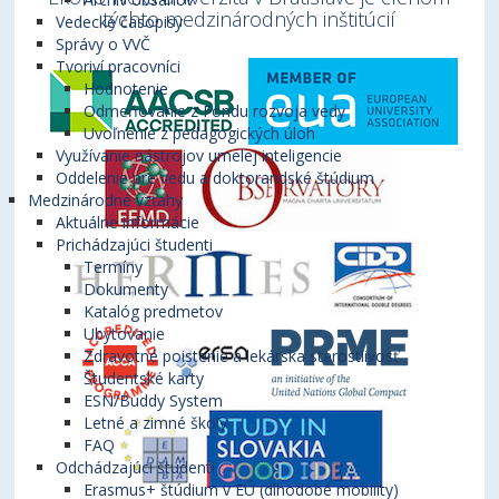
týchto medzinárodných inštitúcií
Vedecké časopisy
Správy o VVČ
Tvoriví pracovníci
Hodnotenie
Odmeňovanie z Fondu rozvoja vedy
Uvoľnenie z pedagogických úloh
Využívanie nástrojov umelej inteligencie
Oddelenie pre vedu a doktorandské štúdium
Medzinárodné vzťahy
Aktuálne informácie
Prichádzajúci študenti
Termíny
Dokumenty
Katalóg predmetov
Ubytovanie
Zdravotné poistenie a lekárska starostlivosť
Študentské karty
ESN/Buddy System
Letné a zimné školy
FAQ
Odchádzajúci študenti
Erasmus+ štúdium v EÚ (dlhodobé mobility)