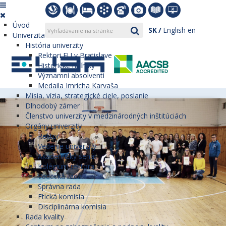
Úvod
SK
English
en
Univerzita
História univerzity
Rektori EU v Bratislave
Historické míľniky
Významní absolventi
Medaila Imricha Karvaša
Misia, vízia, strategické ciele, poslanie
Dlhodobý zámer
Členstvo univerzity v medzinárodných inštitúciách
Orgány univerzity
Rektor
Vedenie univerzity
Akademický senát
Kolégium rektora
Vedecká rada
Správna rada
Etická komisia
Disciplinárna komisia
Rada kvality