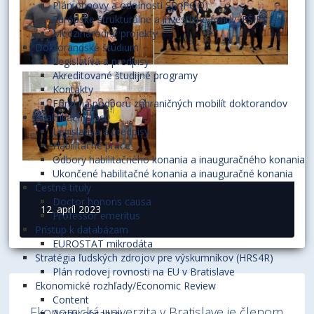
Plán obnovy a odolnosti SR (POO)
Európske štrukturálne a investičné fondy (EŠIF)
Medzinárodné projekty
Doktorandské štúdium
Legislatíva a predpisy
Akreditované študijné programy
Kontakty
Fond na podporu zahraničných mobilít doktorandov
Kvalifikačný rast
Legislatíva a predpisy
Habilitačné práce
Odbory habilitačného konania a inauguračného konania
Ukončené habilitačné konania a inauguračné konania
Čestné tituly
Doctor honoris causa
12. apríl 2023
Professor emeritus
Prístup k databázam
EUROSTAT mikrodáta
Stratégia ľudských zdrojov pre výskumníkov (HRS4R)
Plán rodovej rovnosti na EU v Bratislave
Ekonomické rozhľady/Economic Review
Content
Ekonomická univerzita v Bratislave je členom
Archív obsahov