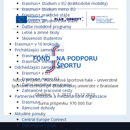
Erasmus+ štúdium v EÚ (krátkodobé mobility)
Erasmus+ štúdium mimo EÚ
Erasmus+ praktické stáže
Erasmus+ absolventské stáže
Ďalšie mobilitné programy
Letné a zimné školy
Skúsenosti študentov
Erasmus+ v 10 krokoch
Prichádzajúci zamestnanci
Erasmus+ v EÚ
Erasmus+ mimo EÚ
Odchádzajúci zamestnanci
Erasmus+ v EÚ
Erasmus+ mimo EÚ
Názov projektu: Viacúčelová športová hala – univerzitné
Ďalšie mobilitné programy
športové centrum pri Ekonomickej univerzite v Bratislave
Zahraničné pracovné cesty
Obdobie: 1. 1. 2023 - 31.12.2023
Partnerské inštitúcie a medzinárodné organizácie
Erasmus+
Suma príspevku: 970 000 Eur
Rámcové dohody
Aktuálne ponuky
Central Europe Connect
Diplomacia v praxi