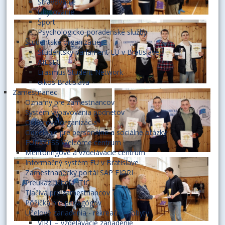
Stravovanie
Ubytovanie
Šport
Psychologicko-poradenské služby
Študentské organizácie
Študentský parlament EU v Bratislave
AIESEC
Erasmus Student Network
oikos Bratislava
Zamestnanec
Oznamy pre zamestnancov
Systém vybavovania podnetov
Odborová organizácia
Oddelenie pre personálne a sociálne otázky
EURAXESS Welcome centrum
Mentoringové a vzdelávacie centrum
Informačný systém EU v Bratislave
Zamestnanecký portál SAP FIORI
Preukaz učiteľa ITIC
Tlačivá pre zamestnancov
Pôžička pre pedagógov
Účelové zariadenia - rekreačné pobyty
VIRT – vzdelávacie zariadenie