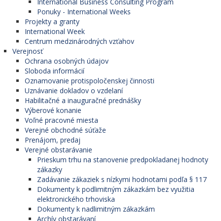
International Business Consulting Program
Ponuky - International Weeks
Projekty a granty
International Week
Centrum medzinárodných vzťahov
Verejnosť
Ochrana osobných údajov
Sloboda informácií
Oznamovanie protispoločenskej činnosti
Uznávanie dokladov o vzdelaní
Habilitačné a inauguračné prednášky
Výberové konanie
Voľné pracovné miesta
Verejné obchodné súťaže
Prenájom, predaj
Verejné obstarávanie
Prieskum trhu na stanovenie predpokladanej hodnoty
zákazky
Zadávanie zákaziek s nízkymi hodnotami podľa § 117
Dokumenty k podlimitným zákazkám bez využitia
elektronického trhoviska
Dokumenty k nadlimitným zákazkám
Archív obstarávaní