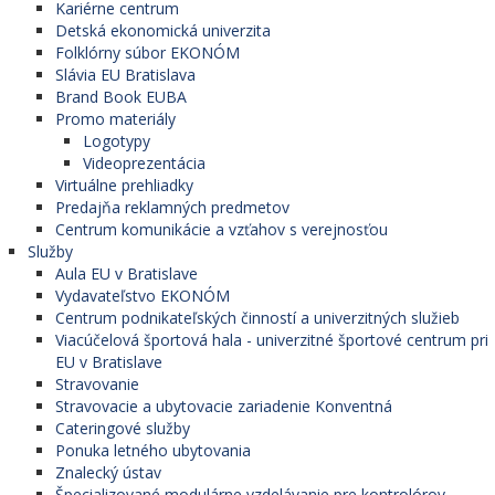
Kariérne centrum
Detská ekonomická univerzita
Folklórny súbor EKONÓM
Slávia EU Bratislava
Brand Book EUBA
Promo materiály
Logotypy
Videoprezentácia
Virtuálne prehliadky
Predajňa reklamných predmetov
Centrum komunikácie a vzťahov s verejnosťou
Služby
Aula EU v Bratislave
Vydavateľstvo EKONÓM
Centrum podnikateľských činností a univerzitných služieb
Viacúčelová športová hala - univerzitné športové centrum pri
EU v Bratislave
Stravovanie
Stravovacie a ubytovacie zariadenie Konventná
Cateringové služby
Ponuka letného ubytovania
Znalecký ústav
Špecializované modulárne vzdelávanie pre kontrolórov