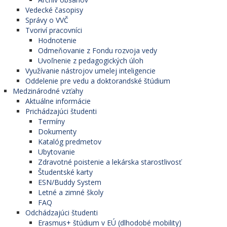
Vedecké časopisy
Správy o VVČ
Tvoriví pracovníci
Hodnotenie
Odmeňovanie z Fondu rozvoja vedy
Uvoľnenie z pedagogických úloh
Využívanie nástrojov umelej inteligencie
Oddelenie pre vedu a doktorandské štúdium
Medzinárodné vzťahy
Aktuálne informácie
Prichádzajúci študenti
Termíny
Dokumenty
Katalóg predmetov
Ubytovanie
Zdravotné poistenie a lekárska starostlivosť
Študentské karty
ESN/Buddy System
Letné a zimné školy
FAQ
Odchádzajúci študenti
Erasmus+ štúdium v EÚ (dlhodobé mobility)