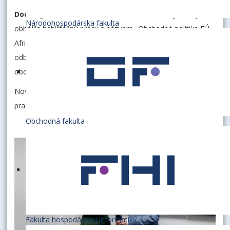
Doc. Ing. Ľubica Zubaľová, PhD.
, z Obchodnej fakulty,
Národohospodárska fakulta
obhájila habilitačnú prácu s názvom „Obchodná politika EÚ -
Afrika, Karibik a Tichomorie a indicko-tichomorský región“ v
odbore habilitačného konania a inauguračného konania
obchod a marketing.
Novovymenovaným docentkám srdečne blahoželáme a
prajeme veľa pracovných úspechov.
Obchodná fakulta
Fakulta hospodárskej informatiky