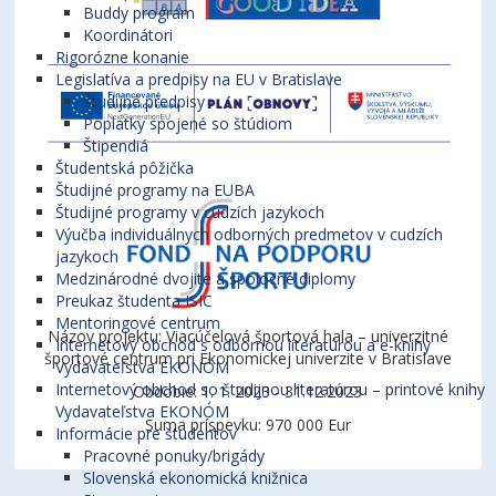
Buddy program
Koordinátori
Rigorózne konanie
Legislatíva a predpisy na EU v Bratislave
Študijné predpisy
Poplatky spojené so štúdiom
Štipendiá
Študentská pôžička
Študijné programy na EUBA
Študijné programy v cudzích jazykoch
Výučba individuálnych odborných predmetov v cudzích
jazykoch
Medzinárodné dvojité a spoločné diplomy
Preukaz študenta ISIC
Mentoringové centrum
Názov projektu: Viacúčelová športová hala – univerzitné
Internetový obchod s odbornou literatúrou a e-knihy
športové centrum pri Ekonomickej univerzite v Bratislave
Vydavateľstva EKONÓM
Internetový obchod so študijnou literatúrou – printové knihy
Obdobie: 1. 1. 2023 - 31.12.2023
Vydavateľstva EKONÓM
Suma príspevku: 970 000 Eur
Informácie pre študentov
Pracovné ponuky/brigády
Slovenská ekonomická knižnica