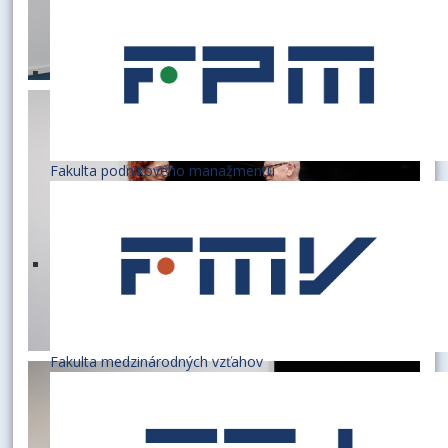
Fakulta podnikového manažmentu
Fakulta medzinárodných vzťahov