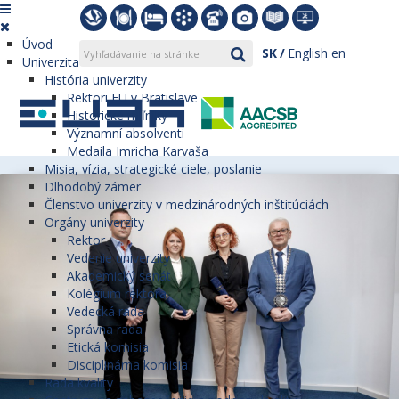
Úvod
SK
English
en
Univerzita
História univerzity
Rektori EU v Bratislave
Historické míľniky
Významní absolventi
Medaila Imricha Karvaša
Misia, vízia, strategické ciele, poslanie
Dlhodobý zámer
Členstvo univerzity v medzinárodných inštitúciách
Orgány univerzity
Rektor
Vedenie univerzity
Akademický senát
Kolégium rektora
Vedecká rada
Správna rada
Etická komisia
Disciplinárna komisia
Rada kvality