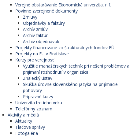
Verejné obstarávanie Ekonomická univerzita, n.f.
Povinne zverejnené dokumenty
Zmluvy
Objednávky a faktúry
Archív zmlúv
Archív faktúr
Archív objednávok
Projekty financované zo štrukturálnych fondov EÚ
Projekty na EU v Bratislave
Kurzy pre verejnosť
Využitie manažérskych techník pri riešení problémov a
prijímaní rozhodnutí v organizácii
Znalecký ústav
Skúška úrovne slovenského jazyka na prijímacie
pohovory
Prípravné kurzy
Univerzita tretieho veku
Telefónny zoznam
Aktivity a médiá
Aktuality
Tlačové správy
Fotogaléria