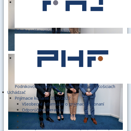
Fakulta aplikovaných jazykov
Podnikovohospodárska fakulta so sídlom v Košiciach
Uchádzač
Prijímacie konanie 2026/2027
Všeobecné informácie o prijímacom konaní
Odporúčaná literatúra
Študenti so špecifickými potrebami
Deň otvorených dverí
Vzorový test - Všeobecné študijné predpoklady