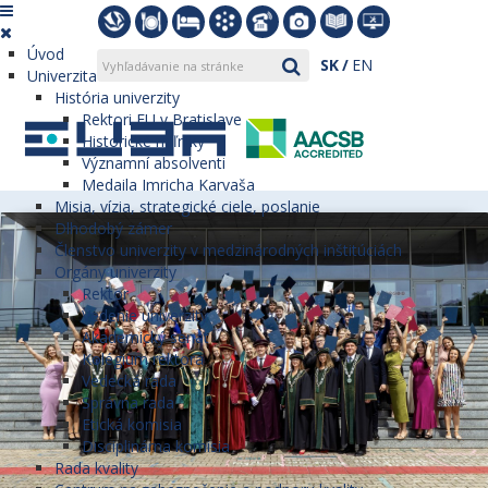
Úvod
SK
EN
Univerzita
História univerzity
Rektori EU v Bratislave
Historické míľniky
Významní absolventi
Medaila Imricha Karvaša
Misia, vízia, strategické ciele, poslanie
Dlhodobý zámer
Členstvo univerzity v medzinárodných inštitúciách
Orgány univerzity
Rektor
Vedenie univerzity
Akademický senát
Kolégium rektora
Vedecká rada
Správna rada
Etická komisia
Disciplinárna komisia
Rada kvality