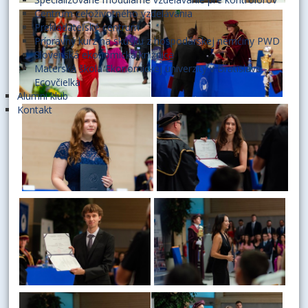
Centrum celoživotného vzdelávania
Prekladateľské centrum
Prípravný kurz na skúšku z hospodárskej nemčiny PWD
Slovenská ekonomická knižnica
Materská škola Ekonomickej univerzity v Bratislave -
Ecovčielka
Alumni klub
Kontakt