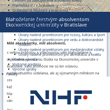
Centrum na zabezpečenie a podporu kvality
Pracoviská EU v Bratislave
Organizačná štruktúra a pracoviská
Organizačná štruktúra univerzity
Blahoželanie čerstvým absolventom
Útvary riadené rektorom
Ekonomickej univerzity v Bratislave
Útvary riadené kvestorom
Útvary riadené prorektorom pre vzdelávanie
Útvary riadené prorektorom pre rozvoj, kultúru a šport
Útvary riadené prorektorom pre vedu a doktorandské
Milé absolventky, milí absolventi,
štúdium
Útvary riadené prorektorom pre medzinárodné vzťahy
s veľkou hrdosťou a srdečnosťou vám blahoželáme k
Útvary riadené prorektorom pre akreditáciu a kvalitu
úspešnému ukončeniu štúdia na Ekonomickej univerzite v
Úradná výveska
Vnútorné predpisy
Bratislave. Vaše promócie nie sú len oslavou
Výročné správy
nadobudnutého vzdelania, ale aj významným míľnikom na
Fakulty
ceste osobnostného a profesionálneho dozrievania. Za
každým diplomom sa ukrývajú roky vytrvalosti, práce,
hľadania, rozhodnutí i sebaprekonávania. Tento úspech patrí
vám a vašim blízkym, ktorí vás počas štúdia podporovali.
Počas svojho akademického pôsobenia ste prešli náročným