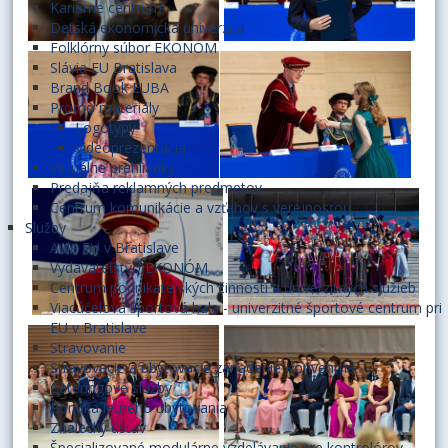
Kariérne centrum
Detská ekonomická univerzita
Folklórny súbor EKONÓM
Slávia EU Bratislava
Brand Book EUBA
Promo materiály
Logotypy
Videoprezentácia
Virtuálne prehliadky
Predajňa reklamných predmetov
Centrum komunikácie a vzťahov s verejnosťou
Služby
Aula EU v Bratislave
Vydavateľstvo EKONÓM
Centrum podnikateľských činností a univerzitných služieb
Viacúčelová športová hala - univerzitné športové centrum pri
EU v Bratislave
Stravovanie
Stravovacie a ubytovacie zariadenie Konventná
Cateringové služby
Ponuka letného ubytovania
Znalecký ústav
Špecializované modulárne vzdelávanie pre kontrolórov