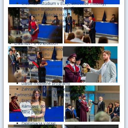
Erasmus+ štúdium v EÚ (krátkodobé mobility)
Erasmus+ štúdium mimo EÚ
Erasmus+ praktické stáže
Erasmus+ absolventské stáže
Ďalšie mobilitné programy
Letné a zimné školy
Skúsenosti študentov
Erasmus+ v 10 krokoch
Prichádzajúci zamestnanci
Erasmus+ v EÚ
Erasmus+ mimo EÚ
Odchádzajúci zamestnanci
Erasmus+ v EÚ
Erasmus+ mimo EÚ
Ďalšie mobilitné programy
Zahraničné pracovné cesty
Partnerské inštitúcie a medzinárodné organizácie
Erasmus+
Rámcové dohody
Aktuálne ponuky
Central Europe Connect
Diplomacia v praxi