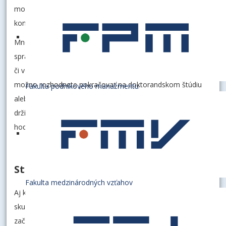
mohli objaviť svoj potenciál, formovať identitu a budovať
kontakty, ktoré pretrvajú aj za múrmi univerzity.
Mnohých z vás čaká pôsobenie v biznise, vo verejnej
správe, v medzinárodných inštitúciách, neziskovom sektore
či vo vlastných podnikateľských projektoch. Niektorí sa
možno rozhodnete pokračovať na doktorandskom štúdiu
Fakulta podnikového manažmentu
alebo v zahraničí. Nech už bude vaša cesta akákoľvek,
držíme vám palce a prajeme, aby ste zostali verní svojim
hodnotám a boli aktívnymi spolutvorcami lepšej budúcnosti.
Ste navždy súčasťou EUBA
Fakulta medzinárodných vzťahov
Aj keď opúšťate prednáškové miestnosti a seminárne
skupiny, vzťah s univerzitou sa tým nekončí. Naopak –
začína sa nová forma partnerstva. Ako absolventi