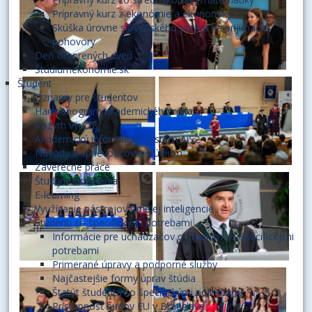
Prípravný kurz z ekonómie a ekonomiky
Skúška úrovne slovenského jazyka na prijímacie
pohovory
Deň otvorených dverí
Štúdiumekonómie.sk
Študent
Oznamy pre študentov
Harmonogram akademického roka
Rozvrh výučby
Akademický informačný systém AiS2
Návody a sprievodcovia štúdiom
Záverečné práce
Študijné oddelenia
E-learning
Využívanie nástrojov umelej inteligencie
Študenti so špecifickými potrebami
Informácie pre uchádzačov o štúdium so špecifickými
potrebami
Primerané úpravy a podporné služby
Najčastejšie formy úprav štúdia
Štatút študenta so špecifickými potrebami
Prístupnosť budov EU v Bratislave