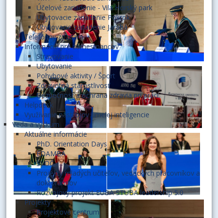
Účelové zariadenie - Vila Horský park
Ubytovacie zariadenie Pokrok
Ubytovacie zariadenie Jarabá
Telefónny zoznam
Informácie pre zamestnancov
Stravovanie
Ubytovanie
Pohybové aktivity / Šport
Zdravotná starostlivosť
Bezpečnosť a ochrana zdravia pri práci
Helpdesk
Využívanie nástrojov umelej inteligencie
Veda a výskum
Aktuálne informácie
PhD. Orientation Days
EDAMBA
ŠVOČ
Projekty mladých učiteľov, vedeckých pracovníkov a
doktorandov
Rozvojový projekt EUBA STUBA leadership 5.0
Projekty
Projektové centrum