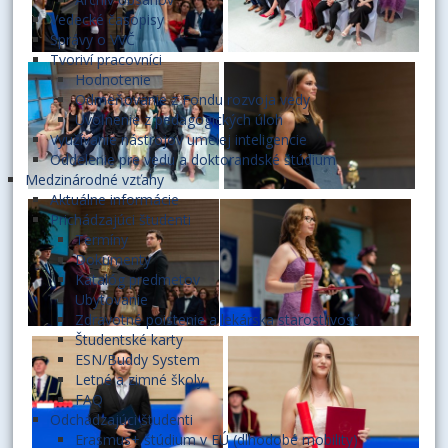
Vedecké časopisy
Správy o VVČ
Tvoriví pracovníci
Hodnotenie
Odmeňovanie z Fondu rozvoja vedy
Uvoľnenie z pedagogických úloh
Využívanie nástrojov umelej inteligencie
Oddelenie pre vedu a doktorandské štúdium
Medzinárodné vzťahy
Aktuálne informácie
Prichádzajúci študenti
Termíny
Dokumenty
Katalóg predmetov
Ubytovanie
Zdravotné poistenie a lekárska starostlivosť
Študentské karty
ESN/Buddy System
Letné a zimné školy
FAQ
Odchádzajúci študenti
Erasmus+ štúdium v EÚ (dlhodobé mobility)