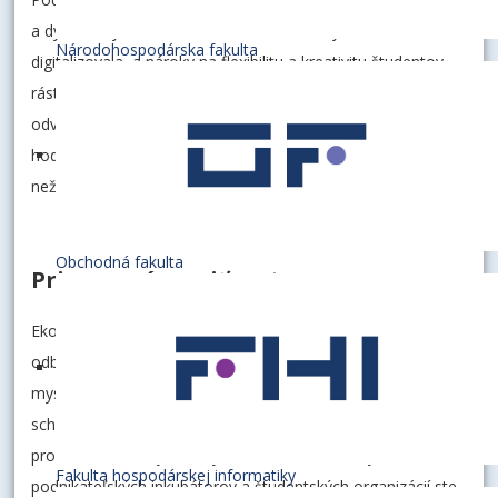
a dynamickým obdobím – svet sa menil, výučba sa
Národohospodárska fakulta
digitalizovala, a nároky na flexibilitu a kreativitu študentov
rástli. No vy ste obstáli. Preukázali ste zodpovednosť,
odvahu myslieť inak, chuť posúvať hranice a ochotu tvoriť
hodnoty. Práve tieto kvality dnes spoločnosť potrebuje viac
než kedykoľvek predtým.
Obchodná fakulta
Pripravení meniť svet
Ekonomická univerzita v Bratislave vás pripravila nielen po
odbornej stránke. Veríme, že ste si osvojili aj kritické
myslenie, interdisciplinárny pohľad, jazykové kompetencie,
schopnosť spolupráce a rešpektu voči diverzite názorov. V
prostredí fakúlt, výskumných centier, zahraničných mobilít,
Fakulta hospodárskej informatiky
podnikateľských inkubátorov a študentských organizácií ste