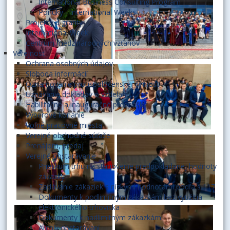
International Business Consulting Program
Ponuky - International Weeks
Projekty a granty
International Week
Centrum medzinárodných vzťahov
Verejnosť
Ochrana osobných údajov
Sloboda informácií
Oznamovanie protispoločenskej činnosti
Uznávanie dokladov o vzdelaní
Habilitačné a inauguračné prednášky
Výberové konanie
Voľné pracovné miesta
Verejné obchodné súťaže
Prenájom, predaj
Verejné obstarávanie
Prieskum trhu na stanovenie predpokladanej hodnoty
zákazky
Zadávanie zákaziek s nízkymi hodnotami podľa § 117
Dokumenty k podlimitným zákazkám bez využitia
elektronického trhoviska
Dokumenty k nadlimitným zákazkám
Archív obstarávaní