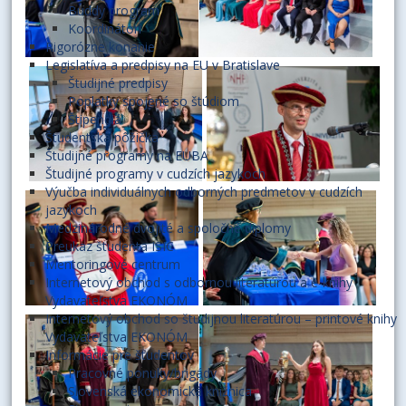
Buddy program
Koordinátori
Rigorózne konanie
Legislatíva a predpisy na EU v Bratislave
Študijné predpisy
Poplatky spojené so štúdiom
Štipendiá
Študentská pôžička
Študijné programy na EUBA
Študijné programy v cudzích jazykoch
Výučba individuálnych odborných predmetov v cudzích
jazykoch
Medzinárodné dvojité a spoločné diplomy
Preukaz študenta ISIC
Mentoringové centrum
Internetový obchod s odbornou literatúrou a e-knihy
Vydavateľstva EKONÓM
Internetový obchod so študijnou literatúrou – printové knihy
Vydavateľstva EKONÓM
Informácie pre študentov
Pracovné ponuky/brigády
Slovenská ekonomická knižnica