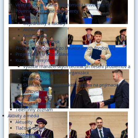
Verejné obstarávanie Ekonomická univerzita, n.f.
Povinne zverejnené dokumenty
Zmluvy
Objednávky a faktúry
Archív zmlúv
Archív faktúr
Archív objednávok
Projekty financované zo štrukturálnych fondov EÚ
Projekty na EU v Bratislave
Kurzy pre verejnosť
Využitie manažérskych techník pri riešení problémov a
prijímaní rozhodnutí v organizácii
Znalecký ústav
Skúška úrovne slovenského jazyka na prijímacie
pohovory
Prípravné kurzy
Univerzita tretieho veku
Telefónny zoznam
Aktivity a médiá
Aktuality
Tlačové správy
Fotogaléria