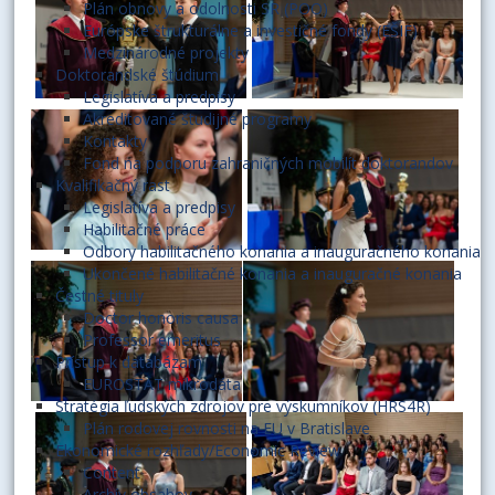
Plán obnovy a odolnosti SR (POO)
Európske štrukturálne a investičné fondy (EŠIF)
Medzinárodné projekty
Doktorandské štúdium
Legislatíva a predpisy
Akreditované študijné programy
Kontakty
Fond na podporu zahraničných mobilít doktorandov
Kvalifikačný rast
Legislatíva a predpisy
Habilitačné práce
Odbory habilitačného konania a inauguračného konania
Ukončené habilitačné konania a inauguračné konania
Čestné tituly
Doctor honoris causa
Professor emeritus
Prístup k databázam
EUROSTAT mikrodáta
Stratégia ľudských zdrojov pre výskumníkov (HRS4R)
Plán rodovej rovnosti na EU v Bratislave
Ekonomické rozhľady/Economic Review
Content
Archív obsahov