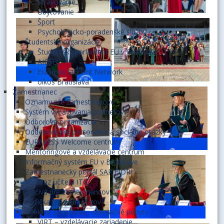
Stravovanie
Ubytovanie
Šport
Psychologicko-poradenské služby
Študentské organizácie
Študentský parlament EU v Bratislave
AIESEC
Erasmus Student Network
oikos Bratislava
Zamestnanec
Oznamy pre zamestnancov
Systém vybavovania podnetov
Odborová organizácia
Oddelenie pre personálne a sociálne otázky
EURAXESS Welcome centrum
Mentoringové a vzdelávacie centrum
Informačný systém EU v Bratislave
Zamestnanecký portál SAP FIORI
Preukaz učiteľa ITIC
Tlačivá pre zamestnancov
Pôžička pre pedagógov
Účelové zariadenia - rekreačné pobyty
VIRT – vzdelávacie zariadenie