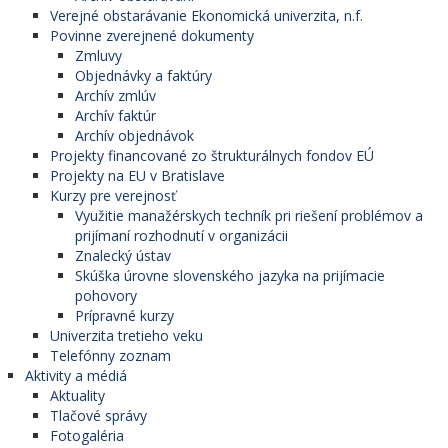
Verejné obstarávanie Ekonomická univerzita, n.f.
Povinne zverejnené dokumenty
Zmluvy
Objednávky a faktúry
Archív zmlúv
Archív faktúr
Archív objednávok
Projekty financované zo štrukturálnych fondov EÚ
Projekty na EU v Bratislave
Kurzy pre verejnosť
Využitie manažérskych techník pri riešení problémov a
prijímaní rozhodnutí v organizácii
Znalecký ústav
Skúška úrovne slovenského jazyka na prijímacie
pohovory
Prípravné kurzy
Univerzita tretieho veku
Telefónny zoznam
Aktivity a médiá
Aktuality
Tlačové správy
Fotogaléria