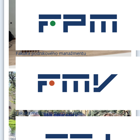
Fakulta podnikového manažmentu
Fakulta medzinárodných vzťahov