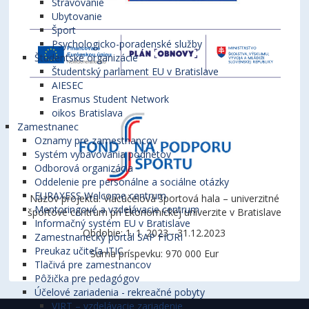
Stravovanie
Ubytovanie
Šport
Psychologicko-poradenské služby
Študentské organizácie
Študentský parlament EU v Bratislave
AIESEC
Erasmus Student Network
oikos Bratislava
Zamestnanec
Oznamy pre zamestnancov
Systém vybavovania podnetov
Odborová organizácia
Oddelenie pre personálne a sociálne otázky
EURAXESS Welcome centrum
Názov projektu: Viacúčelová športová hala – univerzitné
Mentoringové a vzdelávacie centrum
športové centrum pri Ekonomickej univerzite v Bratislave
Informačný systém EU v Bratislave
Obdobie: 1. 1. 2023 - 31.12.2023
Zamestnanecký portál SAP FIORI
Preukaz učiteľa ITIC
Suma príspevku: 970 000 Eur
Tlačivá pre zamestnancov
Pôžička pre pedagógov
Účelové zariadenia - rekreačné pobyty
VIRT – vzdelávacie zariadenie