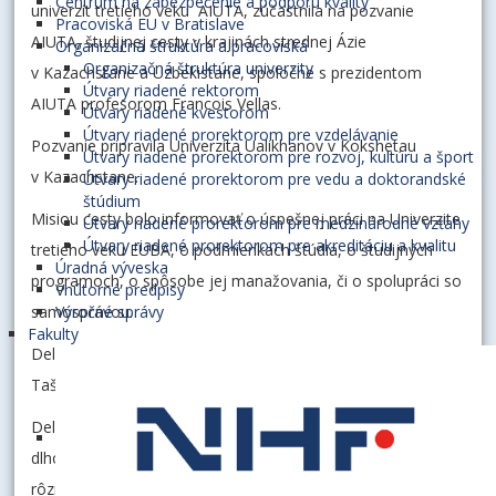
Centrum na zabezpečenie a podporu kvality
univerzít tretieho veku AIUTA, zúčastnila na pozvanie
Pracoviská EU v Bratislave
AIUTA, študijnej cesty v krajinách strednej Ázie
Organizačná štruktúra a pracoviská
Organizačná štruktúra univerzity
v Kazachstane a Uzbekistane, spoločne s prezidentom
Útvary riadené rektorom
AIUTA profesorom Francois Vellas.
Útvary riadené kvestorom
Útvary riadené prorektorom pre vzdelávanie
Pozvanie pripravila Univerzita Ualikhanov v Kokshetau
Útvary riadené prorektorom pre rozvoj, kultúru a šport
v Kazachstane.
Útvary riadené prorektorom pre vedu a doktorandské
štúdium
Misiou cesty bolo informovať o úspešnej práci na Univerzite
Útvary riadené prorektorom pre medzinárodné vzťahy
Útvary riadené prorektorom pre akreditáciu a kvalitu
tretieho veku EUBA, o podmienkach štúdia, o študijných
Úradná výveska
programoch, o spôsobe jej manažovania, či o spolupráci so
Vnútorné predpisy
samosprávou.
Výročné správy
Fakulty
Delegácia navštívila univerzity v Astane, Kokshetau, Almate,
Taškente a Samarkande.
Delegácia vo všetkých mestách navštívila aj Centrá
dlhovekosti a stretla sa so seniormi, ktorí sa tam venujú
rôznym záľubám ako je spev, tanec, maľovanie, šport