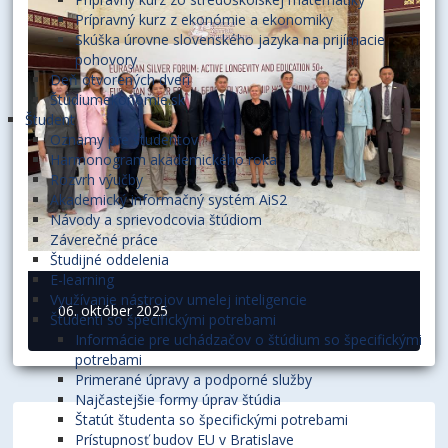
Prípravný kurz z ekonómie a ekonomiky
Skúška úrovne slovenského jazyka na prijímacie
pohovory
Deň otvorených dverí
Štúdiumekonómie.sk
Študent
Oznamy pre študentov
Harmonogram akademického roka
Rozvrh výučby
Akademický informačný systém AiS2
Návody a sprievodcovia štúdiom
Záverečné práce
Študijné oddelenia
E-learning
Využívanie nástrojov umelej inteligencie
06. október 2025
Študenti so špecifickými potrebami
Informácie pre uchádzačov o štúdium so špecifickými
potrebami
Primerané úpravy a podporné služby
Najčastejšie formy úprav štúdia
Štatút študenta so špecifickými potrebami
Prístupnosť budov EU v Bratislave