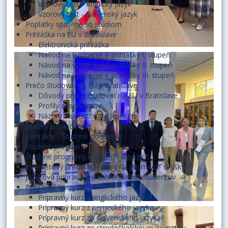
Vzorový test - Anglický jazyk
Vzorový test - Slovenský jazyk
Poplatky spojené so štúdiom
Prihláška na EU v Bratislave
Elektronická prihláška
Návod na vyplnenie e-prihlášky I. stupeň
Návod na vyplnenie e-prihlášky II. stupeň
Návod na vyplnenie e-prihlášky III. stupeň
Prečo študovať na EU v Bratislave
Dôvody prečo študovať na EU v Bratislave
Profily absolventov
Názory študentov na štúdium
Otázky a odpovede
Kontakty - Študijné oddelenia
Študijné programy
Študijné programy v cudzích jazykoch
Internetový predaj literatúry na prijímacie skúšky
Jazyková príprava pre zahraničných študentov
Prípravné kurzy
Prípravný kurz z anglického jazyka
Prípravný kurz z nemeckého jazyka
Prípravný kurz zo slovenského jazyka
Prípravný kurz zo stredoškolskej matematiky