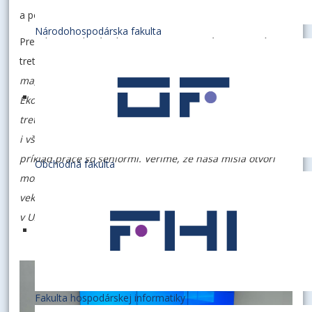
a pod.
Národohospodárska fakulta
Prezident medzinárodnej svetovej organizácie Univerzít
tretieho veku AIUTA, prof. Francois Vellas, povedal: „
Teší
ma, že na tejto dôležitej ceste bol so mnou zástupca
Ekonomickej univerzity v Bratislave, nakoľko Univerzitu
tretieho veku pri tejto univerzite vnímam nielen ja,
i všetky členské univerzity AIUTA ako dobrý profesionálny
príklad práce so seniormi. Veríme, že naša misia otvorí
Obchodná fakulta
možnosti vzniku rovnakých kvalitných Univerzít tretieho
veku a medzinárodnej spolupráci v Kazachstane,
v Uzbekistane a celej strednej Ázii.
“
Fakulta hospodárskej informatiky