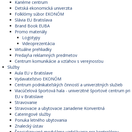
Kariérne centrum
Detská ekonomická univerzita
Folklórny súbor EKONÓM
Slávia EU Bratislava
Brand Book EUBA
Promo materiály
Logotypy
Videoprezentácia
Virtuálne prehliadky
Predajňa reklamných predmetov
Centrum komunikácie a vzťahov s verejnosťou
Služby
Aula EU v Bratislave
Vydavateľstvo EKONÓM
Centrum podnikateľských činností a univerzitných služieb
Viacúčelová športová hala - univerzitné športové centrum pri
EU v Bratislave
Stravovanie
Stravovacie a ubytovacie zariadenie Konventná
Cateringové služby
Ponuka letného ubytovania
Znalecký ústav
Špecializované modulárne vzdelávanie pre kontrolórov