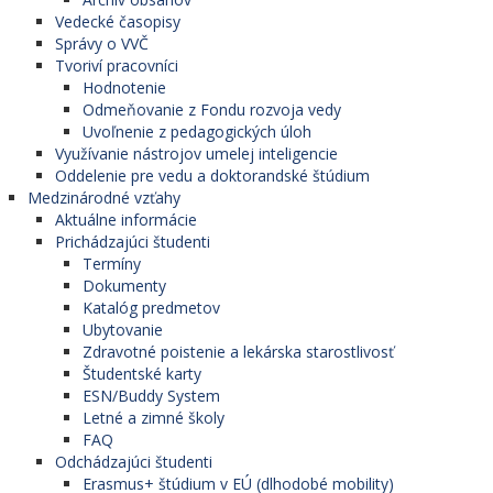
Vedecké časopisy
Správy o VVČ
Tvoriví pracovníci
Hodnotenie
Odmeňovanie z Fondu rozvoja vedy
Uvoľnenie z pedagogických úloh
Využívanie nástrojov umelej inteligencie
Oddelenie pre vedu a doktorandské štúdium
Medzinárodné vzťahy
Aktuálne informácie
Prichádzajúci študenti
Termíny
Dokumenty
Katalóg predmetov
Ubytovanie
Zdravotné poistenie a lekárska starostlivosť
Študentské karty
ESN/Buddy System
Letné a zimné školy
FAQ
Odchádzajúci študenti
Erasmus+ štúdium v EÚ (dlhodobé mobility)