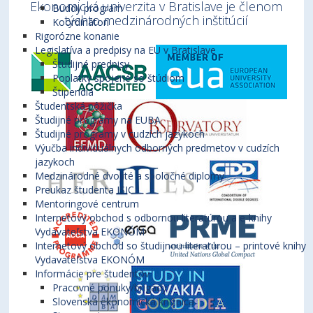
Ekonomická univerzita v Bratislave je členom
Buddy program
týchto medzinárodných inštitúcií
Koordinátori
Rigorózne konanie
Legislatíva a predpisy na EU v Bratislave
Študijné predpisy
Poplatky spojené so štúdiom
Štipendiá
Študentská pôžička
Študijné programy na EUBA
Študijné programy v cudzích jazykoch
Výučba individuálnych odborných predmetov v cudzích
jazykoch
Medzinárodné dvojité a spoločné diplomy
Preukaz študenta ISIC
Mentoringové centrum
Internetový obchod s odbornou literatúrou a e-knihy
Vydavateľstva EKONÓM
Internetový obchod so študijnou literatúrou – printové knihy
Vydavateľstva EKONÓM
Informácie pre študentov
Pracovné ponuky/brigády
Slovenská ekonomická knižnica