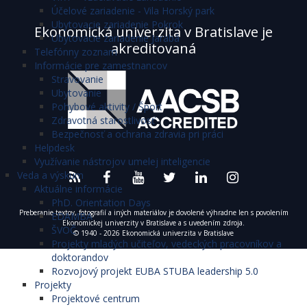
Účelové zariadenie - Vila Horský park
Ubytovacie zariadenie Pokrok
Ekonomická univerzita v Bratislave je
Ubytovacie zariadenie Jarabá
akreditovaná
Telefónny zoznam
Informácie pre zamestnancov
Stravovanie
Ubytovanie
Pohybové aktivity / Šport
Zdravotná starostlivosť
Bezpečnosť a ochrana zdravia pri práci
Helpdesk
Využívanie nástrojov umelej inteligencie
Veda a výskum
Aktuálne informácie
PhD. Orientation Days
Preberanie textov, fotografií a iných materiálov je dovolené výhradne len s povolením
EDAMBA
Ekonomickej univerzity v Bratislave a s uvedením zdroja.
ŠVOČ
© 1940 - 2026 Ekonomická univerzita v Bratislave
Projekty mladých učiteľov, vedeckých pracovníkov a
doktorandov
Rozvojový projekt EUBA STUBA leadership 5.0
Projekty
Projektové centrum