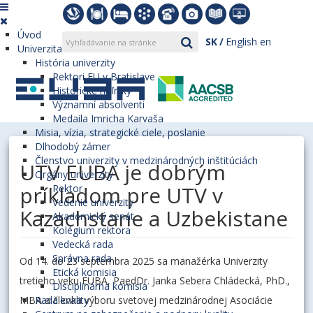
Úvod
SK
English
en
Univerzita
História univerzity
Rektori EU v Bratislave
Historické míľniky
Významní absolventi
Medaila Imricha Karvaša
Misia, vízia, strategické ciele, poslanie
Dlhodobý zámer
Členstvo univerzity v medzinárodných inštitúciách
UTV EUBA je dobrým
Orgány univerzity
príkladom pre UTV v
Rektor
Vedenie univerzity
Kazachstane a Uzbekistane
Akademický senát
Kolégium rektora
Vedecká rada
Správna rada
Od 14. do 23 septembra 2025 sa manažérka Univerzity
Etická komisia
tretieho veku EUBA, PaedDr. Janka Sebera Chládecká, PhD.,
Disciplinárna komisia
MBA a členka výboru svetovej medzinárodnej Asociácie
Rada kvality