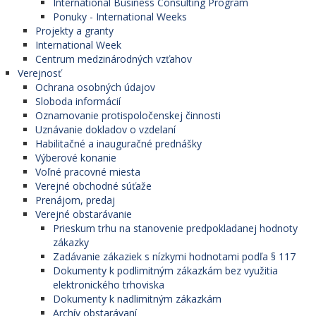
International Business Consulting Program
Ponuky - International Weeks
Projekty a granty
International Week
Centrum medzinárodných vzťahov
Verejnosť
Ochrana osobných údajov
Sloboda informácií
Oznamovanie protispoločenskej činnosti
Uznávanie dokladov o vzdelaní
Habilitačné a inauguračné prednášky
Výberové konanie
Voľné pracovné miesta
Verejné obchodné súťaže
Prenájom, predaj
Verejné obstarávanie
Prieskum trhu na stanovenie predpokladanej hodnoty
zákazky
Zadávanie zákaziek s nízkymi hodnotami podľa § 117
Dokumenty k podlimitným zákazkám bez využitia
elektronického trhoviska
Dokumenty k nadlimitným zákazkám
Archív obstarávaní