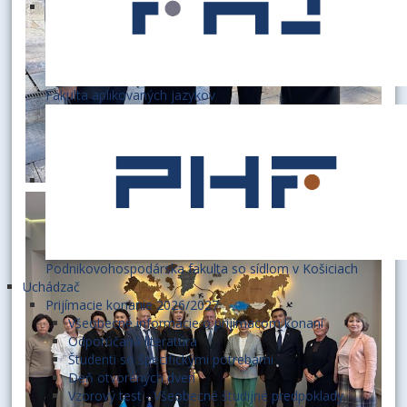
Fakulta aplikovaných jazykov
Podnikovohospodárska fakulta so sídlom v Košiciach
Uchádzač
Prijímacie konanie 2026/2027
Všeobecné informácie o prijímacom konaní
Odporúčaná literatúra
Študenti so špecifickými potrebami
Deň otvorených dverí
Vzorový test - Všeobecné študijné predpoklady