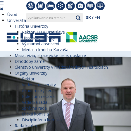
Úvod
SK
EN
Univerzita
História univerzity
Rektori EU v Bratislave
Historické míľniky
Významní absolventi
Medaila Imricha Karvaša
Misia, vízia, strategické ciele, poslanie
Dlhodobý zámer
Členstvo univerzity v medzinárodných inštitúciách
Orgány univerzity
Rektor
Vedenie univerzity
Akademický senát
Kolégium rektora
Vedecká rada
Správna rada
Etická komisia
Disciplinárna komisia
Rada kvality