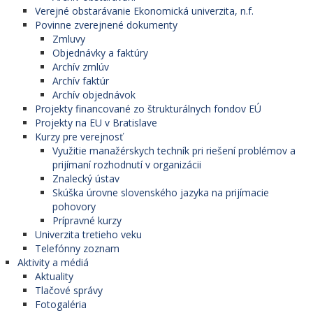
Verejné obstarávanie Ekonomická univerzita, n.f.
Povinne zverejnené dokumenty
Zmluvy
Objednávky a faktúry
Archív zmlúv
Archív faktúr
Archív objednávok
Projekty financované zo štrukturálnych fondov EÚ
Projekty na EU v Bratislave
Kurzy pre verejnosť
Využitie manažérskych techník pri riešení problémov a
prijímaní rozhodnutí v organizácii
Znalecký ústav
Skúška úrovne slovenského jazyka na prijímacie
pohovory
Prípravné kurzy
Univerzita tretieho veku
Telefónny zoznam
Aktivity a médiá
Aktuality
Tlačové správy
Fotogaléria