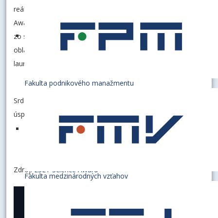
reálnym dopadom. O laureátoch ocenenia ESET Science
Award rozhoduje prestížna medzinárodná komisia zložená
zo svetovo uznávaných vedkýň a vedcov z rôznych vedných
oblastí. Úlohu jej predsedu každoročne zastáva laureát či
laureátka Nobelovej ceny.
Fakulta podnikového manažmentu
Srdečne blahoželáme k oceneniu a prajeme veľa šťastia a
úspechov v ďalšej vedeckovýskumnej činnosti.
Zdroj:
ESET Science Award
Fakulta medzinárodných vzťahov
10. október 2025