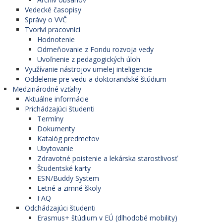
Vedecké časopisy
Správy o VVČ
Tvoriví pracovníci
Hodnotenie
Odmeňovanie z Fondu rozvoja vedy
Uvoľnenie z pedagogických úloh
Využívanie nástrojov umelej inteligencie
Oddelenie pre vedu a doktorandské štúdium
Medzinárodné vzťahy
Aktuálne informácie
Prichádzajúci študenti
Termíny
Dokumenty
Katalóg predmetov
Ubytovanie
Zdravotné poistenie a lekárska starostlivosť
Študentské karty
ESN/Buddy System
Letné a zimné školy
FAQ
Odchádzajúci študenti
Erasmus+ štúdium v EÚ (dlhodobé mobility)