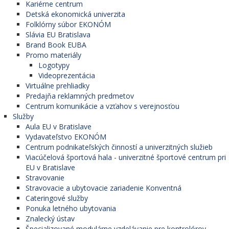
Kariérne centrum
Detská ekonomická univerzita
Folklórny súbor EKONÓM
Slávia EU Bratislava
Brand Book EUBA
Promo materiály
Logotypy
Videoprezentácia
Virtuálne prehliadky
Predajňa reklamných predmetov
Centrum komunikácie a vzťahov s verejnosťou
Služby
Aula EU v Bratislave
Vydavateľstvo EKONÓM
Centrum podnikateľských činností a univerzitných služieb
Viacúčelová športová hala - univerzitné športové centrum pri
EU v Bratislave
Stravovanie
Stravovacie a ubytovacie zariadenie Konventná
Cateringové služby
Ponuka letného ubytovania
Znalecký ústav
Špecializované modulárne vzdelávanie pre kontrolórov