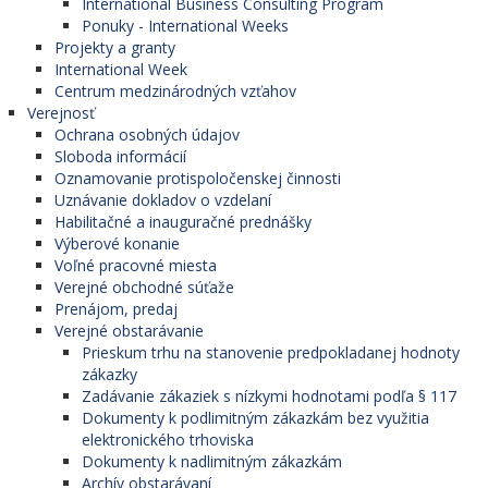
International Business Consulting Program
Ponuky - International Weeks
Projekty a granty
International Week
Centrum medzinárodných vzťahov
Verejnosť
Ochrana osobných údajov
Sloboda informácií
Oznamovanie protispoločenskej činnosti
Uznávanie dokladov o vzdelaní
Habilitačné a inauguračné prednášky
Výberové konanie
Voľné pracovné miesta
Verejné obchodné súťaže
Prenájom, predaj
Verejné obstarávanie
Prieskum trhu na stanovenie predpokladanej hodnoty
zákazky
Zadávanie zákaziek s nízkymi hodnotami podľa § 117
Dokumenty k podlimitným zákazkám bez využitia
elektronického trhoviska
Dokumenty k nadlimitným zákazkám
Archív obstarávaní