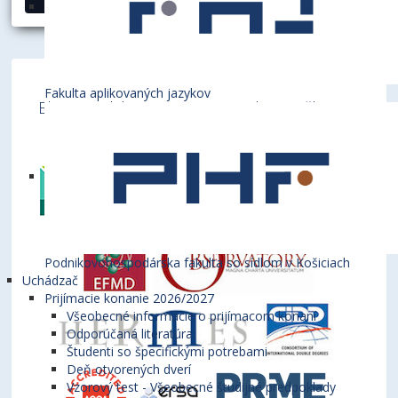
Fakulta aplikovaných jazykov
Ekonomická univerzita v Bratislave je členom
týchto medzinárodných inštitúcií
Podnikovohospodárska fakulta so sídlom v Košiciach
Uchádzač
Prijímacie konanie 2026/2027
Všeobecné informácie o prijímacom konaní
Odporúčaná literatúra
Študenti so špecifickými potrebami
Deň otvorených dverí
Vzorový test - Všeobecné študijné predpoklady