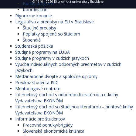
© 1940 - 2026 Ekonomická univerzita v Bratislave
Buddy program
Koordinátori
Rigorózne konanie
Legislatíva a predpisy na EU v Bratislave
Študijné predpisy
Poplatky spojené so štúdiom
Štipendiá
Študentská pôžička
Študijné programy na EUBA
Študijné programy v cudzích jazykoch
Výučba individuálnych odborných predmetov v cudzích
jazykoch
Medzinárodné dvojité a spoločné diplomy
Preukaz študenta ISIC
Mentoringové centrum
Internetový obchod s odbornou literatúrou a e-knihy
Vydavateľstva EKONÓM
Internetový obchod so študijnou literatúrou – printové knihy
Vydavateľstva EKONÓM
Informácie pre študentov
Pracovné ponuky/brigády
Slovenská ekonomická knižnica