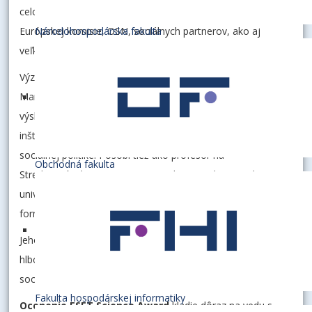
celom svete a poskytuje podklad uplatňovania politík
Národohospodárska fakulta
Európskej komisie, OSN, sociálnych partnerov, ako aj
veľkých zamestnávateľov.
Významnou súčasťou jeho misie je aj budovanie inštitúcií.
Martin Kahanec založil a vedie Stredoeurópsky inštitút pre
výskum práce (CELSI) v Bratislave, nezávislý výskumný
inštitút, ktorý prináša dáta a analýzy o pracovnom trhu a
sociálnej politike. Pôsobí tiež ako profesor na
Obchodná fakulta
Stredoeurópskej univerzite vo Viedni a na Ekonomickej
univerzite v Bratislave, kde sa venuje výskumu aj
formovaniu novej generácie ekonómov.
Jeho práca presahuje čistú akademickú sféru — spája
hlbokú analytickú prácu s aplikovateľnými riešeniami v
sociálnych a ekonomických politikách.
Fakulta hospodárskej informatiky
Ocenenie ESET Science Award
kladie dôraz na vedu s