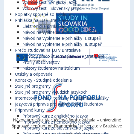
Vzorový test - Anglický jazyk
Vzorový test - Slovenský jazyk
Poplatky spojené so štúdiom
Prihláška na EU v Bratislave
Elektronická prihláška
Návod na vyplnenie e-prihlášky I. stupeň
Návod na vyplnenie e-prihlášky II. stupeň
Návod na vyplnenie e-prihlášky III. stupeň
Prečo študovať na EU v Bratislave
Dôvody prečo študovať na EU v Bratislave
Profily absolventov
Názory študentov na štúdium
Otázky a odpovede
Kontakty - Študijné oddelenia
Študijné programy
Študijné programy v cudzích jazykoch
Internetový predaj literatúry na prijímacie skúšky
Jazyková príprava pre zahraničných študentov
Prípravné kurzy
Prípravný kurz z anglického jazyka
Názov projektu: Viacúčelová športová hala – univerzitné
Prípravný kurz z nemeckého jazyka
športové centrum pri Ekonomickej univerzite v Bratislave
Prípravný kurz zo slovenského jazyka
Prípravný kurz zo stredoškolskej matematiky