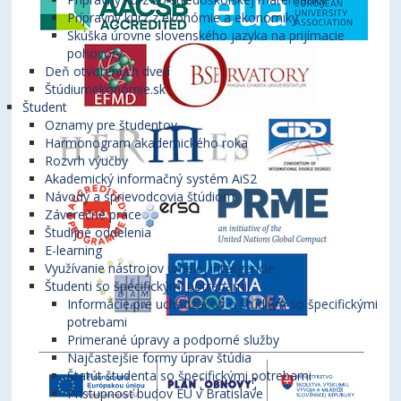
Prípravný kurz z ekonómie a ekonomiky
Skúška úrovne slovenského jazyka na prijímacie
pohovory
Deň otvorených dverí
Štúdiumekonómie.sk
Študent
Oznamy pre študentov
Harmonogram akademického roka
Rozvrh výučby
Akademický informačný systém AiS2
Návody a sprievodcovia štúdiom
Záverečné práce
Študijné oddelenia
E-learning
Využívanie nástrojov umelej inteligencie
Študenti so špecifickými potrebami
Informácie pre uchádzačov o štúdium so špecifickými
potrebami
Primerané úpravy a podporné služby
Najčastejšie formy úprav štúdia
Štatút študenta so špecifickými potrebami
Prístupnosť budov EU v Bratislave