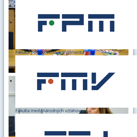
Fakulta podnikového manažmentu
Fakulta medzinárodných vzťahov