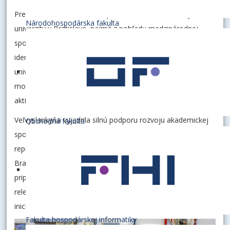
Predmetom stretnutia bola prezentácia Ekonomickej
Národohospodárska fakulta
univerzity v Bratislave, najmä z pohľadu medzinárodnej
spolupráce a internacionalizácie. Diskusia sa zamerala na
identifikáciu potenciálnych možností spolupráce s
univerzitami v Kostarike, a to predovšetkým v oblasti
mobility študentov a pedagógov, spoločných výskumných
aktivít a zapájania sa do medzinárodných projektov.
Veľvyslankyňa vyjadrila silnú podporu rozvoju akademickej
Obchodná fakulta
spolupráce medzi Slovenskou republikou a Kostarickou
republikou a ocenila aktívny prístup Ekonomickej univerzity v
Bratislave v oblasti internacionalizácie. Zároveň deklarovala
pripravenosť napomáhať nadväzovaniu kontaktov s
relevantnými partnermi v Kostarike a podporiť konkrétne
iniciatívy smerujúce k rozvoju vzájomných vzťahov.
Fakulta hospodárskej informatiky