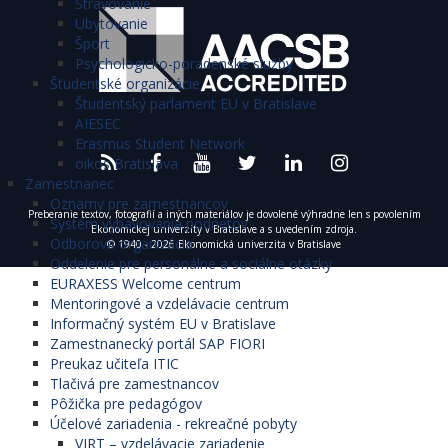
Stravovanie
Ubytovanie
Šport
Psychologicko-poradenské služby
Študentské organizácie
Študentský parlament EU v Bratislave
AIESEC
Erasmus Student Network
oikos Bratislava
Zamestnanec
Oznamy pre zamestnancov
Preberanie textov, fotografií a iných materiálov je dovolené výhradne len s povolením
Systém vybavovania podnetov
Ekonomickej univerzity v Bratislave a s uvedením zdroja.
Odborová organizácia
© 1940 - 2026 Ekonomická univerzita v Bratislave
Oddelenie pre personálne a sociálne otázky
EURAXESS Welcome centrum
Mentoringové a vzdelávacie centrum
Informačný systém EU v Bratislave
Zamestnanecký portál SAP FIORI
Preukaz učiteľa ITIC
Tlačivá pre zamestnancov
Pôžička pre pedagógov
Účelové zariadenia - rekreačné pobyty
VIRT – vzdelávacie zariadenie