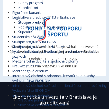
Buddy program
Koordinátori
Rigorózne konanie
Legislatíva a predpisy na EU v Bratislave
Študijné predpisy
Poplatky spojené so štúdiom
Štipendiá
Študentská pôžička
Študijné programy na EUBA
Názov projektu: Viacúčelová športová hala – univerzitné
Študijné programy v cudzích jazykoch
športové centrum pri Ekonomickej univerzite v Bratislave
Výučba individuálnych odborných predmetov v cudzích
jazykoch
Obdobie: 1. 1. 2023 - 31.12.2023
Medzinárodné dvojité a spoločné diplomy
Suma príspevku: 970 000 Eur
Preukaz študenta ISIC
Mentoringové centrum
Internetový obchod s odbornou literatúrou a e-knihy
Vydavateľstva EKONÓM
Internetový obchod so študijnou literatúrou – printové knihy
Vydavateľstva EKONÓM
Informácie pre študentov
Ekonomická univerzita v Bratislave je
Pracovné ponuky/brigády
akreditovaná
Slovenská ekonomická knižnica