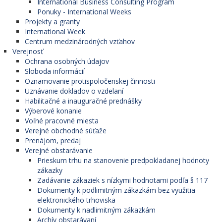
International Business Consulting Program
Ponuky - International Weeks
Projekty a granty
International Week
Centrum medzinárodných vzťahov
Verejnosť
Ochrana osobných údajov
Sloboda informácií
Oznamovanie protispoločenskej činnosti
Uznávanie dokladov o vzdelaní
Habilitačné a inauguračné prednášky
Výberové konanie
Voľné pracovné miesta
Verejné obchodné súťaže
Prenájom, predaj
Verejné obstarávanie
Prieskum trhu na stanovenie predpokladanej hodnoty
zákazky
Zadávanie zákaziek s nízkymi hodnotami podľa § 117
Dokumenty k podlimitným zákazkám bez využitia
elektronického trhoviska
Dokumenty k nadlimitným zákazkám
Archív obstarávaní