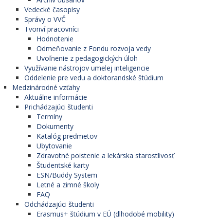
Vedecké časopisy
Správy o VVČ
Tvoriví pracovníci
Hodnotenie
Odmeňovanie z Fondu rozvoja vedy
Uvoľnenie z pedagogických úloh
Využívanie nástrojov umelej inteligencie
Oddelenie pre vedu a doktorandské štúdium
Medzinárodné vzťahy
Aktuálne informácie
Prichádzajúci študenti
Termíny
Dokumenty
Katalóg predmetov
Ubytovanie
Zdravotné poistenie a lekárska starostlivosť
Študentské karty
ESN/Buddy System
Letné a zimné školy
FAQ
Odchádzajúci študenti
Erasmus+ štúdium v EÚ (dlhodobé mobility)