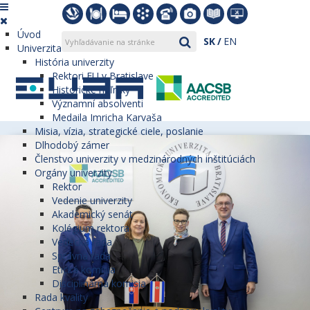
Úvod
SK
EN
Univerzita
História univerzity
Rektori EU v Bratislave
Historické míľniky
Významní absolventi
Medaila Imricha Karvaša
Misia, vízia, strategické ciele, poslanie
Dlhodobý zámer
Členstvo univerzity v medzinárodných inštitúciách
Orgány univerzity
Rektor
Vedenie univerzity
Akademický senát
Kolégium rektora
Vedecká rada
Správna rada
Etická komisia
Disciplinárna komisia
Rada kvality