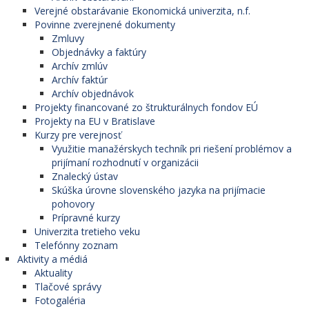
Verejné obstarávanie Ekonomická univerzita, n.f.
Povinne zverejnené dokumenty
Zmluvy
Objednávky a faktúry
Archív zmlúv
Archív faktúr
Archív objednávok
Projekty financované zo štrukturálnych fondov EÚ
Projekty na EU v Bratislave
Kurzy pre verejnosť
Využitie manažérskych techník pri riešení problémov a
prijímaní rozhodnutí v organizácii
Znalecký ústav
Skúška úrovne slovenského jazyka na prijímacie
pohovory
Prípravné kurzy
Univerzita tretieho veku
Telefónny zoznam
Aktivity a médiá
Aktuality
Tlačové správy
Fotogaléria