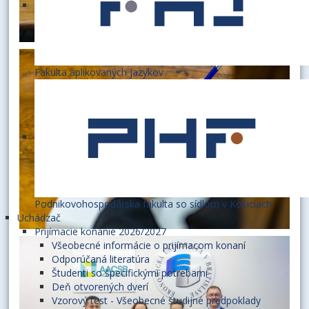
Fakulta aplikovaných jazykov
Podnikovohospodárska fakulta so sídlom v Košiciach
Uchádzač
Prijímacie konanie 2026/2027
Všeobecné informácie o prijímacom konaní
Odporúčaná literatúra
Študenti so špecifickými potrebami
Deň otvorených dverí
Vzorový test - Všeobecné študijné predpoklady