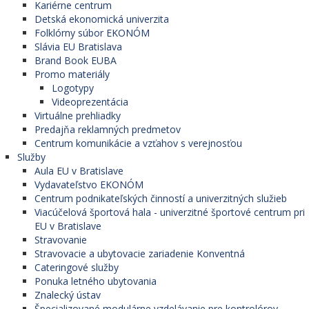
Kariérne centrum
Detská ekonomická univerzita
Folklórny súbor EKONÓM
Slávia EU Bratislava
Brand Book EUBA
Promo materiály
Logotypy
Videoprezentácia
Virtuálne prehliadky
Predajňa reklamných predmetov
Centrum komunikácie a vzťahov s verejnosťou
Služby
Aula EU v Bratislave
Vydavateľstvo EKONÓM
Centrum podnikateľských činností a univerzitných služieb
Viacúčelová športová hala - univerzitné športové centrum pri
EU v Bratislave
Stravovanie
Stravovacie a ubytovacie zariadenie Konventná
Cateringové služby
Ponuka letného ubytovania
Znalecký ústav
Špecializované modulárne vzdelávanie pre kontrolórov