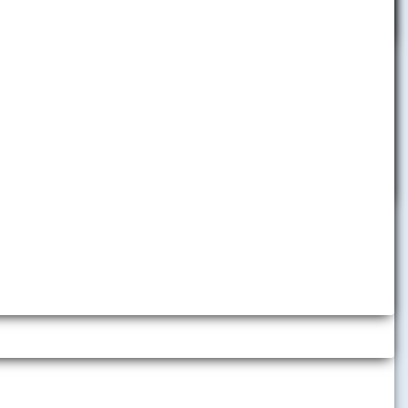
h inštitúcií