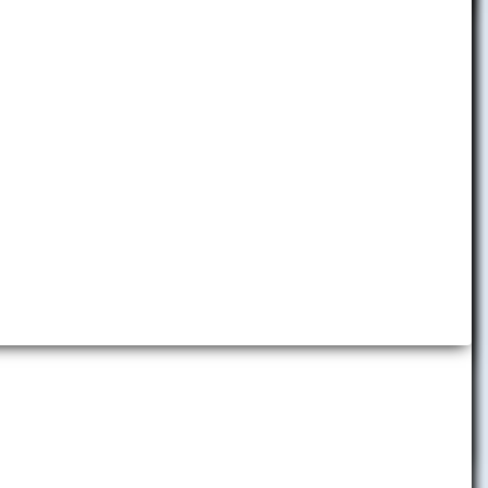
Detská ekonomická univerzita
Folklórny súbor EKONÓM
Slávia EU Bratislava
Brand Book EUBA
Promo materiály
Virtuálne prehliadky
Predajňa reklamných predmetov
Centrum komunikácie a vzťahov
s verejnosťou