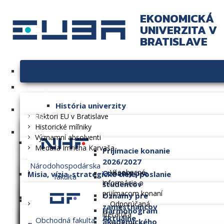
EKONOMICKÁ
UNIVERZITA V
BRATISLAVE
Univerzita
História univerzity
Fakulty
Rektori EU v Bratislave
Historické míľniky
Významní absolventi
Medaila Imricha Karvaša
Prijímacie konanie
2026/2027
Národohospodárska
Všeobecné
Oznamy pre
Misia, vízia, strategické ciele, poslanie
fakulta
informácie o
študentov
prijímacom konaní
Oznamy pre
Dlhodobý zámer
Odporúčaná
zamestnancov
Harmonogram
literatúra
Aktuálne
Obchodná fakulta
akademického