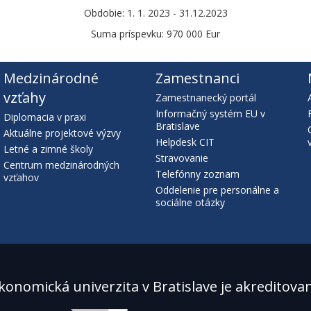
Obdobie: 1. 1. 2023 - 31.12.2023
Suma príspevku: 970 000 Eur
Medzinárodné
Zamestnanci
vzťahy
Zamestnanecký portál
Informačný systém EU v
Diplomacia v praxi
Bratislave
Aktuálne projektové výzvy
Helpdesk CIT
Letné a zimné školy
Stravovanie
Centrum medzinárodných
Telefónny zoznam
vzťahov
Oddelenie pre personálne a
sociálne otázky
konomická univerzita v Bratislave je akreditova