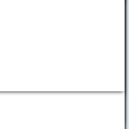
Detská ekonomická univerzita
Folklórny súbor EKONÓM
Slávia EU Bratislava
Brand Book EUBA
Promo materiály
Virtuálne prehliadky
Predajňa reklamných predmetov
Centrum komunikácie a vzťahov
s verejnosťou