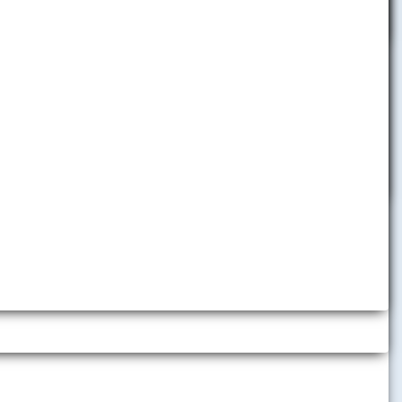
h inštitúcií