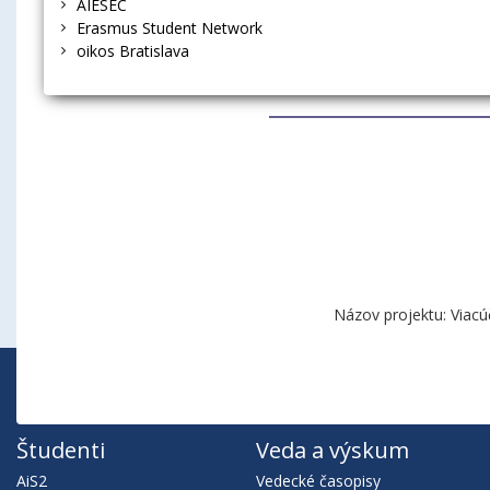
AIESEC
Erasmus Student Network
oikos Bratislava
Názov projektu: Viacú
Študenti
Veda a výskum
AiS2
Vedecké časopisy