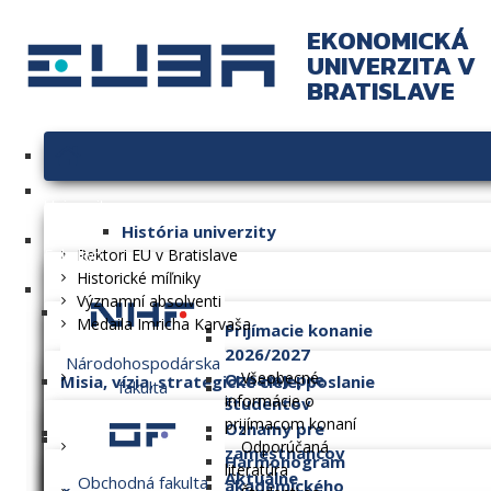
EKONOMICKÁ
UNIVERZITA V
BRATISLAVE
Univerzita
História univerzity
Fakulty
Rektori EU v Bratislave
Historické míľniky
Významní absolventi
Medaila Imricha Karvaša
Prijímacie konanie
2026/2027
Národohospodárska
Všeobecné
Oznamy pre
Misia, vízia, strategické ciele, poslanie
fakulta
informácie o
študentov
prijímacom konaní
Oznamy pre
Dlhodobý zámer
Odporúčaná
zamestnancov
Harmonogram
literatúra
Aktuálne
Obchodná fakulta
akademického