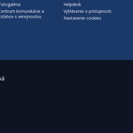
Fotogaléria
Helpdesk
Centrum komunikácie a
Vyhlásenie o prístupnosti
vzťahov s verejnosťou
Nastavenie cookies
ná