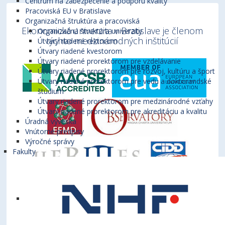
Centrum na zabezpečenie a podporu kvality
Pracoviská EU v Bratislave
Organizačná štruktúra a pracoviská
Ekonomická univerzita v Bratislave je členom
Organizačná štruktúra univerzity
týchto medzinárodných inštitúcií
Útvary riadené rektorom
Útvary riadené kvestorom
Útvary riadené prorektorom pre vzdelávanie
Útvary riadené prorektorom pre rozvoj, kultúru a šport
Útvary riadené prorektorom pre vedu a doktorandské
štúdium
Útvary riadené prorektorom pre medzinárodné vzťahy
Útvary riadené prorektorom pre akreditáciu a kvalitu
Úradná výveska
Vnútorné predpisy
Výročné správy
Fakulty