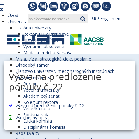
Úvod
SK
English
en
Univerzita
História univerzity
Rektori EU v Bratislave
Historické míľniky
Významní absolventi
Medaila Imricha Karvaša
Misia, vízia, strategické ciele, poslanie
Dlhodobý zámer
Členstvo univerzity v medzinárodných inštitúciách
Výzva na predloženie
Orgány univerzity
ponuky č. 22
Rektor
Vedenie univerzity
Akademický senát
Kolégium rektora
Výzva na predloženie ponuky č. 22
Vedecká rada
Správna rada
Všeobecný opis
Etická komisia
Disciplinárna komisia
Rada kvality