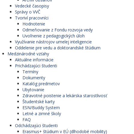
Vedecké časopisy
Správy o VVČ
Tvoriví pracovníci
Hodnotenie
Odmeňovanie z Fondu rozvoja vedy
Uvoľnenie z pedagogických úloh
Využívanie nástrojov umelej inteligencie
Oddelenie pre vedu a doktorandské štúdium
Medzinárodné vzťahy
Aktuálne informácie
Prichádzajúci študenti
Termíny
Dokumenty
Katalóg predmetov
Ubytovanie
Zdravotné poistenie a lekárska starostlivosť
Študentské karty
ESN/Buddy System
Letné a zimné školy
FAQ
Odchádzajúci študenti
Erasmus+ štúdium v EÚ (dlhodobé mobility)