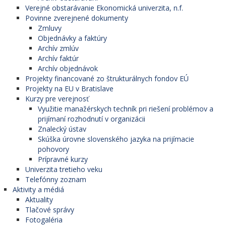
Verejné obstarávanie Ekonomická univerzita, n.f.
Povinne zverejnené dokumenty
Zmluvy
Objednávky a faktúry
Archív zmlúv
Archív faktúr
Archív objednávok
Projekty financované zo štrukturálnych fondov EÚ
Projekty na EU v Bratislave
Kurzy pre verejnosť
Využitie manažérskych techník pri riešení problémov a
prijímaní rozhodnutí v organizácii
Znalecký ústav
Skúška úrovne slovenského jazyka na prijímacie
pohovory
Prípravné kurzy
Univerzita tretieho veku
Telefónny zoznam
Aktivity a médiá
Aktuality
Tlačové správy
Fotogaléria