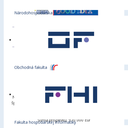
Národohospodárska fakulta
Obchodná fakulta
Názov projektu: Viacúčelová športová hala – univerzitné
športové centrum pri Ekonomickej univerzite v Bratislave
Obdobie: 1. 1. 2023 - 31.12.2023
Suma príspevku: 970 000 Eur
Fakulta hospodárskej informatiky