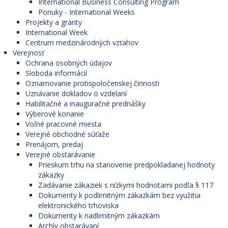
International Business Consulting Program
Ponuky - International Weeks
Projekty a granty
International Week
Centrum medzinárodných vzťahov
Verejnosť
Ochrana osobných údajov
Sloboda informácií
Oznamovanie protispoločenskej činnosti
Uznávanie dokladov o vzdelaní
Habilitačné a inauguračné prednášky
Výberové konanie
Voľné pracovné miesta
Verejné obchodné súťaže
Prenájom, predaj
Verejné obstarávanie
Prieskum trhu na stanovenie predpokladanej hodnoty
zákazky
Zadávanie zákaziek s nízkymi hodnotami podľa § 117
Dokumenty k podlimitným zákazkám bez využitia
elektronického trhoviska
Dokumenty k nadlimitným zákazkám
Archív obstarávaní