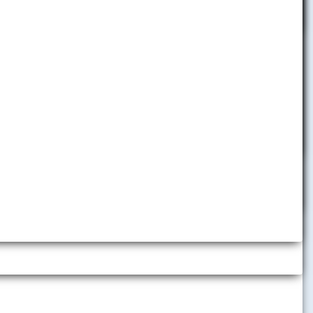
Projekty financované zo
štrukturálnych fondov EÚ
Projekty na EU v Bratislave
Kurzy pre verejnosť
Univerzita tretieho veku
Telefónny zoznam
h inštitúcií