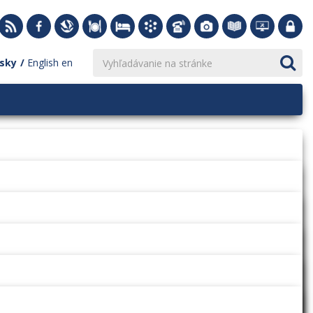
sky
English
en