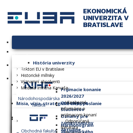
EKONOMICKÁ
UNIVERZITA V
BRATISLAVE
Univerzita
História univerzity
Fakulty
Rektori EU v Bratislave
Historické míľniky
Významní absolventi
Medaila Imricha Karvaša
Prijímacie konanie
2026/2027
Národohospodárska
Všeobecné
Oznamy pre
Misia, vízia, strategické ciele, poslanie
fakulta
informácie o
študentov
prijímacom konaní
Oznamy pre
Dlhodobý zámer
Odporúčaná
zamestnancov
Harmonogram
literatúra
Aktuálne
Obchodná fakulta
akademického