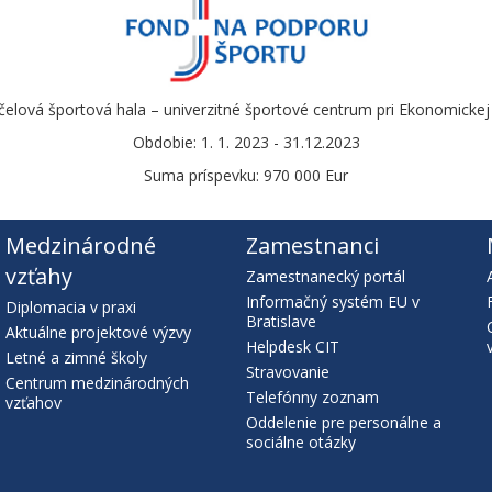
čelová športová hala – univerzitné športové centrum pri Ekonomickej u
Obdobie: 1. 1. 2023 - 31.12.2023
Suma príspevku: 970 000 Eur
Medzinárodné
Zamestnanci
vzťahy
Zamestnanecký portál
Informačný systém EU v
Diplomacia v praxi
Bratislave
Aktuálne projektové výzvy
Helpdesk CIT
Letné a zimné školy
Stravovanie
Centrum medzinárodných
Telefónny zoznam
vzťahov
Oddelenie pre personálne a
sociálne otázky