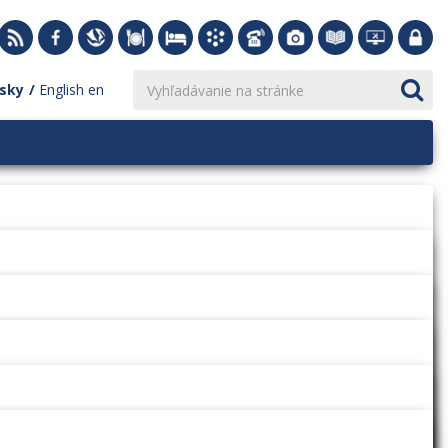
sky
English
en