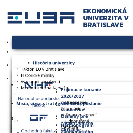
EKONOMICKÁ
UNIVERZITA V
BRATISLAVE
Univerzita
História univerzity
Fakulty
Rektori EU v Bratislave
Historické míľniky
Významní absolventi
Medaila Imricha Karvaša
Prijímacie konanie
2026/2027
Národohospodárska
Všeobecné
Oznamy pre
Misia, vízia, strategické ciele, poslanie
fakulta
informácie o
študentov
prijímacom konaní
Oznamy pre
Dlhodobý zámer
Odporúčaná
zamestnancov
Harmonogram
literatúra
Aktuálne
Obchodná fakulta
akademického