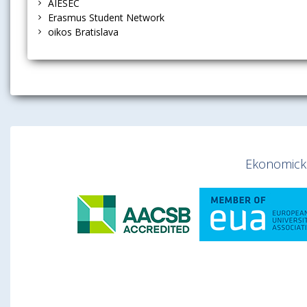
AIESEC
Stiahnuť informáciu ako:
vCard
Erasmus Student Network
oikos Bratislava
Doplnkové informácie
rodičovská dovolenka
Ekonomická 