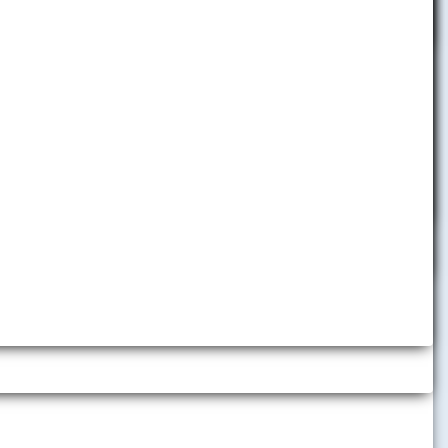
pobyty
Telefónny zoznam
Informácie pre zamestnancov
Helpdesk
Využívanie nástrojov umelej
inteligencie