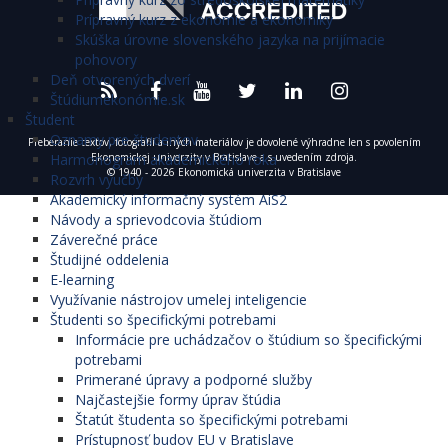
Prípravný kurz z ekonómie a ekonomiky
Skúška úrovne slovenského jazyka na prijímacie
pohovory
Deň otvorených dverí
Štúdiumekonómie.sk
Študent
Oznamy pre študentov
Preberanie textov, fotografií a iných materiálov je dovolené výhradne len s povolením
Harmonogram akademického roka
Ekonomickej univerzity v Bratislave a s uvedením zdroja.
© 1940 - 2026 Ekonomická univerzita v Bratislave
Rozvrh výučby
Akademický informačný systém AiS2
Návody a sprievodcovia štúdiom
Záverečné práce
Študijné oddelenia
E-learning
Využívanie nástrojov umelej inteligencie
Študenti so špecifickými potrebami
Informácie pre uchádzačov o štúdium so špecifickými
potrebami
Primerané úpravy a podporné služby
Najčastejšie formy úprav štúdia
Štatút študenta so špecifickými potrebami
Prístupnosť budov EU v Bratislave