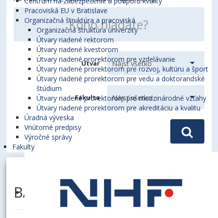
Centrum na zabezpečenie a podporu kvality
Pracoviská EU v Bratislave
Organizačná štruktúra a pracoviská
Organizačná štruktúra univerzity
Útvary riadené rektorom
Útvary riadené kvestorom
Útvary riadené prorektorom pre vzdelávanie
Útvar
Útvary riadené prorektorom pre rozvoj, kultúru a šport
Útvary riadené prorektorom pre vedu a doktorandské
štúdium
Fakulta
Útvary riadené prorektorom pre medzinárodné vzťahy
Útvary riadené prorektorom pre akreditáciu a kvalitu
Úradná výveska
Vnútorné predpisy
Výročné správy
Fakulty
BATO, Vladyslav, Ing., PhD.