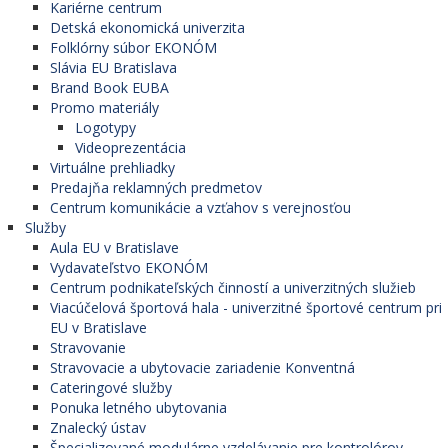
Kariérne centrum
Detská ekonomická univerzita
Folklórny súbor EKONÓM
Slávia EU Bratislava
Brand Book EUBA
Promo materiály
Logotypy
Videoprezentácia
Virtuálne prehliadky
Predajňa reklamných predmetov
Centrum komunikácie a vzťahov s verejnosťou
Služby
Aula EU v Bratislave
Vydavateľstvo EKONÓM
Centrum podnikateľských činností a univerzitných služieb
Viacúčelová športová hala - univerzitné športové centrum pri
EU v Bratislave
Stravovanie
Stravovacie a ubytovacie zariadenie Konventná
Cateringové služby
Ponuka letného ubytovania
Znalecký ústav
Špecializované modulárne vzdelávanie pre kontrolórov