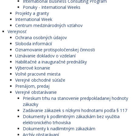
International Business Consulting Program
Ponuky - International Weeks
Projekty a granty
International Week
Centrum medzinárodných vzťahov
Verejnosť
Ochrana osobných údajov
Sloboda informácií
Oznamovanie protispoločenskej činnosti
Uznávanie dokladov o vzdelaní
Habilitačné a inauguračné prednášky
Výberové konanie
Voľné pracovné miesta
Verejné obchodné súťaže
Prenájom, predaj
Verejné obstarávanie
Prieskum trhu na stanovenie predpokladanej hodnoty
zákazky
Zadávanie zákaziek s nízkymi hodnotami podľa § 117
Dokumenty k podlimitným zákazkám bez využitia
elektronického trhoviska
Dokumenty k nadlimitným zákazkám
Archív obstarávaní