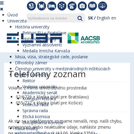
Úvod
SK
English
en
Univerzita
História univerzity
Rektori EU v Bratislave
Historické míľniky
Významní absolventi
Medaila Imricha Karvaša
Misia, vízia, strategické ciele, poslanie
Dlhodobý zámer
Členstvo univerzity v medzinárodných inštitúciách
Telefónny zoznam
Orgány univerzity
Rektor
Vedenie univerzity
Volanie z mimo univerzitného prostredia:
Akademický senát
02/6729 + klapka (platí pre Bratislavu)
Kolégium rektora
055/722 + klapka (platí pre Košice)
Vedecká rada
Správna rada
Etická komisia
Ak ste sa v telefónnom zozname nenašli, resp. našli chybu,
Disciplinárna komisia
nepresnosti alebo neaktuálne údaje, nahláste zmenu
Rada kvality
na
webmaster@euba.sk
(A3.06, klapka 5356).