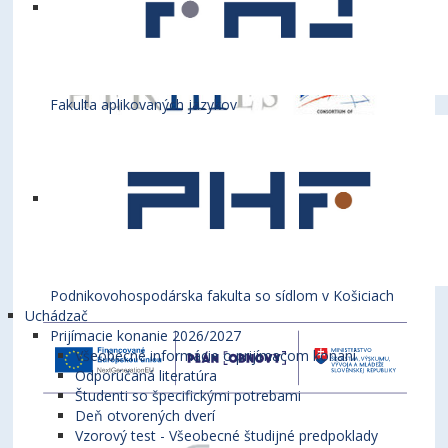
Fakulta aplikovaných jazykov
Podnikovohospodárska fakulta so sídlom v Košiciach
Uchádzač
Prijímacie konanie 2026/2027
Všeobecné informácie o prijímacom konaní
Odporúčaná literatúra
Študenti so špecifickými potrebami
Deň otvorených dverí
Vzorový test - Všeobecné študijné predpoklady