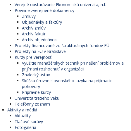
Verejné obstarávanie Ekonomická univerzita, n.f.
Povinne zverejnené dokumenty
Zmluvy
Objednávky a faktúry
Archív zmlúv
Archív faktúr
Archív objednávok
Projekty financované zo štrukturálnych fondov EÚ
Projekty na EU v Bratislave
Kurzy pre verejnosť
Využitie manažérskych techník pri riešení problémov a
prijímaní rozhodnutí v organizácii
Znalecký ústav
Skúška úrovne slovenského jazyka na prijímacie
pohovory
Prípravné kurzy
Univerzita tretieho veku
Telefónny zoznam
Aktivity a médiá
Aktuality
Tlačové správy
Fotogaléria