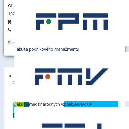
Obchodná fakulta
102003 - Katedra medzinárodného obchodu
4A.07
+421 2 6729 1417
Stiahnuť informáciu ako:
vCard
Fakulta podnikového manažmentu
Ekonomická univerzita v Bratislave je členom
týchto medzinárodných inštitúcií
Fakulta medzinárodných vzťahov