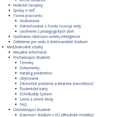
Vedecké časopisy
Správy o VVČ
Tvoriví pracovníci
Hodnotenie
Odmeňovanie z Fondu rozvoja vedy
Uvoľnenie z pedagogických úloh
Využívanie nástrojov umelej inteligencie
Oddelenie pre vedu a doktorandské štúdium
Medzinárodné vzťahy
Aktuálne informácie
Prichádzajúci študenti
Termíny
Dokumenty
Katalóg predmetov
Ubytovanie
Zdravotné poistenie a lekárska starostlivosť
Študentské karty
ESN/Buddy System
Letné a zimné školy
FAQ
Odchádzajúci študenti
Erasmus+ štúdium v EÚ (dlhodobé mobility)