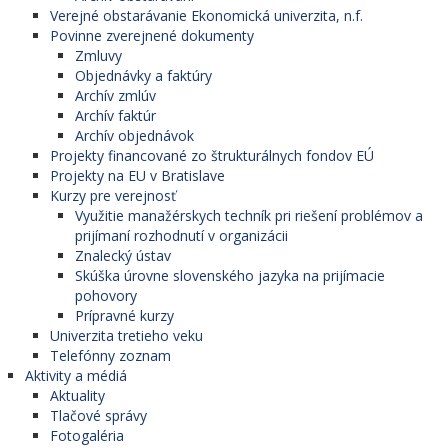
Verejné obstarávanie Ekonomická univerzita, n.f.
Povinne zverejnené dokumenty
Zmluvy
Objednávky a faktúry
Archív zmlúv
Archív faktúr
Archív objednávok
Projekty financované zo štrukturálnych fondov EÚ
Projekty na EU v Bratislave
Kurzy pre verejnosť
Využitie manažérskych techník pri riešení problémov a
prijímaní rozhodnutí v organizácii
Znalecký ústav
Skúška úrovne slovenského jazyka na prijímacie
pohovory
Prípravné kurzy
Univerzita tretieho veku
Telefónny zoznam
Aktivity a médiá
Aktuality
Tlačové správy
Fotogaléria