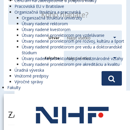
Centrum na zabezpečenie a podporu kvality
Pracoviská EU v Bratislave
Organizačná štruktúra a pracoviská
Organizačná štruktúra univerzity
Útvary riadené rektorom
Útvary riadené kvestorom
Útvary riadené prorektorom pre vzdelávanie
Útvar
Útvary riadené prorektorom pre rozvoj, kultúru a šport
Útvary riadené prorektorom pre vedu a doktorandské
štúdium
Fakulta
Útvary riadené prorektorom pre medzinárodné vzťahy
Útvary riadené prorektorom pre akreditáciu a kvalitu
Úradná výveska
Vnútorné predpisy
Výročné správy
Fakulty
ZÁVODNÝ, Michal, Ing.