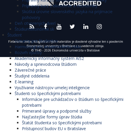
Prípravný kurz z ekonómie a ekonomiky
Skúška úrovne slovenského jazyka na prijímacie
pohovory
Deň otvorených dverí
Štúdiumekonómie.sk
Študent
Oznamy pre študentov
Preberanie textov, fotografií a iných materiálov je dovolené výhradne len s povolením
Harmonogram akademického roka
Ekonomickej univerzity v Bratislave a s uvedením zdroja.
© 1940 - 2026 Ekonomická univerzita v Bratislave
Rozvrh výučby
Akademický informačný systém AiS2
Návody a sprievodcovia štúdiom
Záverečné práce
Študijné oddelenia
E-learning
Využívanie nástrojov umelej inteligencie
Študenti so špecifickými potrebami
Informácie pre uchádzačov o štúdium so špecifickými
potrebami
Primerané úpravy a podporné služby
Najčastejšie formy úprav štúdia
Štatút študenta so špecifickými potrebami
Prístupnosť budov EU v Bratislave