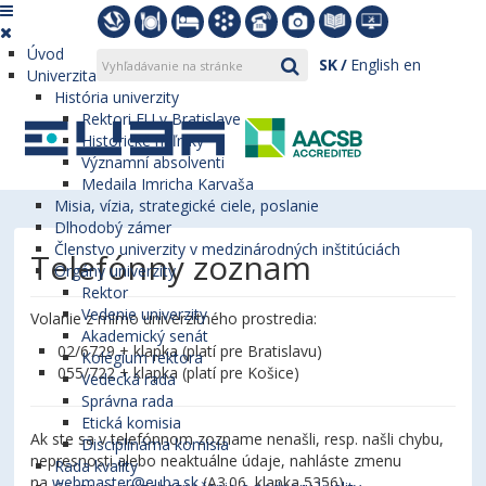
Úvod
SK
English
en
Univerzita
História univerzity
Rektori EU v Bratislave
Historické míľniky
Významní absolventi
Medaila Imricha Karvaša
Misia, vízia, strategické ciele, poslanie
Dlhodobý zámer
Členstvo univerzity v medzinárodných inštitúciách
Telefónny zoznam
Orgány univerzity
Rektor
Vedenie univerzity
Volanie z mimo univerzitného prostredia:
Akademický senát
02/6729 + klapka (platí pre Bratislavu)
Kolégium rektora
055/722 + klapka (platí pre Košice)
Vedecká rada
Správna rada
Etická komisia
Ak ste sa v telefónnom zozname nenašli, resp. našli chybu,
Disciplinárna komisia
nepresnosti alebo neaktuálne údaje, nahláste zmenu
Rada kvality
na
webmaster@euba.sk
(A3.06, klapka 5356).