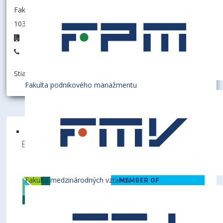
Fakulta hospodárskej informatiky
103006 - Katedra matematiky a aktuárstva
D8.43
+421 2 6729 5843
Stiahnuť informáciu ako:
vCard
Fakulta podnikového manažmentu
Ekonomická univerzita v Bratislave je členom
týchto medzinárodných inštitúcií
Fakulta medzinárodných vzťahov