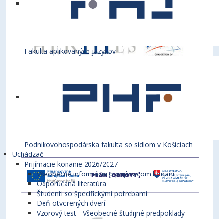
Fakulta aplikovaných jazykov
Podnikovohospodárska fakulta so sídlom v Košiciach
Uchádzač
Prijímacie konanie 2026/2027
Všeobecné informácie o prijímacom konaní
Odporúčaná literatúra
Študenti so špecifickými potrebami
Deň otvorených dverí
Vzorový test - Všeobecné študijné predpoklady