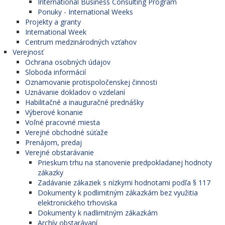
International Business Consulting Program
Ponuky - International Weeks
Projekty a granty
International Week
Centrum medzinárodných vzťahov
Verejnosť
Ochrana osobných údajov
Sloboda informácií
Oznamovanie protispoločenskej činnosti
Uznávanie dokladov o vzdelaní
Habilitačné a inauguračné prednášky
Výberové konanie
Voľné pracovné miesta
Verejné obchodné súťaže
Prenájom, predaj
Verejné obstarávanie
Prieskum trhu na stanovenie predpokladanej hodnoty
zákazky
Zadávanie zákaziek s nízkymi hodnotami podľa § 117
Dokumenty k podlimitným zákazkám bez využitia
elektronického trhoviska
Dokumenty k nadlimitným zákazkám
Archív obstarávaní