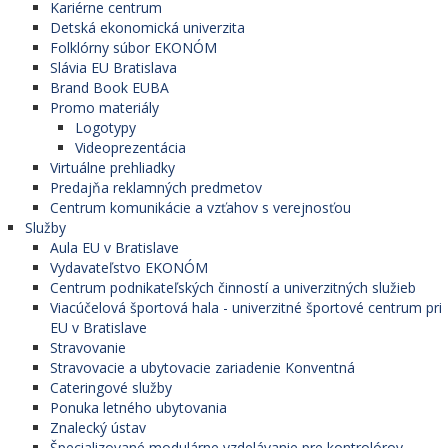
Kariérne centrum
Detská ekonomická univerzita
Folklórny súbor EKONÓM
Slávia EU Bratislava
Brand Book EUBA
Promo materiály
Logotypy
Videoprezentácia
Virtuálne prehliadky
Predajňa reklamných predmetov
Centrum komunikácie a vzťahov s verejnosťou
Služby
Aula EU v Bratislave
Vydavateľstvo EKONÓM
Centrum podnikateľských činností a univerzitných služieb
Viacúčelová športová hala - univerzitné športové centrum pri
EU v Bratislave
Stravovanie
Stravovacie a ubytovacie zariadenie Konventná
Cateringové služby
Ponuka letného ubytovania
Znalecký ústav
Špecializované modulárne vzdelávanie pre kontrolórov