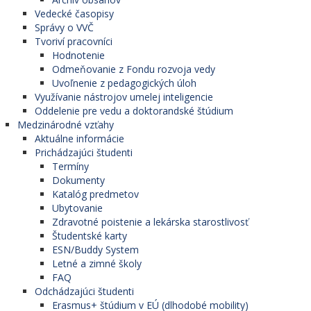
Vedecké časopisy
Správy o VVČ
Tvoriví pracovníci
Hodnotenie
Odmeňovanie z Fondu rozvoja vedy
Uvoľnenie z pedagogických úloh
Využívanie nástrojov umelej inteligencie
Oddelenie pre vedu a doktorandské štúdium
Medzinárodné vzťahy
Aktuálne informácie
Prichádzajúci študenti
Termíny
Dokumenty
Katalóg predmetov
Ubytovanie
Zdravotné poistenie a lekárska starostlivosť
Študentské karty
ESN/Buddy System
Letné a zimné školy
FAQ
Odchádzajúci študenti
Erasmus+ štúdium v EÚ (dlhodobé mobility)