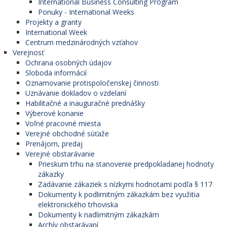
International Business Consulting Program
Ponuky - International Weeks
Projekty a granty
International Week
Centrum medzinárodných vzťahov
Verejnosť
Ochrana osobných údajov
Sloboda informácií
Oznamovanie protispoločenskej činnosti
Uznávanie dokladov o vzdelaní
Habilitačné a inauguračné prednášky
Výberové konanie
Voľné pracovné miesta
Verejné obchodné súťaže
Prenájom, predaj
Verejné obstarávanie
Prieskum trhu na stanovenie predpokladanej hodnoty
zákazky
Zadávanie zákaziek s nízkymi hodnotami podľa § 117
Dokumenty k podlimitným zákazkám bez využitia
elektronického trhoviska
Dokumenty k nadlimitným zákazkám
Archív obstarávaní