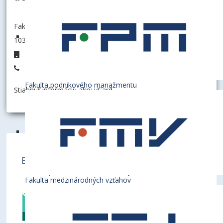
Fakulta hospodárskej informatiky
103002 - Katedra účtovníctva a audítorstva
E7.07
+421 2 6729 5757
Fakulta podnikového manažmentu
Stiahnuť informáciu ako:
vCard
Ekonomická univerzita v Bratislave je členom
týchto medzinárodných inštitúcií
Fakulta medzinárodných vzťahov