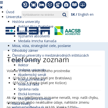
Úvod
SK
English
en
Univerzita
História univerzity
Rektori EU v Bratislave
Historické míľniky
Významní absolventi
Medaila Imricha Karvaša
Misia, vízia, strategické ciele, poslanie
Dlhodobý zámer
Členstvo univerzity v medzinárodných inštitúciách
Telefónny zoznam
Orgány univerzity
Rektor
Vedenie univerzity
Volanie z mimo univerzitného prostredia:
Akademický senát
02/6729 + klapka (platí pre Bratislavu)
Kolégium rektora
055/722 + klapka (platí pre Košice)
Vedecká rada
Správna rada
Etická komisia
Ak ste sa v telefónnom zozname nenašli, resp. našli chybu,
Disciplinárna komisia
nepresnosti alebo neaktuálne údaje, nahláste zmenu
Rada kvality
na
webmaster@euba.sk
(A3.06, klapka 5356).