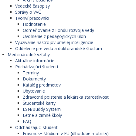
Vedecké časopisy
Správy o VVČ
Tvoriví pracovníci
Hodnotenie
Odmeňovanie z Fondu rozvoja vedy
Uvoľnenie z pedagogických úloh
Využívanie nástrojov umelej inteligencie
Oddelenie pre vedu a doktorandské štúdium
Medzinárodné vzťahy
Aktuálne informácie
Prichádzajúci študenti
Termíny
Dokumenty
Katalóg predmetov
Ubytovanie
Zdravotné poistenie a lekárska starostlivosť
Študentské karty
ESN/Buddy System
Letné a zimné školy
FAQ
Odchádzajúci študenti
Erasmus+ štúdium v EÚ (dlhodobé mobility)