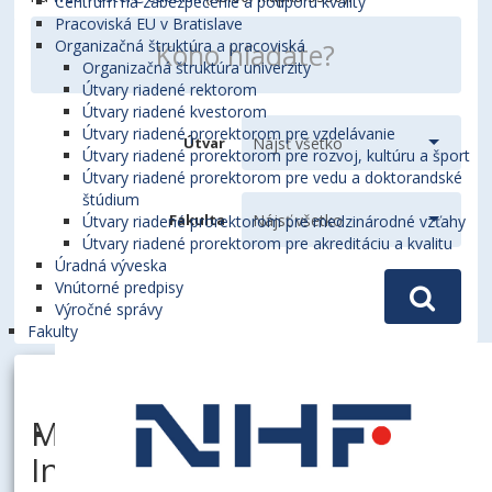
Centrum na zabezpečenie a podporu kvality
Pracoviská EU v Bratislave
Organizačná štruktúra a pracoviská
Organizačná štruktúra univerzity
Útvary riadené rektorom
Útvary riadené kvestorom
Útvary riadené prorektorom pre vzdelávanie
Útvar
Útvary riadené prorektorom pre rozvoj, kultúru a šport
Útvary riadené prorektorom pre vedu a doktorandské
štúdium
Fakulta
Útvary riadené prorektorom pre medzinárodné vzťahy
Útvary riadené prorektorom pre akreditáciu a kvalitu
Úradná výveska
Vnútorné predpisy
Výročné správy
Fakulty
MELUCHOVÁ, Jitka, doc.
Ing., PhD.