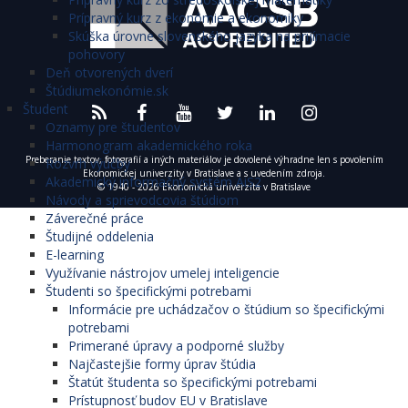
Prípravný kurz z ekonómie a ekonomiky
Skúška úrovne slovenského jazyka na prijímacie
pohovory
Deň otvorených dverí
Štúdiumekonómie.sk
Študent
Oznamy pre študentov
Harmonogram akademického roka
Preberanie textov, fotografií a iných materiálov je dovolené výhradne len s povolením
Rozvrh výučby
Ekonomickej univerzity v Bratislave a s uvedením zdroja.
Akademický informačný systém AiS2
© 1940 - 2026 Ekonomická univerzita v Bratislave
Návody a sprievodcovia štúdiom
Záverečné práce
Študijné oddelenia
E-learning
Využívanie nástrojov umelej inteligencie
Študenti so špecifickými potrebami
Informácie pre uchádzačov o štúdium so špecifickými
potrebami
Primerané úpravy a podporné služby
Najčastejšie formy úprav štúdia
Štatút študenta so špecifickými potrebami
Prístupnosť budov EU v Bratislave