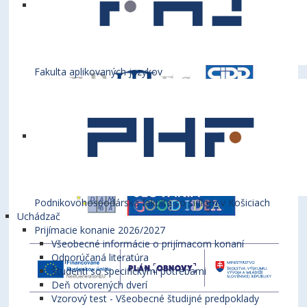
Fakulta aplikovaných jazykov
Podnikovohospodárska fakulta so sídlom v Košiciach
Uchádzač
Prijímacie konanie 2026/2027
Všeobecné informácie o prijímacom konaní
Odporúčaná literatúra
Študenti so špecifickými potrebami
Deň otvorených dverí
Vzorový test - Všeobecné študijné predpoklady