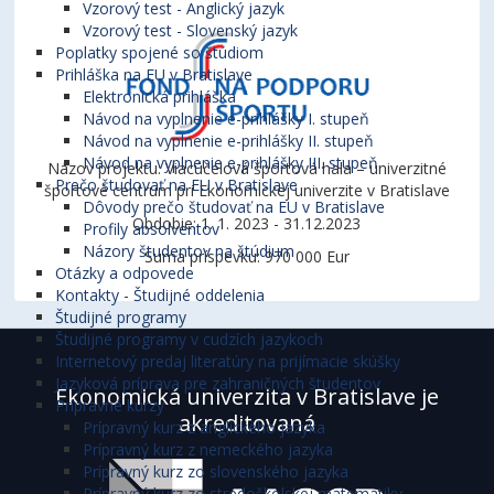
Vzorový test - Anglický jazyk
Vzorový test - Slovenský jazyk
Poplatky spojené so štúdiom
Prihláška na EU v Bratislave
Elektronická prihláška
Návod na vyplnenie e-prihlášky I. stupeň
Návod na vyplnenie e-prihlášky II. stupeň
Návod na vyplnenie e-prihlášky III. stupeň
Názov projektu: Viacúčelová športová hala – univerzitné
Prečo študovať na EU v Bratislave
športové centrum pri Ekonomickej univerzite v Bratislave
Dôvody prečo študovať na EU v Bratislave
Obdobie: 1. 1. 2023 - 31.12.2023
Profily absolventov
Názory študentov na štúdium
Suma príspevku: 970 000 Eur
Otázky a odpovede
Kontakty - Študijné oddelenia
Študijné programy
Študijné programy v cudzích jazykoch
Internetový predaj literatúry na prijímacie skúšky
Jazyková príprava pre zahraničných študentov
Ekonomická univerzita v Bratislave je
Prípravné kurzy
akreditovaná
Prípravný kurz z anglického jazyka
Prípravný kurz z nemeckého jazyka
Prípravný kurz zo slovenského jazyka
Prípravný kurz zo stredoškolskej matematiky