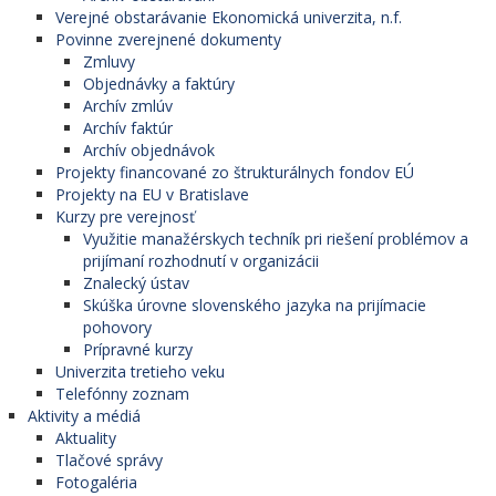
Verejné obstarávanie Ekonomická univerzita, n.f.
Povinne zverejnené dokumenty
Zmluvy
Objednávky a faktúry
Archív zmlúv
Archív faktúr
Archív objednávok
Projekty financované zo štrukturálnych fondov EÚ
Projekty na EU v Bratislave
Kurzy pre verejnosť
Využitie manažérskych techník pri riešení problémov a
prijímaní rozhodnutí v organizácii
Znalecký ústav
Skúška úrovne slovenského jazyka na prijímacie
pohovory
Prípravné kurzy
Univerzita tretieho veku
Telefónny zoznam
Aktivity a médiá
Aktuality
Tlačové správy
Fotogaléria