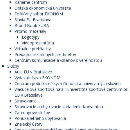
Kariérne centrum
Detská ekonomická univerzita
Folklórny súbor EKONÓM
Slávia EU Bratislava
Brand Book EUBA
Promo materiály
Logotypy
Videoprezentácia
Virtuálne prehliadky
Predajňa reklamných predmetov
Centrum komunikácie a vzťahov s verejnosťou
Služby
Aula EU v Bratislave
Vydavateľstvo EKONÓM
Centrum podnikateľských činností a univerzitných služieb
Viacúčelová športová hala - univerzitné športové centrum pri
EU v Bratislave
Stravovanie
Stravovacie a ubytovacie zariadenie Konventná
Cateringové služby
Ponuka letného ubytovania
Znalecký ústav
Špecializované modulárne vzdelávanie pre kontrolórov