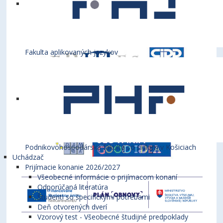
Fakulta aplikovaných jazykov
Podnikovohospodárska fakulta so sídlom v Košiciach
Uchádzač
Prijímacie konanie 2026/2027
Všeobecné informácie o prijímacom konaní
Odporúčaná literatúra
Študenti so špecifickými potrebami
Deň otvorených dverí
Vzorový test - Všeobecné študijné predpoklady