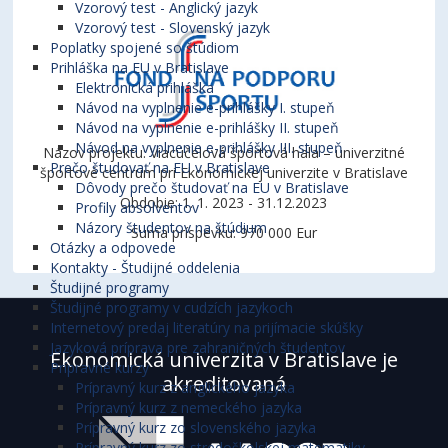
Vzorový test - Anglický jazyk
Vzorový test - Slovenský jazyk
Poplatky spojené so štúdiom
Prihláška na EU v Bratislave
Elektronická prihláška
Návod na vyplnenie e-prihlášky I. stupeň
Návod na vyplnenie e-prihlášky II. stupeň
Návod na vyplnenie e-prihlášky III. stupeň
Názov projektu: Viacúčelová športová hala – univerzitné
Prečo študovať na EU v Bratislave
športové centrum pri Ekonomickej univerzite v Bratislave
Dôvody prečo študovať na EU v Bratislave
Obdobie: 1. 1. 2023 - 31.12.2023
Profily absolventov
Názory študentov na štúdium
Suma príspevku: 970 000 Eur
Otázky a odpovede
Kontakty - Študijné oddelenia
Študijné programy
Študijné programy v cudzích jazykoch
Internetový predaj literatúry na prijímacie skúšky
Jazyková príprava pre zahraničných študentov
Ekonomická univerzita v Bratislave je
Prípravné kurzy
akreditovaná
Prípravný kurz z anglického jazyka
Prípravný kurz z nemeckého jazyka
Prípravný kurz zo slovenského jazyka
Prípravný kurz zo stredoškolskej matematiky