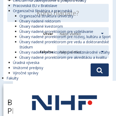
Centrum na zabezpečenie a podporu kvality
Pracoviská EU v Bratislave
Organizačná štruktúra a pracoviská
Organizačná štruktúra univerzity
Útvary riadené rektorom
Útvary riadené kvestorom
Útvary riadené prorektorom pre vzdelávanie
Útvar
Útvary riadené prorektorom pre rozvoj, kultúru a šport
Útvary riadené prorektorom pre vedu a doktorandské
štúdium
Fakulta
Útvary riadené prorektorom pre medzinárodné vzťahy
Útvary riadené prorektorom pre akreditáciu a kvalitu
Úradná výveska
Vnútorné predpisy
Výročné správy
Fakulty
BUKOVOVÁ, Sylvia, Ing.
PhDr., PhD.