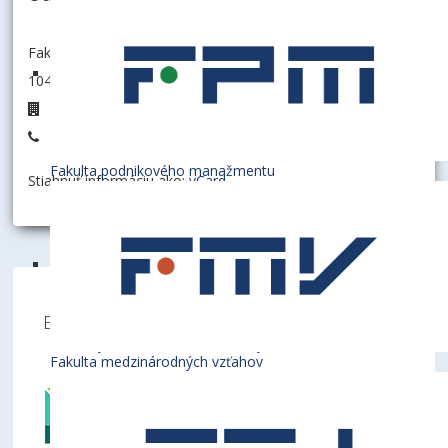
Fakulta podnikového manažmentu
104002 - Katedra podnikovohospodárska
E5.25
+421267295575
Fakulta podnikového manažmentu
Stiahnuť informáciu ako:
vCard
Ekonomická univerzita v Bratislave je členom
týchto medzinárodných inštitúcií
Fakulta medzinárodných vzťahov