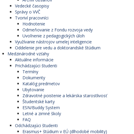
Vedecké časopisy
Správy o VVČ
Tvoriví pracovníci
Hodnotenie
Odmeňovanie z Fondu rozvoja vedy
Uvoľnenie z pedagogických úloh
Využívanie nástrojov umelej inteligencie
Oddelenie pre vedu a doktorandské štúdium
Medzinárodné vzťahy
Aktuálne informácie
Prichádzajúci študenti
Termíny
Dokumenty
Katalóg predmetov
Ubytovanie
Zdravotné poistenie a lekárska starostlivosť
Študentské karty
ESN/Buddy System
Letné a zimné školy
FAQ
Odchádzajúci študenti
Erasmus+ štúdium v EÚ (dlhodobé mobility)