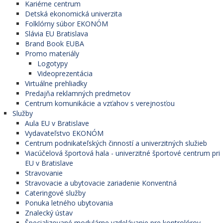
Kariérne centrum
Detská ekonomická univerzita
Folklórny súbor EKONÓM
Slávia EU Bratislava
Brand Book EUBA
Promo materiály
Logotypy
Videoprezentácia
Virtuálne prehliadky
Predajňa reklamných predmetov
Centrum komunikácie a vzťahov s verejnosťou
Služby
Aula EU v Bratislave
Vydavateľstvo EKONÓM
Centrum podnikateľských činností a univerzitných služieb
Viacúčelová športová hala - univerzitné športové centrum pri
EU v Bratislave
Stravovanie
Stravovacie a ubytovacie zariadenie Konventná
Cateringové služby
Ponuka letného ubytovania
Znalecký ústav
Špecializované modulárne vzdelávanie pre kontrolórov