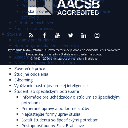
Prípravný kurz z ekonómie a ekonomiky
Skúška úrovne slovenského jazyka na prijímacie
pohovory
Deň otvorených dverí
Štúdiumekonómie.sk
Študent
Oznamy pre študentov
Harmonogram akademického roka
Preberanie textov, fotografií a iných materiálov je dovolené výhradne len s povolením
Rozvrh výučby
Ekonomickej univerzity v Bratislave a s uvedením zdroja.
Akademický informačný systém AiS2
© 1940 - 2026 Ekonomická univerzita v Bratislave
Návody a sprievodcovia štúdiom
Záverečné práce
Študijné oddelenia
E-learning
Využívanie nástrojov umelej inteligencie
Študenti so špecifickými potrebami
Informácie pre uchádzačov o štúdium so špecifickými
potrebami
Primerané úpravy a podporné služby
Najčastejšie formy úprav štúdia
Štatút študenta so špecifickými potrebami
Prístupnosť budov EU v Bratislave