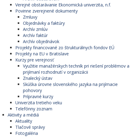
Verejné obstarávanie Ekonomická univerzita, n.f.
Povinne zverejnené dokumenty
Zmluvy
Objednávky a faktúry
Archív zmlúv
Archív faktúr
Archív objednávok
Projekty financované zo štrukturálnych fondov EÚ
Projekty na EU v Bratislave
Kurzy pre verejnosť
Využitie manažérskych techník pri riešení problémov a
prijímaní rozhodnutí v organizácii
Znalecký ústav
Skúška úrovne slovenského jazyka na prijímacie
pohovory
Prípravné kurzy
Univerzita tretieho veku
Telefónny zoznam
Aktivity a médiá
Aktuality
Tlačové správy
Fotogaléria