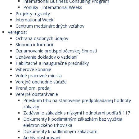
International Business Consulting Program
Ponuky - International Weeks
Projekty a granty
International Week
Centrum medzinárodných vzťahov
Verejnosť
Ochrana osobných údajov
Sloboda informácií
Oznamovanie protispoločenskej činnosti
Uznávanie dokladov o vzdelaní
Habilitačné a inauguračné prednášky
Výberové konanie
Voľné pracovné miesta
Verejné obchodné súťaže
Prenájom, predaj
Verejné obstarávanie
Prieskum trhu na stanovenie predpokladanej hodnoty
zákazky
Zadávanie zákaziek s nízkymi hodnotami podľa § 117
Dokumenty k podlimitným zákazkám bez využitia
elektronického trhoviska
Dokumenty k nadlimitným zákazkám
Archív obstarávaní