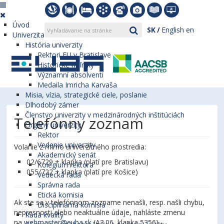
Úvod
SK
English
en
Univerzita
História univerzity
Rektori EU v Bratislave
Historické míľniky
Významní absolventi
Medaila Imricha Karvaša
Misia, vízia, strategické ciele, poslanie
Dlhodobý zámer
Členstvo univerzity v medzinárodných inštitúciách
Telefónny zoznam
Orgány univerzity
Rektor
Vedenie univerzity
Volanie z mimo univerzitného prostredia:
Akademický senát
02/6729 + klapka (platí pre Bratislavu)
Kolégium rektora
055/722 + klapka (platí pre Košice)
Vedecká rada
Správna rada
Etická komisia
Ak ste sa v telefónnom zozname nenašli, resp. našli chybu,
Disciplinárna komisia
nepresnosti alebo neaktuálne údaje, nahláste zmenu
Rada kvality
na
webmaster@euba.sk
(A3.06, klapka 5356).