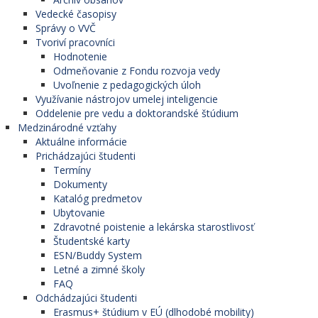
Vedecké časopisy
Správy o VVČ
Tvoriví pracovníci
Hodnotenie
Odmeňovanie z Fondu rozvoja vedy
Uvoľnenie z pedagogických úloh
Využívanie nástrojov umelej inteligencie
Oddelenie pre vedu a doktorandské štúdium
Medzinárodné vzťahy
Aktuálne informácie
Prichádzajúci študenti
Termíny
Dokumenty
Katalóg predmetov
Ubytovanie
Zdravotné poistenie a lekárska starostlivosť
Študentské karty
ESN/Buddy System
Letné a zimné školy
FAQ
Odchádzajúci študenti
Erasmus+ štúdium v EÚ (dlhodobé mobility)