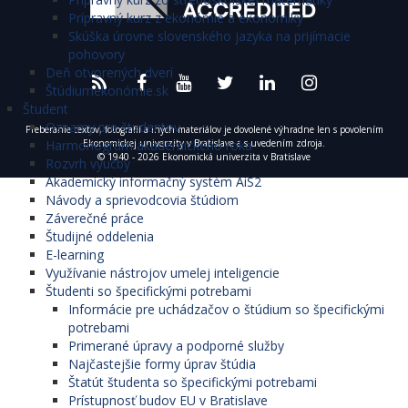
Prípravný kurz z ekonómie a ekonomiky
Skúška úrovne slovenského jazyka na prijímacie
pohovory
Deň otvorených dverí
Štúdiumekonómie.sk
Študent
Oznamy pre študentov
Preberanie textov, fotografií a iných materiálov je dovolené výhradne len s povolením
Harmonogram akademického roka
Ekonomickej univerzity v Bratislave a s uvedením zdroja.
© 1940 - 2026 Ekonomická univerzita v Bratislave
Rozvrh výučby
Akademický informačný systém AiS2
Návody a sprievodcovia štúdiom
Záverečné práce
Študijné oddelenia
E-learning
Využívanie nástrojov umelej inteligencie
Študenti so špecifickými potrebami
Informácie pre uchádzačov o štúdium so špecifickými
potrebami
Primerané úpravy a podporné služby
Najčastejšie formy úprav štúdia
Štatút študenta so špecifickými potrebami
Prístupnosť budov EU v Bratislave