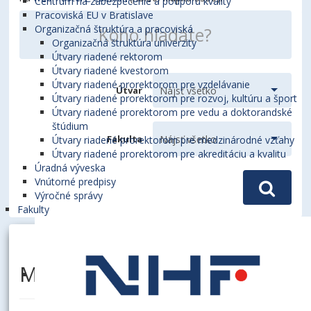
Centrum na zabezpečenie a podporu kvality
Pracoviská EU v Bratislave
Organizačná štruktúra a pracoviská
Organizačná štruktúra univerzity
Útvary riadené rektorom
Útvary riadené kvestorom
Útvary riadené prorektorom pre vzdelávanie
Útvar
Útvary riadené prorektorom pre rozvoj, kultúru a šport
Útvary riadené prorektorom pre vedu a doktorandské
štúdium
Fakulta
Útvary riadené prorektorom pre medzinárodné vzťahy
Útvary riadené prorektorom pre akreditáciu a kvalitu
Úradná výveska
Vnútorné predpisy
Výročné správy
Fakulty
MIŠÚN, Juraj, doc. Ing., PhD.