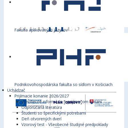
Fakulta aplikovaných jazykov
Podnikovohospodárska fakulta so sídlom v Košiciach
Uchádzač
Prijímacie konanie 2026/2027
Všeobecné informácie o prijímacom konaní
Odporúčaná literatúra
Študenti so špecifickými potrebami
Deň otvorených dverí
Vzorový test - Všeobecné študijné predpoklady