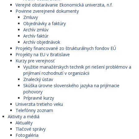
Verejné obstarávanie Ekonomická univerzita, n.f.
Povinne zverejnené dokumenty
Zmluvy
Objednávky a faktúry
Archív zmlúv
Archív faktúr
Archív objednávok
Projekty financované zo štrukturálnych fondov EÚ
Projekty na EU v Bratislave
Kurzy pre verejnosť
Využitie manažérskych techník pri riešení problémov a
prijímaní rozhodnutí v organizácii
Znalecký ústav
Skúška úrovne slovenského jazyka na prijímacie
pohovory
Prípravné kurzy
Univerzita tretieho veku
Telefónny zoznam
Aktivity a médiá
Aktuality
Tlačové správy
Fotogaléria