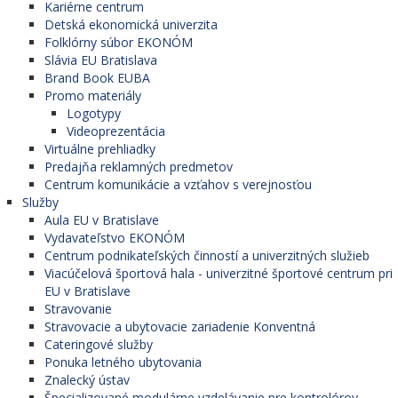
Kariérne centrum
Detská ekonomická univerzita
Folklórny súbor EKONÓM
Slávia EU Bratislava
Brand Book EUBA
Promo materiály
Logotypy
Videoprezentácia
Virtuálne prehliadky
Predajňa reklamných predmetov
Centrum komunikácie a vzťahov s verejnosťou
Služby
Aula EU v Bratislave
Vydavateľstvo EKONÓM
Centrum podnikateľských činností a univerzitných služieb
Viacúčelová športová hala - univerzitné športové centrum pri
EU v Bratislave
Stravovanie
Stravovacie a ubytovacie zariadenie Konventná
Cateringové služby
Ponuka letného ubytovania
Znalecký ústav
Špecializované modulárne vzdelávanie pre kontrolórov