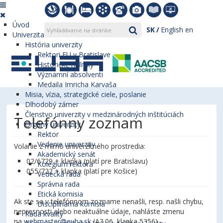
Úvod
SK
English
en
Univerzita
História univerzity
Rektori EU v Bratislave
Historické míľniky
Významní absolventi
Medaila Imricha Karvaša
Misia, vízia, strategické ciele, poslanie
Dlhodobý zámer
Členstvo univerzity v medzinárodných inštitúciách
Telefónny zoznam
Orgány univerzity
Rektor
Vedenie univerzity
Volanie z mimo univerzitného prostredia:
Akademický senát
02/6729 + klapka (platí pre Bratislavu)
Kolégium rektora
055/722 + klapka (platí pre Košice)
Vedecká rada
Správna rada
Etická komisia
Ak ste sa v telefónnom zozname nenašli, resp. našli chybu,
Disciplinárna komisia
nepresnosti alebo neaktuálne údaje, nahláste zmenu
Rada kvality
na
webmaster@euba.sk
(A3.06, klapka 5356).