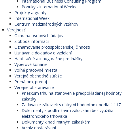
International Business Consulting Program
Ponuky - International Weeks
Projekty a granty
International Week
Centrum medzinárodných vzťahov
Verejnosť
Ochrana osobných údajov
Sloboda informácií
Oznamovanie protispoločenskej činnosti
Uznávanie dokladov o vzdelaní
Habilitačné a inauguračné prednášky
Výberové konanie
Voľné pracovné miesta
Verejné obchodné súťaže
Prenájom, predaj
Verejné obstarávanie
Prieskum trhu na stanovenie predpokladanej hodnoty
zákazky
Zadávanie zákaziek s nízkymi hodnotami podľa § 117
Dokumenty k podlimitným zákazkám bez využitia
elektronického trhoviska
Dokumenty k nadlimitným zákazkám
Archív obstarávaní