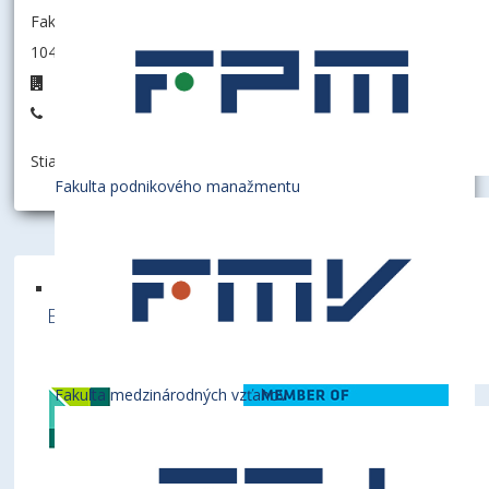
Fakulta podnikového manažmentu
104003 - Katedra manažmentu
D6.07
+421 2 6729 5606
Stiahnuť informáciu ako:
vCard
Fakulta podnikového manažmentu
Ekonomická univerzita v Bratislave je členom
týchto medzinárodných inštitúcií
Fakulta medzinárodných vzťahov