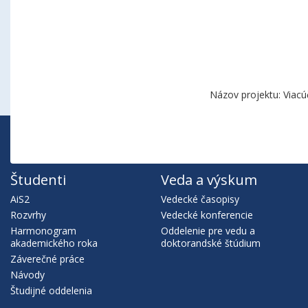
Názov projektu: Viacú
Študenti
Veda a výskum
AiS2
Vedecké časopisy
Rozvrhy
Vedecké konferencie
Harmonogram
Oddelenie pre vedu a
akademického roka
doktorandské štúdium
Záverečné práce
Návody
Študijné oddelenia