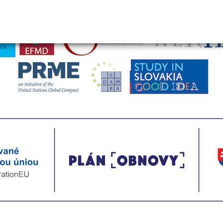
univerzita v Bratislave je členom týchto medzinárodnýc