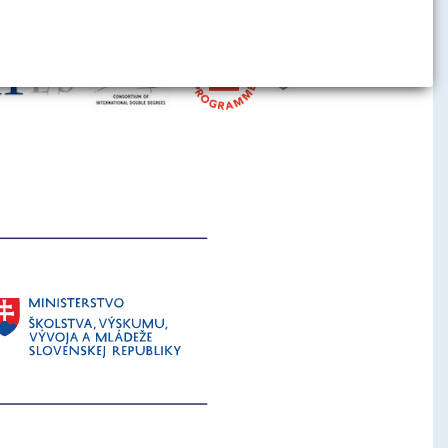
h inštitúcií