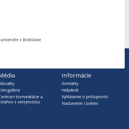
niverzite v Bratislave
Média
Informácie
Aktuality
Kontakty
Fotogaléria
Helpdesk
Centrum komunikácie a
Vyhlásenie o prístupnosti
vzťahov s verejnosťou
Nastavenie cookies