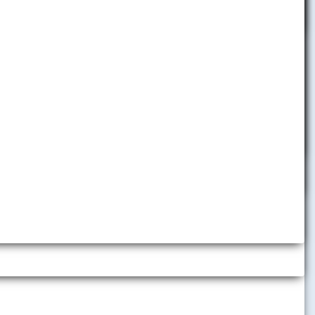
pobyty
Telefónny zoznam
Informácie pre zamestnancov
Helpdesk
Využívanie nástrojov umelej
inteligencie