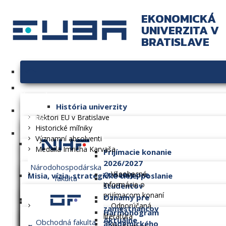
EKONOMICKÁ
UNIVERZITA V
BRATISLAVE
Univerzita
História univerzity
Fakulty
Rektori EU v Bratislave
Historické míľniky
Významní absolventi
Medaila Imricha Karvaša
Prijímacie konanie
2026/2027
Národohospodárska
Všeobecné
Oznamy pre
Misia, vízia, strategické ciele, poslanie
fakulta
informácie o
študentov
prijímacom konaní
Oznamy pre
Dlhodobý zámer
Odporúčaná
zamestnancov
Harmonogram
literatúra
Aktuálne
Obchodná fakulta
akademického