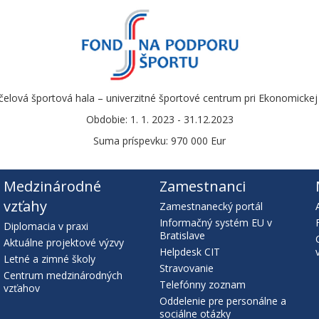
čelová športová hala – univerzitné športové centrum pri Ekonomickej u
Obdobie: 1. 1. 2023 - 31.12.2023
Suma príspevku: 970 000 Eur
Medzinárodné
Zamestnanci
vzťahy
Zamestnanecký portál
Informačný systém EU v
Diplomacia v praxi
Bratislave
Aktuálne projektové výzvy
Helpdesk CIT
Letné a zimné školy
Stravovanie
Centrum medzinárodných
Telefónny zoznam
vzťahov
Oddelenie pre personálne a
sociálne otázky