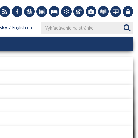
sky
English
en