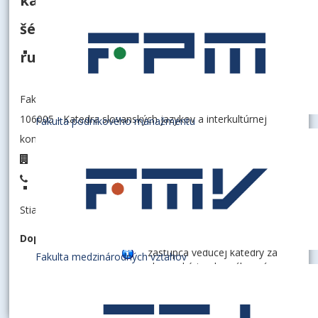
katedry za slovanské jazyky,
šéfredaktor časopisu Lingua et Vita,
ruský jazyk
Fakulta aplikovaných jazykov
106005 - Katedra slovanských jazykov a interkultúrnej
Fakulta podnikového manažmentu
komunikácie
D2.33
+421 2 6729 5233
Stiahnuť informáciu ako:
vCard
Doplnkové informácie
zástupca vedúcej katedry za
Fakulta medzinárodných vzťahov
slovanské jazyky, výkonný
redaktor časopisu Lingua et vita