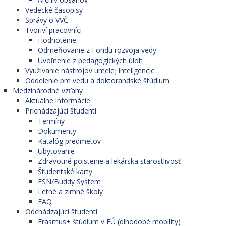
Vedecké časopisy
Správy o VVČ
Tvoriví pracovníci
Hodnotenie
Odmeňovanie z Fondu rozvoja vedy
Uvoľnenie z pedagogických úloh
Využívanie nástrojov umelej inteligencie
Oddelenie pre vedu a doktorandské štúdium
Medzinárodné vzťahy
Aktuálne informácie
Prichádzajúci študenti
Termíny
Dokumenty
Katalóg predmetov
Ubytovanie
Zdravotné poistenie a lekárska starostlivosť
Študentské karty
ESN/Buddy System
Letné a zimné školy
FAQ
Odchádzajúci študenti
Erasmus+ štúdium v EÚ (dlhodobé mobility)