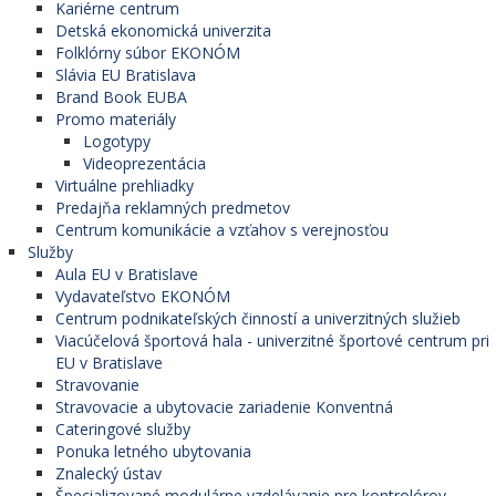
Kariérne centrum
Detská ekonomická univerzita
Folklórny súbor EKONÓM
Slávia EU Bratislava
Brand Book EUBA
Promo materiály
Logotypy
Videoprezentácia
Virtuálne prehliadky
Predajňa reklamných predmetov
Centrum komunikácie a vzťahov s verejnosťou
Služby
Aula EU v Bratislave
Vydavateľstvo EKONÓM
Centrum podnikateľských činností a univerzitných služieb
Viacúčelová športová hala - univerzitné športové centrum pri
EU v Bratislave
Stravovanie
Stravovacie a ubytovacie zariadenie Konventná
Cateringové služby
Ponuka letného ubytovania
Znalecký ústav
Špecializované modulárne vzdelávanie pre kontrolórov