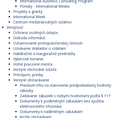
International Business Consulting Program
Ponuky - International Weeks
Projekty a granty
International Week
Centrum medzinárodných vzťahov
Verejnosť
Ochrana osobných údajov
Sloboda informácií
Oznamovanie protispoločenskej činnosti
Uznávanie dokladov o vzdelaní
Habilitačné a inauguračné prednášky
Výberové konanie
Voľné pracovné miesta
Verejné obchodné súťaže
Prenájom, predaj
Verejné obstarávanie
Prieskum trhu na stanovenie predpokladanej hodnoty
zákazky
Zadávanie zákaziek s nízkymi hodnotami podľa § 117
Dokumenty k podlimitným zákazkám bez využitia
elektronického trhoviska
Dokumenty k nadlimitným zákazkám
Archív obstarávaní