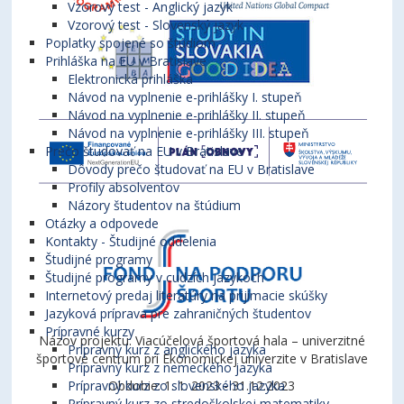
Vzorový test - Anglický jazyk
Vzorový test - Slovenský jazyk
Poplatky spojené so štúdiom
Prihláška na EU v Bratislave
Elektronická prihláška
Návod na vyplnenie e-prihlášky I. stupeň
Návod na vyplnenie e-prihlášky II. stupeň
Návod na vyplnenie e-prihlášky III. stupeň
Prečo študovať na EU v Bratislave
Dôvody prečo študovať na EU v Bratislave
Profily absolventov
Názory študentov na štúdium
Otázky a odpovede
Kontakty - Študijné oddelenia
Študijné programy
Študijné programy v cudzích jazykoch
Internetový predaj literatúry na prijímacie skúšky
Jazyková príprava pre zahraničných študentov
Prípravné kurzy
Názov projektu: Viacúčelová športová hala – univerzitné
Prípravný kurz z anglického jazyka
športové centrum pri Ekonomickej univerzite v Bratislave
Prípravný kurz z nemeckého jazyka
Prípravný kurz zo slovenského jazyka
Obdobie: 1. 1. 2023 - 31.12.2023
Prípravný kurz zo stredoškolskej matematiky