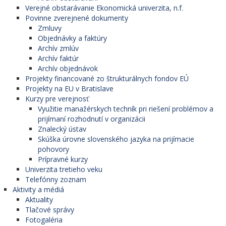
Verejné obstarávanie Ekonomická univerzita, n.f.
Povinne zverejnené dokumenty
Zmluvy
Objednávky a faktúry
Archív zmlúv
Archív faktúr
Archív objednávok
Projekty financované zo štrukturálnych fondov EÚ
Projekty na EU v Bratislave
Kurzy pre verejnosť
Využitie manažérskych techník pri riešení problémov a
prijímaní rozhodnutí v organizácii
Znalecký ústav
Skúška úrovne slovenského jazyka na prijímacie
pohovory
Prípravné kurzy
Univerzita tretieho veku
Telefónny zoznam
Aktivity a médiá
Aktuality
Tlačové správy
Fotogaléria