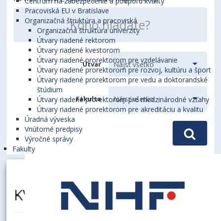
Centrum na zabezpečenie a podporu kvality
Pracoviská EU v Bratislave
Organizačná štruktúra a pracoviská
Organizačná štruktúra univerzity
Útvary riadené rektorom
Útvary riadené kvestorom
Útvary riadené prorektorom pre vzdelávanie
Útvar
Útvary riadené prorektorom pre rozvoj, kultúru a šport
Útvary riadené prorektorom pre vedu a doktorandské
štúdium
Fakulta
Útvary riadené prorektorom pre medzinárodné vzťahy
Útvary riadené prorektorom pre akreditáciu a kvalitu
Úradná výveska
Vnútorné predpisy
Výročné správy
Fakulty
KVAPIL, Roman, PhDr., PhD.