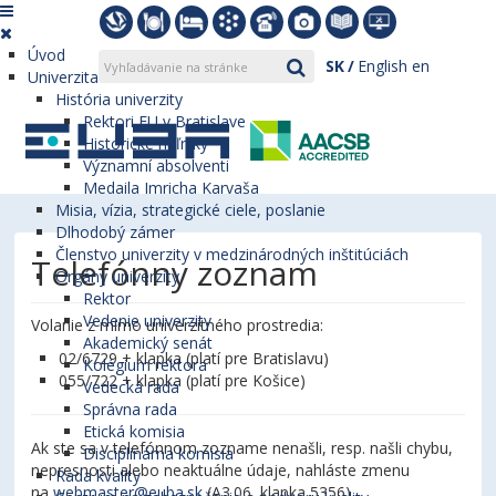
Úvod
SK
English
en
Univerzita
História univerzity
Rektori EU v Bratislave
Historické míľniky
Významní absolventi
Medaila Imricha Karvaša
Misia, vízia, strategické ciele, poslanie
Dlhodobý zámer
Členstvo univerzity v medzinárodných inštitúciách
Telefónny zoznam
Orgány univerzity
Rektor
Vedenie univerzity
Volanie z mimo univerzitného prostredia:
Akademický senát
02/6729 + klapka (platí pre Bratislavu)
Kolégium rektora
055/722 + klapka (platí pre Košice)
Vedecká rada
Správna rada
Etická komisia
Ak ste sa v telefónnom zozname nenašli, resp. našli chybu,
Disciplinárna komisia
nepresnosti alebo neaktuálne údaje, nahláste zmenu
Rada kvality
na
webmaster@euba.sk
(A3.06, klapka 5356).