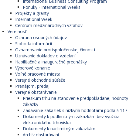
International Business Consulting Program
Ponuky - International Weeks
Projekty a granty
International Week
Centrum medzinárodných vzťahov
Verejnosť
Ochrana osobných údajov
Sloboda informácií
Oznamovanie protispoločenskej činnosti
Uznávanie dokladov o vzdelaní
Habilitačné a inauguračné prednášky
Výberové konanie
Voľné pracovné miesta
Verejné obchodné súťaže
Prenájom, predaj
Verejné obstarávanie
Prieskum trhu na stanovenie predpokladanej hodnoty
zákazky
Zadávanie zákaziek s nízkymi hodnotami podľa § 117
Dokumenty k podlimitným zákazkám bez využitia
elektronického trhoviska
Dokumenty k nadlimitným zákazkám
Archív obstarávaní