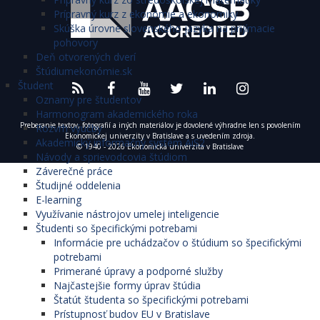
Prípravný kurz z ekonómie a ekonomiky
Skúška úrovne slovenského jazyka na prijímacie
pohovory
Deň otvorených dverí
Štúdiumekonómie.sk
Študent
Oznamy pre študentov
Harmonogram akademického roka
Preberanie textov, fotografií a iných materiálov je dovolené výhradne len s povolením
Rozvrh výučby
Ekonomickej univerzity v Bratislave a s uvedením zdroja.
Akademický informačný systém AiS2
© 1940 - 2026 Ekonomická univerzita v Bratislave
Návody a sprievodcovia štúdiom
Záverečné práce
Študijné oddelenia
E-learning
Využívanie nástrojov umelej inteligencie
Študenti so špecifickými potrebami
Informácie pre uchádzačov o štúdium so špecifickými
potrebami
Primerané úpravy a podporné služby
Najčastejšie formy úprav štúdia
Štatút študenta so špecifickými potrebami
Prístupnosť budov EU v Bratislave