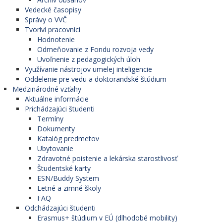
Vedecké časopisy
Správy o VVČ
Tvoriví pracovníci
Hodnotenie
Odmeňovanie z Fondu rozvoja vedy
Uvoľnenie z pedagogických úloh
Využívanie nástrojov umelej inteligencie
Oddelenie pre vedu a doktorandské štúdium
Medzinárodné vzťahy
Aktuálne informácie
Prichádzajúci študenti
Termíny
Dokumenty
Katalóg predmetov
Ubytovanie
Zdravotné poistenie a lekárska starostlivosť
Študentské karty
ESN/Buddy System
Letné a zimné školy
FAQ
Odchádzajúci študenti
Erasmus+ štúdium v EÚ (dlhodobé mobility)