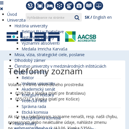
Úvod
SK
English
en
Univerzita
História univerzity
Rektori EU v Bratislave
Historické míľniky
Významní absolventi
Medaila Imricha Karvaša
Misia, vízia, strategické ciele, poslanie
Dlhodobý zámer
Členstvo univerzity v medzinárodných inštitúciách
Telefónny zoznam
Orgány univerzity
Rektor
Vedenie univerzity
Volanie z mimo univerzitného prostredia:
Akademický senát
02/6729 + klapka (platí pre Bratislavu)
Kolégium rektora
055/722 + klapka (platí pre Košice)
Vedecká rada
Správna rada
Etická komisia
Ak ste sa v telefónnom zozname nenašli, resp. našli chybu,
Disciplinárna komisia
nepresnosti alebo neaktuálne údaje, nahláste zmenu
Rada kvality
na
webmaster@euba.sk
(A3.06, klapka 5356).