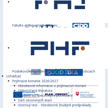
Fakulta aplikovaných jazykov
Podnikovohospodárska fakulta so sídlom v Košiciach
Uchádzač
Prijímacie konanie 2026/2027
Všeobecné informácie o prijímacom konaní
Odporúčaná literatúra
Študenti so špecifickými potrebami
Deň otvorených dverí
Vzorový test - Všeobecné študijné predpoklady