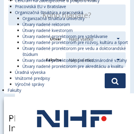
Centrum na zabezpečenie a podporu kvality
Pracoviská EU v Bratislave
Organizačná štruktúra a pracoviská
Organizačná štruktúra univerzity
Útvary riadené rektorom
Útvary riadené kvestorom
Útvary riadené prorektorom pre vzdelávanie
Útvar
Útvary riadené prorektorom pre rozvoj, kultúru a šport
Útvary riadené prorektorom pre vedu a doktorandské
štúdium
Fakulta
Útvary riadené prorektorom pre medzinárodné vzťahy
Útvary riadené prorektorom pre akreditáciu a kvalitu
Úradná výveska
Vnútorné predpisy
Výročné správy
Fakulty
PETROVČIKOVÁ, Katarína,
Ing., PhD.