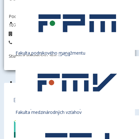
Podnikovohospodárska fakulta so sídlom v Košiciach
107005 - Katedra obchodného podnikania
T13/2
+421 55 722 3268
Fakulta podnikového manažmentu
Stiahnuť informáciu ako:
vCard
Ekonomická univerzita v Bratislave je členom
týchto medzinárodných inštitúcií
Fakulta medzinárodných vzťahov