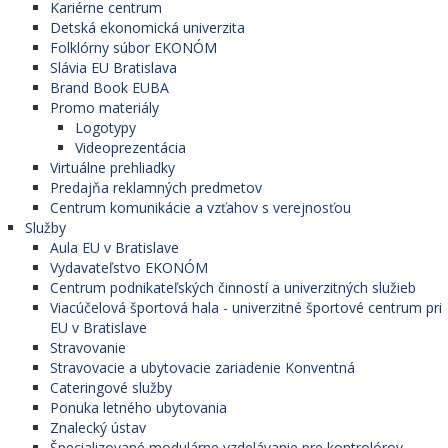
Kariérne centrum
Detská ekonomická univerzita
Folklórny súbor EKONÓM
Slávia EU Bratislava
Brand Book EUBA
Promo materiály
Logotypy
Videoprezentácia
Virtuálne prehliadky
Predajňa reklamných predmetov
Centrum komunikácie a vzťahov s verejnosťou
Služby
Aula EU v Bratislave
Vydavateľstvo EKONÓM
Centrum podnikateľských činností a univerzitných služieb
Viacúčelová športová hala - univerzitné športové centrum pri
EU v Bratislave
Stravovanie
Stravovacie a ubytovacie zariadenie Konventná
Cateringové služby
Ponuka letného ubytovania
Znalecký ústav
Špecializované modulárne vzdelávanie pre kontrolórov