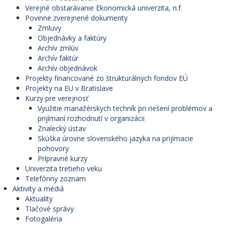
Verejné obstarávanie Ekonomická univerzita, n.f.
Povinne zverejnené dokumenty
Zmluvy
Objednávky a faktúry
Archív zmlúv
Archív faktúr
Archív objednávok
Projekty financované zo štrukturálnych fondov EÚ
Projekty na EU v Bratislave
Kurzy pre verejnosť
Využitie manažérskych techník pri riešení problémov a
prijímaní rozhodnutí v organizácii
Znalecký ústav
Skúška úrovne slovenského jazyka na prijímacie
pohovory
Prípravné kurzy
Univerzita tretieho veku
Telefónny zoznam
Aktivity a médiá
Aktuality
Tlačové správy
Fotogaléria