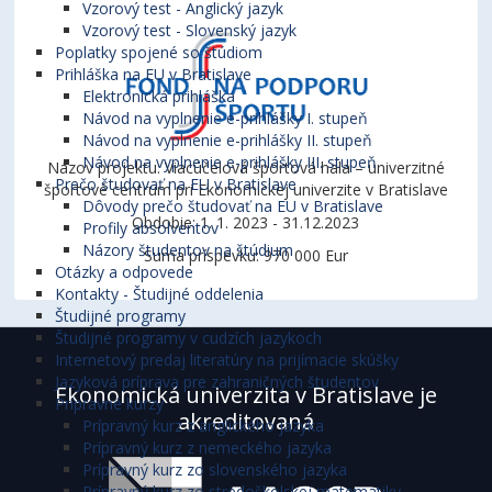
Vzorový test - Anglický jazyk
Vzorový test - Slovenský jazyk
Poplatky spojené so štúdiom
Prihláška na EU v Bratislave
Elektronická prihláška
Návod na vyplnenie e-prihlášky I. stupeň
Návod na vyplnenie e-prihlášky II. stupeň
Návod na vyplnenie e-prihlášky III. stupeň
Názov projektu: Viacúčelová športová hala – univerzitné
Prečo študovať na EU v Bratislave
športové centrum pri Ekonomickej univerzite v Bratislave
Dôvody prečo študovať na EU v Bratislave
Obdobie: 1. 1. 2023 - 31.12.2023
Profily absolventov
Názory študentov na štúdium
Suma príspevku: 970 000 Eur
Otázky a odpovede
Kontakty - Študijné oddelenia
Študijné programy
Študijné programy v cudzích jazykoch
Internetový predaj literatúry na prijímacie skúšky
Jazyková príprava pre zahraničných študentov
Ekonomická univerzita v Bratislave je
Prípravné kurzy
akreditovaná
Prípravný kurz z anglického jazyka
Prípravný kurz z nemeckého jazyka
Prípravný kurz zo slovenského jazyka
Prípravný kurz zo stredoškolskej matematiky