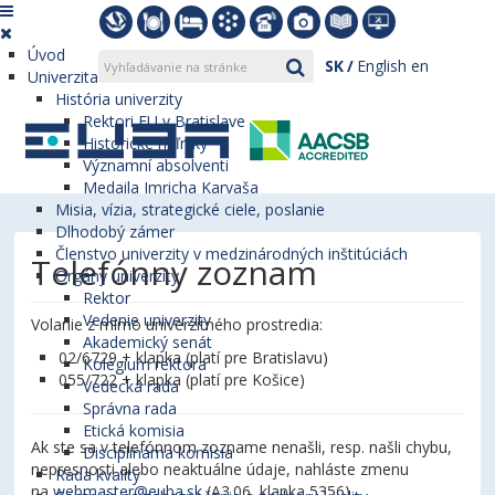
Úvod
SK
English
en
Univerzita
História univerzity
Rektori EU v Bratislave
Historické míľniky
Významní absolventi
Medaila Imricha Karvaša
Misia, vízia, strategické ciele, poslanie
Dlhodobý zámer
Členstvo univerzity v medzinárodných inštitúciách
Telefónny zoznam
Orgány univerzity
Rektor
Vedenie univerzity
Volanie z mimo univerzitného prostredia:
Akademický senát
02/6729 + klapka (platí pre Bratislavu)
Kolégium rektora
055/722 + klapka (platí pre Košice)
Vedecká rada
Správna rada
Etická komisia
Ak ste sa v telefónnom zozname nenašli, resp. našli chybu,
Disciplinárna komisia
nepresnosti alebo neaktuálne údaje, nahláste zmenu
Rada kvality
na
webmaster@euba.sk
(A3.06, klapka 5356).