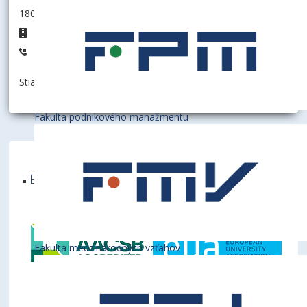
180090 - Archív EUBA
Budova archívu
1115
Stiahnuť informáciu ako:
vCard
Fakulta podnikového manažmentu
Ekonomická univerzita v Bratislave je členom
týchto medzinárodných inštitúcií
Fakulta medzinárodných vzťahov