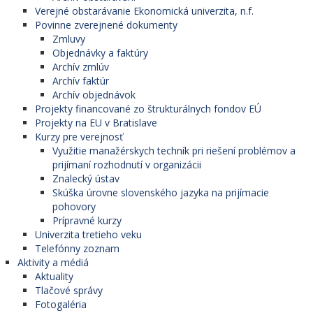
Verejné obstarávanie Ekonomická univerzita, n.f.
Povinne zverejnené dokumenty
Zmluvy
Objednávky a faktúry
Archív zmlúv
Archív faktúr
Archív objednávok
Projekty financované zo štrukturálnych fondov EÚ
Projekty na EU v Bratislave
Kurzy pre verejnosť
Využitie manažérskych techník pri riešení problémov a
prijímaní rozhodnutí v organizácii
Znalecký ústav
Skúška úrovne slovenského jazyka na prijímacie
pohovory
Prípravné kurzy
Univerzita tretieho veku
Telefónny zoznam
Aktivity a médiá
Aktuality
Tlačové správy
Fotogaléria