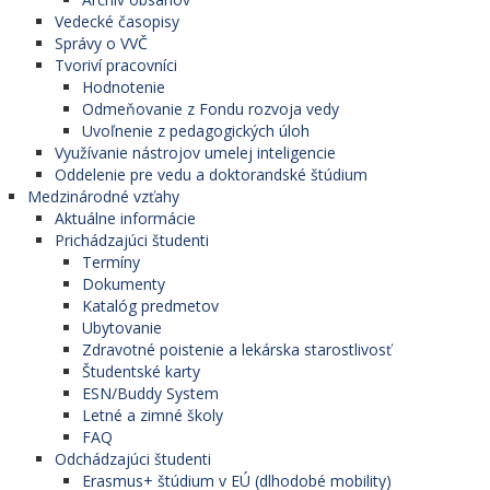
Vedecké časopisy
Správy o VVČ
Tvoriví pracovníci
Hodnotenie
Odmeňovanie z Fondu rozvoja vedy
Uvoľnenie z pedagogických úloh
Využívanie nástrojov umelej inteligencie
Oddelenie pre vedu a doktorandské štúdium
Medzinárodné vzťahy
Aktuálne informácie
Prichádzajúci študenti
Termíny
Dokumenty
Katalóg predmetov
Ubytovanie
Zdravotné poistenie a lekárska starostlivosť
Študentské karty
ESN/Buddy System
Letné a zimné školy
FAQ
Odchádzajúci študenti
Erasmus+ štúdium v EÚ (dlhodobé mobility)