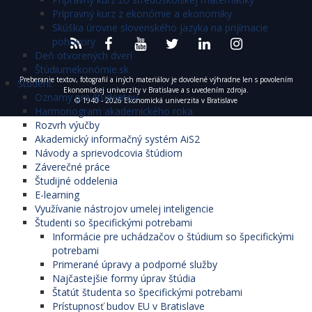
Prípravný kurz z ekonómie a ekonomiky
Skúška úrovne slovenského jazyka na prijímacie
pohovory
Deň otvorených dverí
Štúdiumekonómie.sk
Preberanie textov, fotografií a iných materiálov je dovolené výhradne len s povolením
Študent
Ekonomickej univerzity v Bratislave a s uvedením zdroja.
Oznamy pre študentov
© 1940 - 2026 Ekonomická univerzita v Bratislave
Harmonogram akademického roka
Rozvrh výučby
Akademický informačný systém AiS2
Návody a sprievodcovia štúdiom
Záverečné práce
Študijné oddelenia
E-learning
Využívanie nástrojov umelej inteligencie
Študenti so špecifickými potrebami
Informácie pre uchádzačov o štúdium so špecifickými
potrebami
Primerané úpravy a podporné služby
Najčastejšie formy úprav štúdia
Štatút študenta so špecifickými potrebami
Prístupnosť budov EU v Bratislave