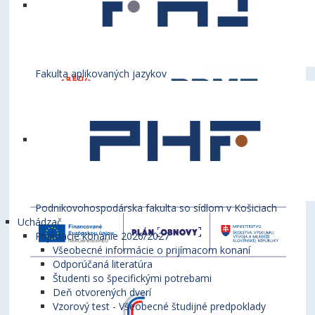
Fakulta aplikovaných jazykov
Podnikovohospodárska fakulta so sídlom v Košiciach
Uchádzač
Prijímacie konanie 2026/2027
Všeobecné informácie o prijímacom konaní
Odporúčaná literatúra
Študenti so špecifickými potrebami
Deň otvorených dverí
Vzorový test - Všeobecné študijné predpoklady