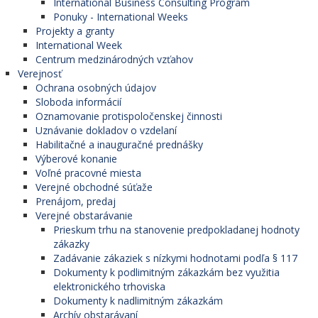
International Business Consulting Program
Ponuky - International Weeks
Projekty a granty
International Week
Centrum medzinárodných vzťahov
Verejnosť
Ochrana osobných údajov
Sloboda informácií
Oznamovanie protispoločenskej činnosti
Uznávanie dokladov o vzdelaní
Habilitačné a inauguračné prednášky
Výberové konanie
Voľné pracovné miesta
Verejné obchodné súťaže
Prenájom, predaj
Verejné obstarávanie
Prieskum trhu na stanovenie predpokladanej hodnoty
zákazky
Zadávanie zákaziek s nízkymi hodnotami podľa § 117
Dokumenty k podlimitným zákazkám bez využitia
elektronického trhoviska
Dokumenty k nadlimitným zákazkám
Archív obstarávaní