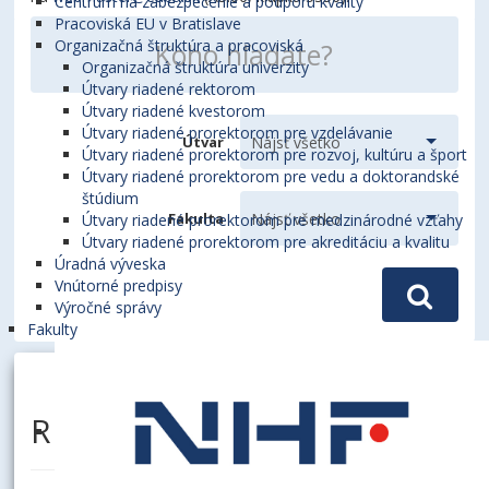
Centrum na zabezpečenie a podporu kvality
Pracoviská EU v Bratislave
Organizačná štruktúra a pracoviská
Organizačná štruktúra univerzity
Útvary riadené rektorom
Útvary riadené kvestorom
Útvary riadené prorektorom pre vzdelávanie
Útvar
Útvary riadené prorektorom pre rozvoj, kultúru a šport
Útvary riadené prorektorom pre vedu a doktorandské
štúdium
Fakulta
Útvary riadené prorektorom pre medzinárodné vzťahy
Útvary riadené prorektorom pre akreditáciu a kvalitu
Úradná výveska
Vnútorné predpisy
Výročné správy
Fakulty
RESÖOVÁ, Veronika, Mgr.