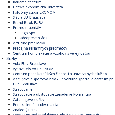
Kariérne centrum
Detská ekonomická univerzita
Folklórny súbor EKONÓM
Slávia EU Bratislava
Brand Book EUBA
Promo materiály
Logotypy
Videoprezentácia
Virtuálne prehliadky
Predajňa reklamných predmetov
Centrum komunikácie a vzťahov s verejnosťou
Služby
Aula EU v Bratislave
Vydavateľstvo EKONÓM
Centrum podnikateľských činností a univerzitných služieb
Viacúčelová športová hala - univerzitné športové centrum pri
EU v Bratislave
Stravovanie
Stravovacie a ubytovacie zariadenie Konventná
Cateringové služby
Ponuka letného ubytovania
Znalecký ústav
Špecializované modulárne vzdelávanie pre kontrolórov