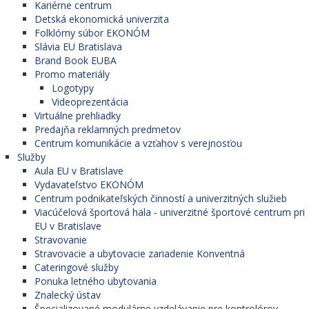
Kariérne centrum
Detská ekonomická univerzita
Folklórny súbor EKONÓM
Slávia EU Bratislava
Brand Book EUBA
Promo materiály
Logotypy
Videoprezentácia
Virtuálne prehliadky
Predajňa reklamných predmetov
Centrum komunikácie a vzťahov s verejnosťou
Služby
Aula EU v Bratislave
Vydavateľstvo EKONÓM
Centrum podnikateľských činností a univerzitných služieb
Viacúčelová športová hala - univerzitné športové centrum pri
EU v Bratislave
Stravovanie
Stravovacie a ubytovacie zariadenie Konventná
Cateringové služby
Ponuka letného ubytovania
Znalecký ústav
Špecializované modulárne vzdelávanie pre kontrolórov