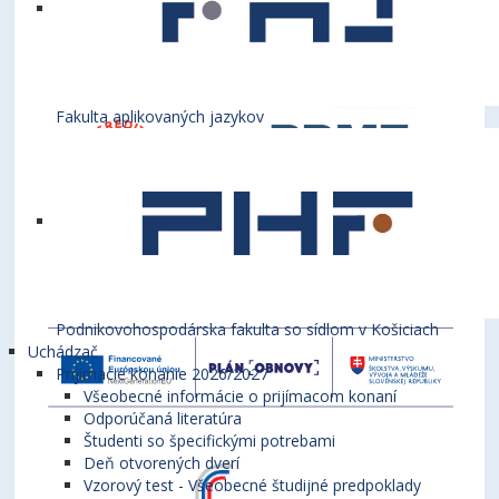
Fakulta aplikovaných jazykov
Podnikovohospodárska fakulta so sídlom v Košiciach
Uchádzač
Prijímacie konanie 2026/2027
Všeobecné informácie o prijímacom konaní
Odporúčaná literatúra
Študenti so špecifickými potrebami
Deň otvorených dverí
Vzorový test - Všeobecné študijné predpoklady