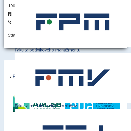
190015 - Oddelenie pre verejné obstarávanie
D1.29
+421 2 6729 5269
Stiahnuť informáciu ako:
vCard
Fakulta podnikového manažmentu
Ekonomická univerzita v Bratislave je členom
týchto medzinárodných inštitúcií
Fakulta medzinárodných vzťahov