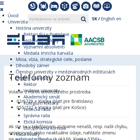
Úvod
SK
English
en
Univerzita
História univerzity
Rektori EU v Bratislave
Historické míľniky
Významní absolventi
Medaila Imricha Karvaša
Misia, vízia, strategické ciele, poslanie
Dlhodobý zámer
Členstvo univerzity v medzinárodných inštitúciách
Telefónny zoznam
Orgány univerzity
Rektor
Vedenie univerzity
Volanie z mimo univerzitného prostredia:
Akademický senát
02/6729 + klapka (platí pre Bratislavu)
Kolégium rektora
055/722 + klapka (platí pre Košice)
Vedecká rada
Správna rada
Etická komisia
Ak ste sa v telefónnom zozname nenašli, resp. našli chybu,
Disciplinárna komisia
nepresnosti alebo neaktuálne údaje, nahláste zmenu
Rada kvality
na
webmaster@euba.sk
(A3.06, klapka 5356).