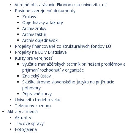
Verejné obstarávanie Ekonomická univerzita, n.f.
Povinne zverejnené dokumenty
Zmluvy
Objednávky a faktúry
Archív zmlúv
Archív faktúr
Archív objednávok
Projekty financované zo štrukturálnych fondov EÚ
Projekty na EU v Bratislave
Kurzy pre verejnosť
Využitie manažérskych techník pri riešení problémov a
prijímaní rozhodnutí v organizácii
Znalecký ústav
Skúška úrovne slovenského jazyka na prijímacie
pohovory
Prípravné kurzy
Univerzita tretieho veku
Telefónny zoznam
Aktivity a médiá
Aktuality
Tlačové správy
Fotogaléria