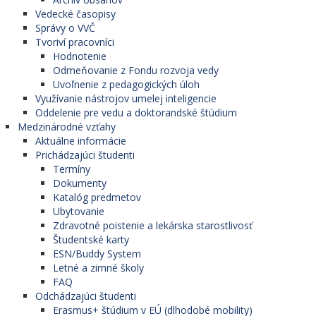
Vedecké časopisy
Správy o VVČ
Tvoriví pracovníci
Hodnotenie
Odmeňovanie z Fondu rozvoja vedy
Uvoľnenie z pedagogických úloh
Využívanie nástrojov umelej inteligencie
Oddelenie pre vedu a doktorandské štúdium
Medzinárodné vzťahy
Aktuálne informácie
Prichádzajúci študenti
Termíny
Dokumenty
Katalóg predmetov
Ubytovanie
Zdravotné poistenie a lekárska starostlivosť
Študentské karty
ESN/Buddy System
Letné a zimné školy
FAQ
Odchádzajúci študenti
Erasmus+ štúdium v EÚ (dlhodobé mobility)