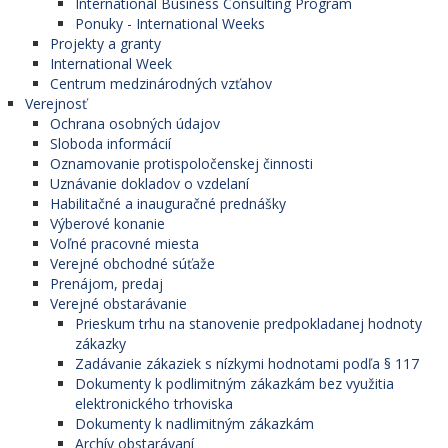
International Business Consulting Program
Ponuky - International Weeks
Projekty a granty
International Week
Centrum medzinárodných vzťahov
Verejnosť
Ochrana osobných údajov
Sloboda informácií
Oznamovanie protispoločenskej činnosti
Uznávanie dokladov o vzdelaní
Habilitačné a inauguračné prednášky
Výberové konanie
Voľné pracovné miesta
Verejné obchodné súťaže
Prenájom, predaj
Verejné obstarávanie
Prieskum trhu na stanovenie predpokladanej hodnoty
zákazky
Zadávanie zákaziek s nízkymi hodnotami podľa § 117
Dokumenty k podlimitným zákazkám bez využitia
elektronického trhoviska
Dokumenty k nadlimitným zákazkám
Archív obstarávaní