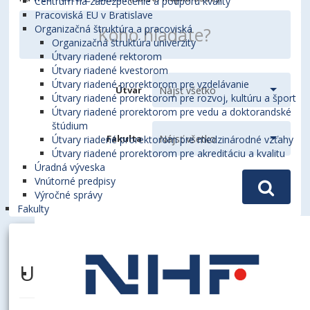
Centrum na zabezpečenie a podporu kvality
Pracoviská EU v Bratislave
Organizačná štruktúra a pracoviská
Organizačná štruktúra univerzity
Útvary riadené rektorom
Útvary riadené kvestorom
Útvary riadené prorektorom pre vzdelávanie
Útvar
Útvary riadené prorektorom pre rozvoj, kultúru a šport
Útvary riadené prorektorom pre vedu a doktorandské
štúdium
Fakulta
Útvary riadené prorektorom pre medzinárodné vzťahy
Útvary riadené prorektorom pre akreditáciu a kvalitu
Úradná výveska
Vnútorné predpisy
Výročné správy
Fakulty
UHERKOVÁ, Galina, Ing.