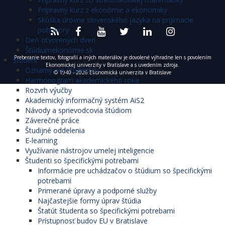
Prípravný kurz z ekonómie a ekonomiky
Skúška úrovne slovenského jazyka na prijímacie
pohovory
Deň otvorených dverí
Štúdiumekonómie.sk
Preberanie textov, fotografií a iných materiálov je dovolené výhradne len s povolením
Študent
Ekonomickej univerzity v Bratislave a s uvedením zdroja.
Oznamy pre študentov
© 1940 - 2026 Ekonomická univerzita v Bratislave
Harmonogram akademického roka
Rozvrh výučby
Akademický informačný systém AiS2
Návody a sprievodcovia štúdiom
Záverečné práce
Študijné oddelenia
E-learning
Využívanie nástrojov umelej inteligencie
Študenti so špecifickými potrebami
Informácie pre uchádzačov o štúdium so špecifickými
potrebami
Primerané úpravy a podporné služby
Najčastejšie formy úprav štúdia
Štatút študenta so špecifickými potrebami
Prístupnosť budov EU v Bratislave