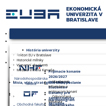
EKONOMICKÁ
UNIVERZITA V
BRATISLAVE
Univerzita
História univerzity
Fakulty
Rektori EU v Bratislave
Historické míľniky
Významní absolventi
Medaila Imricha Karvaša
Prijímacie konanie
2026/2027
Národohospodárska
Všeobecné
Oznamy pre
Misia, vízia, strategické ciele, poslanie
fakulta
informácie o
študentov
prijímacom konaní
Oznamy pre
Dlhodobý zámer
Odporúčaná
zamestnancov
Harmonogram
literatúra
Aktuálne
Obchodná fakulta
akademického