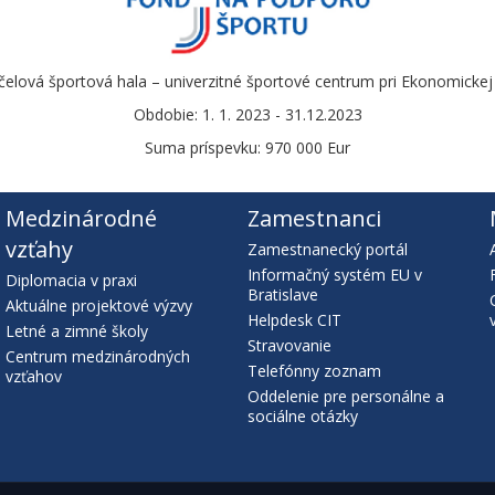
čelová športová hala – univerzitné športové centrum pri Ekonomickej u
Obdobie: 1. 1. 2023 - 31.12.2023
Suma príspevku: 970 000 Eur
Medzinárodné
Zamestnanci
vzťahy
Zamestnanecký portál
Informačný systém EU v
Diplomacia v praxi
Bratislave
Aktuálne projektové výzvy
Helpdesk CIT
Letné a zimné školy
Stravovanie
Centrum medzinárodných
Telefónny zoznam
vzťahov
Oddelenie pre personálne a
sociálne otázky