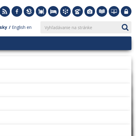
sky
English
en