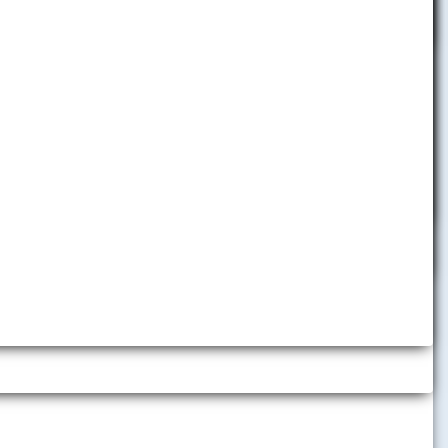
pobyty
Telefónny zoznam
Informácie pre zamestnancov
Helpdesk
Využívanie nástrojov umelej
inteligencie
h inštitúcií