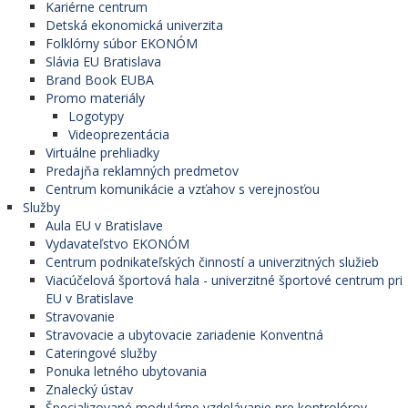
Kariérne centrum
Detská ekonomická univerzita
Folklórny súbor EKONÓM
Slávia EU Bratislava
Brand Book EUBA
Promo materiály
Logotypy
Videoprezentácia
Virtuálne prehliadky
Predajňa reklamných predmetov
Centrum komunikácie a vzťahov s verejnosťou
Služby
Aula EU v Bratislave
Vydavateľstvo EKONÓM
Centrum podnikateľských činností a univerzitných služieb
Viacúčelová športová hala - univerzitné športové centrum pri
EU v Bratislave
Stravovanie
Stravovacie a ubytovacie zariadenie Konventná
Cateringové služby
Ponuka letného ubytovania
Znalecký ústav
Špecializované modulárne vzdelávanie pre kontrolórov