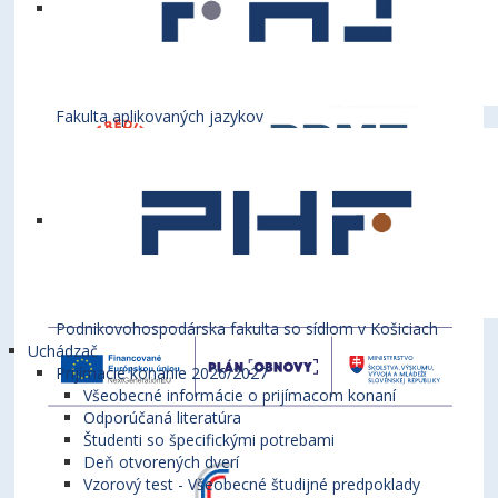
Fakulta aplikovaných jazykov
Podnikovohospodárska fakulta so sídlom v Košiciach
Uchádzač
Prijímacie konanie 2026/2027
Všeobecné informácie o prijímacom konaní
Odporúčaná literatúra
Študenti so špecifickými potrebami
Deň otvorených dverí
Vzorový test - Všeobecné študijné predpoklady