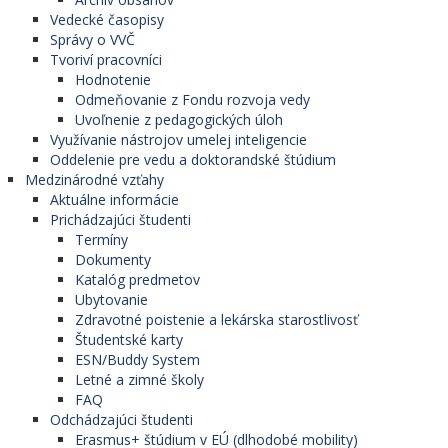
Vedecké časopisy
Správy o VVČ
Tvoriví pracovníci
Hodnotenie
Odmeňovanie z Fondu rozvoja vedy
Uvoľnenie z pedagogických úloh
Využívanie nástrojov umelej inteligencie
Oddelenie pre vedu a doktorandské štúdium
Medzinárodné vzťahy
Aktuálne informácie
Prichádzajúci študenti
Termíny
Dokumenty
Katalóg predmetov
Ubytovanie
Zdravotné poistenie a lekárska starostlivosť
Študentské karty
ESN/Buddy System
Letné a zimné školy
FAQ
Odchádzajúci študenti
Erasmus+ štúdium v EÚ (dlhodobé mobility)