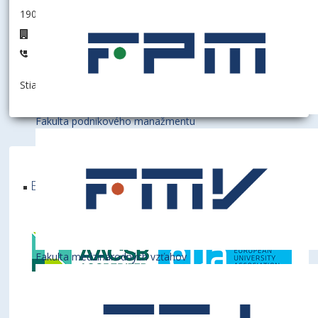
190014 - Oddelenie prevádzky a investícií
D1.07
+421 2 6729 5257
Stiahnuť informáciu ako:
vCard
Fakulta podnikového manažmentu
Ekonomická univerzita v Bratislave je členom
týchto medzinárodných inštitúcií
Fakulta medzinárodných vzťahov