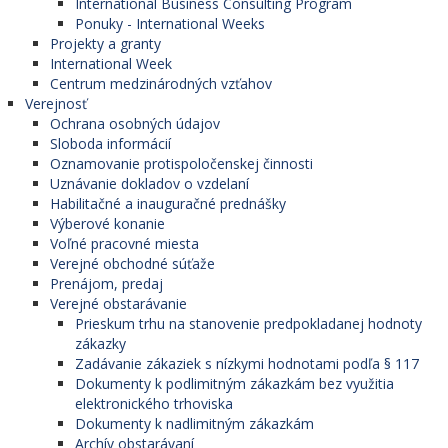
International Business Consulting Program
Ponuky - International Weeks
Projekty a granty
International Week
Centrum medzinárodných vzťahov
Verejnosť
Ochrana osobných údajov
Sloboda informácií
Oznamovanie protispoločenskej činnosti
Uznávanie dokladov o vzdelaní
Habilitačné a inauguračné prednášky
Výberové konanie
Voľné pracovné miesta
Verejné obchodné súťaže
Prenájom, predaj
Verejné obstarávanie
Prieskum trhu na stanovenie predpokladanej hodnoty
zákazky
Zadávanie zákaziek s nízkymi hodnotami podľa § 117
Dokumenty k podlimitným zákazkám bez využitia
elektronického trhoviska
Dokumenty k nadlimitným zákazkám
Archív obstarávaní