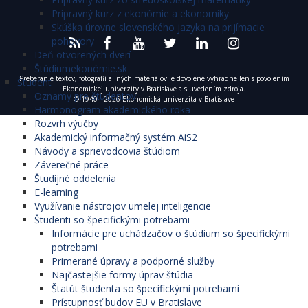
Prípravný kurz z ekonómie a ekonomiky
Skúška úrovne slovenského jazyka na prijímacie
pohovory
Deň otvorených dverí
Štúdiumekonómie.sk
Preberanie textov, fotografií a iných materiálov je dovolené výhradne len s povolením
Študent
Ekonomickej univerzity v Bratislave a s uvedením zdroja.
Oznamy pre študentov
© 1940 - 2026 Ekonomická univerzita v Bratislave
Harmonogram akademického roka
Rozvrh výučby
Akademický informačný systém AiS2
Návody a sprievodcovia štúdiom
Záverečné práce
Študijné oddelenia
E-learning
Využívanie nástrojov umelej inteligencie
Študenti so špecifickými potrebami
Informácie pre uchádzačov o štúdium so špecifickými
potrebami
Primerané úpravy a podporné služby
Najčastejšie formy úprav štúdia
Štatút študenta so špecifickými potrebami
Prístupnosť budov EU v Bratislave