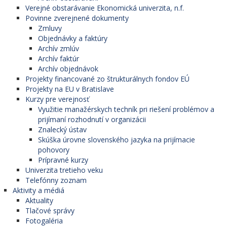
Verejné obstarávanie Ekonomická univerzita, n.f.
Povinne zverejnené dokumenty
Zmluvy
Objednávky a faktúry
Archív zmlúv
Archív faktúr
Archív objednávok
Projekty financované zo štrukturálnych fondov EÚ
Projekty na EU v Bratislave
Kurzy pre verejnosť
Využitie manažérskych techník pri riešení problémov a
prijímaní rozhodnutí v organizácii
Znalecký ústav
Skúška úrovne slovenského jazyka na prijímacie
pohovory
Prípravné kurzy
Univerzita tretieho veku
Telefónny zoznam
Aktivity a médiá
Aktuality
Tlačové správy
Fotogaléria