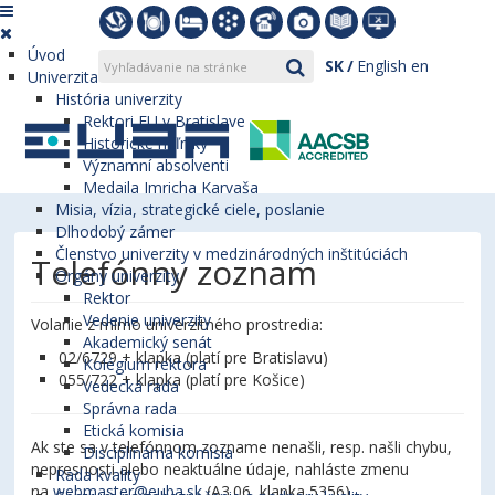
Úvod
SK
English
en
Univerzita
História univerzity
Rektori EU v Bratislave
Historické míľniky
Významní absolventi
Medaila Imricha Karvaša
Misia, vízia, strategické ciele, poslanie
Dlhodobý zámer
Členstvo univerzity v medzinárodných inštitúciách
Telefónny zoznam
Orgány univerzity
Rektor
Vedenie univerzity
Volanie z mimo univerzitného prostredia:
Akademický senát
02/6729 + klapka (platí pre Bratislavu)
Kolégium rektora
055/722 + klapka (platí pre Košice)
Vedecká rada
Správna rada
Etická komisia
Ak ste sa v telefónnom zozname nenašli, resp. našli chybu,
Disciplinárna komisia
nepresnosti alebo neaktuálne údaje, nahláste zmenu
Rada kvality
na
webmaster@euba.sk
(A3.06, klapka 5356).