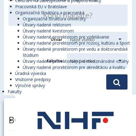
Centrum na zabezpečenie a podporu kvality
Pracoviská EU v Bratislave
Organizačná štruktúra a pracoviská
Organizačná štruktúra univerzity
Útvary riadené rektorom
Útvary riadené kvestorom
Útvary riadené prorektorom pre vzdelávanie
Útvar
Útvary riadené prorektorom pre rozvoj, kultúru a šport
Útvary riadené prorektorom pre vedu a doktorandské
štúdium
Fakulta
Útvary riadené prorektorom pre medzinárodné vzťahy
Útvary riadené prorektorom pre akreditáciu a kvalitu
Úradná výveska
Vnútorné predpisy
Výročné správy
Fakulty
BOHÁČEK, Peter