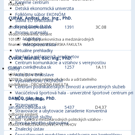
Kariérne centrum
FAKULTA
Detská ekonomická univerzita
Folklórny súbor EKONÓM
CUPÁK, Andrej, doc. Ing., PhD.
Slávia EU Bratislava
Brand Book EUBA
andrej.cupak@euba.sk
1391
3C.08
Promo materiály
vedúci oddelenia, docent
Logotypy
101007 - Katedra bankovníctva a medzinárodných
Videoprezentácia
financií
- NÁRODOHOSPODÁRSKA FAKULTA
Virtuálne prehliadky
Predajňa reklamných predmetov
ČVIRIK, Marián, doc. Ing., PhD.
Centrum komunikácie a vzťahov s verejnosťou
marian.cvirik@euba.sk
1257
1A.11
Služby
výskumný pracovník
Aula EU v Bratislave
102010 - Výskumný inštitút obchodu a udržateľného
Vydavateľstvo EKONÓM
podnikania
- OBCHODNÁ FAKULTA
Centrum podnikateľských činností a univerzitných služieb
Viacúčelová športová hala - univerzitné športové centrum pri
DANČO, Ján, Ing., PhD.
EU v Bratislave
Stravovanie
jan.danco@euba.sk
5437
D4.37
Stravovacie a ubytovacie zariadenie Konventná
odborný asistent
Cateringové služby
105003 - Katedra medzinárodných politických vzťahov
-
Ponuka letného ubytovania
FAKULTA MEDZINÁRODNÝCH VZŤAHOV
Znalecký ústav
Špecializované modulárne vzdelávanie pre kontrolórov