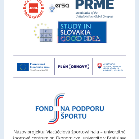
Názov projektu: Viacúčelová športová hala – univerzitné
športové centrum pri Ekonomickej univerzite v Bratislave