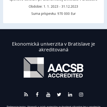
Obdobie: 1. 1. 2023 - 31.12.2023
Suma príspevku: 970 000 Eur
Ekonomická univerzita v Bratislave je
akreditovaná
Preberanie textov, fotografií a iných materiálov je dovolené výhradne len s povolením