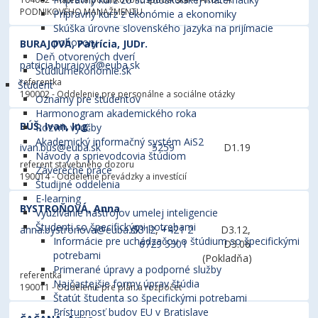
PODNIKOVÉHO MANAŽMENTU
Prípravný kurz z ekonómie a ekonomiky
Skúška úrovne slovenského jazyka na prijímacie
pohovory
BURAJOVÁ, Patrícia, JUDr.
Deň otvorených dverí
patricia.burajova@euba.sk
Štúdiumekonómie.sk
referentka
Študent
190002 - Oddelenie pre personálne a sociálne otázky
Oznamy pre študentov
Harmonogram akademického roka
BÚŠ, Ivan, Ing.
Rozvrh výučby
Akademický informačný systém AiS2
ivan.bus@euba.sk
5259
D1.19
Návody a sprievodcovia štúdiom
referent stavebného dozoru
Záverečné práce
190014 - Oddelenie prevádzky a investícií
Študijné oddelenia
E-learning
BYSTROŇOVÁ, Anna
Využívanie nástrojov umelej inteligencie
Študenti so špecifickými potrebami
anna.bystronova@euba.sk
5312
,
+421 2
D3.12,
Informácie pre uchádzačov o štúdium so špecifickými
6729 5301
D3.06
potrebami
(Pokladňa)
Primerané úpravy a podporné služby
referentka
Najčastejšie formy úprav štúdia
190011 - Oddelenie pre plán a rozpočet
Štatút študenta so špecifickými potrebami
Prístupnosť budov EU v Bratislave