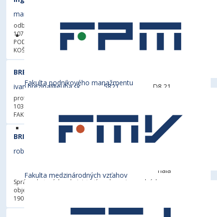
martin.bosak@euba.sk
3225
T11/14
odborný asistent
107007 – Katedra ekonómie a manažmentu
-
PODNIKOVOHOSPODÁRSKA FAKULTA SO SÍDLOM V
KOŠICIACH
BREZINA, Ivan, prof. Ing., CSc.
Fakulta podnikového manažmentu
ivan.brezina@euba.sk
5821
D8.21
profesor
103003 - Katedra operačného výskumu a ekonometrie
-
FAKULTA HOSPODÁRSKEJ INFORMATIKY
BRIMICH, Róbert, PaedDr.
robert.brimich@euba.sk
1721
Viacúčelová
športová
hala
Fakulta medzinárodných vzťahov
Správca bytových, administratívnych a priemyselných
objektov
190014 - Oddelenie prevádzky a investícií