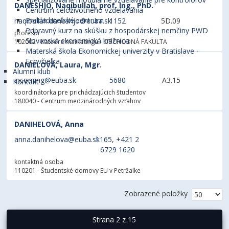
DANESHJO, Naqibullah, prof. Ing., PhD.
Centrum celoživotného vzdelávania
Prekladateľské centrum
naqibullah.daneshjo@euba.sk
1152
5D.09
Prípravný kurz na skúšku z hospodárskej nemčiny PWD
profesor
Slovenská ekonomická knižnica
102002 - Katedra marketingu
- OBCHODNÁ FAKULTA
Materská škola Ekonomickej univerzity v Bratislave -
Ecovčielka
DANIELOVÁ, Laura, Mgr.
Alumni klub
incoming@euba.sk
5680
A3.15
Kontakt
koordinátorka pre prichádzajúcich študentov
180040 - Centrum medzinárodných vzťahov
DANIHELOVÁ, Anna
anna.danihelova@euba.sk
1165
,
+421 2
6729 1620
kontaktná osoba
110201 - Študentské domovy EU v Petržalke
Zobrazené položky
Strana 2 z 15