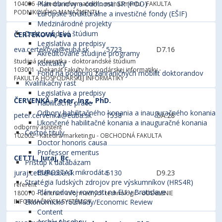
Plán obnovy a odolnosti SR (POO)
104006 - Katedra informačného manažmentu
- FAKULTA
PODNIKOVÉHO MANAŽMENTU
Európske štrukturálne a investičné fondy (EŠIF)
Medzinárodné projekty
Doktorandské štúdium
ČERTEKOVÁ, Eva
Legislatíva a predpisy
eva.certekova@euba.sk
5723
D7.16
Akreditované študijné programy
študijná referentka - doktorandské štúdium
Kontakty
103001 - Dekanát Fakulty hospodárskej informatiky
-
Fond na podporu zahraničných mobilít doktorandov
FAKULTA HOSPODÁRSKEJ INFORMATIKY
Kvalifikačný rast
Legislatíva a predpisy
ČERVENKA, Peter, Ing., PhD.
Habilitačné práce
Odbory habilitačného konania a inauguračného konania
peter.cervenka@euba.sk
1538
5A.28
Ukončené habilitačné konania a inauguračné konania
odborný asistent
Čestné tituly
102002 - Katedra marketingu
- OBCHODNÁ FAKULTA
Doctor honoris causa
Professor emeritus
CETTL, Juraj, Bc.
Prístup k databázam
EUROSTAT mikrodáta
juraj.cettl@euba.sk
5130
D9.23
Stratégia ľudských zdrojov pre výskumníkov (HRS4R)
referent
Plán rodovej rovnosti na EU v Bratislave
180010 - Centrum informačných technológií
- ODDELENIE
INFORMAČNÝCH SYSTÉMOV
Ekonomické rozhľady/Economic Review
Content
Archív obsahov