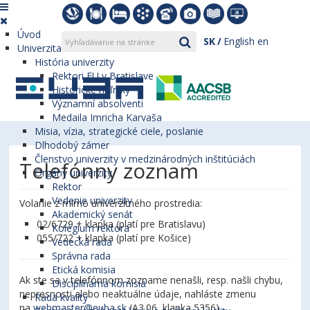
Úvod
SK
English
en
Univerzita
História univerzity
Rektori EU v Bratislave
Historické míľniky
Významní absolventi
Medaila Imricha Karvaša
Misia, vízia, strategické ciele, poslanie
Dlhodobý zámer
Členstvo univerzity v medzinárodných inštitúciách
Telefónny zoznam
Orgány univerzity
Rektor
Vedenie univerzity
Volanie z mimo univerzitného prostredia:
Akademický senát
02/6729 + klapka (platí pre Bratislavu)
Kolégium rektora
055/722 + klapka (platí pre Košice)
Vedecká rada
Správna rada
Etická komisia
Ak ste sa v telefónnom zozname nenašli, resp. našli chybu,
Disciplinárna komisia
nepresnosti alebo neaktuálne údaje, nahláste zmenu
Rada kvality
na
webmaster@euba.sk
(A3.06, klapka 5356).