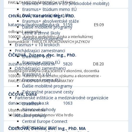
FAKULTA MEDZINÁRODNÝCH VZŤAHOV
Erasmus+ štúdium v EÚ (krátkodobé mobility)
Erasmus+ štúdium mimo EÚ
Erasmus+ praktické stáže
CHVÁLOVÁ, Katarína, Mgr., PhD.
Erasmus+ absolventské stáže
katarina.chvalova@euba.sk
5159
E9.09
Ďalšie mobilitné programy
odborná asistentka
Letné a zimné školy
106003 - Katedra anglického jazyka a interkultúrnej
Skúsenosti študentov
komunikácie
- FAKULTA APLIKOVANÝCH JAZYKOV
Erasmus+ v 10 krokoch
Prichádzajúci zamestnanci
ČIČKOVÁ, Zuzana, doc. Ing., PhD.
Erasmus+ v EÚ
Erasmus+ mimo EÚ
zuzana.cickova@euba.sk
5820
D8.20
Odchádzajúci zamestnanci
študijná poradkyňa Data science v ekonómii, docentka
Erasmus+ v EÚ
103003 - Katedra operačného výskumu a ekonometrie
-
Erasmus+ mimo EÚ
FAKULTA HOSPODÁRSKEJ INFORMATIKY
Ďalšie mobilitné programy
Zahraničné pracovné cesty
ČIČOVÁ, Dana
Partnerské inštitúcie a medzinárodné organizácie
dana.cicova@euba.sk
1063
Erasmus+
Rámcové dohody
Ubytovacia referentka
110301 - Študentský domov Vlčie hrdlo
Aktuálne ponuky
Central Europe Connect
Diplomacia v praxi
ČIDEROVÁ, Denisa, doc. Ing., PhD. MA