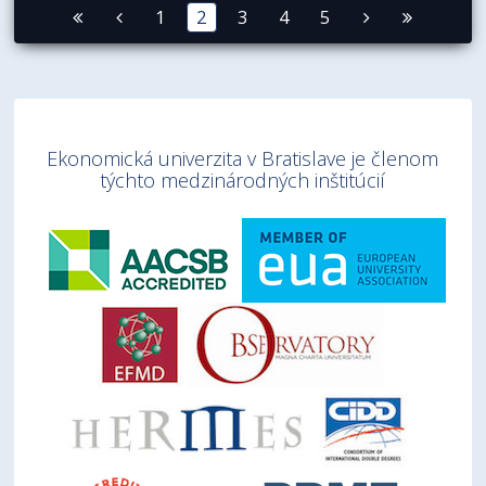
1
2
3
4
5
Ekonomická univerzita v Bratislave je členom
týchto medzinárodných inštitúcií