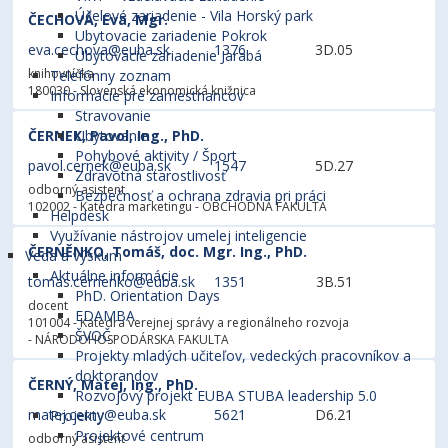
Účelové zariadenie - Vila Horský park
ČECHOVÁ, Eva, Mgr.
Ubytovacie zariadenie Pokrok
eva.cechova@euba.sk
1376
3D.05
Ubytovacie zariadenie Jarabá
knihovníčka
Telefónny zoznam
180030 - Slovenská ekonomická knižnica
Informácie pre zamestnancov
Stravovanie
ČERNEK, Pavol, Ing., PhD.
Ubytovanie
Pohybové aktivity / Šport
pavol.cernek@euba.sk
1547
5D.27
Zdravotná starostlivosť
odborný asistent
Bezpečnosť a ochrana zdravia pri práci
102002 - Katedra marketingu
- OBCHODNÁ FAKULTA
Helpdesk
Využívanie nástrojov umelej inteligencie
ČERNĚNKO, Tomáš, doc. Mgr. Ing., PhD.
Veda a výskum
Aktuálne informácie
tomas.cernenko@euba.sk
1351
3B.51
PhD. Orientation Days
docent
EDAMBA
101004 - Katedra verejnej správy a regionálneho rozvoja
ŠVOČ
- NÁRODOHOSPODÁRSKA FAKULTA
Projekty mladých učiteľov, vedeckých pracovníkov a
doktorandov
ČERNÝ, Matej, Ing., PhD.
Rozvojový projekt EUBA STUBA leadership 5.0
matej.cerny@euba.sk
5621
D6.21
Projekty
Projektové centrum
odborný asistent