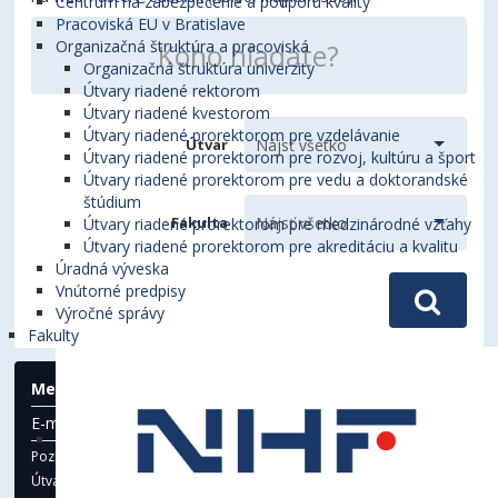
Centrum na zabezpečenie a podporu kvality
Pracoviská EU v Bratislave
Organizačná štruktúra a pracoviská
Organizačná štruktúra univerzity
Útvary riadené rektorom
Útvary riadené kvestorom
Útvary riadené prorektorom pre vzdelávanie
Útvar
Útvary riadené prorektorom pre rozvoj, kultúru a šport
Útvary riadené prorektorom pre vedu a doktorandské
štúdium
Fakulta
Útvary riadené prorektorom pre medzinárodné vzťahy
Útvary riadené prorektorom pre akreditáciu a kvalitu
Úradná výveska
Vnútorné predpisy
Výročné správy
Fakulty
Meno
E-mail
Klapka
Miestnosť
Pozícia
Útvar -
FAKULTA