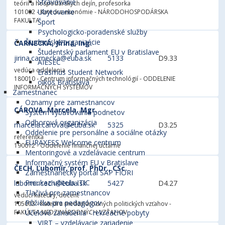
Stravovanie
teórií a hospodárskych dejín, profesorka
Ubytovanie
101002 - Katedra ekonómie
- NÁRODOHOSPODÁRSKA
FAKULTA
Šport
Psychologicko-poradenské služby
Študentské organizácie
ČARNECKÁ, Jiřina, Ing.
Študentský parlament EU v Bratislave
jirina.carnecka@euba.sk
5133
D9.33
AIESEC
vedúca oddelenia
Erasmus Student Network
180010 - Centrum informačných technológií
- ODDELENIE
oikos Bratislava
INFORMAČNÝCH SYSTÉMOV
Zamestnanec
Oznamy pre zamestnancov
CÁROVA, Marcela, Mgr.
Systém vybavovania podnetov
Odborová organizácia
marcela.carova@euba.sk
5325
D3.25
Oddelenie pre personálne a sociálne otázky
referentka
EURAXESS Welcome centrum
190012 - Oddelenie finančnej učtárne
Mentoringové a vzdelávacie centrum
Informačný systém EU v Bratislave
ČECH, Ľubomír, prof. PhDr., CSc.
Zamestnanecký portál SAP FIORI
Preukaz učiteľa ITIC
lubomir.cech@euba.sk
5427
D4.27
Tlačivá pre zamestnancov
vedúci katedry, docent
Pôžička pre pedagógov
105003 - Katedra medzinárodných politických vzťahov
-
FAKULTA MEDZINÁRODNÝCH VZŤAHOV
Účelové zariadenia - rekreačné pobyty
VIRT – vzdelávacie zariadenie